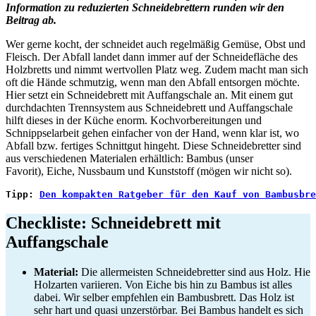
Information zu reduzierten Schneidebrettern runden wir den
Beitrag ab.
Wer gerne kocht, der schneidet auch regelmäßig Gemüse, Obst und
Fleisch. Der Abfall landet dann immer auf der Schneidefläche des
Holzbretts und nimmt wertvollen Platz weg. Zudem macht man sich
oft die Hände schmutzig, wenn man den Abfall entsorgen möchte.
Hier setzt ein Schneidebrett mit Auffangschale an. Mit einem gut
durchdachten Trennsystem aus Schneidebrett und Auffangschale
hilft dieses in der Küche enorm. Kochvorbereitungen und
Schnippselarbeit gehen einfacher von der Hand, wenn klar ist, wo
Abfall bzw. fertiges Schnittgut hingeht. Diese Schneidebretter sind
aus verschiedenen Materialen erhältlich: Bambus (unser
Favorit), Eiche, Nussbaum und Kunststoff (mögen wir nicht so).
Tipp: 
Den kompakten Ratgeber für den Kauf von Bambusbre
Checkliste: Schneidebrett mit
Auffangschale
Material:
Die allermeisten Schneidebretter sind aus Holz. Hie
Holzarten variieren. Von Eiche bis hin zu Bambus ist alles
dabei. Wir selber empfehlen ein Bambusbrett. Das Holz ist
sehr hart und quasi unzerstörbar. Bei Bambus handelt es sich