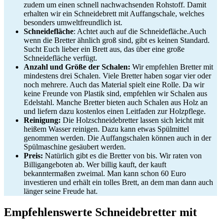
zudem um einen schnell nachwachsenden Rohstoff. Damit
erhalten wir ein Schneidebrett mit Auffangschale, welches
besonders umweltfreundlich ist.
Schneidefläche
: Achtet auch auf die Schneidefläche.Auch
wenn die Bretter ähnlich groß sind, gibt es keinen Standard.
Sucht Euch lieber ein Brett aus, das über eine große
Schneidefläche verfügt.
Anzahl und Größe der Schalen:
Wir empfehlen Bretter mit
mindestens drei Schalen. Viele Bretter haben sogar vier oder
noch mehrere. Auch das Material spielt eine Rolle. Da wir
keine Freunde von Plastik sind, empfehlen wir Schalen aus
Edelstahl. Manche Bretter bieten auch Schalen aus Holz an
und liefern dazu kostenlos einen Leitfaden zur Holzpflege.
Reinigung:
Die Holzschneidebretter lassen sich leicht mit
heißem Wasser reinigen. Dazu kann etwas Spülmittel
genommen werden. Die Auffangschalen können auch in der
Spülmaschine gesäubert werden.
Preis:
Natürlich gibt es die Bretter von bis. Wir raten von
Billigangeboten ab. Wer billig kauft, der kauft
bekanntermaßen zweimal. Man kann schon 60 Euro
investieren und erhält ein tolles Brett, an dem man dann auch
länger seine Freude hat.
Empfehlenswerte Schneidebretter mit