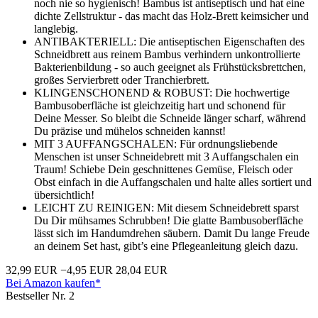
noch nie so hygienisch! Bambus ist antiseptisch und hat eine
dichte Zellstruktur - das macht das Holz-Brett keimsicher und
langlebig.
ANTIBAKTERIELL: Die antiseptischen Eigenschaften des
Schneidbrett aus reinem Bambus verhindern unkontrollierte
Bakterienbildung - so auch geeignet als Frühstücksbrettchen,
großes Servierbrett oder Tranchierbrett.
KLINGENSCHONEND & ROBUST: Die hochwertige
Bambusoberfläche ist gleichzeitig hart und schonend für
Deine Messer. So bleibt die Schneide länger scharf, während
Du präzise und mühelos schneiden kannst!
MIT 3 AUFFANGSCHALEN: Für ordnungsliebende
Menschen ist unser Schneidebrett mit 3 Auffangschalen ein
Traum! Schiebe Dein geschnittenes Gemüse, Fleisch oder
Obst einfach in die Auffangschalen und halte alles sortiert und
übersichtlich!
LEICHT ZU REINIGEN: Mit diesem Schneidebrett sparst
Du Dir mühsames Schrubben! Die glatte Bambusoberfläche
lässt sich im Handumdrehen säubern. Damit Du lange Freude
an deinem Set hast, gibt’s eine Pflegeanleitung gleich dazu.
32,99 EUR
−4,95 EUR
28,04 EUR
Bei Amazon kaufen*
Bestseller Nr. 2