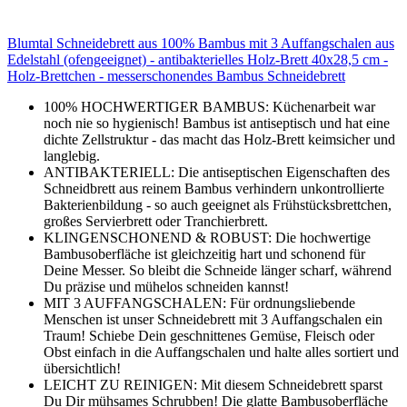
Blumtal Schneidebrett aus 100% Bambus mit 3 Auffangschalen aus
Edelstahl (ofengeeignet) - antibakterielles Holz-Brett 40x28,5 cm -
Holz-Brettchen - messerschonendes Bambus Schneidebrett
100% HOCHWERTIGER BAMBUS: Küchenarbeit war
noch nie so hygienisch! Bambus ist antiseptisch und hat eine
dichte Zellstruktur - das macht das Holz-Brett keimsicher und
langlebig.
ANTIBAKTERIELL: Die antiseptischen Eigenschaften des
Schneidbrett aus reinem Bambus verhindern unkontrollierte
Bakterienbildung - so auch geeignet als Frühstücksbrettchen,
großes Servierbrett oder Tranchierbrett.
KLINGENSCHONEND & ROBUST: Die hochwertige
Bambusoberfläche ist gleichzeitig hart und schonend für
Deine Messer. So bleibt die Schneide länger scharf, während
Du präzise und mühelos schneiden kannst!
MIT 3 AUFFANGSCHALEN: Für ordnungsliebende
Menschen ist unser Schneidebrett mit 3 Auffangschalen ein
Traum! Schiebe Dein geschnittenes Gemüse, Fleisch oder
Obst einfach in die Auffangschalen und halte alles sortiert und
übersichtlich!
LEICHT ZU REINIGEN: Mit diesem Schneidebrett sparst
Du Dir mühsames Schrubben! Die glatte Bambusoberfläche