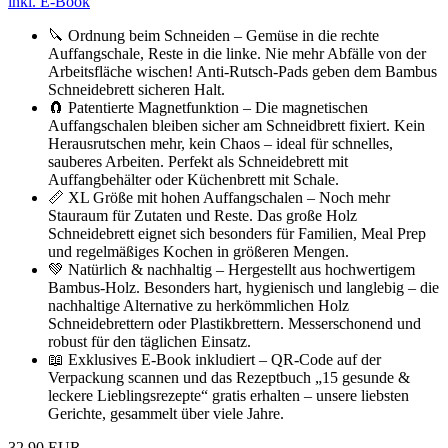
inkl. E-Book
🔪 Ordnung beim Schneiden – Gemüse in die rechte
Auffangschale, Reste in die linke. Nie mehr Abfälle von der
Arbeitsfläche wischen! Anti-Rutsch-Pads geben dem Bambus
Schneidebrett sicheren Halt.
🧲 Patentierte Magnetfunktion – Die magnetischen
Auffangschalen bleiben sicher am Schneidbrett fixiert. Kein
Herausrutschen mehr, kein Chaos – ideal für schnelles,
sauberes Arbeiten. Perfekt als Schneidebrett mit
Auffangbehälter oder Küchenbrett mit Schale.
📏 XL Größe mit hohen Auffangschalen – Noch mehr
Stauraum für Zutaten und Reste. Das große Holz
Schneidebrett eignet sich besonders für Familien, Meal Prep
und regelmäßiges Kochen in größeren Mengen.
💚 Natürlich & nachhaltig – Hergestellt aus hochwertigem
Bambus-Holz. Besonders hart, hygienisch und langlebig – die
nachhaltige Alternative zu herkömmlichen Holz
Schneidebrettern oder Plastikbrettern. Messerschonend und
robust für den täglichen Einsatz.
📖 Exklusives E-Book inkludiert – QR-Code auf der
Verpackung scannen und das Rezeptbuch „15 gesunde &
leckere Lieblingsrezepte“ gratis erhalten – unsere liebsten
Gerichte, gesammelt über viele Jahre.
32,90 EUR