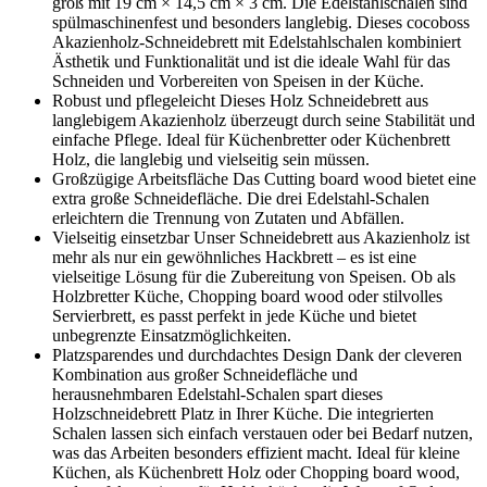
groß mit 19 cm × 14,5 cm × 3 cm. Die Edelstahlschalen sind
spülmaschinenfest und besonders langlebig. Dieses cocoboss
Akazienholz-Schneidebrett mit Edelstahlschalen kombiniert
Ästhetik und Funktionalität und ist die ideale Wahl für das
Schneiden und Vorbereiten von Speisen in der Küche.
Robust und pflegeleicht Dieses Holz Schneidebrett aus
langlebigem Akazienholz überzeugt durch seine Stabilität und
einfache Pflege. Ideal für Küchenbretter oder Küchenbrett
Holz, die langlebig und vielseitig sein müssen.
Großzügige Arbeitsfläche Das Cutting board wood bietet eine
extra große Schneidefläche. Die drei Edelstahl-Schalen
erleichtern die Trennung von Zutaten und Abfällen.
Vielseitig einsetzbar Unser Schneidebrett aus Akazienholz ist
mehr als nur ein gewöhnliches Hackbrett – es ist eine
vielseitige Lösung für die Zubereitung von Speisen. Ob als
Holzbretter Küche, Chopping board wood oder stilvolles
Servierbrett, es passt perfekt in jede Küche und bietet
unbegrenzte Einsatzmöglichkeiten.
Platzsparendes und durchdachtes Design Dank der cleveren
Kombination aus großer Schneidefläche und
herausnehmbaren Edelstahl-Schalen spart dieses
Holzschneidebrett Platz in Ihrer Küche. Die integrierten
Schalen lassen sich einfach verstauen oder bei Bedarf nutzen,
was das Arbeiten besonders effizient macht. Ideal für kleine
Küchen, als Küchenbrett Holz oder Chopping board wood,