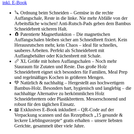
inkl. E-Book
🔪 Ordnung beim Schneiden – Gemüse in die rechte
Auffangschale, Reste in die linke. Nie mehr Abfälle von der
Arbeitsfläche wischen! Anti-Rutsch-Pads geben dem Bambus
Schneidebrett sicheren Halt.
🧲 Patentierte Magnetfunktion – Die magnetischen
Auffangschalen bleiben sicher am Schneidbrett fixiert. Kein
Herausrutschen mehr, kein Chaos – ideal für schnelles,
sauberes Arbeiten. Perfekt als Schneidebrett mit
Auffangbehälter oder Küchenbrett mit Schale.
📏 XL Größe mit hohen Auffangschalen – Noch mehr
Stauraum für Zutaten und Reste. Das große Holz
Schneidebrett eignet sich besonders für Familien, Meal Prep
und regelmäßiges Kochen in größeren Mengen.
💚 Natürlich & nachhaltig – Hergestellt aus hochwertigem
Bambus-Holz. Besonders hart, hygienisch und langlebig – die
nachhaltige Alternative zu herkömmlichen Holz
Schneidebrettern oder Plastikbrettern. Messerschonend und
robust für den täglichen Einsatz.
📖 Exklusives E-Book inkludiert – QR-Code auf der
Verpackung scannen und das Rezeptbuch „15 gesunde &
leckere Lieblingsrezepte“ gratis erhalten – unsere liebsten
Gerichte, gesammelt über viele Jahre.