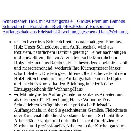
Schneidebrett Holz mit Auffangschale – Großes Premium Bambus
Schneidbrett – Frankfurter Brett–(40x30x6cm) Holzbrett mit
Auffangschale aus Edelstahl-Einweihungsgeschenk Haus/Wohnung
✅ Hochwertiges Schneidebrett aus nachhaltigem Bambus-
Holz Unser Schneidebrett mit Auffangschale wird aus
robustem, natürlichem Bambus gefertigt – einer nachhaltigen
und umweltfreundlichen Alternative zu herkömmlichem
Holz/Holzbrett aus Bambus. Es ist besonders langlebig, stabil
und messerschonend, wodurch Ihre Küchenmesser länger
scharf bleiben. Die fein geschliffene Oberfläche verleiht dem
Holzbrett/Schneidebrett mit Auffangschale eine edle Optik
und macht es zum stilvollen Blickfang in jeder Küche.
Einzugsgeschenk für Wohnung/Haus
🥗 Mit integrierter Auffangschale für sauberes Arbeiten und
als Geschenk für Einweihung Haus / Wohnung Das
Schneidebrett verfügt über eine praktische Edelstahl-
Auffangschale, in der Sie geschnittenes Gemüse, Fleischreste
oder Küchenabfälle direkt verstauen können. So bleibt Ihre
Arbeitsfläche sauber und ordentlich – ideal für effizientes
Kochen und professionelles Arbeiten in der Küche, ganz im