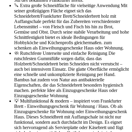
Stil des bekannten Frankfurter Bretts.
🔪 Extra große Schneidfläche für vielseitige Anwendung Mit
seiner großzügigen Fläche eignet sich das
Schneidebrett/Frankfurter Brett/Schneiderbrett holz mit
Auffangschale perfekt für das Zubereiten verschiedenster
Lebensmittel – von Fleisch und Fisch bis hin zu Brot,
Gemüse und Obst. Durch seine stabile Verarbeitung und hohe
Schnittfestigkeit bietet es ideale Bedingungen für
Hobbyköche und Küchenprofis gleichermaßen. zum
schenken als Einweihungsgeschenke Haus oder Wohnung.
🧼 Rutschfeste Unterseite und einfache Reinigung Die
rutschfesten Gummifüße sorgen dafür, dass das
Holzbrett/Schneidebrett beim Schneiden nicht verrutscht –
auch bei intensivem Einsatz. Die glatte Oberfläche ermöglicht
eine schnelle und unkomplizierte Reinigung per Hand.
Bambus hat zudem von Natur aus antibakterielle
Eigenschaften, die das Schneidebrett besonders hygienisch
machen. perfekte Idee als Einzugsgeschenke Haus oder
Einzugsgeschenke Wohnung
💡 Multifunktional & modern – inspiriert vom Frankfurter
Brett - Einweihungsgeschenk für Wohnung / Haus. Ob als
Einzugsgeschenke für Wohnung oder Einweihungsgeschenk
Haus. Dieses Schneidbrett mit Auffangschale ist nicht nur
funktional, sondern auch durchdacht im Design. Es eignet
sich hervorragend als Servierplatte oder Käsebrett und fügt