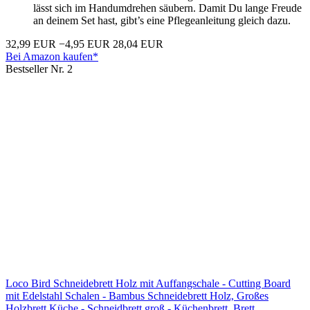
lässt sich im Handumdrehen säubern. Damit Du lange Freude
an deinem Set hast, gibt’s eine Pflegeanleitung gleich dazu.
32,99 EUR
−4,95 EUR
28,04 EUR
Bei Amazon kaufen*
Bestseller Nr. 2
Loco Bird Schneidebrett Holz mit Auffangschale - Cutting Board
mit Edelstahl Schalen - Bambus Schneidebrett Holz, Großes
Holzbrett Küche - Schneidbrett groß - Küchenbrett, Brett