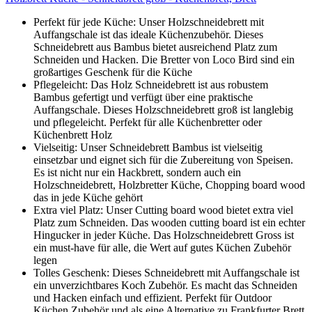
Perfekt für jede Küche: Unser Holzschneidebrett mit
Auffangschale ist das ideale Küchenzubehör. Dieses
Schneidebrett aus Bambus bietet ausreichend Platz zum
Schneiden und Hacken. Die Bretter von Loco Bird sind ein
großartiges Geschenk für die Küche
Pflegeleicht: Das Holz Schneidebrett ist aus robustem
Bambus gefertigt und verfügt über eine praktische
Auffangschale. Dieses Holzschneidebrett groß ist langlebig
und pflegeleicht. Perfekt für alle Küchenbretter oder
Küchenbrett Holz
Vielseitig: Unser Schneidebrett Bambus ist vielseitig
einsetzbar und eignet sich für die Zubereitung von Speisen.
Es ist nicht nur ein Hackbrett, sondern auch ein
Holzschneidebrett, Holzbretter Küche, Chopping board wood
das in jede Küche gehört
Extra viel Platz: Unser Cutting board wood bietet extra viel
Platz zum Schneiden. Das wooden cutting board ist ein echter
Hingucker in jeder Küche. Das Holzschneidebrett Gross ist
ein must-have für alle, die Wert auf gutes Küchen Zubehör
legen
Tolles Geschenk: Dieses Schneidebrett mit Auffangschale ist
ein unverzichtbares Koch Zubehör. Es macht das Schneiden
und Hacken einfach und effizient. Perfekt für Outdoor
Küchen Zubehör und als eine Alternative zu Frankfurter Brett