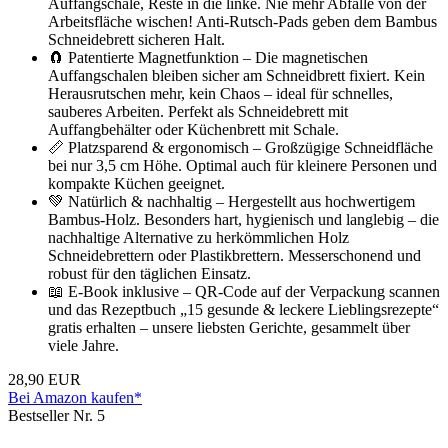
Auffangschale, Reste in die linke. Nie mehr Abfälle von der
Arbeitsfläche wischen! Anti-Rutsch-Pads geben dem Bambus
Schneidebrett sicheren Halt.
🧲 Patentierte Magnetfunktion – Die magnetischen
Auffangschalen bleiben sicher am Schneidbrett fixiert. Kein
Herausrutschen mehr, kein Chaos – ideal für schnelles,
sauberes Arbeiten. Perfekt als Schneidebrett mit
Auffangbehälter oder Küchenbrett mit Schale.
📏 Platzsparend & ergonomisch – Großzügige Schneidfläche
bei nur 3,5 cm Höhe. Optimal auch für kleinere Personen und
kompakte Küchen geeignet.
💚 Natürlich & nachhaltig – Hergestellt aus hochwertigem
Bambus-Holz. Besonders hart, hygienisch und langlebig – die
nachhaltige Alternative zu herkömmlichen Holz
Schneidebrettern oder Plastikbrettern. Messerschonend und
robust für den täglichen Einsatz.
📖 E-Book inklusive – QR-Code auf der Verpackung scannen
und das Rezeptbuch „15 gesunde & leckere Lieblingsrezepte“
gratis erhalten – unsere liebsten Gerichte, gesammelt über
viele Jahre.
28,90 EUR
Bei Amazon kaufen*
Bestseller Nr. 5