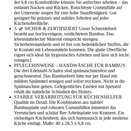
der 6,8 cm Komforthöhe können Sie aufrechter arbeiten – das
entlastet Nacken und Rücken. Rutschfeste Gummifüße auf
der Unterseite sorgen für eine hohe Standfestigkeit. Gut
geeignet für präzises und stabiles Arbeiten auf jeder
Küchenoberfläche.
3. 🌿 SICHER & ZERTIFIZIERT Unser Schneidebrett
besteht aus hochwertigem, verdichtetem Bambus. Das
lebensmittelechte Material entspricht strengen
Sicherheitsstandards und ist frei von bedenklichen Stoffen, die
in Kontakt mit Lebensmitteln kommen. Die glatte Oberfläche
eignet sich ideal für hygienisches Arbeiten und lässt sich leicht
reinigen.[
PFLEGEHINWEISE – HANDWÄSCHE FÜR BAMBUS
Die drei Edelstahl-Schalen sind spülmaschinenfest und
geruchsneutral. Das Bambusbrett bitte nur per Hand mit
mildem Spülmittel reinigen und sofort trocknen. Nicht in die
Spülmaschine geben. Gelegentliches Einölen mit Speiseöl
erhält die natürliche Schönheit des Holzes.
STABILE VERARBEITUNG FÜR KÜCHENHELFER
Qualität im Detail: Die Kombination aus stabiler
Bambusplatte und robusten Gummifüßen minimiert das
Verrutschen und schützt Ihre Arbeitsplatte vor Kratzern. Ein
vielseitiges Küchenbrett, das sich harmonisch in jede moderne
Küche einfügt. Maße: 40 x 28,5 x 6,8 cm.