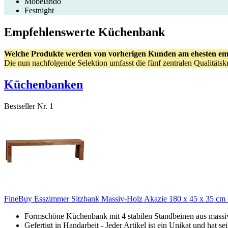
Möbelando
Festnight
Empfehlenswerte Küchenbank
Welche Produkte werden von vorherigen Kunden am ehesten em
Die nun nachfolgende Selektion umfasst die fünf zentralen Qualitäts
Küchenbanken
Bestseller Nr. 1
FineBuy Esszimmer Sitzbank Massiv-Holz Akazie 180 x 45 x 35 cm
Formschöne Küchenbank mit 4 stabilen Standbeinen aus mass
Gefertigt in Handarbeit - Jeder Artikel ist ein Unikat und hat s