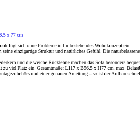
6,5 x 77 cm
Look fügt sich ohne Probleme in Ihr bestehendes Wohnkonzept ein.
 seine einzigartige Struktur und natürliches Gefühl. Die naturbelassen
derkern und die weiche Rücklehne machen das Sofa besonders bequem. 
t zu viel Platz ein. Gesamtmaße: L117 x B56,5 x H77 cm, max. Belastb
agezubehörs und einer genauen Anleitung – so ist der Aufbau schnell 