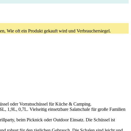
en, Wie oft ein Produkt gekauft wird und Verbrauchersiegel.
el oder Vorratsschüssel für Küche & Camping.
,9L, 0,7L. Vielseitig einsetzbare Salatschale für große Familien
rty, beim Picknick oder Outdoor Einsatz. Die Schüssel ist
 robust für den täglichen Gebrauch. Die Schalen sind leicht und