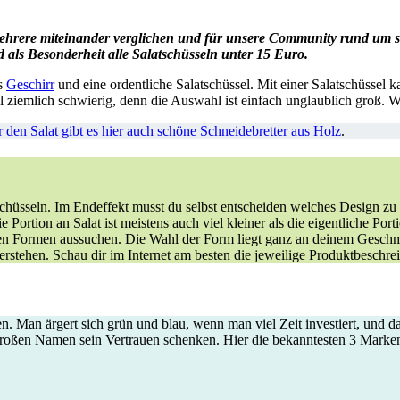
ehrere mit
einander verglichen und für unsere Community rund um s
d als Besonderheit alle Salatschüsseln
unter 15 Euro.
es
Geschirr
und eine ordentliche Salatschüssel. Mit einer Salatschüssel 
l ziemlich schwierig, denn die Auswahl ist einfach unglaublich groß. W
r den Salat gibt es hier auch schöne Schneidebretter aus Holz
.
chüsseln. Im Endeffekt musst du selbst entscheiden welches Design zu 
 Portion an Salat ist meistens auch viel kleiner als die eigentliche Port
elen Formen aussuchen. Die Wahl der Form liegt ganz an deinem Gesch
erstehen. Schau dir im Internet am besten die jeweilige Produktbeschre
n. Man ärgert sich grün und blau, wenn man viel Zeit investiert, und d
 großen Namen sein Vertrauen schenken. Hier die bekanntesten 3 Marke