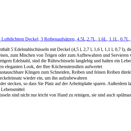
it Luftdichtem Deckel, 3 Reibenaufsätzen, 4.5L,2.7L, 1.6L, 1.1L, 0.7L
lt 5 Edelstahlschüsseln mit Deckel (4,5 l, 2,7 l, 1,6 l, 1,1 l, 0,7 l),
peisen, zum Mischen von Teigen oder zum Aufbewahren und Servieren 
em Edelstahl, sind die Rührschüsseln langlebig und halten ein Leben 
nen eleganten Look, der Ihre Küchenutensilien aufwertet
auschbare Klingen zum Schneiden, Reiben und feinen Reiben direkt 
Deckeleinsatz wieder ein, um ihn aufzubewahren
er stecken, so dass Sie Platz auf der Arbeitsplatte sparen. Außerdem las
 Lebensmittel
seln sind nicht nur leicht von Hand zu reinigen, sie sind auch spül