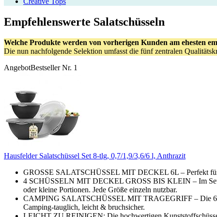
Creative Tops
Empfehlenswerte Salatschüsseln
Welche Produkte werden von vorherigen Kunden am ehesten em
Die nun nachfolgende Selektion umfasst die fünf zentralen Qualitäts
Angebot
Bestseller Nr. 1
Hausfelder Salatschüssel Set 8-tlg, 0,7/1,9/3,6/6 l, Anthrazit
GROSSE SALATSCHÜSSEL MIT DECKEL 6L – Perfekt für Salate,
4 SCHÜSSELN MIT DECKEL GROSS BIS KLEIN – Im Set enthalten i
oder kleine Portionen. Jede Größe einzeln nutzbar.
CAMPING SALATSCHÜSSEL MIT TRAGEGRIFF – Die 6L Schüssel ha
Camping-tauglich, leicht & bruchsicher.
LEICHT ZU REINIGEN: Die hochwertigen Kunststoffschüsseln si