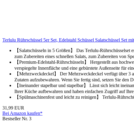
Terlulu Rührschüssel 5er Set, Edelstahl Schüssel Salatschüssel Set m
【Salatschüsseln in 5 Größen】 Das Terlulu-Rührschüsselset enthä
zum Zubereiten eines schnellen Salats, zum Zubereiten von S
【Premium-Edelstahl-Rührschüsseln】 Hergestellt aus hochwertig
verspiegelte Innenfläche und eine gebürstete Außenseite für ei
【Mehrzweckdeckel】 Der Mehrzweckdeckel verfügt über 3 aust
Zutaten aufzubewahren. Wenn Sie fertig sind, setzen Sie den 
【Ineinander stapelbar und stapelbar】 Lässt sich leicht ineinand
Ihrer Küche aufbewahren und haben einfachen Zugriff auf Ihre
【Spülmaschinenfest und leicht zu reinigen】 Terlulu-Rührschüs
31,99 EUR
Bei Amazon kaufen*
Bestseller Nr. 3