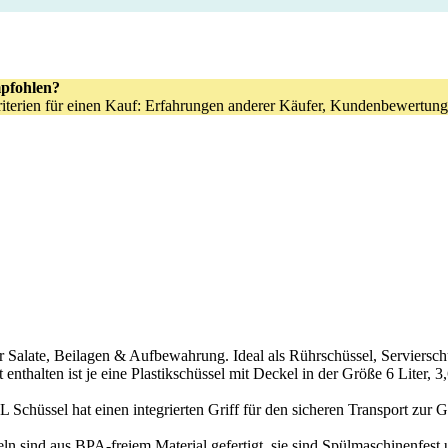
pfohlen?
kriterien für einen Kauf: Erfahrungen anderer Käufer, Kundenbewertung
 Beilagen & Aufbewahrung. Ideal als Rührschüssel, Servierschüss
st je eine Plastikschüssel mit Deckel in der Größe 6 Liter, 3,6L, 1
t einen integrierten Griff für den sicheren Transport zur Grillpa
nd aus BPA-freiem Material gefertigt, sie sind Spülmaschinenfest und