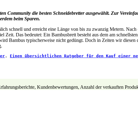
ten Community die besten Schneidebretter ausgewählt. Zur Vereinfac
ußerdem beim Sparen.
ich schnell und erreicht eine Länge von bis zu zwanzig Metern. Nach ci
iel Zeit. Das bedeutet: Ein Bambusbrett besteht aus dem am schnellste
 wird Bambus typischerweise nicht gedüngt. Doch in Zeiten wir diese
g.
er
. 
Einen übersichtlichen Ratgeber für den Kauf einer ne
 Erfahrungsberichte, Kundenbewertungen, Anzahl der verkauften Produkt