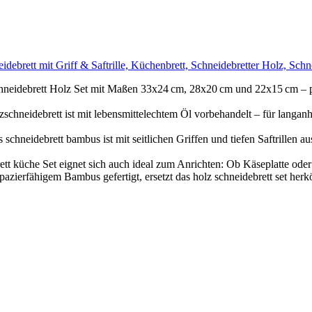
ebrett mit Griff & Saftrille, Küchenbrett, Schneidebretter Holz, Schn
neidebrett Holz Set mit Maßen 33x24 cm, 28x20 cm und 22x15 cm – per
zschneidebrett ist mit lebensmittelechtem Öl vorbehandelt – für langan
es schneidebrett bambus ist mit seitlichen Griffen und tiefen Saftrillen
brett küche Set eignet sich auch ideal zum Anrichten: Ob Käseplatte ode
pazierfähigem Bambus gefertigt, ersetzt das holz schneidebrett set her