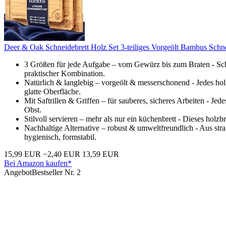
Deer & Oak Schneidebrett Holz Set 3-teiliges Vorgeölt Bambus Schneid
3 Größen für jede Aufgabe – vom Gewürz bis zum Braten - Sch
praktischer Kombination.
Natürlich & langlebig – vorgeölt & messerschonend - Jedes hol
glatte Oberfläche.
Mit Saftrillen & Griffen – für sauberes, sicheres Arbeiten - Jed
Obst.
Stilvoll servieren – mehr als nur ein küchenbrett - Dieses holz
Nachhaltige Alternative – robust & umweltfreundlich - Aus stra
hygienisch, formstabil.
15,99 EUR
−2,40 EUR
13,59 EUR
Bei Amazon kaufen*
Angebot
Bestseller Nr. 2