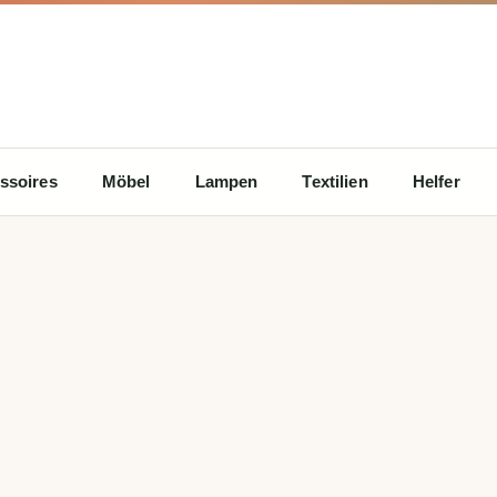
ssoires
Möbel
Lampen
Textilien
Helfer
tschfeste Böden: Komfort