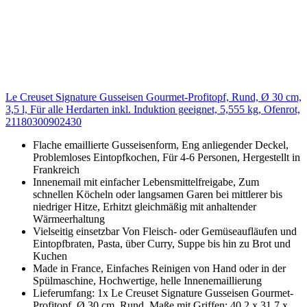
Le Creuset Signature Gusseisen Gourmet-Profitopf, Rund, Ø 30 cm,
3,5 l, Für alle Herdarten inkl. Induktion geeignet, 5,555 kg, Ofenrot,
21180300902430
Flache emaillierte Gusseisenform, Eng anliegender Deckel,
Problemloses Eintopfkochen, Für 4-6 Personen, Hergestellt in
Frankreich
Innenemail mit einfacher Lebensmittelfreigabe, Zum
schnellen Köcheln oder langsamen Garen bei mittlerer bis
niedriger Hitze, Erhitzt gleichmäßig mit anhaltender
Wärmeerhaltung
Vielseitig einsetzbar Von Fleisch- oder Gemüseaufläufen und
Eintopfbraten, Pasta, über Curry, Suppe bis hin zu Brot und
Kuchen
Made in France, Einfaches Reinigen von Hand oder in der
Spülmaschine, Hochwertige, helle Innenemaillierung
Lieferumfang: 1x Le Creuset Signature Gusseisen Gourmet-
Profitopf, Ø 30 cm, Rund, Maße mit Griffen: 40,2 x 31,7 x