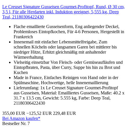
Le Creuset Signature Gusseisen Gourmet-Profitopf, Rund, Ø 30 cm,
3,5 l, Für alle Herdarten inkl. Induktion geeignet, 5,555 kg, Deep
Teal, 21180306422430
Flache emaillierte Gusseisenform, Eng anliegender Deckel,
Problemloses Eintopfkochen, Für 4-6 Personen, Hergestellt in
Frankreich
Innenemail mit einfacher Lebensmittelfreigabe, Zum
schnellen Köcheln oder langsamen Garen bei mittlerer bis
niedriger Hitze, Erhitzt gleichmäßig mit anhaltender
Wärmeerhaltung
Vielseitig einsetzbar Von Fleisch- oder Gemüseaufläufen und
Eintopfbraten, Pasta, über Curry, Suppe bis hin zu Brot und
Kuchen
Made in France, Einfaches Reinigen von Hand oder in der
Spülmaschine, Hochwertige, helle Innenemaillierung
Lieferumfang: 1x Le Creuset Signature Gourmet-Profitopf
aus Gusseisen, Material: Emailliertes Gusseisen, Maße: 40.2 x
31.7 x 13.5 cm, Gewicht: 5.555 kg, Farbe: Deep Teal,
21180306422430
355,00 EUR
−125,52 EUR
229,48 EUR
Bei Amazon kaufen*
Bestseller Nr. 7