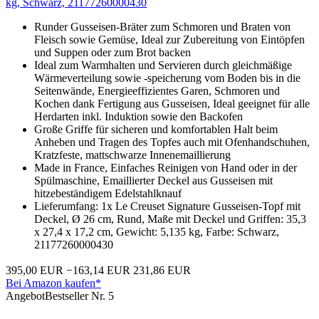
kg, Schwarz, 21177260000430
Runder Gusseisen-Bräter zum Schmoren und Braten von
Fleisch sowie Gemüse, Ideal zur Zubereitung von Eintöpfen
und Suppen oder zum Brot backen
Ideal zum Warmhalten und Servieren durch gleichmäßige
Wärmeverteilung sowie -speicherung vom Boden bis in die
Seitenwände, Energieeffizientes Garen, Schmoren und
Kochen dank Fertigung aus Gusseisen, Ideal geeignet für alle
Herdarten inkl. Induktion sowie den Backofen
Große Griffe für sicheren und komfortablen Halt beim
Anheben und Tragen des Topfes auch mit Ofenhandschuhen,
Kratzfeste, mattschwarze Innenemaillierung
Made in France, Einfaches Reinigen von Hand oder in der
Spülmaschine, Emaillierter Deckel aus Gusseisen mit
hitzebeständigem Edelstahlknauf
Lieferumfang: 1x Le Creuset Signature Gusseisen-Topf mit
Deckel, Ø 26 cm, Rund, Maße mit Deckel und Griffen: 35,3
x 27,4 x 17,2 cm, Gewicht: 5,135 kg, Farbe: Schwarz,
21177260000430
395,00 EUR
−163,14 EUR
231,86 EUR
Bei Amazon kaufen*
Angebot
Bestseller Nr. 5