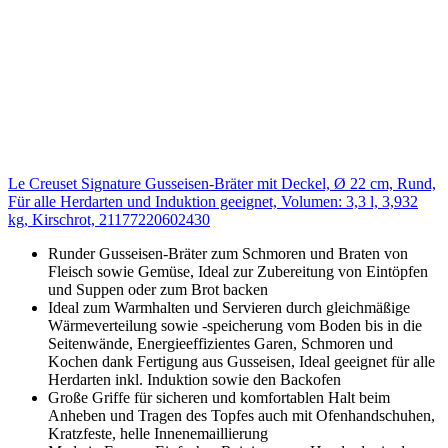
Le Creuset Signature Gusseisen-Bräter mit Deckel, Ø 22 cm, Rund,
Für alle Herdarten und Induktion geeignet, Volumen: 3,3 l, 3,932
kg, Kirschrot, 21177220602430
Runder Gusseisen-Bräter zum Schmoren und Braten von
Fleisch sowie Gemüse, Ideal zur Zubereitung von Eintöpfen
und Suppen oder zum Brot backen
Ideal zum Warmhalten und Servieren durch gleichmäßige
Wärmeverteilung sowie -speicherung vom Boden bis in die
Seitenwände, Energieeffizientes Garen, Schmoren und
Kochen dank Fertigung aus Gusseisen, Ideal geeignet für alle
Herdarten inkl. Induktion sowie den Backofen
Große Griffe für sicheren und komfortablen Halt beim
Anheben und Tragen des Topfes auch mit Ofenhandschuhen,
Kratzfeste, helle Innenemaillierung