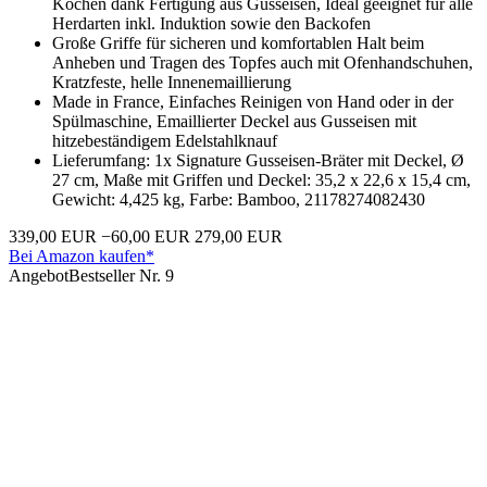
Kochen dank Fertigung aus Gusseisen, Ideal geeignet für alle
Herdarten inkl. Induktion sowie den Backofen
Große Griffe für sicheren und komfortablen Halt beim
Anheben und Tragen des Topfes auch mit Ofenhandschuhen,
Kratzfeste, helle Innenemaillierung
Made in France, Einfaches Reinigen von Hand oder in der
Spülmaschine, Emaillierter Deckel aus Gusseisen mit
hitzebeständigem Edelstahlknauf
Lieferumfang: 1x Signature Gusseisen-Bräter mit Deckel, Ø
27 cm, Maße mit Griffen und Deckel: 35,2 x 22,6 x 15,4 cm,
Gewicht: 4,425 kg, Farbe: Bamboo, 21178274082430
339,00 EUR
−60,00 EUR
279,00 EUR
Bei Amazon kaufen*
Angebot
Bestseller Nr. 9