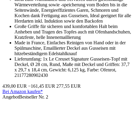
Wärmeverteilung sowie -speicherung vom Boden bis in die
Seitenwände, Energieeffizientes Garen, Schmoren und
Kochen dank Fertigung aus Gusseisen, Ideal geeignet für alle
Herdarten inkl. Induktion sowie den Backofen
Große Griffe für sicheren und komfortablen Halt beim
Anheben und Tragen des Topfes auch mit Ofenhandschuhen,
Kratzfeste, helle Innenemaillierung
Made in France, Einfaches Reinigen von Hand oder in der
Spülmaschine, Emaillierter Deckel aus Gusseisen mit
hitzebeständigem Edelstahlknauf
Lieferumfang: 1x Le Creuset Signature Gusseisen-Topf mit
Deckel, Ø 28 cm, Rund, Maße mit Deckel und Griffen: 37,7
x 29,7 x 18,4 cm, Gewicht: 6,125 kg, Farbe: Ofenrot,
21177280902430
439,00 EUR
−161,45 EUR
277,55 EUR
Bei Amazon kaufen*
Angebot
Bestseller Nr. 2