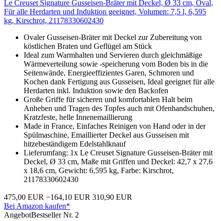
Le Creuset Signature Gusseisen-Bräter mit Deckel, Ø 33 cm, Oval,
Für alle Herdarten und Induktion geeignet, Volumen: 7,5 l, 6,595
kg, Kirschrot, 21178330602430
Ovaler Gusseisen-Bräter mit Deckel zur Zubereitung von
köstlichen Braten und Geflügel am Stück
Ideal zum Warmhalten und Servieren durch gleichmäßige
Wärmeverteilung sowie -speicherung vom Boden bis in die
Seitenwände, Energieeffizientes Garen, Schmoren und
Kochen dank Fertigung aus Gusseisen, Ideal geeignet für alle
Herdarten inkl. Induktion sowie den Backofen
Große Griffe für sicheren und komfortablen Halt beim
Anheben und Tragen des Topfes auch mit Ofenhandschuhen,
Kratzfeste, helle Innenemaillierung
Made in France, Einfaches Reinigen von Hand oder in der
Spülmaschine, Emaillierter Deckel aus Gusseisen mit
hitzebeständigem Edelstahlknauf
Lieferumfang: 1x Le Creuset Signature Gusseisen-Bräter mit
Deckel, Ø 33 cm, Maße mit Griffen und Deckel: 42,7 x 27,6
x 18,6 cm, Gewicht: 6,595 kg, Farbe: Kirschrot,
21178330602430
475,00 EUR
−164,10 EUR
310,90 EUR
Bei Amazon kaufen*
Angebot
Bestseller Nr. 2