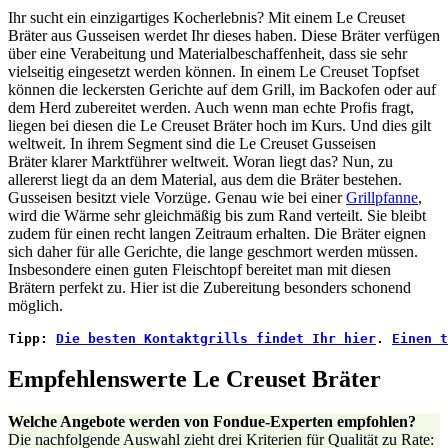
Ihr sucht ein einzigartiges Kocherlebnis? Mit einem Le Creuset
Bräter aus Gusseisen werdet Ihr dieses haben. Diese Bräter verfügen
über eine Verabeitung und Materialbeschaffenheit, dass sie sehr
vielseitig eingesetzt werden können. In einem Le Creuset Topfset
können die leckersten Gerichte auf dem Grill, im Backofen oder auf
dem Herd zubereitet werden. Auch wenn man echte Profis fragt,
liegen bei diesen die Le Creuset Bräter hoch im Kurs. Und dies gilt
weltweit. In ihrem Segment sind die Le Creuset Gusseisen
Bräter klarer Marktführer weltweit. Woran liegt das? Nun, zu
allererst liegt da an dem Material, aus dem die Bräter bestehen.
Gusseisen besitzt viele Vorzüge. Genau wie bei einer
Grillpfanne
,
wird die Wärme sehr gleichmäßig bis zum Rand verteilt. Sie bleibt
zudem für einen recht langen Zeitraum erhalten. Die Bräter eignen
sich daher für alle Gerichte, die lange geschmort werden müssen.
Insbesondere einen guten Fleischtopf bereitet man mit diesen
Brätern perfekt zu. Hier ist die Zubereitung besonders schonend
möglich.
Tipp: 
Die besten Kontaktgrills findet Ihr hier
. 
Einen t
Empfehlenswerte Le Creuset Bräter
Welche Angebote werden von Fondue-Experten empfohlen?
Die nachfolgende Auswahl zieht drei Kriterien für Qualität zu Rate: