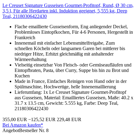
Le Creuset Signature Gusseisen Gourmet-Profitopf, Rund, Ø 30 cm,
3,5 l, Für alle Herdarten inkl. Induktion geeignet, 5,555 kg, Deep
Teal, 21180306422430
Flache emaillierte Gusseisenform, Eng anliegender Deckel,
Problemloses Eintopfkochen, Für 4-6 Personen, Hergestellt in
Frankreich
Innenemail mit einfacher Lebensmittelfreigabe, Zum
schnellen Köcheln oder langsamen Garen bei mittlerer bis
niedriger Hitze, Erhitzt gleichmäßig mit anhaltender
Wärmeerhaltung
Vielseitig einsetzbar Von Fleisch- oder Gemüseaufläufen und
Eintopfbraten, Pasta, über Curry, Suppe bis hin zu Brot und
Kuchen
Made in France, Einfaches Reinigen von Hand oder in der
Spülmaschine, Hochwertige, helle Innenemaillierung
Lieferumfang: 1x Le Creuset Signature Gourmet-Profitopf
aus Gusseisen, Material: Emailliertes Gusseisen, Maße: 40.2 x
31.7 x 13.5 cm, Gewicht: 5.555 kg, Farbe: Deep Teal,
21180306422430
355,00 EUR
−125,52 EUR
229,48 EUR
Bei Amazon kaufen*
Angebot
Bestseller Nr. 8