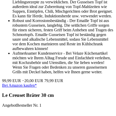
Lieblingsrezepte zu verwirklichen. Der Gusseisen Topf ist
außerdem ideal zur Zubereitung von Topf-Mahlzeiten wie
Suppen, Eintöpfen, Chili, Mischgerichten oder Brot geeignet.
Es kann für Herde, Induktionsherde usw. verwendet werden.
Robust und Korrosionsbeständig - Der Emaille Topf ist aus
robustem Gusseisen, langlebig. Die seitlichen Griffe sorgen
für einen sicheren, festen Griff beim Anheben und Tragen des
Schmortopfs. Emaille Gusseisen Topf ist beständig gegen
saure und alkalische Lebensmittel, sodass Sie Lebensmittel
vor dem Kochen marinieren und Reste im Kühlschrank
aufbewahren können!
Aufmerksamer Kundenservice - Bei Velaze Küchenartikel
möchten wir Ihrem Alltag Freude und Einfachheit verleihen,
mit Kochzubehör und Utensilien, die Sie lieben werden!
Wenn Sie Fragen oder Bedenken zu unseren gusseisernen
Grills mit Deckel haben, helfen wir Ihnen gerne weiter.
99,99 EUR
−20,00 EUR
79,99 EUR
Bei Amazon kaufen*
Le Creuset Bräter 30 cm
Angebot
Bestseller Nr. 1