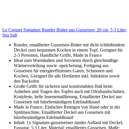
Le Creuset Signature Runder Bräter aus Gusseisen, 26 cm, 5,3 Liter,
Sea Salt
Runder, emaillierter Gusseisen-Bräter mit dicht schließendem
Deckel zum bequemen Kochen in einem Topf, Geeignet für
2-3 Personen, Handliche Griffe, Made in France
Ideal zum Warmhalten und Servieren durch gleichmäßige
Wärmeverteilung sowie -speicherung, Fertigung aus
Gusseisen für energieeffizientes Garen, Schmoren und
Kochen, Geeignet für alle Herdarten inkl. Induktion sowie
den Backofen
Große Griffe für sicheren und komfortablen Halt beim
Anheben und Tragen des Topfes auch mit Ofenhandschuhen,
Kratzfeste, helle Innenemaillierung, Emaillierter Deckel aus
Gusseisen mit hitzebeständigem Edelstahlknauf
Made in France, Einfaches Reinigen von Hand oder in der
Spülmaschine, Emaillierter Deckel aus Gusseisen mit
hitzebeständigem Edelstahlknauf
Inhalt: 1x Signature-gusseiserner runder Auflauf mit Deckel,
Fassung: 5,3 Liter, Material: emailliertes Gusseisen, Maße: