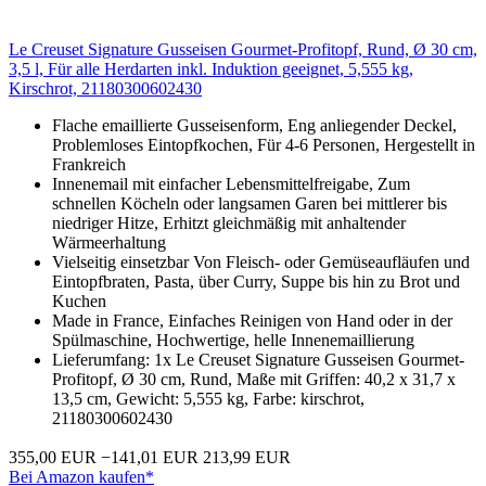
Le Creuset Signature Gusseisen Gourmet-Profitopf, Rund, Ø 30 cm,
3,5 l, Für alle Herdarten inkl. Induktion geeignet, 5,555 kg,
Kirschrot, 21180300602430
Flache emaillierte Gusseisenform, Eng anliegender Deckel,
Problemloses Eintopfkochen, Für 4-6 Personen, Hergestellt in
Frankreich
Innenemail mit einfacher Lebensmittelfreigabe, Zum
schnellen Köcheln oder langsamen Garen bei mittlerer bis
niedriger Hitze, Erhitzt gleichmäßig mit anhaltender
Wärmeerhaltung
Vielseitig einsetzbar Von Fleisch- oder Gemüseaufläufen und
Eintopfbraten, Pasta, über Curry, Suppe bis hin zu Brot und
Kuchen
Made in France, Einfaches Reinigen von Hand oder in der
Spülmaschine, Hochwertige, helle Innenemaillierung
Lieferumfang: 1x Le Creuset Signature Gusseisen Gourmet-
Profitopf, Ø 30 cm, Rund, Maße mit Griffen: 40,2 x 31,7 x
13,5 cm, Gewicht: 5,555 kg, Farbe: kirschrot,
21180300602430
355,00 EUR
−141,01 EUR
213,99 EUR
Bei Amazon kaufen*