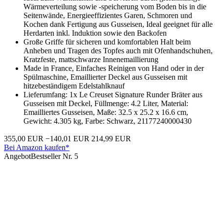
Wärmeverteilung sowie -speicherung vom Boden bis in die
Seitenwände, Energieeffizientes Garen, Schmoren und
Kochen dank Fertigung aus Gusseisen, Ideal geeignet für alle
Herdarten inkl. Induktion sowie den Backofen
Große Griffe für sicheren und komfortablen Halt beim
Anheben und Tragen des Topfes auch mit Ofenhandschuhen,
Kratzfeste, mattschwarze Innenemaillierung
Made in France, Einfaches Reinigen von Hand oder in der
Spülmaschine, Emaillierter Deckel aus Gusseisen mit
hitzebeständigem Edelstahlknauf
Lieferumfang: 1x Le Creuset Signature Runder Bräter aus
Gusseisen mit Deckel, Füllmenge: 4.2 Liter, Material:
Emailliertes Gusseisen, Maße: 32.5 x 25.2 x 16.6 cm,
Gewicht: 4.305 kg, Farbe: Schwarz, 21177240000430
355,00 EUR
−140,01 EUR
214,99 EUR
Bei Amazon kaufen*
Angebot
Bestseller Nr. 5