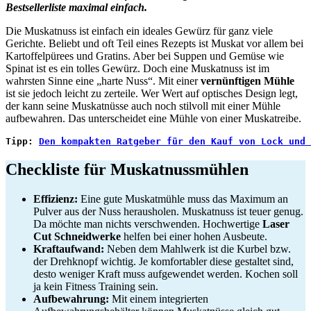
Bestsellerliste maximal einfach.
Die Muskatnuss ist einfach ein ideales Gewürz für ganz viele
Gerichte. Beliebt und oft Teil eines Rezepts ist Muskat vor allem bei
Kartoffelpürees und Gratins. Aber bei Suppen und Gemüse wie
Spinat ist es ein tolles Gewürz. Doch eine Muskatnuss ist im
wahrsten Sinne eine „harte Nuss“. Mit einer
vernünftigen Mühle
ist sie jedoch leicht zu zerteile. Wer Wert auf optisches Design legt,
der kann seine Muskatnüsse auch noch stilvoll mit einer Mühle
aufbewahren. Das unterscheidet eine Mühle von einer Muskatreibe.
Tipp: 
Den kompakten Ratgeber für den Kauf von Lock und 
Checkliste für Muskatnussmühlen
Effizienz:
Eine gute Muskatmühle muss das Maximum an
Pulver aus der Nuss herausholen. Muskatnuss ist teuer genug.
Da möchte man nichts verschwenden. Hochwertige
Laser
Cut Schneidwerke
helfen bei einer hohen Ausbeute.
Kraftaufwand:
Neben dem Mahlwerk ist die Kurbel bzw.
der Drehknopf wichtig. Je komfortabler diese gestaltet sind,
desto weniger Kraft muss aufgewendet werden. Kochen soll
ja kein Fitness Training sein.
Aufbewahrung:
Mit einem integrierten