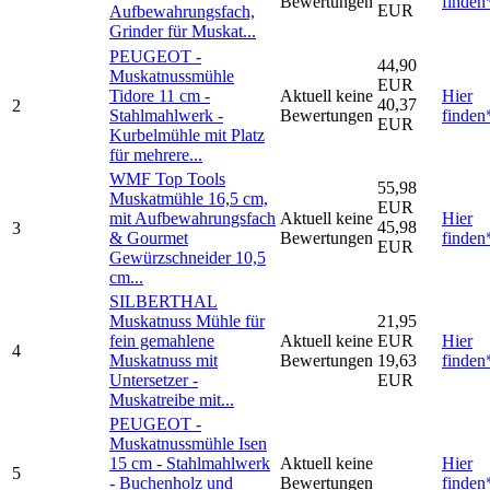
Bewertungen
finden
EUR
Aufbewahrungsfach,
Grinder für Muskat...
PEUGEOT -
44,90
Muskatnussmühle
EUR
Tidore 11 cm -
Aktuell keine
Hier
40,37
2
Stahlmahlwerk -
Bewertungen
finden
EUR
Kurbelmühle mit Platz
für mehrere...
WMF Top Tools
55,98
Muskatmühle 16,5 cm,
EUR
mit Aufbewahrungsfach
Aktuell keine
Hier
45,98
3
& Gourmet
Bewertungen
finden
EUR
Gewürzschneider 10,5
cm...
SILBERTHAL
Muskatnuss Mühle für
21,95
fein gemahlene
Aktuell keine
EUR
Hier
4
Muskatnuss mit
Bewertungen
19,63
finden
Untersetzer -
EUR
Muskatreibe mit...
PEUGEOT -
Muskatnussmühle Isen
15 cm - Stahlmahlwerk
Aktuell keine
Hier
5
- Buchenholz und
Bewertungen
finden