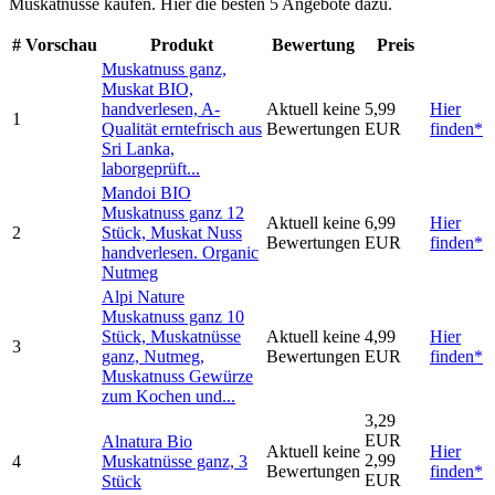
Muskatnüsse kaufen. Hier die besten 5 Angebote dazu.
#
Vorschau
Produkt
Bewertung
Preis
Muskatnuss ganz,
Muskat BIO,
handverlesen, A-
Aktuell keine
5,99
Hier
1
Qualität erntefrisch aus
Bewertungen
EUR
finden*
Sri Lanka,
laborgeprüft...
Mandoi BIO
Muskatnuss ganz 12
Aktuell keine
6,99
Hier
2
Stück, Muskat Nuss
Bewertungen
EUR
finden*
handverlesen. Organic
Nutmeg
Alpi Nature
Muskatnuss ganz 10
Stück, Muskatnüsse
Aktuell keine
4,99
Hier
3
ganz, Nutmeg,
Bewertungen
EUR
finden*
Muskatnuss Gewürze
zum Kochen und...
3,29
EUR
Alnatura Bio
Aktuell keine
Hier
2,99
4
Muskatnüsse ganz, 3
Bewertungen
finden*
EUR
Stück