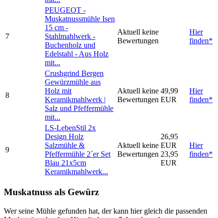
PEUGEOT -
Muskatnussmühle Isen
15 cm -
Aktuell keine
Hier
7
Stahlmahlwerk -
Bewertungen
finden*
Buchenholz und
Edelstahl - Aus Holz
mit...
Crushgrind Bergen
Gewürzmühle aus
Holz mit
Aktuell keine
49,99
Hier
8
Keramikmahlwerk |
Bewertungen
EUR
finden*
Salz und Pfeffermühle
mit...
LS-LebenStil 2x
Design Holz
26,95
Salzmühle &
Aktuell keine
EUR
Hier
9
Pfeffermühle 2´er Set
Bewertungen
23,95
finden*
Blau 21x5cm
EUR
Keramikmahlwerk...
Muskatnuss als Gewürz
Wer seine Mühle gefunden hat, der kann hier gleich die passenden