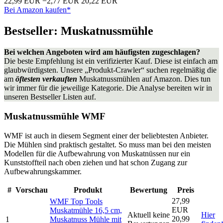
22,99 EUR
−2,77 EUR
20,22 EUR
Bei Amazon kaufen*
Bestseller: Muskatnussmühle
Bei welchen Angeboten wird am häufigsten zugeschlagen?
Die beste Empfehlung ist ein verifizierter Kauf. Diese ist einfach am
glaubwürdigsten. Unsere „Produkt-Crawler“ suchen regelmäßig die
am
öftesten verkauften
Muskatnussmühlen auf Amazon. Dies tun
wir immer für die jeweilige Kategorie. Die Analyse bereiten wir in
unseren Bestseller Listen auf.
Muskatnussmühle WMF
WMF ist auch in diesem Segment einer der beliebtesten Anbieter.
Die Mühlen sind praktisch gestaltet. So muss man bei den meisten
Modellen für die Aufbewahrung von Muskatnüssen nur ein
Kunststoffteil nach oben ziehen und hat schon Zugang zur
Aufbewahrungskammer.
#
Vorschau
Produkt
Bewertung
Preis
27,99
WMF Top Tools
EUR
Muskatmühle 16,5 cm,
Aktuell keine
Hier
20,99
1
Muskatnuss Mühle mit