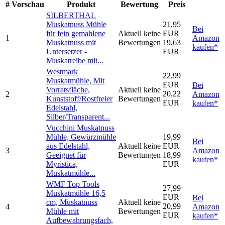
#
Vorschau
Produkt
Bewertung
Preis
SILBERTHAL
Muskatnuss Mühle
21,95
Bei
für fein gemahlene
Aktuell keine
EUR
1
Amazon
Muskatnuss mit
Bewertungen
19,63
kaufen*
Untersetzer -
EUR
Muskatreibe mit...
Westmark
22,99
Muskatmühle, Mit
EUR
Bei
Vorratsfläche,
Aktuell keine
20,22
2
Amazon
Kunststoff/Rostfreier
Bewertungen
EUR
kaufen*
Edelstahl,
Silber/Transparent...
Vucchini Muskatnuss
Mühle, Gewürzmühle
19,99
Bei
aus Edelstahl,
Aktuell keine
EUR
3
Amazon
Geeignet für
Bewertungen
18,99
kaufen*
Myristica,
EUR
Muskatmühle...
WMF Top Tools
27,99
Muskatmühle 16,5
EUR
Bei
cm, Muskatnuss
Aktuell keine
20,99
4
Amazon
Mühle mit
Bewertungen
EUR
kaufen*
Aufbewahrungsfach,