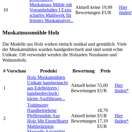
Muskatnuss Mühle mit
Aktuell keine
19,99
Hier
10
Vorratsbehälter I Extra
Bewertungen
EUR
finden
scharfes Mahlwerk für
feinstes Muskatpulver...
Muskatnussmühle Holz
Die Modelle aus Holz wirken einfach rustikal und gemütlich. Viele
der Muskatmühlen wurden handgedrechselt und sind somit echte
Unikate. Oft verwendet werden die Holzarten Nussbaum und
Walnussholz.
#
Vorschau
Produkt
Bewertung
Preis
Holz Muskatmühlen
Unikate handgemacht
Aktuell keine
55,00
Hier
1
aus Edelhölzern |
Bewertungen
EUR
finden*
handgedrechselt |
kleine Ausführung...
Toddmomy
Handbetriebene
18,79
Pfeffermühle Aus
Aktuell keine
EUR
Hier
2
Holz Mit Einstellbarer
Bewertungen
17,19
finden*
Mahlpräzision
EUR
Manuelle Salzmühle...