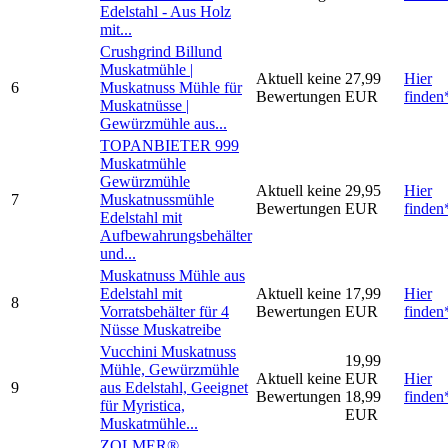
Edelstahl - Aus Holz
mit...
Crushgrind Billund
Muskatmühle |
Aktuell keine
27,99
Hier
6
Muskatnuss Mühle für
Bewertungen
EUR
finden
Muskatnüsse |
Gewürzmühle aus...
TOPANBIETER 999
Muskatmühle
Gewürzmühle
Aktuell keine
29,95
Hier
7
Muskatnussmühle
Bewertungen
EUR
finden
Edelstahl mit
Aufbewahrungsbehälter
und...
Muskatnuss Mühle aus
Edelstahl mit
Aktuell keine
17,99
Hier
8
Vorratsbehälter für 4
Bewertungen
EUR
finden
Nüsse Muskatreibe
Vucchini Muskatnuss
19,99
Mühle, Gewürzmühle
Aktuell keine
EUR
Hier
9
aus Edelstahl, Geeignet
Bewertungen
18,99
finden
für Myristica,
EUR
Muskatmühle...
ZOLMER®