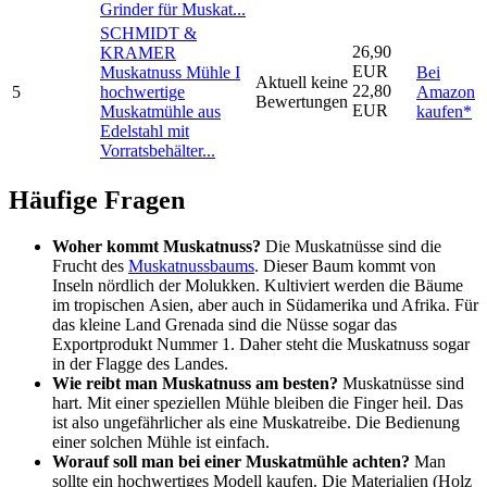
Grinder für Muskat...
SCHMIDT &
26,90
KRAMER
EUR
Muskatnuss Mühle I
Bei
Aktuell keine
22,80
5
hochwertige
Amazon
Bewertungen
EUR
Muskatmühle aus
kaufen*
Edelstahl mit
Vorratsbehälter...
Häufige Fragen
Woher kommt Muskatnuss?
Die Muskatnüsse sind die
Frucht des
Muskatnussbaums
. Dieser Baum kommt von
Inseln nördlich der Molukken. Kultiviert werden die Bäume
im tropischen Asien, aber auch in Südamerika und Afrika. Für
das kleine Land Grenada sind die Nüsse sogar das
Exportprodukt Nummer 1. Daher steht die Muskatnuss sogar
in der Flagge des Landes.
Wie reibt man Muskatnuss am besten?
Muskatnüsse sind
hart. Mit einer speziellen Mühle bleiben die Finger heil. Das
ist also ungefährlicher als eine Muskatreibe. Die Bedienung
einer solchen Mühle ist einfach.
Worauf soll man bei einer Muskatmühle achten?
Man
sollte ein hochwertiges Modell kaufen. Die Materialien (Holz