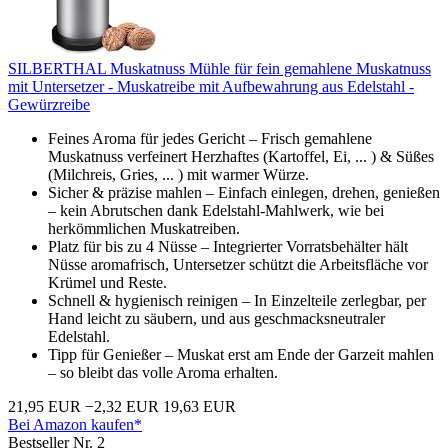
SILBERTHAL Muskatnuss Mühle für fein gemahlene Muskatnuss
mit Untersetzer - Muskatreibe mit Aufbewahrung aus Edelstahl -
Gewürzreibe
Feines Aroma für jedes Gericht – Frisch gemahlene
Muskatnuss verfeinert Herzhaftes (Kartoffel, Ei, ... ) & Süßes
(Milchreis, Gries, ... ) mit warmer Würze.
Sicher & präzise mahlen – Einfach einlegen, drehen, genießen
– kein Abrutschen dank Edelstahl-Mahlwerk, wie bei
herkömmlichen Muskatreiben.
Platz für bis zu 4 Nüsse – Integrierter Vorratsbehälter hält
Nüsse aromafrisch, Untersetzer schützt die Arbeitsfläche vor
Krümel und Reste.
Schnell & hygienisch reinigen – In Einzelteile zerlegbar, per
Hand leicht zu säubern, und aus geschmacksneutraler
Edelstahl.
Tipp für Genießer – Muskat erst am Ende der Garzeit mahlen
– so bleibt das volle Aroma erhalten.
21,95 EUR
−2,32 EUR
19,63 EUR
Bei Amazon kaufen*
Bestseller Nr. 2