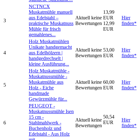
NCTNCX
Muskatmühle manuell
13,99
aus Edelstahl –
Aktuell keine
EUR
Hier
3
praktische Muskatnuss
Bewertungen
12,99
finden*
Mühle für frisch
EUR
gemahlenes...
Holz Muskatmühlen
Unikate handgemacht
Aktuell keine
53,00
Hier
4
aus Edelhölzern |
Bewertungen
EUR
finden*
handgedrechselt |
kleine Ausführung...
Holz Muskatmühle -
Muskatnussmühle -
Muskatmühle aus
Aktuell keine
60,00
Hier
5
Holz - Eiche
Bewertungen
EUR
finden*
handmade
Gewürzmühle für...
PEUGEOT -
Muskatnussmühle Isen
50,54
15 cm -
Aktuell keine
Hier
EUR
6
Stahlmahlwerk -
Bewertungen
finden*
Buchenholz und
Edelstahl - Aus Holz
mit...