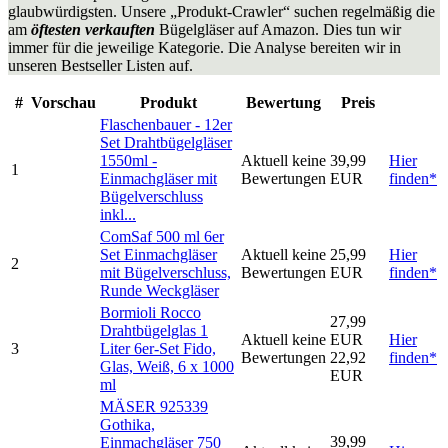
glaubwürdigsten. Unsere „Produkt-Crawler“ suchen regelmäßig die
am
öftesten verkauften
Bügelgläser auf Amazon. Dies tun wir
immer für die jeweilige Kategorie. Die Analyse bereiten wir in
unseren Bestseller Listen auf.
#
Vorschau
Produkt
Bewertung
Preis
Flaschenbauer - 12er
Set Drahtbügelgläser
1550ml -
Aktuell keine
39,99
Hier
1
Einmachgläser mit
Bewertungen
EUR
finden*
Bügelverschluss
inkl...
ComSaf 500 ml 6er
Set Einmachgläser
Aktuell keine
25,99
Hier
2
mit Bügelverschluss,
Bewertungen
EUR
finden*
Runde Weckgläser
Bormioli Rocco
27,99
Drahtbügelglas 1
Aktuell keine
EUR
Hier
3
Liter 6er-Set Fido,
Bewertungen
22,92
finden*
Glas, Weiß, 6 x 1000
EUR
ml
MÄSER 925339
Gothika,
39,99
Einmachgläser 750