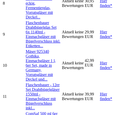
Aktuell keine
30,95
Hier
8
eckig,
Bewertungen
EUR
finden*
Fermentierglas,
Vorratsgläser mit
Deckel...
Flaschenbauer
Drahtbügelglas Set
6x 1140ml -
Aktuell keine
29,99
Hier
9
Einmachgläser mit
Bewertungen
EUR
finden*
Bügelverschluss inkl.
Etiketten...
Mäser 925340
Gothika,
42,99
Einmachgläser 1 l,
Aktuell keine
Hier
EUR
10
6er Set, made in
Bewertungen
finden*
Germany,
Vorratsgläser mit
Deckel und...
Flaschenbauer - 12er
Set Drahtbügelgläser
1550ml -
Aktuell keine
39,99
Hier
11
Einmachgläser mit
Bewertungen
EUR
finden*
Bügelverschluss
inkl...
ComSaf 500 ml 6er