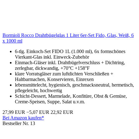
Bormioli Rocco Drahtbügelglas 1 Liter 6er-Set Fido, Glas, Weiß, 6
x 1000 ml
6-tlg. Einkoch-Set FIDO 1L (1.000 ml), 6x formschönes
Vierkant-Glas inkl. Einweck-Zubehör
Einmach-Gläser inkl. Drahtbügelverschluss + Dichtring,
zerlegbar, dickwandig, +70°C +158°F
klare Vorratsgläser zum luftdichten Verschließen +
Haltbarmachen, Konservieren, Einrexen
lebensmittelecht, hygienisch, geschmacksneutral, hermetisch,
pflegeleicht, hochwertig
Schicht-Dessert, Marmelade, Konfitüre, Obst & Gemüse,
Creme-Speisen, Suppe, Salat u.v.m.
27,99 EUR
−5,07 EUR
22,92 EUR
Bei Amazon kaufen*
Bestseller Nr. 13