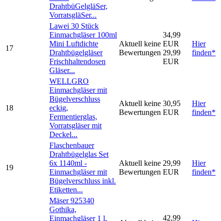
DrahtbüGelgläSer,
VorratsgläSer...
Lawei 30 Stück
Einmachgläser 100ml
34,99
Mini Luftdichte
Aktuell keine
EUR
Hier
17
Drahtbügelgläser
Bewertungen
29,99
finden*
Frischhaltendosen
EUR
Gläser...
WELLGRO
Einmachgläser mit
Bügelverschluss
Aktuell keine
30,95
Hier
18
eckig,
Bewertungen
EUR
finden*
Fermentierglas,
Vorratsgläser mit
Deckel...
Flaschenbauer
Drahtbügelglas Set
6x 1140ml -
Aktuell keine
29,99
Hier
19
Einmachgläser mit
Bewertungen
EUR
finden*
Bügelverschluss inkl.
Etiketten...
Mäser 925340
Gothika,
42,99
Einmachgläser 1 l,