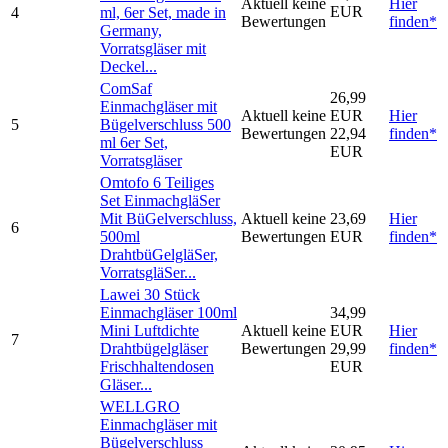
Aktuell keine
Hier
EUR
4
ml, 6er Set, made in
Bewertungen
finden*
Germany,
Vorratsgläser mit
Deckel...
ComSaf
26,99
Einmachgläser mit
Aktuell keine
EUR
Hier
5
Bügelverschluss 500
Bewertungen
22,94
finden*
ml 6er Set,
EUR
Vorratsgläser
Omtofo 6 Teiliges
Set EinmachgläSer
Mit BüGelverschluss,
Aktuell keine
23,69
Hier
6
500ml
Bewertungen
EUR
finden*
DrahtbüGelgläSer,
VorratsgläSer...
Lawei 30 Stück
Einmachgläser 100ml
34,99
Mini Luftdichte
Aktuell keine
EUR
Hier
7
Drahtbügelgläser
Bewertungen
29,99
finden*
Frischhaltendosen
EUR
Gläser...
WELLGRO
Einmachgläser mit
Bügelverschluss