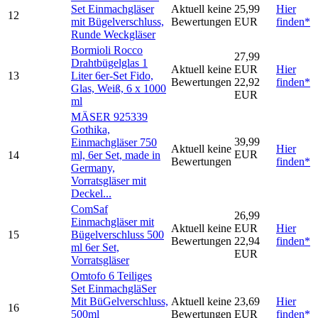
Set Einmachgläser
Aktuell keine
25,99
Hier
12
mit Bügelverschluss,
Bewertungen
EUR
finden*
Runde Weckgläser
Bormioli Rocco
27,99
Drahtbügelglas 1
Aktuell keine
EUR
Hier
13
Liter 6er-Set Fido,
Bewertungen
22,92
finden*
Glas, Weiß, 6 x 1000
EUR
ml
MÄSER 925339
Gothika,
39,99
Einmachgläser 750
Aktuell keine
Hier
EUR
14
ml, 6er Set, made in
Bewertungen
finden*
Germany,
Vorratsgläser mit
Deckel...
ComSaf
26,99
Einmachgläser mit
Aktuell keine
EUR
Hier
15
Bügelverschluss 500
Bewertungen
22,94
finden*
ml 6er Set,
EUR
Vorratsgläser
Omtofo 6 Teiliges
Set EinmachgläSer
Mit BüGelverschluss,
Aktuell keine
23,69
Hier
16
500ml
Bewertungen
EUR
finden*