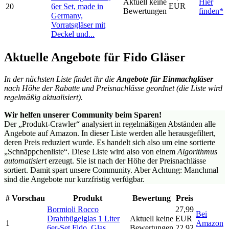
Aktuell keine
Hier
EUR
20
6er Set, made in
Bewertungen
finden*
Germany,
Vorratsgläser mit
Deckel und...
Aktuelle Angebote für Fido Gläser
In der nächsten Liste findet ihr die
Angebote für Einmachgläser
nach Höhe der Rabatte und Preisnachlässe geordnet (die Liste wird
regelmäßig aktualisiert).
Wir helfen unserer Community beim Sparen!
Der „Produkt-Crawler“ analysiert in regelmäßigen Abständen alle
Angebote auf Amazon. In dieser Liste werden alle herausgefiltert,
deren Preis reduziert wurde. Es handelt sich also um eine sortierte
„Schnäppchenliste“. Diese Liste wird also von einem
Algorithmus
automatisiert
erzeugt. Sie ist nach der Höhe der Preisnachlässe
sortiert. Damit spart unsere Community. Aber Achtung: Manchmal
sind die Angebote nur kurzfristig verfügbar.
#
Vorschau
Produkt
Bewertung
Preis
Bormioli Rocco
27,99
Bei
Drahtbügelglas 1 Liter
Aktuell keine
EUR
1
Amazon
6er-Set Fido, Glas,
Bewertungen
22,92