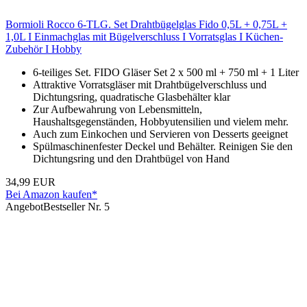
Bormioli Rocco 6-TLG. Set Drahtbügelglas Fido 0,5L + 0,75L +
1,0L I Einmachglas mit Bügelverschluss I Vorratsglas I Küchen-
Zubehör I Hobby
6-teiliges Set. FIDO Gläser Set 2 x 500 ml + 750 ml + 1 Liter
Attraktive Vorratsgläser mit Drahtbügelverschluss und
Dichtungsring, quadratische Glasbehälter klar
Zur Aufbewahrung von Lebensmitteln,
Haushaltsgegenständen, Hobbyutensilien und vielem mehr.
Auch zum Einkochen und Servieren von Desserts geeignet
Spülmaschinenfester Deckel und Behälter. Reinigen Sie den
Dichtungsring und den Drahtbügel von Hand
34,99 EUR
Bei Amazon kaufen*
Angebot
Bestseller Nr. 5