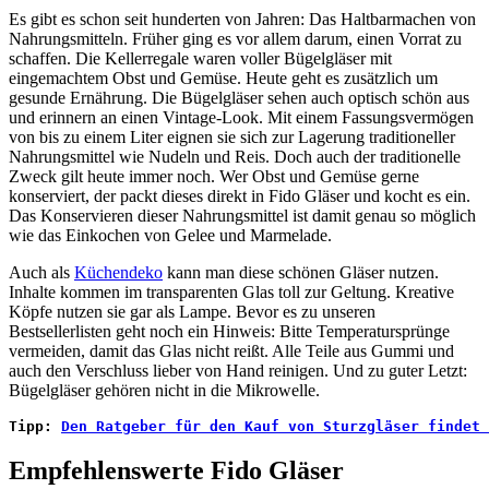
Es gibt es schon seit hunderten von Jahren: Das Haltbarmachen von
Nahrungsmitteln. Früher ging es vor allem darum, einen Vorrat zu
schaffen. Die Kellerregale waren voller Bügelgläser mit
eingemachtem Obst und Gemüse. Heute geht es zusätzlich um
gesunde Ernährung. Die Bügelgläser sehen auch optisch schön aus
und erinnern an einen Vintage-Look. Mit einem Fassungsvermögen
von bis zu einem Liter eignen sie sich zur Lagerung traditioneller
Nahrungsmittel wie Nudeln und Reis. Doch auch der traditionelle
Zweck gilt heute immer noch. Wer Obst und Gemüse gerne
konserviert, der packt dieses direkt in Fido Gläser und kocht es ein.
Das Konservieren dieser Nahrungsmittel ist damit genau so möglich
wie das Einkochen von Gelee und Marmelade.
Auch als
Küchendeko
kann man diese schönen Gläser nutzen.
Inhalte kommen im transparenten Glas toll zur Geltung. Kreative
Köpfe nutzen sie gar als Lampe. Bevor es zu unseren
Bestsellerlisten geht noch ein Hinweis: Bitte Temperatursprünge
vermeiden, damit das Glas nicht reißt. Alle Teile aus Gummi und
auch den Verschluss lieber von Hand reinigen. Und zu guter Letzt:
Bügelgläser gehören nicht in die Mikrowelle.
Tipp: 
Den Ratgeber für den Kauf von Sturzgläser findet 
Empfehlenswerte Fido Gläser