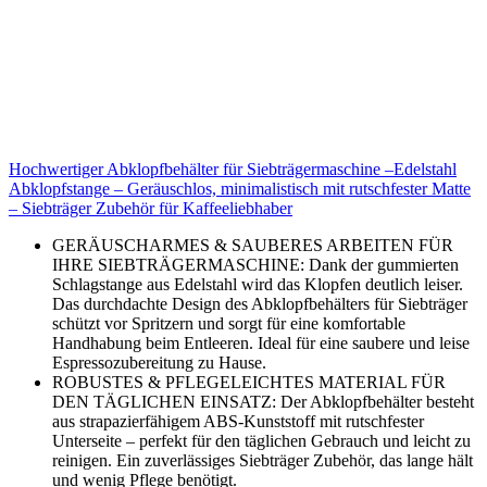
Hochwertiger Abklopfbehälter für Siebträgermaschine –Edelstahl
Abklopfstange – Geräuschlos, minimalistisch mit rutschfester Matte
– Siebträger Zubehör für Kaffeeliebhaber
GERÄUSCHARMES & SAUBERES ARBEITEN FÜR
IHRE SIEBTRÄGERMASCHINE: Dank der gummierten
Schlagstange aus Edelstahl wird das Klopfen deutlich leiser.
Das durchdachte Design des Abklopfbehälters für Siebträger
schützt vor Spritzern und sorgt für eine komfortable
Handhabung beim Entleeren. Ideal für eine saubere und leise
Espressozubereitung zu Hause.
ROBUSTES & PFLEGELEICHTES MATERIAL FÜR
DEN TÄGLICHEN EINSATZ: Der Abklopfbehälter besteht
aus strapazierfähigem ABS-Kunststoff mit rutschfester
Unterseite – perfekt für den täglichen Gebrauch und leicht zu
reinigen. Ein zuverlässiges Siebträger Zubehör, das lange hält
und wenig Pflege benötigt.