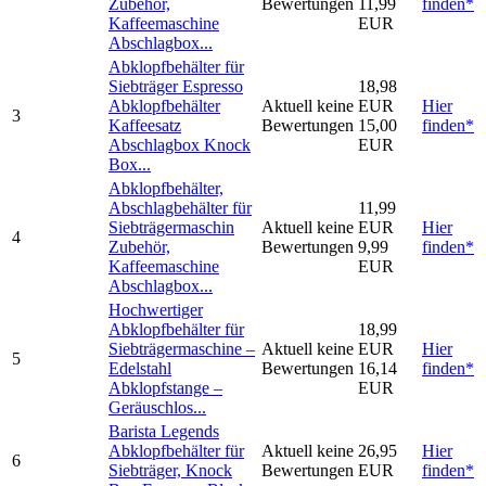
Zubehör,
Bewertungen
11,99
finden*
Kaffeemaschine
EUR
Abschlagbox...
Abklopfbehälter für
Siebträger Espresso
18,98
Abklopfbehälter
Aktuell keine
EUR
Hier
3
Kaffeesatz
Bewertungen
15,00
finden*
Abschlagbox Knock
EUR
Box...
Abklopfbehälter,
Abschlagbehälter für
11,99
Siebträgermaschin
Aktuell keine
EUR
Hier
4
Zubehör,
Bewertungen
9,99
finden*
Kaffeemaschine
EUR
Abschlagbox...
Hochwertiger
Abklopfbehälter für
18,99
Siebträgermaschine –
Aktuell keine
EUR
Hier
5
Edelstahl
Bewertungen
16,14
finden*
Abklopfstange –
EUR
Geräuschlos...
Barista Legends
Abklopfbehälter für
Aktuell keine
26,95
Hier
6
Siebträger, Knock
Bewertungen
EUR
finden*