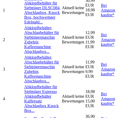
30,99
Abklopfbehälter für
EUR
Bei
Siebträger DLSC084,
Aktuell keine
18,98
1
Amazon
Abschlagbox, Knock
Bewertungen
EUR
kaufen*
Box, hochwertiger
Edelstahl...
Abklopfbehälter,
Abschlagbehälter für
12,99
Bei
Siebträgermaschin
Aktuell keine
EUR
2
Amazon
Zubehör,
Bewertungen
11,99
kaufen*
Kaffeemaschine
EUR
Abschlagbox...
Abklopfbehälter,
Abschlagbehälter für
11,99
Bei
Siebträgermaschin
Aktuell keine
EUR
3
Amazon
Zubehör,
Bewertungen
9,99
kaufen*
Kaffeemaschine
EUR
Abschlagbox...
Abklopfbehälter für
Siebträger Espresso
18,98
Bei
Abklopfbehälter
Aktuell keine
EUR
4
Amazon
Kaffeesatz
Bewertungen
15,00
kaufen*
Abschlagbox Knock
EUR
Box...
36,90