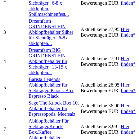
2
Siebträger | 6-8 x
Bewertungen
EUR
finden*
abklopfen |
Spülmaschinenfest...
Dreamfarm
GRINDENSTEIN
Aktuell keine
27,95
Hier
3
Abklopfbehälter Silber
Bewertungen
EUR
finden*
für Siebträger | 6-8x
abklopfen...
Dreamfarm BIG
GRINDENSTEIN
Aktuell keine
27,91
Hier
4
Abklopfbehälter für
Bewertungen
EUR
finden*
Siebträger | 13-15 x
abklopfen...
Barista Legends
Abklopfbehälter für
Aktuell keine
26,95
Hier
5
Siebträger, Knock Box
Bewertungen
EUR
finden*
Espresso Black
Sage The Knock Box 10,
Aktuell keine
36,90
Hier
6
Abklopfbehälter für
Bewertungen
EUR
finden*
Espressopods, Meersalz
Abklopfbehälter Für
Siebträger,Knock
Aktuell keine
8,99
Hier
7
Box,Kaffee
Bewertungen
EUR
finden*
Abklopfbehälter