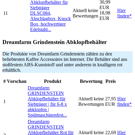
30,99
Abklopfbehälter für
EUR
Siebträger
Aktuell keine
Hier
18,98
11
DLSC084,
Bewertungen
finden*
EUR
Abschlagbox, Knock
Box, hochwertiger
Edelstahl...
Dreamfarm Grindenstein Abklopfbehälter
Die Produkte von Dreamfarm Grindenstein zählen zu den
beliebtesten Kaffee Accessoires im Internet. Die Behälter sind aus
stoßfestem ABS-Kunststoff und unter anderem in knalligem rot
erhältlich.
#
Vorschau
Produkt
Bewertung
Preis
Dreamfarm
GRINDENSTEIN
Abklopfbehälter für
Aktuell keine
27,95
Hier
1
Siebträger | für 6-8 x
Bewertungen
EUR
finden*
abklopfen |
Spülmaschinenfest...
Dreamfarm
GRINDENSTEIN
Abklopfbehälter Rot für
Aktuell keine
22,69
Hier