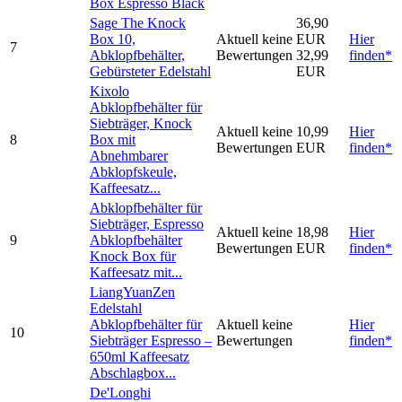
Box Espresso Black
Sage The Knock
36,90
Box 10,
Aktuell keine
EUR
Hier
7
Abklopfbehälter,
Bewertungen
32,99
finden*
Gebürsteter Edelstahl
EUR
Kixolo
Abklopfbehälter für
Siebträger, Knock
Aktuell keine
10,99
Hier
8
Box mit
Bewertungen
EUR
finden*
Abnehmbarer
Abklopfskeule,
Kaffeesatz...
Abklopfbehälter für
Siebträger, Espresso
Aktuell keine
18,98
Hier
9
Abklopfbehälter
Bewertungen
EUR
finden*
Knock Box für
Kaffeesatz mit...
LiangYuanZen
Edelstahl
Abklopfbehälter für
Aktuell keine
Hier
10
Siebträger Espresso –
Bewertungen
finden*
650ml Kaffeesatz
Abschlagbox...
De'Longhi