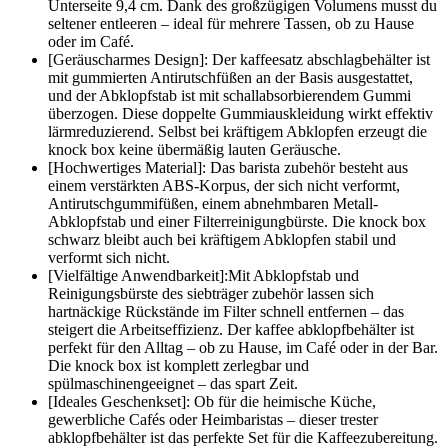
Unterseite 9,4 cm. Dank des großzügigen Volumens musst du
seltener entleeren – ideal für mehrere Tassen, ob zu Hause
oder im Café.
[Geräuscharmes Design]​: Der kaffeesatz abschlagbehälter​ ist
mit gummierten Antirutschfüßen an der Basis ausgestattet,
und der Abklopfstab ist mit schallabsorbierendem Gummi
überzogen. Diese doppelte Gummiauskleidung wirkt effektiv
lärmreduzierend. Selbst bei kräftigem Abklopfen erzeugt die
knock box​ keine übermäßig lauten Geräusche.
[Hochwertiges Material]​: Das barista zubehör​ besteht aus
einem verstärkten ABS-Korpus, der sich nicht verformt,
Antirutschgummifüßen, einem abnehmbaren Metall-
Abklopfstab und einer Filterreinigungbürste. Die knock box
schwarz​ bleibt auch bei kräftigem Abklopfen stabil und
verformt sich nicht.
[Vielfältige Anwendbarkeit]​:Mit Abklopfstab und
Reinigungsbürste des siebträger zubehör​ lassen sich
hartnäckige Rückstände im Filter schnell entfernen – das
steigert die Arbeitseffizienz. Der kaffee abklopfbehälter​ ist
perfekt für den Alltag – ob zu Hause, im Café oder in der Bar.
Die knock box​ ist komplett zerlegbar und
spülmaschinengeeignet – das spart Zeit.
[Ideales Geschenkset]​: Ob für die heimische Küche,
gewerbliche Cafés oder Heimbaristas – dieser trester
abklopfbehälter​ ist das perfekte Set für die Kaffeezubereitung.