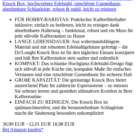
Knock Box, hochwertiger Edelstahl, rutschfeste Gummibasis,
abnehmbare Schlagleiste, robust & stabil, leicht zu reinigen
FÜR HOBBY-BARISTAS: Praktischer Kaffeefilterhalter
inklusive; einfach zu bedienen, leicht zu reinigen dank
abnehmbarer Halterung – funktional, robust und ein Muss für
jede stilvolle Kaffeestation zu Hause
LANGE LEBENSDAUER: Aus widerstandsfähigem
Material und mit robustem Edelstahlgehäuse gefertigt – die
De'Longhi Knock Box ist für den täglichen Einsatz konzipiert
und hält Ihre Kaffeestation stets sauber und ordentlich
KOMPAKT: Das schlanke Hochglanz-Edelstahl-Design fügt
sich stilvoll in jede Küche ein; kompakte Maße für einfaches
Verstauen und eine rutschfeste Gummibasis für sicheren Halt
GROßE KAPAZITÄT: Die geräumige Knock Box bietet
ausreichend Platz für zahlreiche Espressoreste – so müssen
Sie seltener leeren und genießen ultimativen Komfort in Ihrer
Kaffeeroutine
EINFACH ZU REINIGEN: Die Knock Box ist
spülmaschinenfest, und die herausnehmbare Schlagleiste
macht die Säuberung besonders unkompliziert
30,99 EUR
−12,01 EUR
18,98 EUR
Bei Amazon kaufen*