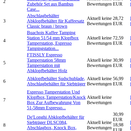
2
Zubehör Set aus Bambus
Bewertungen
EUR
Case...
Abschlagbehälter
Aktuell keine
28,72
3
Abklopfbehälter für Kaffeesatz
Bewertungen
EUR
Classic braun / brown
Buachois Kaffee Tamping
Station 51/54 mm Klopfbox
Aktuell keine
72,59
4
Tamperstation, Espresso
Bewertungen
EUR
Tampingstation...
FTISSLY Espresso
Tamperstation 58mm
Aktuell keine
30,99
5
Tamperstation mit
Bewertungen
EUR
Abklopfbehälter Holz
Abklopfbehälter Sudschublade,
Aktuell keine
56,99
6
Abschlagbehälter für Siebträger
Bewertungen
EUR
Espresso Tamperstation Und
Klopfbox,Tamperstation/Knock
Aktuell keine
7
Box Zur Aufbewahrung Von
Bewertungen
51-58mm Espresso...
30,99
De'Longhi Abklopfbehälter für
EUR
Siebträger DLSC084,
Aktuell keine
18,98
8
Abschlagbox, Knock Box,
Bewertungen
EUR