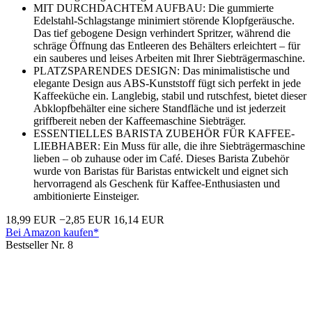
MIT DURCHDACHTEM AUFBAU: Die gummierte
Edelstahl-Schlagstange minimiert störende Klopfgeräusche.
Das tief gebogene Design verhindert Spritzer, während die
schräge Öffnung das Entleeren des Behälters erleichtert – für
ein sauberes und leises Arbeiten mit Ihrer Siebträgermaschine.
PLATZSPARENDES DESIGN: Das minimalistische und
elegante Design aus ABS-Kunststoff fügt sich perfekt in jede
Kaffeeküche ein. Langlebig, stabil und rutschfest, bietet dieser
Abklopfbehälter eine sichere Standfläche und ist jederzeit
griffbereit neben der Kaffeemaschine Siebträger.
ESSENTIELLES BARISTA ZUBEHÖR FÜR KAFFEE-
LIEBHABER: Ein Muss für alle, die ihre Siebträgermaschine
lieben – ob zuhause oder im Café. Dieses Barista Zubehör
wurde von Baristas für Baristas entwickelt und eignet sich
hervorragend als Geschenk für Kaffee-Enthusiasten und
ambitionierte Einsteiger.
18,99 EUR
−2,85 EUR
16,14 EUR
Bei Amazon kaufen*
Bestseller Nr. 8