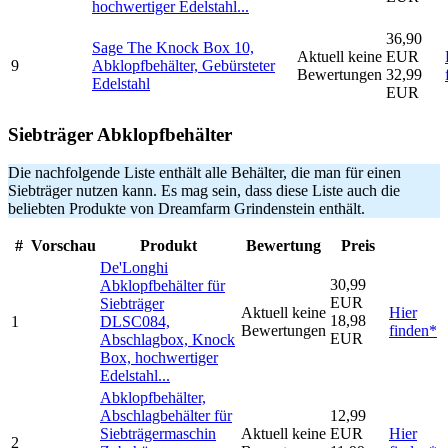
hochwertiger Edelstahl...
36,90
Sage The Knock Box 10,
Aktuell keine
EUR
9
Abklopfbehälter, Gebürsteter
Bewertungen
32,99
Edelstahl
EUR
Siebträger Abklopfbehälter
Die nachfolgende Liste enthält alle Behälter, die man für einen
Siebträger nutzen kann. Es mag sein, dass diese Liste auch die
beliebten Produkte von Dreamfarm Grindenstein enthält.
#
Vorschau
Produkt
Bewertung
Preis
De'Longhi
30,99
Abklopfbehälter für
EUR
Siebträger
Aktuell keine
Hier
18,98
1
DLSC084,
Bewertungen
finden*
EUR
Abschlagbox, Knock
Box, hochwertiger
Edelstahl...
Abklopfbehälter,
Abschlagbehälter für
12,99
Siebträgermaschin
Aktuell keine
EUR
Hier
2