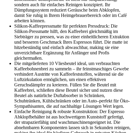
sondern auch für einfaches Reinigen konzipiert. Ihr
Dämpfungssystem reduziert Geräusche beim Abklopfen,
damit Sie ruhig in Ihrem Heimgebrauerbereich oder im Café
arbeiten können.
Silikon-Kaffeepressmatte für perfekten Pressdruck: Die
Silikon-Pressmatte hilft, den Kaffeebrei gleichmäßig im
Siebträger zu pressen, was zu einer einheitlicheren Extraktion
und besseren Geschmack Ihres Espressos führt. Die matte ist
hitzebeständig und einfach abwaschbar, making sie eine
unverzichtbare Ergänzung für Anfänger und Profis
gleichermaßen.
Die mitgelieferten 10 Vliesbeutel ideal, um verbrauchten
Kaffeebohnenbrei zu sammeln – ihr feinstmaschiges Gewebe
verhindert Austritte von Kaffeefeststoffen, während sie die
Luftzirkulation ermöglichen, um einen effektiven
Geruchsdämpfer zu kreieren. Füllen Sie die Beutel mit
Kaffeebrei, schließen diese Beutel sicher und nutzen diese
Beutel als natürliche Duftabsorber in Schränken,
Schuhtränken, Kühlschränken oder im Auto–perfekt für Öko-
Sympathisanten, die auf nachhaltige Lösungen Wert legen.
Einfache Reinigung & robuste Konstruktion: Der Espresso
Abklopfbehälter ist aus hochwertigem Kunststoff gefertigt,
der strapazierfähig und waschmaschinengeeignet ist. Die
abnehmbaren Komponenten lassen sich in Sekunden reinigen,
making ihn ideal für häufigen Gebrauch in privaten Küchen