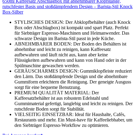
650ml Kaffeesatz Abschlagbox mit abnehmbarer Klopfstange,
rutschfester Basis und stoßdämpfendem Design – Barista-Stil Knock
Box-Silber
STYLISCHES DESIGN: Der Abklopfbehälter (auch Knock
Box oder Abschlagbox) ist kompakt und spart Platz. Perfekt
für Siebträger Espresso-Maschinen und Heimanwender. Das
schwarze Design im Barista-Stil passt in jede Küche.
ABNEHMBARER BODEN: Der Boden des Behälters ist
abnehmbar und leicht zu reinigen, kann Kaffeesatz
aufbewahren und läuft nicht aus, kann aber keine
Flüssigkeiten aufbewahren und kann von Hand oder in der
Spülmaschine gewaschen werden.
GERÄUSCHARMES DESIGN: Gummiklopfleiste reduziert
den Lärm. Das stoßdämpfende Design und die abnehmbare
Gummiform erleichtern die Reinigung. Der geneigte Ausguss
sorgt für eine bequeme Benutzung.
PREMIUM QUALITÄT MATERIAL: Der
Kaffeesatzbehälter ist aus robustem Edelstahl und
Gummimaterial gefertigt, langlebig und leicht zu reinigen. Der
rutschfeste Boden sorgt für Stabilität.
VIELSEITIG EINSETZBAR: Ideal für Haushalte, Cafés,
Restaurants und mehr. Ein Must-have für Kaffeeliebhaber, um
den Siebträger Espresso-Workflow zu optimieren.