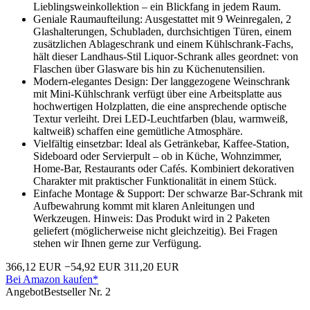
Lieblingsweinkollektion – ein Blickfang in jedem Raum.
Geniale Raumaufteilung: Ausgestattet mit 9 Weinregalen, 2
Glashalterungen, Schubladen, durchsichtigen Türen, einem
zusätzlichen Ablageschrank und einem Kühlschrank-Fachs,
hält dieser Landhaus-Stil Liquor-Schrank alles geordnet: von
Flaschen über Glasware bis hin zu Küchenutensilien.
Modern-elegantes Design: Der langgezogene Weinschrank
mit Mini-Kühlschrank verfügt über eine Arbeitsplatte aus
hochwertigen Holzplatten, die eine ansprechende optische
Textur verleiht. Drei LED-Leuchtfarben (blau, warmweiß,
kaltweiß) schaffen eine gemütliche Atmosphäre.
Vielfältig einsetzbar: Ideal als Getränkebar, Kaffee-Station,
Sideboard oder Servierpult – ob in Küche, Wohnzimmer,
Home-Bar, Restaurants oder Cafés. Kombiniert dekorativen
Charakter mit praktischer Funktionalität in einem Stück.
Einfache Montage & Support: Der schwarze Bar-Schrank mit
Aufbewahrung kommt mit klaren Anleitungen und
Werkzeugen. Hinweis: Das Produkt wird in 2 Paketen
geliefert (möglicherweise nicht gleichzeitig). Bei Fragen
stehen wir Ihnen gerne zur Verfügung.
366,12 EUR
−54,92 EUR
311,20 EUR
Bei Amazon kaufen*
Angebot
Bestseller Nr. 2