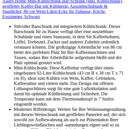
Aauro Home Mini-Kühlschrank-Bar-Schrank (inkl. Kühlschrank),
geriffelter Kaffee-Bar mit Kühlgerät, Ausziehschublade &
Staufächer, 80 cm Wein-Likör-Ecke für Zuhause, Küche,
Esszimmer, Schwarz
Stilvoller Barschrank mit integriertem Kühlschrank: Dieser
Barschrank für zu Hause verfügt über eine ausziehbare
Schublade und einen Stauraum, in dem Sie Kaffeebohnen,
Löffel, Teebeutel, Zucker und anderes Zubehör ordentlich
verstauen können. Die großzügige Arbeitsfläche von 80 cm
bietet den perfekten Platz für Ihre Kaffeemaschinen und
Tassen, sodass Ihre Arbeitsfläche aufgeräumt bleibt und der
Platz optimal genutzt wird.
Mini-Kühlschrank: Diese Kaffeebar verfügt über einen
eingebauten 92-Liter-Kühlschrank (43 cm B x 38 cm T x 71
cm H), ideal zum Kühlen von Wein, Kaffee, Getränken,
Kaffeesahne und vielem mehr. Das Design mit offenen
Lüftungsschlitzen sorgt für eine gute Luftzirkulation und
damit für optimale Kühlleistung und Sicherheit. Die
Temperatur kann mit dem Thermostatknopf in 7 Stufen
eingestellt werden.
Modernes Riffeldesign: Werten Sie Ihre Wohnraumgestaltung
mit diesem Weinschrank mit geriffelten Paneelen auf, der sich
sowohl zur Aufbewahrung als auch zur Präsentation Ihrer
Lieblingsweinflaschen und -sammlungen eignet und so zu