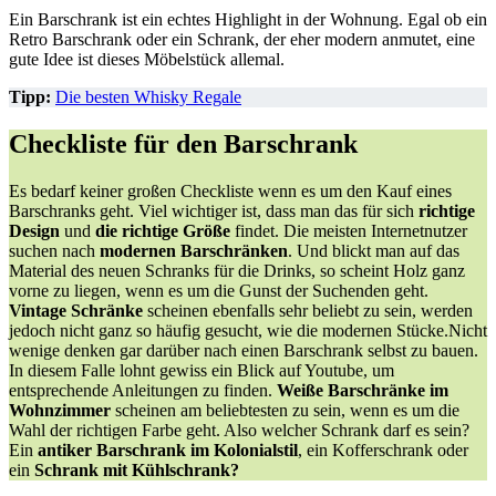
Ein Barschrank ist ein echtes Highlight in der Wohnung. Egal ob ein
Retro Barschrank oder ein Schrank, der eher modern anmutet, eine
gute Idee ist dieses Möbelstück allemal.
Tipp:
Die besten Whisky Regale
Checkliste für den Barschrank
Es bedarf keiner großen Checkliste wenn es um den Kauf eines
Barschranks geht. Viel wichtiger ist, dass man das für sich
richtige
Design
und
die richtige Größe
findet. Die meisten Internetnutzer
suchen nach
modernen Barschränken
. Und blickt man auf das
Material des neuen Schranks für die Drinks, so scheint Holz ganz
vorne zu liegen, wenn es um die Gunst der Suchenden geht.
Vintage Schränke
scheinen ebenfalls sehr beliebt zu sein, werden
jedoch nicht ganz so häufig gesucht, wie die modernen Stücke.Nicht
wenige denken gar darüber nach einen Barschrank selbst zu bauen.
In diesem Falle lohnt gewiss ein Blick auf Youtube, um
entsprechende Anleitungen zu finden.
Weiße Barschränke im
Wohnzimmer
scheinen am beliebtesten zu sein, wenn es um die
Wahl der richtigen Farbe geht. Also welcher Schrank darf es sein?
Ein
antiker Barschrank im Kolonialstil
, ein Kofferschrank oder
ein
Schrank mit Kühlschrank?