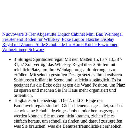
Nuovoware 3-Tier Abgestufte Liquor Cabinet Mini Bar, Weinregal
Freistehend Boden für Whiskey, Ecke Liquor Flasche Display
Regal mit Zäunen Slide Schublade für Home Küche Esszimmer
Wohnzimmer, Schwarz
3-Stufiges Spirituosenregal: Mit den Maßen 15,15 × 13,38 ×
31,57 Zoll verfügt das Whiskey-Regal über 3 Stufen mit
reichlich Platz, um Ihre Weinlagerungsanforderungen zu
erfüllen. Mit seinem gestuften Design setzt es Ihre kostbaren
Spirituosen brillant in Szene und ist leicht zugänglich. Es ist
geeignet für die Ecke oder gegen die Wand Position, um Platz
zu sparen und machen Sie Ihr Haus mehr organisiert und
ordentlich.
Tragbares Schiebedesign: Die 2. und 3. Etage des
Bodenweinregals sind mit Gleitschienen ausgestattet, so dass
sie wie eine Schublade eingeschoben oder herausgezogen
werden können. Sie müssen nicht kramen, ziehen Sie es
einfach heraus, um schnell zu finden und darauf zuzugreifen,
was Sie brauchen, was die Benutzerfreundlichkeit erheblich