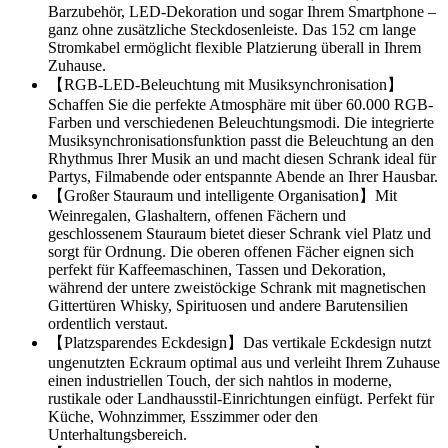
Barzubehör, LED-Dekoration und sogar Ihrem Smartphone –
ganz ohne zusätzliche Steckdosenleiste. Das 152 cm lange
Stromkabel ermöglicht flexible Platzierung überall in Ihrem
Zuhause.
【RGB-LED-Beleuchtung mit Musiksynchronisation】
Schaffen Sie die perfekte Atmosphäre mit über 60.000 RGB-
Farben und verschiedenen Beleuchtungsmodi. Die integrierte
Musiksynchronisationsfunktion passt die Beleuchtung an den
Rhythmus Ihrer Musik an und macht diesen Schrank ideal für
Partys, Filmabende oder entspannte Abende an Ihrer Hausbar.
【Großer Stauraum und intelligente Organisation】Mit
Weinregalen, Glashaltern, offenen Fächern und
geschlossenem Stauraum bietet dieser Schrank viel Platz und
sorgt für Ordnung. Die oberen offenen Fächer eignen sich
perfekt für Kaffeemaschinen, Tassen und Dekoration,
während der untere zweistöckige Schrank mit magnetischen
Gittertüren Whisky, Spirituosen und andere Barutensilien
ordentlich verstaut.
【Platzsparendes Eckdesign】Das vertikale Eckdesign nutzt
ungenutzten Eckraum optimal aus und verleiht Ihrem Zuhause
einen industriellen Touch, der sich nahtlos in moderne,
rustikale oder Landhausstil-Einrichtungen einfügt. Perfekt für
Küche, Wohnzimmer, Esszimmer oder den
Unterhaltungsbereich.