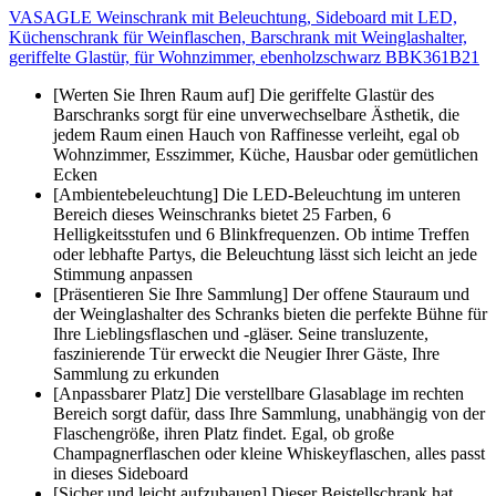
VASAGLE Weinschrank mit Beleuchtung, Sideboard mit LED,
Küchenschrank für Weinflaschen, Barschrank mit Weinglashalter,
geriffelte Glastür, für Wohnzimmer, ebenholzschwarz BBK361B21
[Werten Sie Ihren Raum auf] Die geriffelte Glastür des
Barschranks sorgt für eine unverwechselbare Ästhetik, die
jedem Raum einen Hauch von Raffinesse verleiht, egal ob
Wohnzimmer, Esszimmer, Küche, Hausbar oder gemütlichen
Ecken
[Ambientebeleuchtung] Die LED-Beleuchtung im unteren
Bereich dieses Weinschranks bietet 25 Farben, 6
Helligkeitsstufen und 6 Blinkfrequenzen. Ob intime Treffen
oder lebhafte Partys, die Beleuchtung lässt sich leicht an jede
Stimmung anpassen
[Präsentieren Sie Ihre Sammlung] Der offene Stauraum und
der Weinglashalter des Schranks bieten die perfekte Bühne für
Ihre Lieblingsflaschen und -gläser. Seine transluzente,
faszinierende Tür erweckt die Neugier Ihrer Gäste, Ihre
Sammlung zu erkunden
[Anpassbarer Platz] Die verstellbare Glasablage im rechten
Bereich sorgt dafür, dass Ihre Sammlung, unabhängig von der
Flaschengröße, ihren Platz findet. Egal, ob große
Champagnerflaschen oder kleine Whiskeyflaschen, alles passt
in dieses Sideboard
[Sicher und leicht aufzubauen] Dieser Beistellschrank hat