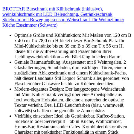
BROTTAR Barschrank mit Kühlschrank (inklusive),
weinkühlschrank mit LED-Beleuchtung, Getränkeschrank
Sideboard mit Bewegungssensor, Weinschrank für Wohnzimmer
Küche Esszimmer (Schwarz)
Optimale Größe und Kühlfunktion: Mit Maßen von 120 cm B
x 40 cm T x 78,0 cm H bietet dieser Bar-Schrank Platz für
Mini-Kühlschränke bis zu 39 cm B x 39 cm T x 55 cm H.
ideale für die Aufbewahrung und Präsentation Ihrer
Lieblingsweinkollektion – ein Blickfang in jedem Raum.
Geniale Raumaufteilung: Ausgestattet mit 9 Weinregalen, 2
Glashalterungen, Schubladen, durchsichtigen Türen, einem
zusätzlichen Ablageschrank und einem Kühlschrank-Fachs,
hält dieser Landhaus-Stil Liquor-Schrank alles geordnet: von
Flaschen über Glasware bis hin zu Küchenutensilien.
Modern-elegantes Design: Der langgezogene Weinschrank
mit Mini-Kühlschrank verfügt über eine Arbeitsplatte aus
hochwertigen Holzplatten, die eine ansprechende optische
Textur verleiht. Drei LED-Leuchtfarben (blau, warmweiß,
kaltweiß) schaffen eine gemütliche Atmosphäre.
Vielfältig einsetzbar: Ideal als Getränkebar, Kaffee-Station,
Sideboard oder Servierpult – ob in Küche, Wohnzimmer,
Home-Bar, Restaurants oder Cafés. Kombiniert dekorativen
Charakter mit praktischer Funktionalität in einem Stück.