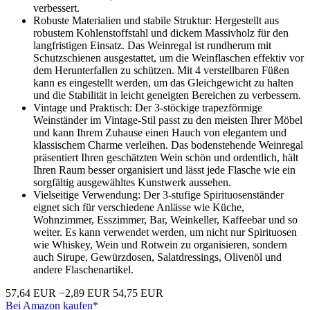
verbessert.
Robuste Materialien und stabile Struktur: Hergestellt aus
robustem Kohlenstoffstahl und dickem Massivholz für den
langfristigen Einsatz. Das Weinregal ist rundherum mit
Schutzschienen ausgestattet, um die Weinflaschen effektiv vor
dem Herunterfallen zu schützen. Mit 4 verstellbaren Füßen
kann es eingestellt werden, um das Gleichgewicht zu halten
und die Stabilität in leicht geneigten Bereichen zu verbessern.
Vintage und Praktisch: Der 3-stöckige trapezförmige
Weinständer im Vintage-Stil passt zu den meisten Ihrer Möbel
und kann Ihrem Zuhause einen Hauch von elegantem und
klassischem Charme verleihen. Das bodenstehende Weinregal
präsentiert Ihren geschätzten Wein schön und ordentlich, hält
Ihren Raum besser organisiert und lässt jede Flasche wie ein
sorgfältig ausgewähltes Kunstwerk aussehen.
Vielseitige Verwendung: Der 3-stufige Spirituosenständer
eignet sich für verschiedene Anlässe wie Küche,
Wohnzimmer, Esszimmer, Bar, Weinkeller, Kaffeebar und so
weiter. Es kann verwendet werden, um nicht nur Spirituosen
wie Whiskey, Wein und Rotwein zu organisieren, sondern
auch Sirupe, Gewürzdosen, Salatdressings, Olivenöl und
andere Flaschenartikel.
57,64 EUR
−2,89 EUR
54,75 EUR
Bei Amazon kaufen*