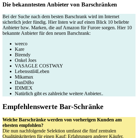
Die bekanntesten Anbieter von Barschränken
Bei der Suche nach dem besten Barschrank wird im Internet
sicherlich jeder fündig. Hier listen wir auf einen Blick 10 beliebte
Anbieter bzw. Marken, die auf Amazon für Furore sorgen. Hier 10
bekannte Anbieter für den neuen Barschrank:
weeco
Kare
Birendy
Onkel Joes
VASAGLE COSTWAY
Lebensstil4Leben
Mikamax
DanDiBo
IDIMEX
Natürlich gibt es zahlreiche weitere Anbieter..
Empfehlenswerte Bar-Schränke
Welche Barschränke werden von vorherigen Kunden am
ehesten empfohlen?
Die nun nachfolgende Selektion umfasst die fünf zentralen
Qualitätskriterien für einen Kauf: Erfahrungen anderer Käufer,