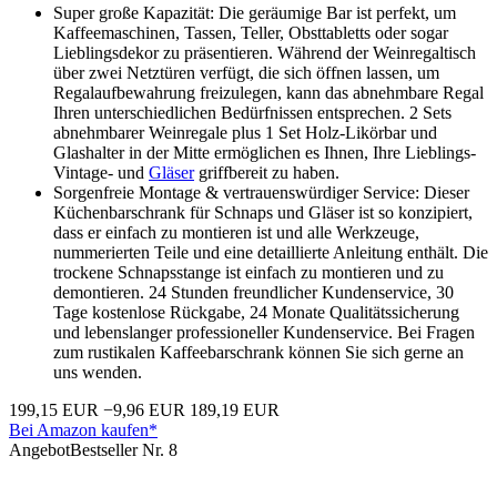
Super große Kapazität: Die geräumige Bar ist perfekt, um
Kaffeemaschinen, Tassen, Teller, Obsttabletts oder sogar
Lieblingsdekor zu präsentieren. Während der Weinregaltisch
über zwei Netztüren verfügt, die sich öffnen lassen, um
Regalaufbewahrung freizulegen, kann das abnehmbare Regal
Ihren unterschiedlichen Bedürfnissen entsprechen. 2 Sets
abnehmbarer Weinregale plus 1 Set Holz-Likörbar und
Glashalter in der Mitte ermöglichen es Ihnen, Ihre Lieblings-
Vintage- und
Gläser
griffbereit zu haben.
Sorgenfreie Montage & vertrauenswürdiger Service: Dieser
Küchenbarschrank für Schnaps und Gläser ist so konzipiert,
dass er einfach zu montieren ist und alle Werkzeuge,
nummerierten Teile und eine detaillierte Anleitung enthält. Die
trockene Schnapsstange ist einfach zu montieren und zu
demontieren. 24 Stunden freundlicher Kundenservice, 30
Tage kostenlose Rückgabe, 24 Monate Qualitätssicherung
und lebenslanger professioneller Kundenservice. Bei Fragen
zum rustikalen Kaffeebarschrank können Sie sich gerne an
uns wenden.
199,15 EUR
−9,96 EUR
189,19 EUR
Bei Amazon kaufen*
Angebot
Bestseller Nr. 8