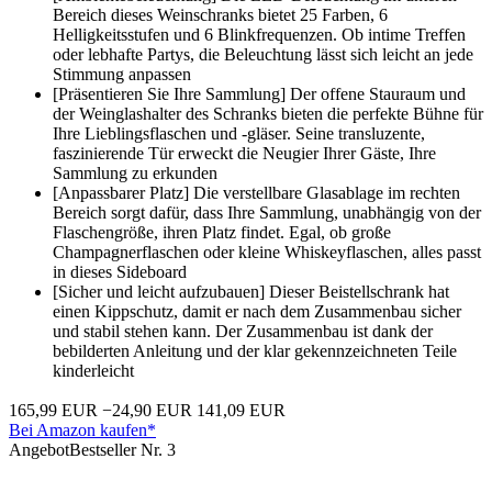
Bereich dieses Weinschranks bietet 25 Farben, 6
Helligkeitsstufen und 6 Blinkfrequenzen. Ob intime Treffen
oder lebhafte Partys, die Beleuchtung lässt sich leicht an jede
Stimmung anpassen
[Präsentieren Sie Ihre Sammlung] Der offene Stauraum und
der Weinglashalter des Schranks bieten die perfekte Bühne für
Ihre Lieblingsflaschen und -gläser. Seine transluzente,
faszinierende Tür erweckt die Neugier Ihrer Gäste, Ihre
Sammlung zu erkunden
[Anpassbarer Platz] Die verstellbare Glasablage im rechten
Bereich sorgt dafür, dass Ihre Sammlung, unabhängig von der
Flaschengröße, ihren Platz findet. Egal, ob große
Champagnerflaschen oder kleine Whiskeyflaschen, alles passt
in dieses Sideboard
[Sicher und leicht aufzubauen] Dieser Beistellschrank hat
einen Kippschutz, damit er nach dem Zusammenbau sicher
und stabil stehen kann. Der Zusammenbau ist dank der
bebilderten Anleitung und der klar gekennzeichneten Teile
kinderleicht
165,99 EUR
−24,90 EUR
141,09 EUR
Bei Amazon kaufen*
Angebot
Bestseller Nr. 3