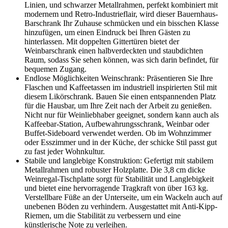
Linien, und schwarzer Metallrahmen, perfekt kombiniert mit
modernem und Retro-Industrieflair, wird dieser Bauernhaus-
Barschrank Ihr Zuhause schmücken und ein bisschen Klasse
hinzufügen, um einen Eindruck bei Ihren Gästen zu
hinterlassen. Mit doppelten Gittertüren bietet der
Weinbarschrank einen halbverdeckten und staubdichten
Raum, sodass Sie sehen können, was sich darin befindet, für
bequemen Zugang.
Endlose Möglichkeiten Weinschrank: Präsentieren Sie Ihre
Flaschen und Kaffeetassen im industriell inspirierten Stil mit
diesem Likörschrank. Bauen Sie einen entspannenden Platz
für die Hausbar, um Ihre Zeit nach der Arbeit zu genießen.
Nicht nur für Weinliebhaber geeignet, sondern kann auch als
Kaffeebar-Station, Aufbewahrungsschrank, Weinbar oder
Buffet-Sideboard verwendet werden. Ob im Wohnzimmer
oder Esszimmer und in der Küche, der schicke Stil passt gut
zu fast jeder Wohnkultur.
Stabile und langlebige Konstruktion: Gefertigt mit stabilem
Metallrahmen und robuster Holzplatte. Die 3,8 cm dicke
Weinregal-Tischplatte sorgt für Stabilität und Langlebigkeit
und bietet eine hervorragende Tragkraft von über 163 kg.
Verstellbare Füße an der Unterseite, um ein Wackeln auch auf
unebenen Böden zu verhindern. Ausgestattet mit Anti-Kipp-
Riemen, um die Stabilität zu verbessern und eine
künstlerische Note zu verleihen.