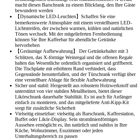
macht diesen Barschrank zu einem Blickfang, den Ihre Gäste
bewundern werden
【Dynamische LED-Leuchten】Schaffen Sie eine
bemerkenswerte Atmosphäre mit einem verstellbaren LED-
Lichtstreifen, der zwischen warmen, kühlen und natürlichen
Tönen wechselt. Mit der mitgelieferten Fernbedienung
können Sie Ihre Kaffeebar für abendliche Getränke
hervorheben
【Geräumige Aufbewahrung】 Der Getränkehalter mit 3
Schlitzen, das X-förmige Weinregal und die offenen Regale
halten das Wesentliche ordentlich organisiert und griffbereit.
Die Tischplatte mit erhöhtem Rand verhindert, dass
Gegenstände herunterfallen, und der Türschrank verfügt über
eine verstellbare Ablage für flexible Aufbewahrung
Sicher und stabil: Hergestellt aus robustem Holzwerkstoff und
unterstützt von vier stabilen Metallbeinen, bietet dieser
Likörschrank dauerhafte Stabilität. Es ist auch für Anfänger
einfach zu montieren, und das mitgelieferte Anti-Kipp-Kit
sorgt für zusätzliche Sicherheit
Vielseitig einsetzbar: vielseitig als Barschrank, Kaffeestation,
Buffet oder Likör-Display. Sein stromlinienförmiges
Aussehen ermöglicht es, ihn natürlich und nahtlos in Ihre
Küche, Wohnzimmer, Esszimmer oder jeden
Unterhaltungsbereich zu passen