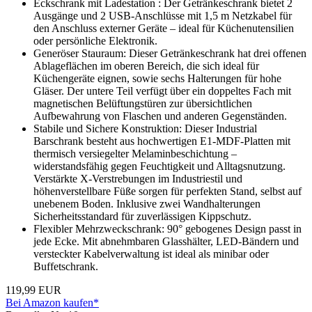
Eckschrank mit Ladestation : Der Getränkeschrank bietet 2
Ausgänge und 2 USB-Anschlüsse mit 1,5 m Netzkabel für
den Anschluss externer Geräte – ideal für Küchenutensilien
oder persönliche Elektronik.
Generöser Stauraum: Dieser Getränkeschrank hat drei offenen
Ablageflächen im oberen Bereich, die sich ideal für
Küchengeräte eignen, sowie sechs Halterungen für hohe
Gläser. Der untere Teil verfügt über ein doppeltes Fach mit
magnetischen Belüftungstüren zur übersichtlichen
Aufbewahrung von Flaschen und anderen Gegenständen.
Stabile und Sichere Konstruktion: Dieser Industrial
Barschrank besteht aus hochwertigen E1-MDF-Platten mit
thermisch versiegelter Melaminbeschichtung –
widerstandsfähig gegen Feuchtigkeit und Alltagsnutzung.
Verstärkte X-Verstrebungen im Industriestil und
höhenverstellbare Füße sorgen für perfekten Stand, selbst auf
unebenem Boden. Inklusive zwei Wandhalterungen
Sicherheitsstandard für zuverlässigen Kippschutz.
Flexibler Mehrzweckschrank: 90° gebogenes Design passt in
jede Ecke. Mit abnehmbaren Glasshälter, LED-Bändern und
versteckter Kabelverwaltung ist ideal als minibar oder
Buffetschrank.
119,99 EUR
Bei Amazon kaufen*