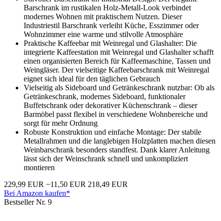
Barschrank im rustikalen Holz-Metall-Look verbindet
modernes Wohnen mit praktischem Nutzen. Dieser
Industriestil Barschrank verleiht Küche, Esszimmer oder
Wohnzimmer eine warme und stilvolle Atmosphäre
Praktische Kaffeebar mit Weinregal und Glashalter: Die
integrierte Kaffeestation mit Weinregal und Glashalter schafft
einen organisierten Bereich für Kaffeemaschine, Tassen und
Weingläser. Der vielseitige Kaffeebarschrank mit Weinregal
eignet sich ideal für den täglichen Gebrauch
Vielseitig als Sideboard und Getränkeschrank nutzbar: Ob als
Getränkeschrank, modernes Sideboard, funktionaler
Buffetschrank oder dekorativer Küchenschrank – dieser
Barmöbel passt flexibel in verschiedene Wohnbereiche und
sorgt für mehr Ordnung
Robuste Konstruktion und einfache Montage: Der stabile
Metallrahmen und die langlebigen Holzplatten machen diesen
Weinbarschrank besonders standfest. Dank klarer Anleitung
lässt sich der Weinschrank schnell und unkompliziert
montieren
229,99 EUR
−11,50 EUR
218,49 EUR
Bei Amazon kaufen*
Bestseller Nr. 9