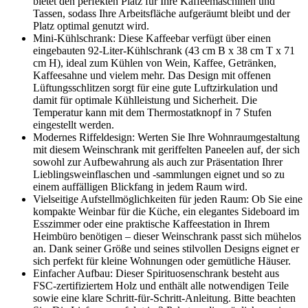
bietet den perfekten Platz für Ihre Kaffeemaschinen und
Tassen, sodass Ihre Arbeitsfläche aufgeräumt bleibt und der
Platz optimal genutzt wird.
Mini-Kühlschrank: Diese Kaffeebar verfügt über einen
eingebauten 92-Liter-Kühlschrank (43 cm B x 38 cm T x 71
cm H), ideal zum Kühlen von Wein, Kaffee, Getränken,
Kaffeesahne und vielem mehr. Das Design mit offenen
Lüftungsschlitzen sorgt für eine gute Luftzirkulation und
damit für optimale Kühlleistung und Sicherheit. Die
Temperatur kann mit dem Thermostatknopf in 7 Stufen
eingestellt werden.
Modernes Riffeldesign: Werten Sie Ihre Wohnraumgestaltung
mit diesem Weinschrank mit geriffelten Paneelen auf, der sich
sowohl zur Aufbewahrung als auch zur Präsentation Ihrer
Lieblingsweinflaschen und -sammlungen eignet und so zu
einem auffälligen Blickfang in jedem Raum wird.
Vielseitige Aufstellmöglichkeiten für jeden Raum: Ob Sie eine
kompakte Weinbar für die Küche, ein elegantes Sideboard im
Esszimmer oder eine praktische Kaffeestation in Ihrem
Heimbüro benötigen – dieser Weinschrank passt sich mühelos
an. Dank seiner Größe und seines stilvollen Designs eignet er
sich perfekt für kleine Wohnungen oder gemütliche Häuser.
Einfacher Aufbau: Dieser Spirituosenschrank besteht aus
FSC-zertifiziertem Holz und enthält alle notwendigen Teile
sowie eine klare Schritt-für-Schritt-Anleitung. Bitte beachten