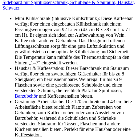
Sideboard mit Spirituosenschrank, Schublade & Stauraum, Hausbar,
Schwarz
Mini-Kühlschrank (inklusive Kühlschrank): Diese Kaffeebar
verfügt über einen eingebauten Kühlschrank mit einem
Fassungsvermögen von 92 Litern (43 cm B x 38 cm T x 71
cm H). Er eignet sich ideal zur Aufbewahrung von Wein,
Kaffee oder anderen Getränken. Das Design mit offenen
Lüftungsschlitzen sorgt für eine gute Luftzirkulation und
gewährleistet so eine optimale Kühlleistung und Sicherheit.
Die Temperatur kann mithilfe des Thermostatknopfs in den
Stufen „1–7“ eingestellt werden.
Hausbar & Kaffeestation: Dieser Barschrank mit Stauraum
verfügt über einen zweireihigen Gläserhalter für bis zu 8
Stielgläser, ein herausnehmbares Weinregal für bis zu 9
Flaschen sowie eine geschlossene Schublade und einen
versteckten Schrank, die reichlich Platz für Spirituosen,
Barzubehör
und Kaffeeutensilien bieten.
Geräumige Arbeitsfläche: Die 120 cm breite und 43 cm tiefe
Arbeitsfläche bietet reichlich Platz zum Zubereiten von
Getränken, zum Kaffeekochen oder zum Ausstellen von
Barzubehör, während die Schubladen und Schränke
versteckten Stauraum für Tassen, Flaschen und andere
Küchenutensilien bieten. Perfekt für eine Hausbar oder eine
Kaffeestation.