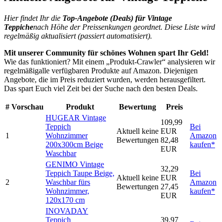
Hier findet Ihr die
Top-An
gebote (Deals) für
Vintage
Teppiche
nach Höhe der Preissenkungen geordnet. Diese Liste wird
regelmäßig aktualisiert (passiert automatisiert).
Mit unserer Community für schönes Wohnen spart Ihr Geld!
Wie das funktioniert? Mit einem „Produkt-Crawler“ analysieren wir
regelmäßigalle verfügbaren Produkte auf Amazon. Diejenigen
Angebote, die im Preis reduziert wurden, werden herausgefiltert.
Das spart Euch viel Zeit bei der Suche nach den besten Deals.
#
Vorschau
Produkt
Bewertung
Preis
HUGEAR Vintage
109,99
Teppich
Bei
Aktuell keine
EUR
1
Wohnzimmer
Amazon
Bewertungen
82,48
200x300cm Beige
kaufen*
EUR
Waschbar
GENIMO Vintage
32,29
Teppich Taupe Beige,
Bei
Aktuell keine
EUR
2
Waschbar fürs
Amazon
Bewertungen
27,45
Wohnzimmer,
kaufen*
EUR
120x170 cm
INOVADAY
Teppich
39,97