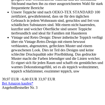
Stichrand machen ihn zu einer ausgezeichneten Wahl für stark
frequentierte Bereiche
Unsere Teppiche sind nach OEKO-TEX STANDARD 100
zertifiziert, gewährleistend, dass sie für den täglichen
Gebrauch in jedem Wohnraum sind, geruchlos und frei von
schädlichen Substanzen sind. Mit einem nicht haarenden,
kurzflor und weicher Oberfläche sind unsere Teppiche
tierfreundlich und ideal für Familien mit Haustieren
Vintage und Retro Design: Dieser ästhetische Teppich verfügt
über ein Vintage-Retro-Design mit einem bewusst
verblassten, abgenutzten, gefleckten Muster und einem
gewaschenen Look. Dies ist Teil des Designs und keine
schlechte Druckqualität oder Pixelbildung. Das gedruckte
Muster macht die Farben lebendiger und die Linien weicher.
Er eignet sich für jeden Raum und schafft ein gemütliches und
warmes Dekorationsgefühl, sei es als teppich wohnzimmer,
teppich schlafzimmer, esszimmer teppich, usw
39,97 EUR
−6,00 EUR
33,97 EUR
Bei Amazon kaufen*
Angebot
Bestseller Nr. 3