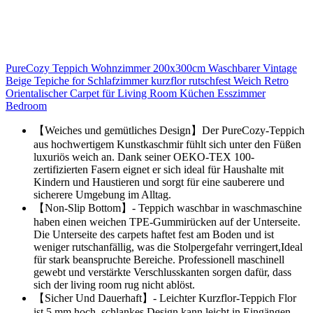
PureCozy Teppich Wohnzimmer 200x300cm Waschbarer Vintage
Beige Tepiche for Schlafzimmer kurzflor rutschfest Weich Retro
Orientalischer Carpet für Living Room Küchen Esszimmer
Bedroom
【Weiches und gemütliches Design】Der PureCozy-Teppich
aus hochwertigem Kunstkaschmir fühlt sich unter den Füßen
luxuriös weich an. Dank seiner OEKO-TEX 100-
zertifizierten Fasern eignet er sich ideal für Haushalte mit
Kindern und Haustieren und sorgt für eine sauberere und
sicherere Umgebung im Alltag.
【Non-Slip Bottom】- Teppich waschbar in waschmaschine
haben einen weichen TPE-Gummirücken auf der Unterseite.
Die Unterseite des carpets haftet fest am Boden und ist
weniger rutschanfällig, was die Stolpergefahr verringert,Ideal
für stark beanspruchte Bereiche. Professionell maschinell
gewebt und verstärkte Verschlusskanten sorgen dafür, dass
sich der living room rug nicht ablöst.
【Sicher Und Dauerhaft】- Leichter Kurzflor-Teppich Flor
ist 5 mm hoch, schlankes Design kann leicht in Eingängen