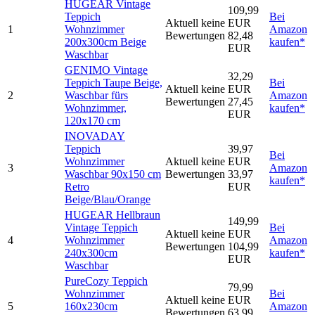
HUGEAR Vintage
109,99
Teppich
Bei
Aktuell keine
EUR
1
Wohnzimmer
Amazon
Bewertungen
82,48
200x300cm Beige
kaufen*
EUR
Waschbar
GENIMO Vintage
32,29
Teppich Taupe Beige,
Bei
Aktuell keine
EUR
2
Waschbar fürs
Amazon
Bewertungen
27,45
Wohnzimmer,
kaufen*
EUR
120x170 cm
INOVADAY
Teppich
39,97
Bei
Wohnzimmer
Aktuell keine
EUR
3
Amazon
Waschbar 90x150 cm
Bewertungen
33,97
kaufen*
Retro
EUR
Beige/Blau/Orange
HUGEAR Hellbraun
149,99
Vintage Teppich
Bei
Aktuell keine
EUR
4
Wohnzimmer
Amazon
Bewertungen
104,99
240x300cm
kaufen*
EUR
Waschbar
PureCozy Teppich
79,99
Wohnzimmer
Bei
Aktuell keine
EUR
5
160x230cm
Amazon
Bewertungen
63,99