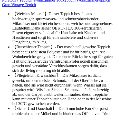
PureCozy Teppich Wohnzimmer 160x230cm Wohnzimmerteppich
Grau Vintage Tepich
【Weiches Material】Dieser Teppich besteht aus
hochwertiger, spritzwasser- und schmutzabweisender
Mikrofaser und bietet ein besonders weiches und angenehmes
Laufgefühl.Dank seiner OEKO-TEX 100-zertifizierten
Fasern eignet er sich ideal für Haushalte mit Kindern und
Haustieren und sorgt für eine sauberere und sicherere
Umgebung im Alltag.
【Rutschfester Teppich】- Der maschinell gewebte Teppich
besteht aus robustem Polyester und ist für häufig genutzte
Wohnbereiche geeignet. Die robuste Rückseite sorgt für guten
Halt und reduziert das Verrutschen.Professionell maschinell
gewebt und verstärkte Verschlusskanten sorgen dafür, dass
sich der living room rug nicht ablöst.
【Pflegeleicht & waschbar】- Die Mikrofaser ist dicht
gewebt, um den meisten Schmutz auf der Oberfläche zu
halten, und sie wird nicht durchnässt, wenn Wasser auf sie
gespritzt wird. Wischen Sie den Schmutz einfach rechtzeitig
ab, und der Carpet bleibt weiterhin sauber; dieser Teppiche
kann mit einer Teppichbürste von Hand oder in der Maschine
bei 30°C gewaschen werden.
【Sicher Und Dauerhaft】- Der 5 mm hohe Kurzflor passt
problemlos unter Möbel und behindert das Öffnen von Türen