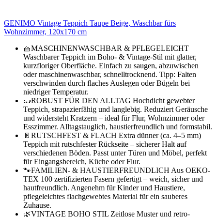
GENIMO Vintage Teppich Taupe Beige, Waschbar fürs
Wohnzimmer, 120x170 cm
🧺MASCHINENWASCHBAR & PFLEGELEICHT
Waschbarer Teppich im Boho- & Vintage-Stil mit glatter,
kurzfloriger Oberfläche. Einfach zu saugen, abzuwischen
oder maschinenwaschbar, schnelltrocknend. Tipp: Falten
verschwinden durch flaches Auslegen oder Bügeln bei
niedriger Temperatur.
🧱ROBUST FÜR DEN ALLTAG Hochdicht gewebter
Teppich, strapazierfähig und langlebig. Reduziert Geräusche
und widersteht Kratzern – ideal für Flur, Wohnzimmer oder
Esszimmer. Alltagstauglich, haustierfreundlich und formstabil.
🚪RUTSCHFEST & FLACH Extra dünner (ca. 4–5 mm)
Teppich mit rutschfester Rückseite – sicherer Halt auf
verschiedenen Böden. Passt unter Türen und Möbel, perfekt
für Eingangsbereich, Küche oder Flur.
🐾FAMILIEN- & HAUSTIERFREUNDLICH Aus OEKO-
TEX 100 zertifizierten Fasern gefertigt – weich, sicher und
hautfreundlich. Angenehm für Kinder und Haustiere,
pflegeleichtes flachgewebtes Material für ein sauberes
Zuhause.
🌿VINTAGE BOHO STIL Zeitlose Muster und retro-