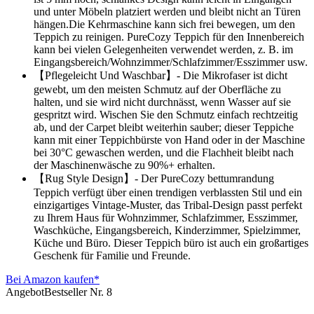
und unter Möbeln platziert werden und bleibt nicht an Türen
hängen.Die Kehrmaschine kann sich frei bewegen, um den
Teppich zu reinigen. PureCozy Teppich für den Innenbereich
kann bei vielen Gelegenheiten verwendet werden, z. B. im
Eingangsbereich/Wohnzimmer/Schlafzimmer/Esszimmer usw.
【Pflegeleicht Und Waschbar】- Die Mikrofaser ist dicht
gewebt, um den meisten Schmutz auf der Oberfläche zu
halten, und sie wird nicht durchnässt, wenn Wasser auf sie
gespritzt wird. Wischen Sie den Schmutz einfach rechtzeitig
ab, und der Carpet bleibt weiterhin sauber; dieser Teppiche
kann mit einer Teppichbürste von Hand oder in der Maschine
bei 30°C gewaschen werden, und die Flachheit bleibt nach
der Maschinenwäsche zu 90%+ erhalten.
【Rug Style Design】- Der PureCozy bettumrandung
Teppich verfügt über einen trendigen verblassten Stil und ein
einzigartiges Vintage-Muster, das Tribal-Design passt perfekt
zu Ihrem Haus für Wohnzimmer, Schlafzimmer, Esszimmer,
Waschküche, Eingangsbereich, Kinderzimmer, Spielzimmer,
Küche und Büro. Dieser Teppich büro ist auch ein großartiges
Geschenk für Familie und Freunde.
Bei Amazon kaufen*
Angebot
Bestseller Nr. 8