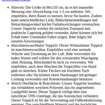
Hinweis: Die Größe ist 90x150 cm, da es bei manueller
Messung eine Abweichung von 1-3 cm auftreten. Wir
empfehlen, Ihren Raum zu messen, bevor Sie kaufen. Zudem
kann unterschiedliches Licht, Bildschirmeinstellungen und
Betrachtungswinkel leichte Farbabweichungen verursachen.
Unsere Teppiche werden für einfachen Transport und
praktische Lagerung gefaltet versendet, daher können sich bei
Erhalt unter Umständen Falten zeigen. Bitte folgen Sie
unseren Anweisungen
Maschinenwaschbarer Teppich: Dieser Wohnzimmer Teppich
ist maschinenwaschbar. Empfohlen wird eine normale
Wäsche und Trocknung an der Luft. Bitte verwenden Sie
kaltes Wasser und wählen Sie den schonenden Waschgang
ohne Heizung. Bleichmittel ist nicht zu verwenden. Wir
empfehlen, nach dem Waschen die Teppichflor von Hand
glatt zu streichen. Kleine Flecken mit feuchtem Tuch
entfernen oder Sie können einen Staubsauger mit geringer
Leistung verwenden und Roboterstaubsauger benutzen
Weich Oberfläche & Rutschfeste: Unsere Teppiche bestehen
aus verstärktem weichem Polyester, das ein angenehmes
Laufgefühl bietet. Dieser Teppich verfügt über eine
rutschfeste TPR-Unterlage, die das Ausrutschen verhindert.
Dieser Teppich ist für die Verwendung mit Fußbodenheizung
geeignet. Das verschleißfeste Material und der hochdichte