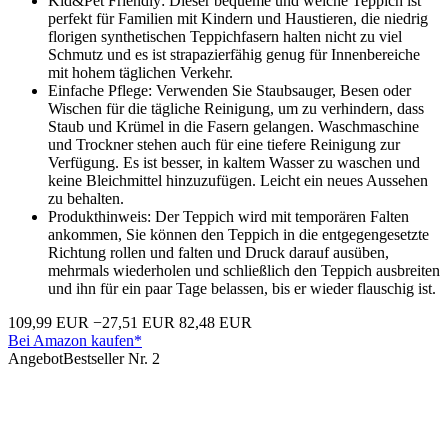
Kid&Pet Friendly: Dieser bequeme und weiche Teppich ist
perfekt für Familien mit Kindern und Haustieren, die niedrig
florigen synthetischen Teppichfasern halten nicht zu viel
Schmutz und es ist strapazierfähig genug für Innenbereiche
mit hohem täglichen Verkehr.
Einfache Pflege: Verwenden Sie Staubsauger, Besen oder
Wischen für die tägliche Reinigung, um zu verhindern, dass
Staub und Krümel in die Fasern gelangen. Waschmaschine
und Trockner stehen auch für eine tiefere Reinigung zur
Verfügung. Es ist besser, in kaltem Wasser zu waschen und
keine Bleichmittel hinzuzufügen. Leicht ein neues Aussehen
zu behalten.
Produkthinweis: Der Teppich wird mit temporären Falten
ankommen, Sie können den Teppich in die entgegengesetzte
Richtung rollen und falten und Druck darauf ausüben,
mehrmals wiederholen und schließlich den Teppich ausbreiten
und ihn für ein paar Tage belassen, bis er wieder flauschig ist.
109,99 EUR
−27,51 EUR
82,48 EUR
Bei Amazon kaufen*
Angebot
Bestseller Nr. 2