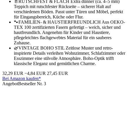
🚪RUTSCHFEST & FLACH Extra dünner (ca. 4–5 mm)
Teppich mit rutschfester Rückseite – sicherer Halt auf
verschiedenen Böden. Passt unter Türen und Möbel, perfekt
für Eingangsbereich, Küche oder Flur.
🐾FAMILIEN- & HAUSTIERFREUNDLICH Aus OEKO-
TEX 100 zertifizierten Fasern gefertigt – weich, sicher und
hautfreundlich. Angenehm für Kinder und Haustiere,
pflegeleichtes flachgewebtes Material für ein sauberes
Zuhause.
🌿VINTAGE BOHO STIL Zeitlose Muster und retro-
inspirierte Details verleihen Wohnzimmer, Schlafzimmer oder
Esszimmer eine stilvolle Atmosphäre. Boho-Optik trifft
klassische Eleganz und gemütlichen Charme.
32,29 EUR
−4,84 EUR
27,45 EUR
Bei Amazon kaufen*
Angebot
Bestseller Nr. 3