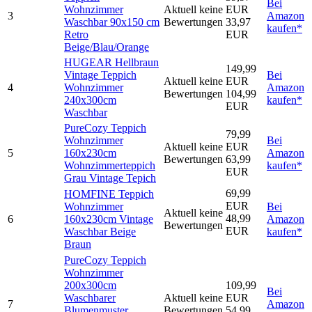
Bei
Wohnzimmer
Aktuell keine
EUR
3
Amazon
Waschbar 90x150 cm
Bewertungen
33,97
kaufen*
Retro
EUR
Beige/Blau/Orange
HUGEAR Hellbraun
149,99
Vintage Teppich
Bei
Aktuell keine
EUR
4
Wohnzimmer
Amazon
Bewertungen
104,99
240x300cm
kaufen*
EUR
Waschbar
PureCozy Teppich
79,99
Wohnzimmer
Bei
Aktuell keine
EUR
5
160x230cm
Amazon
Bewertungen
63,99
Wohnzimmerteppich
kaufen*
EUR
Grau Vintage Tepich
69,99
HOMFINE Teppich
EUR
Wohnzimmer
Bei
Aktuell keine
48,99
6
160x230cm Vintage
Amazon
Bewertungen
EUR
Waschbar Beige
kaufen*
Braun
PureCozy Teppich
Wohnzimmer
200x300cm
109,99
Bei
Waschbarer
Aktuell keine
EUR
7
Amazon
Blumenmuster
Bewertungen
54,99