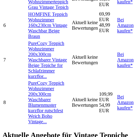
Wohnzimmerteppich
kaufen*
EUR
Grau Vintage Tepich
69,99
HOMFINE Teppich
EUR
Wohnzimmer
Bei
Aktuell keine
48,99
6
160x230cm Vintage
Amazon
Bewertungen
EUR
Waschbar Beige
kaufen*
Braun
PureCozy Teppich
Wohnzimmer
200x300cm
Bei
Aktuell keine
7
Waschbarer Vintage
Amazon
Bewertungen
Beige Tepiche for
kaufen*
Schlafzimmer
kurzflor...
PureCozy Teppich
Wohnzimmer
200x300cm
109,99
Bei
Waschbarer
Aktuell keine
EUR
8
Amazon
Blumenmuster
Bewertungen
54,99
kaufen*
kurzflor rutschfest
EUR
Weich Boho
Vintage...
Aktuelle Angebote für Vintage Teppiche