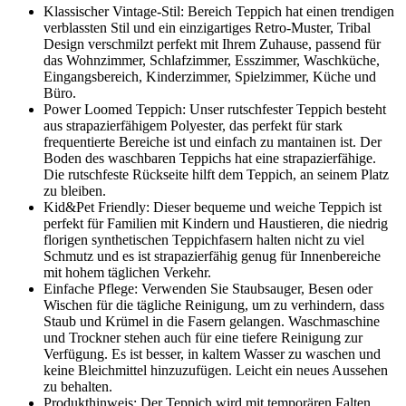
Klassischer Vintage-Stil: Bereich Teppich hat einen trendigen
verblassten Stil und ein einzigartiges Retro-Muster, Tribal
Design verschmilzt perfekt mit Ihrem Zuhause, passend für
das Wohnzimmer, Schlafzimmer, Esszimmer, Waschküche,
Eingangsbereich, Kinderzimmer, Spielzimmer, Küche und
Büro.
Power Loomed Teppich: Unser rutschfester Teppich besteht
aus strapazierfähigem Polyester, das perfekt für stark
frequentierte Bereiche ist und einfach zu mantainen ist. Der
Boden des waschbaren Teppichs hat eine strapazierfähige.
Die rutschfeste Rückseite hilft dem Teppich, an seinem Platz
zu bleiben.
Kid&Pet Friendly: Dieser bequeme und weiche Teppich ist
perfekt für Familien mit Kindern und Haustieren, die niedrig
florigen synthetischen Teppichfasern halten nicht zu viel
Schmutz und es ist strapazierfähig genug für Innenbereiche
mit hohem täglichen Verkehr.
Einfache Pflege: Verwenden Sie Staubsauger, Besen oder
Wischen für die tägliche Reinigung, um zu verhindern, dass
Staub und Krümel in die Fasern gelangen. Waschmaschine
und Trockner stehen auch für eine tiefere Reinigung zur
Verfügung. Es ist besser, in kaltem Wasser zu waschen und
keine Bleichmittel hinzuzufügen. Leicht ein neues Aussehen
zu behalten.
Produkthinweis: Der Teppich wird mit temporären Falten