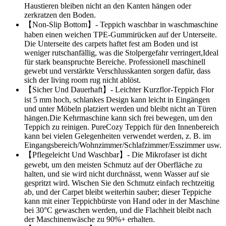
Haustieren bleiben nicht an den Kanten hängen oder
zerkratzen den Boden.
【Non-Slip Bottom】- Teppich waschbar in waschmaschine
haben einen weichen TPE-Gummirücken auf der Unterseite.
Die Unterseite des carpets haftet fest am Boden und ist
weniger rutschanfällig, was die Stolpergefahr verringert,Ideal
für stark beanspruchte Bereiche. Professionell maschinell
gewebt und verstärkte Verschlusskanten sorgen dafür, dass
sich der living room rug nicht ablöst.
【Sicher Und Dauerhaft】- Leichter Kurzflor-Teppich Flor
ist 5 mm hoch, schlankes Design kann leicht in Eingängen
und unter Möbeln platziert werden und bleibt nicht an Türen
hängen.Die Kehrmaschine kann sich frei bewegen, um den
Teppich zu reinigen. PureCozy Teppich für den Innenbereich
kann bei vielen Gelegenheiten verwendet werden, z. B. im
Eingangsbereich/Wohnzimmer/Schlafzimmer/Esszimmer usw.
【Pflegeleicht Und Waschbar】- Die Mikrofaser ist dicht
gewebt, um den meisten Schmutz auf der Oberfläche zu
halten, und sie wird nicht durchnässt, wenn Wasser auf sie
gespritzt wird. Wischen Sie den Schmutz einfach rechtzeitig
ab, und der Carpet bleibt weiterhin sauber; dieser Teppiche
kann mit einer Teppichbürste von Hand oder in der Maschine
bei 30°C gewaschen werden, und die Flachheit bleibt nach
der Maschinenwäsche zu 90%+ erhalten.