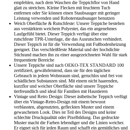
empfehlen, nach dem Waschen die Teppichflor von Hand
glatt zu streichen. Kleine Flecken mit feuchtem Tuch
entfernen oder Sie können einen Staubsauger mit geringer
Leistung verwenden und Roboterstaubsauger benutzen
Weich Oberfläche & Rutschfeste: Unsere Teppiche bestehen
aus verstärktem weichem Polyester, das ein angenehmes
Laufgefühl bietet. Dieser Teppich verfügt über eine
rutschfeste TPR-Unterlage, die das Ausrutschen verhindert.
Dieser Teppich ist für die Verwendung mit Fußbodenheizung
geeignet. Das verschleißfeste Material und der hochdichte
Stichrand machen ihn zu einer ausgezeichneten Wahl für stark
frequentierte Bereiche
Unsere Teppiche sind nach OEKO-TEX STANDARD 100
zertifiziert, gewährleistend, dass sie für den täglichen
Gebrauch in jedem Wohnraum sind, geruchlos und frei von
schädlichen Substanzen sind. Mit einem nicht haarenden,
kurzflor und weicher Oberfläche sind unsere Teppiche
tierfreundlich und ideal für Familien mit Haustieren
Vintage und Retro Design: Dieser ästhetische Teppich verfügt
über ein Vintage-Retro-Design mit einem bewusst
verblassten, abgenutzten, gefleckten Muster und einem
gewaschenen Look. Dies ist Teil des Designs und keine
schlechte Druckqualität oder Pixelbildung. Das gedruckte
Muster macht die Farben lebendiger und die Linien weicher.
Er eignet sich für jeden Raum und schafft ein gemütliches und