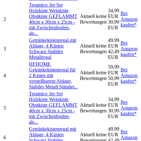
Teramico 3er Set
Holzkiste Weinkiste
34,99
Bei
Obstkiste GEFLAMMT
Aktuell keine
EUR
2
Amazon
40cm x 30cm x 25cm -
Bewertungen
30,99
kaufen*
mit Zwischenboden-
EUR
als...
Getränkekistenregal mit
49,99
Bei
Ablage, 4 Kästen
Aktuell keine
EUR
3
Amazon
Schwarz Stabiles
Bewertungen
42,49
kaufen*
Metallregal
EUR
HFHOME
59,99
Getränkekistenregal für
Bei
Aktuell keine
EUR
4
2 Kisten mit
Amazon
Bewertungen
50,99
verstellbarem Ablage,
kaufen*
EUR
Stabiler Metall Ständer...
Teramico 3er Set
Holzkiste Weinkiste
34,99
Bei
Obstkiste GEFLAMMT
Aktuell keine
EUR
5
Amazon
40cm x 30cm x 25cm -
Bewertungen
30,99
kaufen*
mit Zwischenboden-
EUR
als...
Getränkekistenregal mit
49,99
Bei
Ablage, 4 Kästen
Aktuell keine
EUR
6
Amazon
Schwarz Stabiles
Bewertungen
42,49