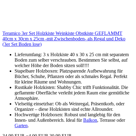
Teramico 3er Set Holzkiste Weinkiste Obstkiste GEFLAMMT
40cm x 30cm x 25cm -mit Zwischenboden- als Regal und Deko
(3er Set Boden lose)
Lieferumfang: 3 x Holzkiste 40 x 30 x 25 cm mit separatem
Boden zum selber verschrauben. Bestimmen Sie selbst, auf
welcher Höhe der Boden sitzen soll!!!!
Stapelbare Holzboxen: Platzsparende Aufbewahrung für
Bücher, Schuhe, Pflanzen oder als schmales Regal. Perfekt
für kleine Räume und Wohnungen.
Rustikale Holzkisten: Shabby Chic trifft Funktionalität. Die
geflammte Oberfläche verleiht jedem Raum eine gemütliche
Atmosphäre.
Vielseitig einsetzbar: Ob als Weinregal, Präsentkorb, oder
Organizer – diese Holzkisten sind echte Allrounder.
Hochwertige Holzboxen: Robust und langlebig für den
Innen- und Außenbereich. Ideal für
Balkon
, Terrasse oder
Garten
.
34,99 EUR
−4,00 EUR
30,99 EUR