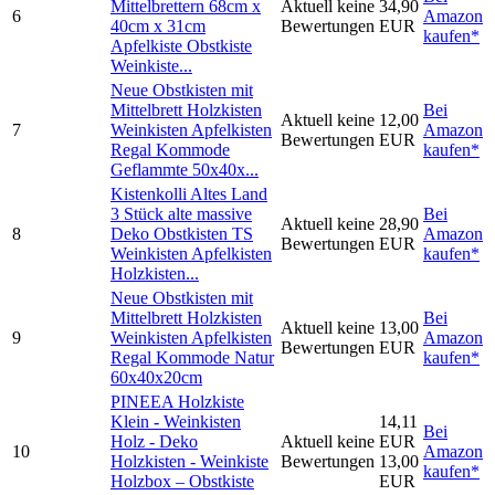
Mittelbrettern 68cm x
Aktuell keine
34,90
6
Amazon
40cm x 31cm
Bewertungen
EUR
kaufen*
Apfelkiste Obstkiste
Weinkiste...
Neue Obstkisten mit
Mittelbrett Holzkisten
Bei
Aktuell keine
12,00
7
Weinkisten Apfelkisten
Amazon
Bewertungen
EUR
Regal Kommode
kaufen*
Geflammte 50x40x...
Kistenkolli Altes Land
3 Stück alte massive
Bei
Aktuell keine
28,90
8
Deko Obstkisten TS
Amazon
Bewertungen
EUR
Weinkisten Apfelkisten
kaufen*
Holzkisten...
Neue Obstkisten mit
Mittelbrett Holzkisten
Bei
Aktuell keine
13,00
9
Weinkisten Apfelkisten
Amazon
Bewertungen
EUR
Regal Kommode Natur
kaufen*
60x40x20cm
PINEEA Holzkiste
Klein - Weinkisten
14,11
Bei
Holz - Deko
Aktuell keine
EUR
10
Amazon
Holzkisten - Weinkiste
Bewertungen
13,00
kaufen*
Holzbox – Obstkiste
EUR