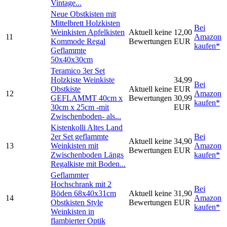
Vintage...
Neue Obstkisten mit
Mittelbrett Holzkisten
Bei
Weinkisten Apfelkisten
Aktuell keine
12,00
11
Amazon
Kommode Regal
Bewertungen
EUR
kaufen*
Geflammte
50x40x30cm
Teramico 3er Set
Holzkiste Weinkiste
34,99
Bei
Obstkiste
Aktuell keine
EUR
12
Amazon
GEFLAMMT 40cm x
Bewertungen
30,99
kaufen*
30cm x 25cm -mit
EUR
Zwischenboden- als...
Kistenkolli Altes Land
2er Set geflammte
Bei
Aktuell keine
34,90
13
Weinkisten mit
Amazon
Bewertungen
EUR
Zwischenboden Längs
kaufen*
Regalkiste mit Boden...
Geflammter
Hochschrank mit 2
Bei
Böden 68x40x31cm
Aktuell keine
31,90
14
Amazon
Obstkisten Style
Bewertungen
EUR
kaufen*
Weinkisten in
flambierter Optik