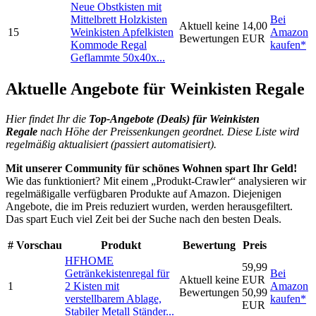
Neue Obstkisten mit
Mittelbrett Holzkisten
Bei
Aktuell keine
14,00
15
Weinkisten Apfelkisten
Amazon
Bewertungen
EUR
Kommode Regal
kaufen*
Geflammte 50x40x...
Aktuelle Angebote für Weinkisten Regale
Hier findet Ihr die
Top-An
gebote (Deals) für Weinkisten
Regale
nach Höhe der Preissenkungen geordnet. Diese Liste wird
regelmäßig aktualisiert (passiert automatisiert).
Mit unserer Community für schönes Wohnen spart Ihr Geld!
Wie das funktioniert? Mit einem „Produkt-Crawler“ analysieren wir
regelmäßigalle verfügbaren Produkte auf Amazon. Diejenigen
Angebote, die im Preis reduziert wurden, werden herausgefiltert.
Das spart Euch viel Zeit bei der Suche nach den besten Deals.
#
Vorschau
Produkt
Bewertung
Preis
HFHOME
59,99
Getränkekistenregal für
Bei
Aktuell keine
EUR
1
2 Kisten mit
Amazon
Bewertungen
50,99
verstellbarem Ablage,
kaufen*
EUR
Stabiler Metall Ständer...