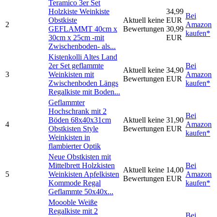
Teramico 3er Set
Holzkiste Weinkiste
34,99
Bei
Obstkiste
Aktuell keine
EUR
2
Amazon
GEFLAMMT 40cm x
Bewertungen
30,99
kaufen*
30cm x 25cm -mit
EUR
Zwischenboden- als...
Kistenkolli Altes Land
2er Set geflammte
Bei
Aktuell keine
34,90
3
Weinkisten mit
Amazon
Bewertungen
EUR
Zwischenboden Längs
kaufen*
Regalkiste mit Boden...
Geflammter
Hochschrank mit 2
Bei
Böden 68x40x31cm
Aktuell keine
31,90
4
Amazon
Obstkisten Style
Bewertungen
EUR
kaufen*
Weinkisten in
flambierter Optik
Neue Obstkisten mit
Mittelbrett Holzkisten
Bei
Aktuell keine
14,00
5
Weinkisten Apfelkisten
Amazon
Bewertungen
EUR
Kommode Regal
kaufen*
Geflammte 50x40x...
Moooble Weiße
Regalkiste mit 2
Bei