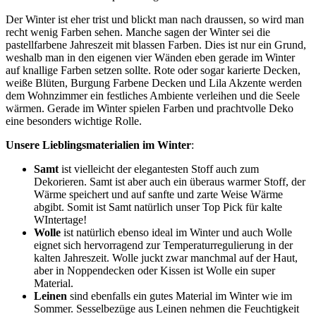
Der Winter ist eher trist und blickt man nach draussen, so wird man
recht wenig Farben sehen. Manche sagen der Winter sei die
pastellfarbene Jahreszeit mit blassen Farben. Dies ist nur ein Grund,
weshalb man in den eigenen vier Wänden eben gerade im Winter
auf knallige Farben setzen sollte. Rote oder sogar karierte Decken,
weiße Blüten, Burgung Farbene Decken und Lila Akzente werden
dem Wohnzimmer ein festliches Ambiente verleihen und die Seele
wärmen. Gerade im Winter spielen Farben und prachtvolle Deko
eine besonders wichtige Rolle.
Unsere Lieblingsmaterialien im Winter
:
Samt
ist vielleicht der elegantesten Stoff auch zum
Dekorieren. Samt ist aber auch ein überaus warmer Stoff, der
Wärme speichert und auf sanfte und zarte Weise Wärme
abgibt. Somit ist Samt natürlich unser Top Pick für kalte
WIntertage!
Wolle
ist natürlich ebenso ideal im Winter und auch Wolle
eignet sich hervorragend zur Temperaturregulierung in der
kalten Jahreszeit. Wolle juckt zwar manchmal auf der Haut,
aber in Noppendecken oder Kissen ist Wolle ein super
Material.
Leinen
sind ebenfalls ein gutes Material im Winter wie im
Sommer. Sesselbezüge aus Leinen nehmen die Feuchtigkeit