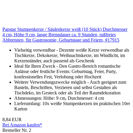
Papstar Stumpenkerze / Säulenkerze weiß (10 Stück) Durchmesser
4 cm, Höhe 9 cm, lange Brenndauer ca. 9 Stunden, rußfreies
Abbrennen, für Gastronomie, Geburtstage und Feiern, #17915
Vielseitig verwendbar - Dezente weiße Kerze verwendbar als
Tischkerze, Dekokerze, Weihnachtskerze, im Windlicht, im
Kerzenständer, auch passend als Geschenk
Ideal für Ihren Zweck - Den Gastro-Bereich romantische
Anlässe oder festliche Events: Geburtstag, Feier, Party,
konfessionelles Fest, Verlobung oder Hochzeit
Weitere Verwendungszwecke möglich - Auch geeignet zum
Basteln, Beschriften, Verzieren und selbst Gestalten als
Tischdeko, im Gesteck oder als Teil der Raumdekoration
Abmessungen: Höhe: 9 cm, Durchmesser: 4 cm
Lieferumfang: 10x weiße Stumpenkerzen im praktischen 10er
Karton
8,84 EUR
Bei Amazon kaufen*
Bestseller Nr. 2