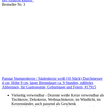
Bei Amazon kaufen*
Bestseller Nr. 3
Papstar Stumpenkerze / Säulenkerze weiß (10 Stück) Durchmesser
4 cm, Höhe 9 cm, lange Brenndauer ca. 9 Stunden, rußfreies
Abbrennen, für Gastronomie, Geburtstage und Feiern, #17915
Vielseitig verwendbar - Dezente weiße Kerze verwendbar als
Tischkerze, Dekokerze, Weihnachtskerze, im Windlicht, im
Kerzenständer, auch passend als Geschenk