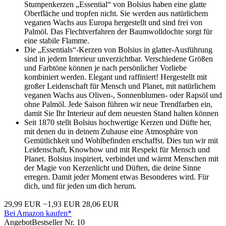
Stumpenkerzen „Essential“ von Bolsius haben eine glatte
Oberfläche und tropfen nicht. Sie werden aus natürlichem
veganen Wachs aus Europa hergestellt und sind frei von
Palmöl. Das Flechtverfahren der Baumwolldochte sorgt für
eine stabile Flamme.
Die „Essentials“-Kerzen von Bolsius in glatter-Ausführung
sind in jedem Interieur unverzichtbar. Verschiedene Größen
und Farbtöne können je nach persönlicher Vorliebe
kombiniert werden. Elegant und raffiniert! Hergestellt mit
großer Leidenschaft für Mensch und Planet, mit natürlichem
veganen Wachs aus Oliven-, Sonnenblumen- oder Rapsöl und
ohne Palmöl. Jede Saison führen wir neue Trendfarben ein,
damit Sie Ihr Interieur auf dem neuesten Stand halten können
Seit 1870 stellt Bolsius hochwertige Kerzen und Düfte her,
mit denen du in deinem Zuhause eine Atmosphäre von
Gemütlichkeit und Wohlbefinden erschaffst. Dies tun wir mit
Leidenschaft, Knowhow und mit Respekt für Mensch und
Planet. Bolsius inspiriert, verbindet und wärmt Menschen mit
der Magie von Kerzenlicht und Düften, die deine Sinne
erregen. Damit jeder Moment etwas Besonderes wird. Für
dich, und für jeden um dich herum.
29,99 EUR
−1,93 EUR
28,06 EUR
Bei Amazon kaufen*
Angebot
Bestseller Nr. 10