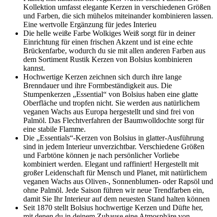
Kollektion umfasst elegante Kerzen in verschiedenen Größen
und Farben, die sich mühelos miteinander kombinieren lassen.
Eine wertvolle Ergänzung für jedes Interieu
Die helle weiße Farbe Wolkiges Weiß sorgt für in deiner
Einrichtung für einen frischen Akzent und ist eine echte
Brückenfarbe, wodurch du sie mit allen anderen Farben aus
dem Sortiment Rustik Kerzen von Bolsius kombinieren
kannst.
Hochwertige Kerzen zeichnen sich durch ihre lange
Brenndauer und ihre Formbeständigkeit aus. Die
Stumpenkerzen „Essential“ von Bolsius haben eine glatte
Oberfläche und tropfen nicht. Sie werden aus natürlichem
veganen Wachs aus Europa hergestellt und sind frei von
Palmöl. Das Flechtverfahren der Baumwolldochte sorgt für
eine stabile Flamme.
Die „Essentials“-Kerzen von Bolsius in glatter-Ausführung
sind in jedem Interieur unverzichtbar. Verschiedene Größen
und Farbtöne können je nach persönlicher Vorliebe
kombiniert werden. Elegant und raffiniert! Hergestellt mit
großer Leidenschaft für Mensch und Planet, mit natürlichem
veganen Wachs aus Oliven-, Sonnenblumen- oder Rapsöl und
ohne Palmöl. Jede Saison führen wir neue Trendfarben ein,
damit Sie Ihr Interieur auf dem neuesten Stand halten können
Seit 1870 stellt Bolsius hochwertige Kerzen und Düfte her,
mit denen du in deinem Zuhause eine Atmosphäre von