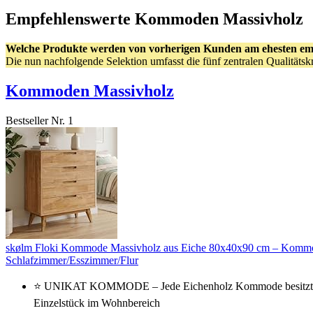
Empfehlenswerte Kommoden Massivholz
Welche Produkte werden von vorherigen Kunden am ehesten em
Die nun nachfolgende Selektion umfasst die fünf zentralen Qualitäts
Kommoden Massivholz
Bestseller Nr. 1
skølm Floki Kommode Massivholz aus Eiche 80x40x90 cm – Kommod
Schlafzimmer/Esszimmer/Flur
⭐ UNIKAT KOMMODE – Jede Eichenholz Kommode besitzt durch 
Einzelstück im Wohnbereich