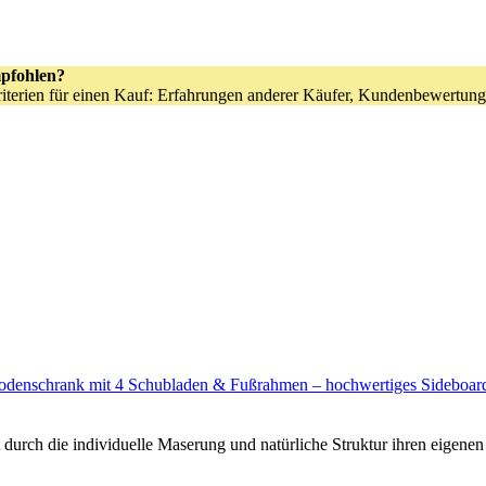
pfohlen?
kriterien für einen Kauf: Erfahrungen anderer Käufer, Kundenbewertung
enschrank mit 4 Schubladen & Fußrahmen – hochwertiges Sideboard
die individuelle Maserung und natürliche Struktur ihren eigenen C