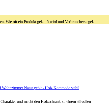
en, Wie oft ein Produkt gekauft wird und Verbrauchersiegel.
 Wohnzimmer Natur geölt - Holz Kommode stabil
harakter und macht den Holzschrank zu einem stilvollen