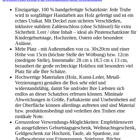
Einzigartige, 100 % handgefertigte Schatzkiste: Jede Truhe
wird in sorgfältiger Handarbeit aus Holz gefertigt und ist ein
echtes Unikat. Mit Deckel zum sicheren Verschließen,
inklusive stabilem Zahlenschloss (ohne Schlüssel) für extra
Sicherheit. Leer / ohne Inhalt – ideal als Piratenschatzkiste für
Kindergeburtstage, Hochzeiten, Ostern oder besondere
Anlässe.
Mehr Platz - mit Außenmaßen von ca. 30x20cm und einer
Höhe von 15cm (höchste Stelle der Wölbung) bzw. 12cm
(niedrigste Stelle), Innenmaße: 28 cm x 18,5 cm x 13 cm,
bezaubert die große rechteckige Holzbox mit besonders viel
Platz für alle Ihre Schätze.
Hochwertige Materialien (Holz, Kunst-Leder, Metall-
Verzierungen) gestalten die Box sehr edel und
widerstandsfähig, damit Sie und/oder Ihre Liebsten sich
endlos an dieser Schatzbox erfreuen können. Minimale
Abweichungen in Größe, Farbakzente und Unebenheiten auf
der Oberfläche können allerdings auftreten und sind Material
bzw. produktionsbedingt und verleihen den Truhen eine
rustikale Note.
Grenzenlose Verwendungs-Möglichkeiten: Empfehlenswert
als ausgefallenes Geburtstagsgeschenk, Weihnachtsgeschenk,
Geldgeschenk zur Hochzeit, Taufe, als Spardose, zur
Aufbewahrung von Erinnerungen, Spielzeug, Bücher,