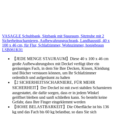
VASAGLE Schuhbank, Sitzbank mit Stauraum, Sitztruhe mit 2
Sicherheitsscharnieren, Aufbewahrungsschrank, Landhausstil, 40 x
100 x 46 cm, für Flur, Schlafzimmer, Wohnzimmer, honigbraun
LSB061K01
【JEDE MENGE STAURAUM】Diese 40 x 100 x 46 cm
große Aufbewahrungsbox mit Deckel verfügt über ein
geräumiges Fach, in dem Sie Ihre Decken, Kissen, Kleidung
und Bücher verstauen können, um Ihr Schlafzimmer
ordentlich und aufgeräumt zu halten
【2 SICHERHEITSSCHARNIERE, FÜR MEHR
SICHERHEIT】Der Deckel ist mit zwei stabilen Scharnieren
ausgestattet, die dafür sorgen, dass er in jedem Winkel
geöffnet bleiben und sanft schließen kann. So besteht keine
Gefahr, dass Ihre Finger eingeklemmt werden
【HOHE BELASTBARKEIT】Die Oberfläche ist bis 136
kg und das Fach bis 60 kg belastbar, so dass Sie sich