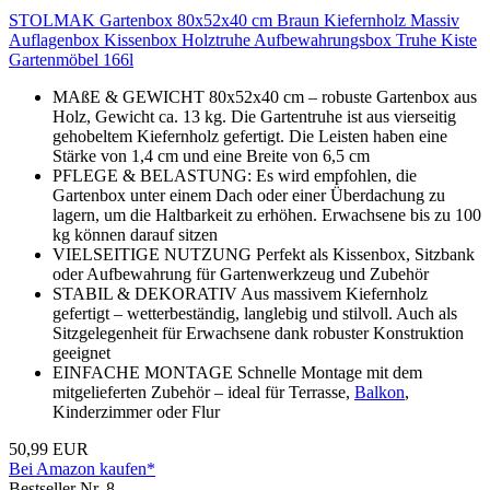
STOLMAK Gartenbox 80x52x40 cm Braun Kiefernholz Massiv
Auflagenbox Kissenbox Holztruhe Aufbewahrungsbox Truhe Kiste
Gartenmöbel 166l
MAßE & GEWICHT 80x52x40 cm – robuste Gartenbox aus
Holz, Gewicht ca. 13 kg. Die Gartentruhe ist aus vierseitig
gehobeltem Kiefernholz gefertigt. Die Leisten haben eine
Stärke von 1,4 cm und eine Breite von 6,5 cm
PFLEGE & BELASTUNG: Es wird empfohlen, die
Gartenbox unter einem Dach oder einer Überdachung zu
lagern, um die Haltbarkeit zu erhöhen. Erwachsene bis zu 100
kg können darauf sitzen
VIELSEITIGE NUTZUNG Perfekt als Kissenbox, Sitzbank
oder Aufbewahrung für Gartenwerkzeug und Zubehör
STABIL & DEKORATIV Aus massivem Kiefernholz
gefertigt – wetterbeständig, langlebig und stilvoll. Auch als
Sitzgelegenheit für Erwachsene dank robuster Konstruktion
geeignet
EINFACHE MONTAGE Schnelle Montage mit dem
mitgelieferten Zubehör – ideal für Terrasse,
Balkon
,
Kinderzimmer oder Flur
50,99 EUR
Bei Amazon kaufen*
Bestseller Nr. 8