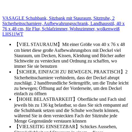
VASAGLE Schuhbank, Sitzbank mit Stauraum, Sitztruhe, 2
Sicherheitsscharniere, Aufbewahrungsschrank, Landhausstil, 40 x
76 x 48 cm, für Flur, Schlafzimmer, Wohnzimmer, wolkenweiß
LHS11WT
【VIEL STAURAUM】Mit einer Größe von 40 x 76 x 48
cm bietet diese große Aufbewahrungsbox mit Deckel viel
Stauraum, um Decken, Kissen, Kleidung und Bücher außer
Sichtweite zu verstecken und Ordnung zu schaffen, wo
immer Sie sie benutzen
【SICHER, EINFACH ZU BEWEGEN, PRAKTISCH】2
Sicherheitsscharniere verhindern, dass der Deckel abrupt
zuschlägt. 2 handfreundliche Seitengriffe, um die Truhe leicht
zu bewegen; Öffnung auf der Vorderseite, um den Deckel
einfach zu öffnen
【HOHE BELASTBARKEIT】Oberfläche und Fach sind
jeweils bis zu 136 kg belastbar, so dass Sie sich entspannt auf
die Schuhbank setzen und die Schuhe wechseln können,
während Sie in dem versteckten Fach der Sitztruhe jede
Menge Gegenstände verstauen können
【VIELSEITIG EINSETZBAR】Schickes Aussehen,