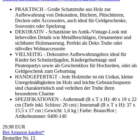
PRAKTISCH - Große Schatztruhe aus Holz zur
Aufbewahrung von Dekoration, Büchern, Plüschtieren,
Decken oder Accessoires, auch ideal für Geldgeschenke,
Souvenirs oder Spielzeug
DEKORATIV - Schatzkiste im Antik-/Vintage-Look mit
liebevollen Details wie Metallbeschlägen, Ornamenten und
sichtbarer Holzmaserung. Perfekt als Deko Truhe oder
stilvolles Wohnaccessoire
VIELSEITIG - Dekorative Aufbewahrungsbox ideal für
Kinder bei Schnitzeljagden, Kindergeburtstage und
Piratenpartys sowie als Geschenkbox für Hochzeiten, oder als
Geldgeschenk zum Geburtstag
HANDGEFERTIGT - Jede Holztruhe ist ein Unikat, kleine
Unregelmäßigkeiten im Holz und leichte Gebrauchsspuren
sind charakteristisch und verleihen der Truhe ihren
besonderen Charme
SPEZIFIKATIONEN - Außenmaß (B x T x H): 40 x 19 x 22
cm (Tiefe inkl. Schloss: 20 cm) | Innenmaß (B x T x H): 37 x
15,5 x 17 cm | Gewicht: 1,6 kg | Farbe: Braun/Rot |
Artikelnummer: 6400-140
29,98 EUR
Bei Amazon kaufen*
Bestseller Nr. 15