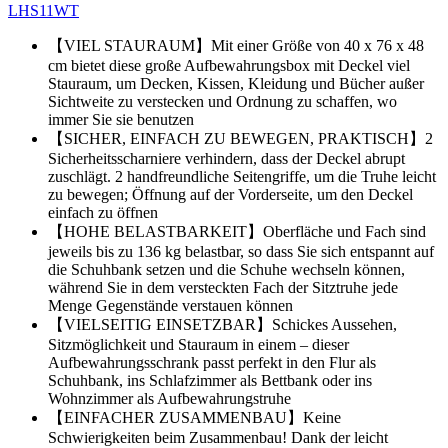
LHS11WT
【VIEL STAURAUM】Mit einer Größe von 40 x 76 x 48
cm bietet diese große Aufbewahrungsbox mit Deckel viel
Stauraum, um Decken, Kissen, Kleidung und Bücher außer
Sichtweite zu verstecken und Ordnung zu schaffen, wo
immer Sie sie benutzen
【SICHER, EINFACH ZU BEWEGEN, PRAKTISCH】2
Sicherheitsscharniere verhindern, dass der Deckel abrupt
zuschlägt. 2 handfreundliche Seitengriffe, um die Truhe leicht
zu bewegen; Öffnung auf der Vorderseite, um den Deckel
einfach zu öffnen
【HOHE BELASTBARKEIT】Oberfläche und Fach sind
jeweils bis zu 136 kg belastbar, so dass Sie sich entspannt auf
die Schuhbank setzen und die Schuhe wechseln können,
während Sie in dem versteckten Fach der Sitztruhe jede
Menge Gegenstände verstauen können
【VIELSEITIG EINSETZBAR】Schickes Aussehen,
Sitzmöglichkeit und Stauraum in einem – dieser
Aufbewahrungsschrank passt perfekt in den Flur als
Schuhbank, ins Schlafzimmer als Bettbank oder ins
Wohnzimmer als Aufbewahrungstruhe
【EINFACHER ZUSAMMENBAU】Keine
Schwierigkeiten beim Zusammenbau! Dank der leicht