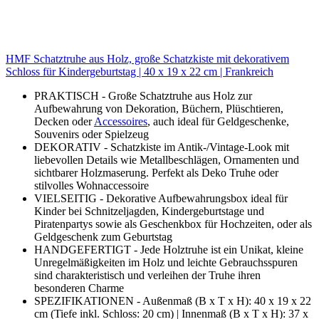
HMF Schatztruhe aus Holz, große Schatzkiste mit dekorativem
Schloss für Kindergeburtstag | 40 x 19 x 22 cm | Frankreich
PRAKTISCH - Große Schatztruhe aus Holz zur
Aufbewahrung von Dekoration, Büchern, Plüschtieren,
Decken oder
Accessoires
, auch ideal für Geldgeschenke,
Souvenirs oder Spielzeug
DEKORATIV - Schatzkiste im Antik-/Vintage-Look mit
liebevollen Details wie Metallbeschlägen, Ornamenten und
sichtbarer Holzmaserung. Perfekt als Deko Truhe oder
stilvolles Wohnaccessoire
VIELSEITIG - Dekorative Aufbewahrungsbox ideal für
Kinder bei Schnitzeljagden, Kindergeburtstage und
Piratenpartys sowie als Geschenkbox für Hochzeiten, oder als
Geldgeschenk zum Geburtstag
HANDGEFERTIGT - Jede Holztruhe ist ein Unikat, kleine
Unregelmäßigkeiten im Holz und leichte Gebrauchsspuren
sind charakteristisch und verleihen der Truhe ihren
besonderen Charme
SPEZIFIKATIONEN - Außenmaß (B x T x H): 40 x 19 x 22
cm (Tiefe inkl. Schloss: 20 cm) | Innenmaß (B x T x H): 37 x