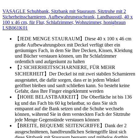
VASAGLE Schuhbank, Sitzbank mit Stauraum, Sitztruhe mit 2
Sicherheitsscharnieren, Aufbewahrungsschrank, Landhausstil, 40 x
100 x 46 cm, für Flur, Schlafzimmer, Wohnzimmer, honigbraun
LSB061K01
【JEDE MENGE STAURAUM】Diese 40 x 100 x 46 cm
große Aufbewahrungsbox mit Deckel verfügt über ein
geräumiges Fach, in dem Sie Ihre Decken, Kissen, Kleidung
und Bücher verstauen können, um Ihr Schlafzimmer
ordentlich und aufgeräumt zu halten
【2 SICHERHEITSSCHARNIERE, FÜR MEHR
SICHERHEIT】Der Deckel ist mit zwei stabilen Scharnieren
ausgestattet, die dafür sorgen, dass er in jedem Winkel
geöffnet bleiben und sanft schließen kann. So besteht keine
Gefahr, dass Ihre Finger eingeklemmt werden
【HOHE BELASTBARKEIT】Die Oberfläche ist bis 136
kg und das Fach bis 60 kg belastbar, so dass Sie sich
entspannt auf die Bank setzen und die Schuhe wechseln
können, während Sie in dem versteckten Fach der Sitztruhe
jede Menge Gegenstände verstauen können
【BREITE, BEQUEME SEITENGRIFFE】Dank der 2
ausgeschnittenen, handfreundlichen Seitengriffe lässt sich
diese Sitzbank mit Stauraum bequem und mühelos dorthin