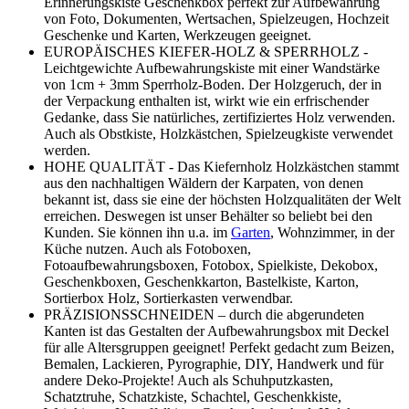
Erinnerungskiste Geschenkbox perfekt zur Aufbewahrung
von Foto, Dokumenten, Wertsachen, Spielzeugen, Hochzeit
Geschenke und Karten, Werkzeugen geeignet.
EUROPÄISCHES KIEFER-HOLZ & SPERRHOLZ -
Leichtgewichte Aufbewahrungskiste mit einer Wandstärke
von 1cm + 3mm Sperrholz-Boden. Der Holzgeruch, der in
der Verpackung enthalten ist, wirkt wie ein erfrischender
Gedanke, dass Sie natürliches, zertifiziertes Holz verwenden.
Auch als Obstkiste, Holzkästchen, Spielzeugkiste verwendet
werden.
HOHE QUALITÄT - Das Kiefernholz Holzkästchen stammt
aus den nachhaltigen Wäldern der Karpaten, von denen
bekannt ist, dass sie eine der höchsten Holzqualitäten der Welt
erreichen. Deswegen ist unser Behälter so beliebt bei den
Kunden. Sie können ihn u.a. im
Garten
, Wohnzimmer, in der
Küche nutzen. Auch als Fotoboxen,
Fotoaufbewahrungsboxen, Fotobox, Spielkiste, Dekobox,
Geschenkboxen, Geschenkkarton, Bastelkiste, Karton,
Sortierbox Holz, Sortierkasten verwendbar.
PRÄZISIONSSCHNEIDEN – durch die abgerundeten
Kanten ist das Gestalten der Aufbewahrungsbox mit Deckel
für alle Altersgruppen geeignet! Perfekt gedacht zum Beizen,
Bemalen, Lackieren, Pyrographie, DIY, Handwerk und für
andere Deko-Projekte! Auch als Schuhputzkasten,
Schatztruhe, Schatzkiste, Schachtel, Geschenkkiste,