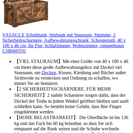
VASAGLE Schuhbank, Sitzbank mit Stauraum, Sitztruhe, 2
Sicherheitsscharniere, Aufbewahrungsschrank, Scheunenstil, 40 x
100 x 46 cm, für Flur, Schlafzimmer, Wohnzimmer, vintagebraun
LSB060T01
【VIEL STAURAUM】Mit einer Größe von 40 x 100 x 46
cm bietet diese große Aufbewahrungsbox mit Deckel viel
Stauraum, um
Decken
, Kissen, Kleidung und Bücher außer
Sichtweite zu verstecken und Ordnung zu schaffen, wo
immer Sie sie benutzen
【2 SICHERHEITSSCHARNIERE, FÜR MEHR
SICHERHEIT】2 stabile Scharniere sorgen dafür, dass der
Deckel der Truhe in jedem Winkel geöffnet bleiben und sanft
schließen kann. So besteht keine Gefahr, dass Ihre Finger
eingeklemmt werden
【HOHE BELASTBARKEIT】 Die Oberfläche ist bis 136
kg und das Fach bis 60 kg belastbar, so dass Sie sich
entspannt auf die Bank setzen und die Schuhe wechseln