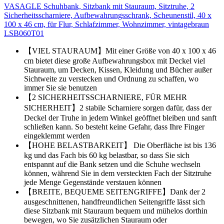
VASAGLE Schuhbank, Sitzbank mit Stauraum, Sitztruhe, 2
Sicherheitsscharniere, Aufbewahrungsschrank, Scheunenstil, 40 x
100 x 46 cm, für Flur, Schlafzimmer, Wohnzimmer, vintagebraun
LSB060T01
【VIEL STAURAUM】Mit einer Größe von 40 x 100 x 46
cm bietet diese große Aufbewahrungsbox mit Deckel viel
Stauraum, um Decken, Kissen, Kleidung und Bücher außer
Sichtweite zu verstecken und Ordnung zu schaffen, wo
immer Sie sie benutzen
【2 SICHERHEITSSCHARNIERE, FÜR MEHR
SICHERHEIT】2 stabile Scharniere sorgen dafür, dass der
Deckel der Truhe in jedem Winkel geöffnet bleiben und sanft
schließen kann. So besteht keine Gefahr, dass Ihre Finger
eingeklemmt werden
【HOHE BELASTBARKEIT】 Die Oberfläche ist bis 136
kg und das Fach bis 60 kg belastbar, so dass Sie sich
entspannt auf die Bank setzen und die Schuhe wechseln
können, während Sie in dem versteckten Fach der Sitztruhe
jede Menge Gegenstände verstauen können
【BREITE, BEQUEME SEITENGRIFFE】Dank der 2
ausgeschnittenen, handfreundlichen Seitengriffe lässt sich
diese Sitzbank mit Stauraum bequem und mühelos dorthin
bewegen, wo Sie zusätzlichen Stauraum oder