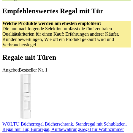
Empfehlenswertes Regal mit Tür
Welche Produkte werden am ehesten empfohlen?
Die nun nachfolgende Selektion umfasst die fünf zentralen
Qualitätskriterien für einen Kauf: Erfahrungen anderer Käufer,
Kundenbewertungen, Wie oft ein Produkt gekauft wird und
Verbrauchersiegel.
Regale mit Türen
Angebot
Bestseller Nr. 1
WOLTU Bücherregal Bücherschrank, Standregal mit Schubladen,
Regal mit Tür, Büroregal, Aufbewahrungsregal für Wohnzimmer