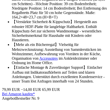
cm Schritten) - Höchste Position: 39 cm Bodenfreiheit;
Niedrigste Position: 14 cm Bodenfreiheit; Bei Entfernung des
Regalbretts Platz für 50 cm hohe Gegenstände. Maße:
164,2×48×23,7 cm (H×B×T)
【Verstärkte Sicherheit & Kippschutz】Hergestellt aus
robuster HDF-Platte für langlebige Haltbarkeit. Enthält
Kippschutz-Set zur sicheren Wandmontage - wesentliches
Sicherheitsmerkmal für Haushalte mit Kindern oder
Haustieren.
【Mehr als ein Bücherregal】Vielseitig für
Mehrzwecknutzung: Ausstellung von Sammlerstücken im
Wohnzimmer, Aufbewahrung von Vorräten in der Küche,
Organisation von
Accessoires
im Ankleidezimmer oder
Ordnung im Home Office.
【Einfache Montage & Zuverlässiger Support】Einfacher
Aufbau mit Indikatoraufklebern auf Teilen und klaren
Anleitungen. Unterstützt durch exzellenten Kundenservice -
unser Team löst Anfragen innerhalb von 24 Stunden.
79,99 EUR
−14,00 EUR
65,99 EUR
Bei Amazon kaufen*
Angebot
Bestseller Nr. 9