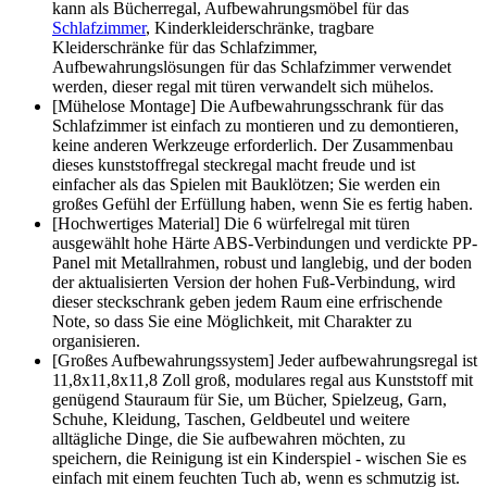
kann als Bücherregal, Aufbewahrungsmöbel für das
Schlafzimmer
, Kinderkleiderschränke, tragbare
Kleiderschränke für das Schlafzimmer,
Aufbewahrungslösungen für das Schlafzimmer verwendet
werden, dieser regal mit türen verwandelt sich mühelos.
[Mühelose Montage] Die Aufbewahrungsschrank für das
Schlafzimmer ist einfach zu montieren und zu demontieren,
keine anderen Werkzeuge erforderlich. Der Zusammenbau
dieses kunststoffregal steckregal macht freude und ist
einfacher als das Spielen mit Bauklötzen; Sie werden ein
großes Gefühl der Erfüllung haben, wenn Sie es fertig haben.
[Hochwertiges Material] Die 6 würfelregal mit türen
ausgewählt hohe Härte ABS-Verbindungen und verdickte PP-
Panel mit Metallrahmen, robust und langlebig, und der boden
der aktualisierten Version der hohen Fuß-Verbindung, wird
dieser steckschrank geben jedem Raum eine erfrischende
Note, so dass Sie eine Möglichkeit, mit Charakter zu
organisieren.
[Großes Aufbewahrungssystem] Jeder aufbewahrungsregal ist
11,8x11,8x11,8 Zoll groß, modulares regal aus Kunststoff mit
genügend Stauraum für Sie, um Bücher, Spielzeug, Garn,
Schuhe, Kleidung, Taschen, Geldbeutel und weitere
alltägliche Dinge, die Sie aufbewahren möchten, zu
speichern, die Reinigung ist ein Kinderspiel - wischen Sie es
einfach mit einem feuchten Tuch ab, wenn es schmutzig ist.