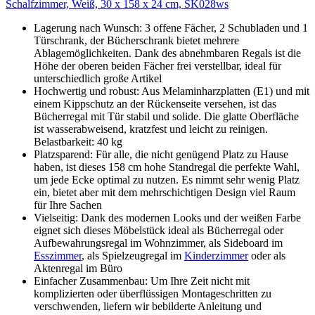
Schalfzimmer, Weiß, 30 x 158 x 24 cm, SK028ws
Lagerung nach Wunsch: 3 offene Fächer, 2 Schubladen und 1
Türschrank, der Bücherschrank bietet mehrere
Ablagemöglichkeiten. Dank des abnehmbaren Regals ist die
Höhe der oberen beiden Fächer frei verstellbar, ideal für
unterschiedlich große Artikel
Hochwertig und robust: Aus Melaminharzplatten (E1) und mit
einem Kippschutz an der Rückenseite versehen, ist das
Bücherregal mit Tür stabil und solide. Die glatte Oberfläche
ist wasserabweisend, kratzfest und leicht zu reinigen.
Belastbarkeit: 40 kg
Platzsparend: Für alle, die nicht genügend Platz zu Hause
haben, ist dieses 158 cm hohe Standregal die perfekte Wahl,
um jede Ecke optimal zu nutzen. Es nimmt sehr wenig Platz
ein, bietet aber mit dem mehrschichtigen Design viel Raum
für Ihre Sachen
Vielseitig: Dank des modernen Looks und der weißen Farbe
eignet sich dieses Möbelstück ideal als Bücherregal oder
Aufbewahrungsregal im Wohnzimmer, als Sideboard im
Esszimmer
, als Spielzeugregal im
Kinderzimmer
oder als
Aktenregal im Büro
Einfacher Zusammenbau: Um Ihre Zeit nicht mit
komplizierten oder überflüssigen Montageschritten zu
verschwenden, liefern wir bebilderte Anleitung und