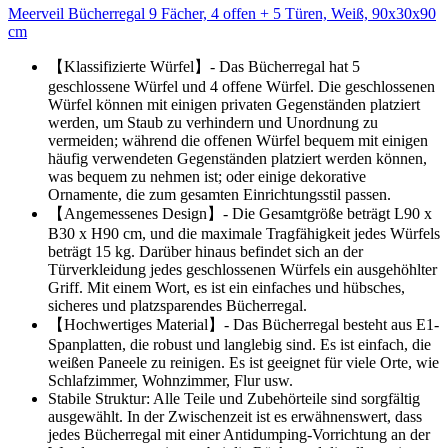
Meerveil Bücherregal 9 Fächer, 4 offen + 5 Türen, Weiß, 90x30x90
cm
【Klassifizierte Würfel】- Das Bücherregal hat 5
geschlossene Würfel und 4 offene Würfel. Die geschlossenen
Würfel können mit einigen privaten Gegenständen platziert
werden, um Staub zu verhindern und Unordnung zu
vermeiden; während die offenen Würfel bequem mit einigen
häufig verwendeten Gegenständen platziert werden können,
was bequem zu nehmen ist; oder einige dekorative
Ornamente, die zum gesamten Einrichtungsstil passen.
【Angemessenes Design】- Die Gesamtgröße beträgt L90 x
B30 x H90 cm, und die maximale Tragfähigkeit jedes Würfels
beträgt 15 kg. Darüber hinaus befindet sich an der
Türverkleidung jedes geschlossenen Würfels ein ausgehöhlter
Griff. Mit einem Wort, es ist ein einfaches und hübsches,
sicheres und platzsparendes Bücherregal.
【Hochwertiges Material】- Das Bücherregal besteht aus E1-
Spanplatten, die robust und langlebig sind. Es ist einfach, die
weißen Paneele zu reinigen. Es ist geeignet für viele Orte, wie
Schlafzimmer, Wohnzimmer, Flur usw.
Stabile Struktur: Alle Teile und Zubehörteile sind sorgfältig
ausgewählt. In der Zwischenzeit ist es erwähnenswert, dass
jedes Bücherregal mit einer Antidumping-Vorrichtung an der