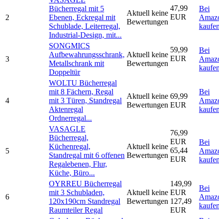
47,99
Bücherregal mit 5
Bei
Aktuell keine
EUR
2
Ebenen, Eckregal mit
Amaz
Bewertungen
Schublade, Leiterregal,
kaufe
Industrial-Design, mit...
SONGMICS
59,99
Bei
Aufbewahrungsschrank,
Aktuell keine
EUR
3
Amaz
Metallschrank mit
Bewertungen
kaufe
Doppeltür
WOLTU Bücherregal
mit 8 Fächern, Regal
Bei
Aktuell keine
69,99
4
mit 3 Türen, Standregal
Amaz
Bewertungen
EUR
Aktenregal
kaufe
Ordnerregal...
VASAGLE
76,99
Bücherregal,
EUR
Bei
Küchenregal,
Aktuell keine
65,44
5
Amaz
Standregal mit 6 offenen
Bewertungen
EUR
kaufe
Regalebenen, Flur,
Küche, Büro...
OYRREU Bücherregal
149,99
Bei
mit 3 Schubladen,
Aktuell keine
EUR
6
Amaz
120x190cm Standregal
Bewertungen
127,49
kaufe
Raumteiler Regal
EUR