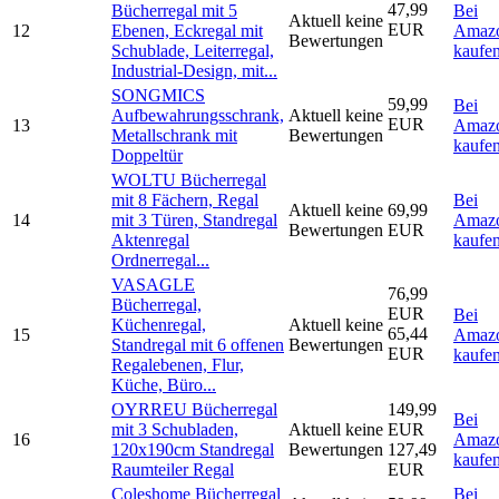
47,99
Bücherregal mit 5
Bei
Aktuell keine
EUR
12
Ebenen, Eckregal mit
Amaz
Bewertungen
Schublade, Leiterregal,
kaufe
Industrial-Design, mit...
SONGMICS
59,99
Bei
Aufbewahrungsschrank,
Aktuell keine
EUR
13
Amaz
Metallschrank mit
Bewertungen
kaufe
Doppeltür
WOLTU Bücherregal
mit 8 Fächern, Regal
Bei
Aktuell keine
69,99
14
mit 3 Türen, Standregal
Amaz
Bewertungen
EUR
Aktenregal
kaufe
Ordnerregal...
VASAGLE
76,99
Bücherregal,
EUR
Bei
Küchenregal,
Aktuell keine
65,44
15
Amaz
Standregal mit 6 offenen
Bewertungen
EUR
kaufe
Regalebenen, Flur,
Küche, Büro...
OYRREU Bücherregal
149,99
Bei
mit 3 Schubladen,
Aktuell keine
EUR
16
Amaz
120x190cm Standregal
Bewertungen
127,49
kaufe
Raumteiler Regal
EUR
Coleshome Bücherregal
Bei