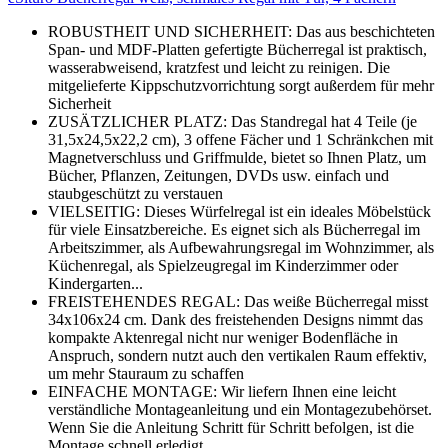
ROBUSTHEIT UND SICHERHEIT: Das aus beschichteten
Span- und MDF-Platten gefertigte Bücherregal ist praktisch,
wasserabweisend, kratzfest und leicht zu reinigen. Die
mitgelieferte Kippschutzvorrichtung sorgt außerdem für mehr
Sicherheit
ZUSÄTZLICHER PLATZ: Das Standregal hat 4 Teile (je
31,5x24,5x22,2 cm), 3 offene Fächer und 1 Schränkchen mit
Magnetverschluss und Griffmulde, bietet so Ihnen Platz, um
Bücher, Pflanzen, Zeitungen, DVDs usw. einfach und
staubgeschützt zu verstauen
VIELSEITIG: Dieses Würfelregal ist ein ideales Möbelstück
für viele Einsatzbereiche. Es eignet sich als Bücherregal im
Arbeitszimmer, als Aufbewahrungsregal im Wohnzimmer, als
Küchenregal, als Spielzeugregal im Kinderzimmer oder
Kindergarten...
FREISTEHENDES REGAL: Das weiße Bücherregal misst
34x106x24 cm. Dank des freistehenden Designs nimmt das
kompakte Aktenregal nicht nur weniger Bodenfläche in
Anspruch, sondern nutzt auch den vertikalen Raum effektiv,
um mehr Stauraum zu schaffen
EINFACHE MONTAGE: Wir liefern Ihnen eine leicht
verständliche Montageanleitung und ein Montagezubehörset.
Wenn Sie die Anleitung Schritt für Schritt befolgen, ist die
Montage schnell erledigt