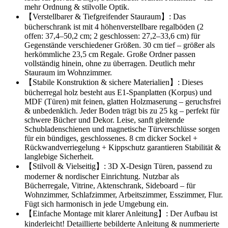
mehr Ordnung & stilvolle Optik.
【Verstellbarer & Tiefgreifender Stauraum】: Das
bücherschrank ist mit 4 höhenverstellbare regalböden (2
offen: 37,4–50,2 cm; 2 geschlossen: 27,2–33,6 cm) für
Gegenstände verschiedener Größen. 30 cm tief – größer als
herkömmliche 23,5 cm Regale. Große Ordner passen
vollständig hinein, ohne zu überragen. Deutlich mehr
Stauraum im Wohnzimmer.
【Stabile Konstruktion & sichere Materialien】: Dieses
bücherregal holz besteht aus E1-Spanplatten (Korpus) und
MDF (Türen) mit feinen, glatten Holzmaserung – geruchsfrei
& unbedenklich. Jeder Boden trägt bis zu 25 kg – perfekt für
schwere Bücher und Dekor. Leise, sanft gleitende
Schubladenschienen und magnetische Türverschlüsse sorgen
für ein bündiges, geschlossenes. 8 cm dicker Sockel +
Rückwandverriegelung + Kippschutz garantieren Stabilität &
langlebige Sicherheit.
【Stilvoll & Vielseitig】: 3D X‑Design Türen, passend zu
moderner & nordischer Einrichtung. Nutzbar als
Bücherregale, Vitrine, Aktenschrank, Sideboard – für
Wohnzimmer, Schlafzimmer, Arbeitszimmer, Esszimmer, Flur.
Fügt sich harmonisch in jede Umgebung ein.
【Einfache Montage mit klarer Anleitung】: Der Aufbau ist
kinderleicht! Detaillierte bebilderte Anleitung & nummerierte