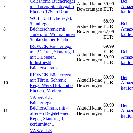
Coleshome Bücherregal
Bei
Aktuell keine
59,99
7
mit Türen, Standregal 6
Amaz
Bewertungen
EUR
Ebenen 176cm Braun
kaufe
WOLTU Bücherregal,
68,99
Standregal,
Bei
Aktuell keine
EUR
8
Bücherschrank mit
Amaz
Bewertungen
62,09
Türen, für Wohnzimmer
kaufe
EUR
Schlafzimmer Küche...
69,99
IRONCK Bücherregal
EUR
mit 2 Türen, Standregal
Bei
Aktuell keine
59,99
9
mit 5 Ebenen,
Amaz
Bewertungen
EUR
Industriestil
kaufe
Bücherschrank...
IRONCK Bücherregal
69,99
Bei
mit Türen, Schrank
Aktuell keine
EUR
10
Amaz
Regal Weiß Holz mit 6
Bewertungen
kaufe
Ebenen, Modern
VASAGLE
Bücherregal,
69,99
Bei
Bücherschrank mit 4
Aktuell keine
EUR
11
Amaz
offenen Regalebenen,
Bewertungen
kaufe
Regal, Standregal,
geräumiger...
VASAGLE