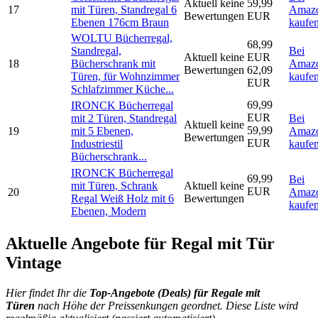
Aktuell keine
59,99
17
mit Türen, Standregal 6
Amaz
Bewertungen
EUR
Ebenen 176cm Braun
kaufe
WOLTU Bücherregal,
68,99
Standregal,
Bei
Aktuell keine
EUR
18
Bücherschrank mit
Amaz
Bewertungen
62,09
Türen, für Wohnzimmer
kaufe
EUR
Schlafzimmer Küche...
69,99
IRONCK Bücherregal
EUR
mit 2 Türen, Standregal
Bei
Aktuell keine
59,99
19
mit 5 Ebenen,
Amaz
Bewertungen
EUR
Industriestil
kaufe
Bücherschrank...
IRONCK Bücherregal
69,99
Bei
mit Türen, Schrank
Aktuell keine
EUR
20
Amaz
Regal Weiß Holz mit 6
Bewertungen
kaufe
Ebenen, Modern
Aktuelle Angebote für Regal mit Tür
Vintage
Hier findet Ihr die
Top-An
gebote (Deals) für Regale mit
Türen
nach Höhe der Preissenkungen geordnet. Diese Liste wird