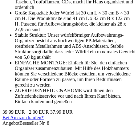
Taschen, Topfpflanzen, CDs, macht Ihr Haus organisiert und
ordentlich
Große Kapazität: Jeder Würfel ist 30 cm L × 30 cm B × 30
cm H. Die Produktmaße sind 91 cm L x 32 cm B x 122 cm
H. Passend für Aufbewahrungskörbe, die kleiner als 28 x
27,9 cm sind
Stabile Struktur: Unser würfelförmiger Aufbewahrungs-
Organizer besteht aus hochwertigen PP-Materialien,
rostfreiem Metallrahmen und ABS-Anschlüssen. Stabile
Struktur sorgt dafür, dass jeder Würfel ein maximales Gewicht
von 5,0 kg aushält
EINFACHE MONTAGE: Einfach für Sie, den einfachen
Organizer zusammenzubauen. Mit Hilfe des Holzhammers
können Sie verschiedene Blöcke erstellen, um verschiedene
Räume oder Formen zu passen, um Ihren Bedürfnissen
gerecht zu werden
ZUFRIEDENHEIT: C&AHOME wird Ihnen den
Zufriedenheitsservice vor und nach Ihrem Kauf bieten.
Einfach kaufen und genießen
39,99 EUR
−2,00 EUR
37,99 EUR
Bei Amazon kaufen*
Angebot
Bestseller Nr. 8