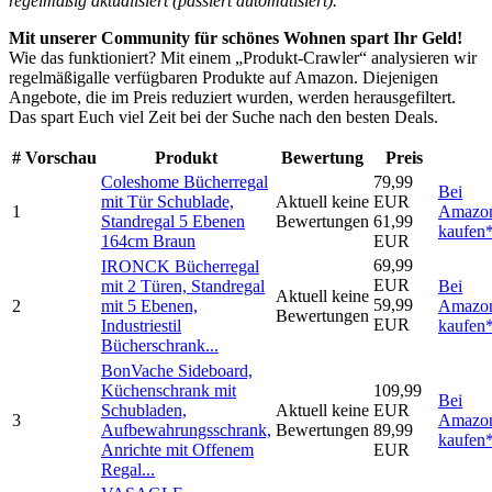
regelmäßig aktualisiert (passiert automatisiert).
Mit unserer Community für schönes Wohnen spart Ihr Geld!
Wie das funktioniert? Mit einem „Produkt-Crawler“ analysieren wir
regelmäßigalle verfügbaren Produkte auf Amazon. Diejenigen
Angebote, die im Preis reduziert wurden, werden herausgefiltert.
Das spart Euch viel Zeit bei der Suche nach den besten Deals.
#
Vorschau
Produkt
Bewertung
Preis
Coleshome Bücherregal
79,99
Bei
mit Tür Schublade,
Aktuell keine
EUR
1
Amazo
Standregal 5 Ebenen
Bewertungen
61,99
kaufen
164cm Braun
EUR
69,99
IRONCK Bücherregal
EUR
mit 2 Türen, Standregal
Bei
Aktuell keine
59,99
2
mit 5 Ebenen,
Amazo
Bewertungen
EUR
Industriestil
kaufen
Bücherschrank...
BonVache Sideboard,
Küchenschrank mit
109,99
Bei
Schubladen,
Aktuell keine
EUR
3
Amazo
Aufbewahrungsschrank,
Bewertungen
89,99
kaufen
Anrichte mit Offenem
EUR
Regal...