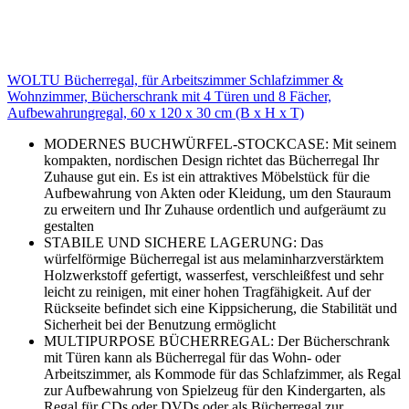
WOLTU Bücherregal, für Arbeitszimmer Schlafzimmer &
Wohnzimmer, Bücherschrank mit 4 Türen und 8 Fächer,
Aufbewahrungregal, 60 x 120 x 30 cm (B x H x T)
MODERNES BUCHWÜRFEL-STOCKCASE: Mit seinem
kompakten, nordischen Design richtet das Bücherregal Ihr
Zuhause gut ein. Es ist ein attraktives Möbelstück für die
Aufbewahrung von Akten oder Kleidung, um den Stauraum
zu erweitern und Ihr Zuhause ordentlich und aufgeräumt zu
gestalten
STABILE UND SICHERE LAGERUNG: Das
würfelförmige Bücherregal ist aus melaminharzverstärktem
Holzwerkstoff gefertigt, wasserfest, verschleißfest und sehr
leicht zu reinigen, mit einer hohen Tragfähigkeit. Auf der
Rückseite befindet sich eine Kippsicherung, die Stabilität und
Sicherheit bei der Benutzung ermöglicht
MULTIPURPOSE BÜCHERREGAL: Der Bücherschrank
mit Türen kann als Bücherregal für das Wohn- oder
Arbeitszimmer, als Kommode für das Schlafzimmer, als Regal
zur Aufbewahrung von Spielzeug für den Kindergarten, als
Regal für CDs oder DVDs oder als Bücherregal zur