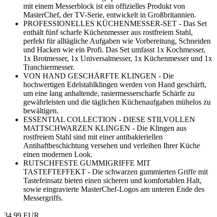
mit einem Messerblock ist ein offizielles Produkt von
MasterChef, der TV-Serie, entwickelt in Großbritannien.
PROFESSIONELLES KÜCHENMESSER-SET - Das Set
enthält fünf scharfe Küchenmesser aus rostfreiem Stahl,
perfekt für alltägliche Aufgaben wie Vorbereitung, Schneiden
und Hacken wie ein Profi. Das Set umfasst 1x Kochmesser,
1x Brotmesser, 1x Universalmesser, 1x Küchenmesser und 1x
Tranchiermesser.
VON HAND GESCHÄRFTE KLINGEN - Die
hochwertigen Edelstahlklingen werden von Hand geschärft,
um eine lang anhaltende, rasiermesserscharfe Schärfe zu
gewährleisten und die täglichen Küchenaufgaben mühelos zu
bewältigen.
ESSENTIAL COLLECTION - DIESE STILVOLLEN
MATTSCHWARZEN KLINGEN - Die Klingen aus
rostfreiem Stahl sind mit einer antibakteriellen
Antihaftbeschichtung versehen und verleihen Ihrer Küche
einen modernen Look.
RUTSCHFESTE GUMMIGRIFFE MIT
TASTEFTEFFEKT - Die schwarzen gummierten Griffe mit
Tastefeinsatz bieten einen sicheren und komfortablen Halt,
sowie eingravierte MasterChef-Logos am unteren Ende des
Messergriffs.
34,99 EUR