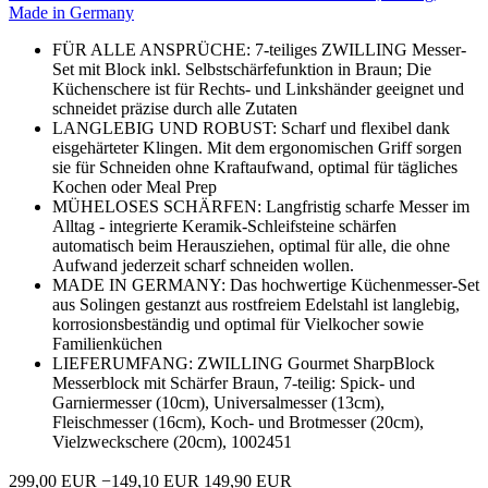
Made in Germany
FÜR ALLE ANSPRÜCHE: 7-teiliges ZWILLING Messer-
Set mit Block inkl. Selbstschärfefunktion in Braun; Die
Küchenschere ist für Rechts- und Linkshänder geeignet und
schneidet präzise durch alle Zutaten
LANGLEBIG UND ROBUST: Scharf und flexibel dank
eisgehärteter Klingen. Mit dem ergonomischen Griff sorgen
sie für Schneiden ohne Kraftaufwand, optimal für tägliches
Kochen oder Meal Prep
MÜHELOSES SCHÄRFEN: Langfristig scharfe Messer im
Alltag - integrierte Keramik-Schleifsteine schärfen
automatisch beim Herausziehen, optimal für alle, die ohne
Aufwand jederzeit scharf schneiden wollen.
MADE IN GERMANY: Das hochwertige Küchenmesser-Set
aus Solingen gestanzt aus rostfreiem Edelstahl ist langlebig,
korrosionsbeständig und optimal für Vielkocher sowie
Familienküchen
LIEFERUMFANG: ZWILLING Gourmet SharpBlock
Messerblock mit Schärfer Braun, 7-teilig: Spick- und
Garniermesser (10cm), Universalmesser (13cm),
Fleischmesser (16cm), Koch- und Brotmesser (20cm),
Vielzweckschere (20cm), 1002451
299,00 EUR
−149,10 EUR
149,90 EUR