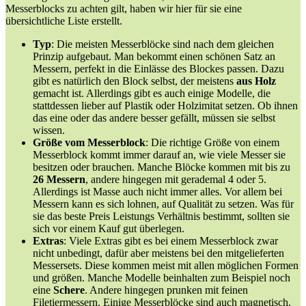
Messerblocks zu achten gilt, haben wir hier für sie eine
übersichtliche Liste erstellt.
Typ
: Die meisten Messerblöcke sind nach dem gleichen
Prinzip aufgebaut. Man bekommt einen schönen Satz an
Messern, perfekt in die Einlässe des Blockes passen. Dazu
gibt es natürlich den Block selbst, der meistens
aus Holz
gemacht ist. Allerdings gibt es auch einige Modelle, die
stattdessen lieber auf Plastik oder Holzimitat setzen. Ob ihnen
das eine oder das andere besser gefällt, müssen sie selbst
wissen.
Größe vom Messerblock
: Die richtige Größe von einem
Messerblock kommt immer darauf an, wie viele Messer sie
besitzen oder brauchen. Manche Blöcke kommen mit bis zu
26 Messern
, andere hingegen mit gerademal 4 oder 5.
Allerdings ist Masse auch nicht immer alles. Vor allem bei
Messern kann es sich lohnen, auf Qualität zu setzen. Was für
sie das beste Preis Leistungs Verhältnis bestimmt, sollten sie
sich vor einem Kauf gut überlegen.
Extras
: Viele Extras gibt es bei einem Messerblock zwar
nicht unbedingt, dafür aber meistens bei den mitgelieferten
Messersets. Diese kommen meist mit allen möglichen Formen
und größen. Manche Modelle beinhalten zum Beispiel noch
eine
Schere
. Andere hingegen prunken mit feinen
Filetiermessern. Einige Messerblöcke sind auch magnetisch,