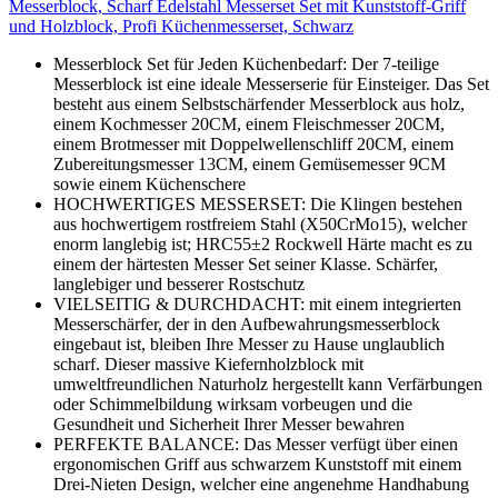
Messerblock, Scharf Edelstahl Messerset Set mit Kunststoff-Griff
und Holzblock, Profi Küchenmesserset, Schwarz
Messerblock Set für Jeden Küchenbedarf: Der 7-teilige
Messerblock ist eine ideale Messerserie für Einsteiger. Das Set
besteht aus einem Selbstschärfender Messerblock aus holz,
einem Kochmesser 20CM, einem Fleischmesser 20CM,
einem Brotmesser mit Doppelwellenschliff 20CM, einem
Zubereitungsmesser 13CM, einem Gemüsemesser 9CM
sowie einem Küchenschere
HOCHWERTIGES MESSERSET: Die Klingen bestehen
aus hochwertigem rostfreiem Stahl (X50CrMo15), welcher
enorm langlebig ist; HRC55±2 Rockwell Härte macht es zu
einem der härtesten Messer Set seiner Klasse. Schärfer,
langlebiger und besserer Rostschutz
VIELSEITIG & DURCHDACHT: mit einem integrierten
Messerschärfer, der in den Aufbewahrungsmesserblock
eingebaut ist, bleiben Ihre Messer zu Hause unglaublich
scharf. Dieser massive Kiefernholzblock mit
umweltfreundlichen Naturholz hergestellt kann Verfärbungen
oder Schimmelbildung wirksam vorbeugen und die
Gesundheit und Sicherheit Ihrer Messer bewahren
PERFEKTE BALANCE: Das Messer verfügt über einen
ergonomischen Griff aus schwarzem Kunststoff mit einem
Drei-Nieten Design, welcher eine angenehme Handhabung