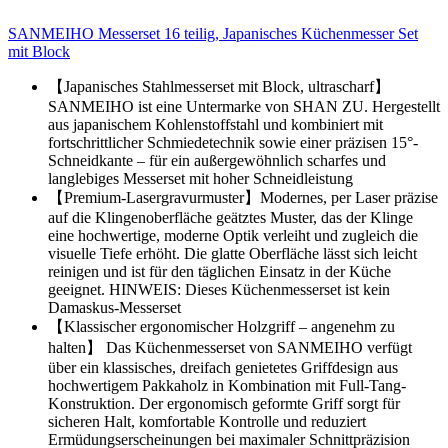
SANMEIHO Messerset 16 teilig, Japanisches Küchenmesser Set
mit Block
【Japanisches Stahlmesserset mit Block, ultrascharf】
SANMEIHO ist eine Untermarke von SHAN ZU. Hergestellt
aus japanischem Kohlenstoffstahl und kombiniert mit
fortschrittlicher Schmiedetechnik sowie einer präzisen 15°-
Schneidkante – für ein außergewöhnlich scharfes und
langlebiges Messerset mit hoher Schneidleistung
【Premium-Lasergravurmuster】Modernes, per Laser präzise
auf die Klingenoberfläche geätztes Muster, das der Klinge
eine hochwertige, moderne Optik verleiht und zugleich die
visuelle Tiefe erhöht. Die glatte Oberfläche lässt sich leicht
reinigen und ist für den täglichen Einsatz in der Küche
geeignet. HINWEIS: Dieses Küchenmesserset ist kein
Damaskus-Messerset
【Klassischer ergonomischer Holzgriff – angenehm zu
halten】 Das Küchenmesserset von SANMEIHO verfügt
über ein klassisches, dreifach genietetes Griffdesign aus
hochwertigem Pakkaholz in Kombination mit Full-Tang-
Konstruktion. Der ergonomisch geformte Griff sorgt für
sicheren Halt, komfortable Kontrolle und reduziert
Ermüdungserscheinungen bei maximaler Schnittpräzision