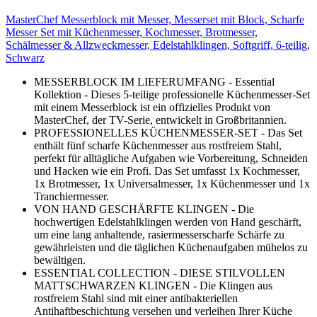
MasterChef Messerblock mit Messer, Messerset mit Block, Scharfe
Messer Set mit Küchenmesser, Kochmesser, Brotmesser,
Schälmesser & Allzweckmesser, Edelstahlklingen, Softgriff, 6-teilig,
Schwarz
MESSERBLOCK IM LIEFERUMFANG - Essential
Kollektion - Dieses 5-teilige professionelle Küchenmesser-Set
mit einem Messerblock ist ein offizielles Produkt von
MasterChef, der TV-Serie, entwickelt in Großbritannien.
PROFESSIONELLES KÜCHENMESSER-SET - Das Set
enthält fünf scharfe Küchenmesser aus rostfreiem Stahl,
perfekt für alltägliche Aufgaben wie Vorbereitung, Schneiden
und Hacken wie ein Profi. Das Set umfasst 1x Kochmesser,
1x Brotmesser, 1x Universalmesser, 1x Küchenmesser und 1x
Tranchiermesser.
VON HAND GESCHÄRFTE KLINGEN - Die
hochwertigen Edelstahlklingen werden von Hand geschärft,
um eine lang anhaltende, rasiermesserscharfe Schärfe zu
gewährleisten und die täglichen Küchenaufgaben mühelos zu
bewältigen.
ESSENTIAL COLLECTION - DIESE STILVOLLEN
MATTSCHWARZEN KLINGEN - Die Klingen aus
rostfreiem Stahl sind mit einer antibakteriellen
Antihaftbeschichtung versehen und verleihen Ihrer Küche