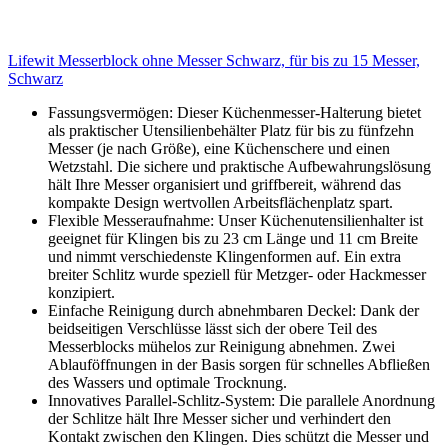
Lifewit Messerblock ohne Messer Schwarz, für bis zu 15 Messer,
Schwarz
Fassungsvermögen: Dieser Küchenmesser-Halterung bietet
als praktischer Utensilienbehälter Platz für bis zu fünfzehn
Messer (je nach Größe), eine Küchenschere und einen
Wetzstahl. Die sichere und praktische Aufbewahrungslösung
hält Ihre Messer organisiert und griffbereit, während das
kompakte Design wertvollen Arbeitsflächenplatz spart.
Flexible Messeraufnahme: Unser Küchenutensilienhalter ist
geeignet für Klingen bis zu 23 cm Länge und 11 cm Breite
und nimmt verschiedenste Klingenformen auf. Ein extra
breiter Schlitz wurde speziell für Metzger- oder Hackmesser
konzipiert.
Einfache Reinigung durch abnehmbaren Deckel: Dank der
beidseitigen Verschlüsse lässt sich der obere Teil des
Messerblocks mühelos zur Reinigung abnehmen. Zwei
Ablauföffnungen in der Basis sorgen für schnelles Abfließen
des Wassers und optimale Trocknung.
Innovatives Parallel-Schlitz-System: Die parallele Anordnung
der Schlitze hält Ihre Messer sicher und verhindert den
Kontakt zwischen den Klingen. Dies schützt die Messer und