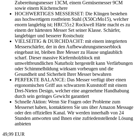
Zubereitungsmesser 13CM, einem Gemüsemesser 9CM
sowie einem Küchenschere
HOCHWERTIGES MESSERSET: Die Klingen bestehen
aus hochwertigem rostfreiem Stahl (X50CrMo15), welcher
enorm langlebig ist; HRC55±2 Rockwell Härte macht es zu
einem der härtesten Messer Set seiner Klasse. Schärfer,
langlebiger und besserer Rostschutz
VIELSEITIG & DURCHDACHT: mit einem integrierten
Messerschärfer, der in den Aufbewahrungsmesserblock
eingebaut ist, bleiben Ihre Messer zu Hause unglaublich
scharf. Dieser massive Kiefernholzblock mit
umweltfreundlichen Naturholz hergestellt kann Verfärbungen
oder Schimmelbildung wirksam vorbeugen und die
Gesundheit und Sicherheit Ihrer Messer bewahren
PERFEKTE BALANCE: Das Messer verfügt über einen
ergonomischen Griff aus schwarzem Kunststoff mit einem
Drei-Nieten Design, welcher eine angenehme Handhabung
durch sein geringes Gewicht garantiert
Schnelle Aktion: Wenn Sie Fragen oder Probleme zum
Messerset haben, kontaktieren Sie uns über Amazon Message
oder den offiziellen Kanal. Wir werden innerhalb von 24
Stunden antworten und Ihnen eine zufriedenstellende Lösung
anbieten
49,99 EUR