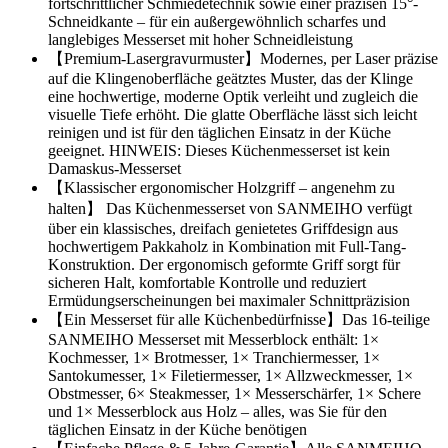
fortschrittlicher Schmiedetechnik sowie einer präzisen 15°-
Schneidkante – für ein außergewöhnlich scharfes und
langlebiges Messerset mit hoher Schneidleistung
【Premium-Lasergravurmuster】Modernes, per Laser präzise
auf die Klingenoberfläche geätztes Muster, das der Klinge
eine hochwertige, moderne Optik verleiht und zugleich die
visuelle Tiefe erhöht. Die glatte Oberfläche lässt sich leicht
reinigen und ist für den täglichen Einsatz in der Küche
geeignet. HINWEIS: Dieses Küchenmesserset ist kein
Damaskus-Messerset
【Klassischer ergonomischer Holzgriff – angenehm zu
halten】 Das Küchenmesserset von SANMEIHO verfügt
über ein klassisches, dreifach genietetes Griffdesign aus
hochwertigem Pakkaholz in Kombination mit Full-Tang-
Konstruktion. Der ergonomisch geformte Griff sorgt für
sicheren Halt, komfortable Kontrolle und reduziert
Ermüdungserscheinungen bei maximaler Schnittpräzision
【Ein Messerset für alle Küchenbedürfnisse】Das 16-teilige
SANMEIHO Messerset mit Messerblock enthält: 1×
Kochmesser, 1× Brotmesser, 1× Tranchiermesser, 1×
Santokumesser, 1× Filetiermesser, 1× Allzweckmesser, 1×
Obstmesser, 6× Steakmesser, 1× Messerschärfer, 1× Schere
und 1× Messerblock aus Holz – alles, was Sie für den
täglichen Einsatz in der Küche benötigen