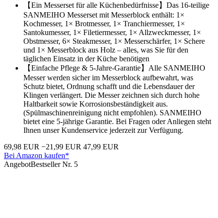
【Ein Messerset für alle Küchenbedürfnisse】Das 16-teilige
SANMEIHO Messerset mit Messerblock enthält: 1×
Kochmesser, 1× Brotmesser, 1× Tranchiermesser, 1×
Santokumesser, 1× Filetiermesser, 1× Allzweckmesser, 1×
Obstmesser, 6× Steakmesser, 1× Messerschärfer, 1× Schere
und 1× Messerblock aus Holz – alles, was Sie für den
täglichen Einsatz in der Küche benötigen
【Einfache Pflege & 5-Jahre-Garantie】Alle SANMEIHO
Messer werden sicher im Messerblock aufbewahrt, was
Schutz bietet, Ordnung schafft und die Lebensdauer der
Klingen verlängert. Die Messer zeichnen sich durch hohe
Haltbarkeit sowie Korrosionsbeständigkeit aus.
(Spülmaschinenreinigung nicht empfohlen). SANMEIHO
bietet eine 5-jährige Garantie. Bei Fragen oder Anliegen steht
Ihnen unser Kundenservice jederzeit zur Verfügung.
69,98 EUR
−21,99 EUR
47,99 EUR
Bei Amazon kaufen*
Angebot
Bestseller Nr. 5