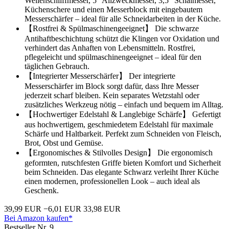
Wellenschliffmesser, 5" Allzweckmesser, 3,5" Schälmesser,
Küchenschere und einen Messerblock mit eingebautem
Messerschärfer – ideal für alle Schneidarbeiten in der Küche.
【Rostfrei & Spülmaschinengeeignet】 Die schwarze
Antihaftbeschichtung schützt die Klingen vor Oxidation und
verhindert das Anhaften von Lebensmitteln. Rostfrei,
pflegeleicht und spülmaschinengeeignet – ideal für den
täglichen Gebrauch.
【Integrierter Messerschärfer】 Der integrierte
Messerschärfer im Block sorgt dafür, dass Ihre Messer
jederzeit scharf bleiben. Kein separates Wetzstahl oder
zusätzliches Werkzeug nötig – einfach und bequem im Alltag.
【Hochwertiger Edelstahl & Langlebige Schärfe】 Gefertigt
aus hochwertigem, geschmiedetem Edelstahl für maximale
Schärfe und Haltbarkeit. Perfekt zum Schneiden von Fleisch,
Brot, Obst und Gemüse.
【Ergonomisches & Stilvolles Design】 Die ergonomisch
geformten, rutschfesten Griffe bieten Komfort und Sicherheit
beim Schneiden. Das elegante Schwarz verleiht Ihrer Küche
einen modernen, professionellen Look – auch ideal als
Geschenk.
39,99 EUR
−6,01 EUR
33,98 EUR
Bei Amazon kaufen*
Bestseller Nr. 9