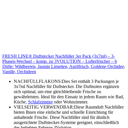
FRESH LINE® Duftstecker Nachfüller 3er Pack (3x7ml) – 3-
Phasen-Wechsel – komp. zu 3VOLUTION – Lufterfrischer – 6
Düfte: Wildbeeren, Jasmin Limetten, Aprilfrisch, Goldene Orchidee,
Vanille, Orchideen
NACHFÜLLFLAKONS:Dies Set enthält 3 Packungen je
3x7ml Nachfüller für Duftstecker. Die Duftnoten ergänzen
sich optimal, um eine gleichbleibende Frische zu
gewährleisten. Ideal für den Einsatz in jedem Raum wie Bad,
Küche,
Schlafzimmer
oder Wohnzimmer.
VIELSEITIG VERWENDBAR:Diese Raumduft Nachfüller
bieten Ihnen eine einfache und schnelle Einrichtung für
anhaltende Frische. Diese Nachfüller sind für ähnlich
ausgerichtete Duftstecker-Systeme geeignet, einschließlich
des beliebten Febreze 3Volution