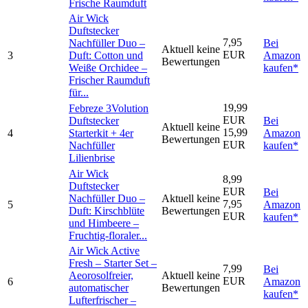
Frische Raumduft
Air Wick
Duftstecker
7,95
Nachfüller Duo –
Bei
Aktuell keine
EUR
3
Duft: Cotton und
Amazon
Bewertungen
Weiße Orchidee –
kaufen*
Frischer Raumduft
für...
19,99
Febreze 3Volution
EUR
Duftstecker
Bei
Aktuell keine
15,99
4
Starterkit + 4er
Amazon
Bewertungen
EUR
Nachfüller
kaufen*
Lilienbrise
Air Wick
8,99
Duftstecker
EUR
Bei
Nachfüller Duo –
Aktuell keine
7,95
5
Amazon
Duft: Kirschblüte
Bewertungen
EUR
kaufen*
und Himbeere –
Fruchtig-floraler...
Air Wick Active
Fresh – Starter Set –
7,99
Bei
Aeorosolfreier,
Aktuell keine
EUR
6
Amazon
automatischer
Bewertungen
kaufen*
Lufterfrischer –