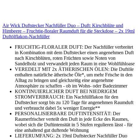
Air Wick Duftstecker Nachfüller Duo – Duft: Kirschblüte und
Himbeere – Fruchtig-floraler Raumduft für die Steckdose – 2x 19ml
Duftölflakon-Nachfüller
FRUCHTIG-FLORALER DUFT: Der Nachfüller verbreitet
in Kombination mit dem Duftstecker einen angenehmen Duft
nach Kirschblüten, roten Früchten sowie Noten von
Sandelholz und verwandelt jeden Raum in eine Wohlfühloase
VEREDELT MIT 2x ÄTHERISCHEN ÖLEN: Die Duftöle
enthalten natürliche ätherische Öle*, um mehr Frische in den
Alltag zu bringen und gleichzeitig eine angenehme
Atmosphäre zu schaffen - ob im Wohn- oder Badezimmer
KONTINUIERLICHER DUFT BEI NIEDRIGEM
STROMVERBRAUCH: Ein Nachfüllflakon für den
Duftstecker sorgt bis zu 120 Tage für angenehmen Raumduft
und verbraucht dabei 5x weniger Energie**
PERSONALISIERBARE DUFTINTENSITÄT: Der
Raumerfrischer verteilt den Duft in jede Ecke des Raumes,
wobei sich die Duftintensität in 5 Stufen regulieren lässt - für
eine anhaltend gut duftende Wohnung
LIEFERUMFANG: 2x 19ml Duftstecker Nachfüller Duo