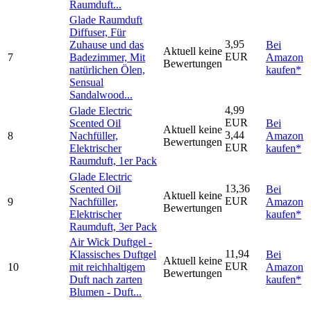
Raumduft...
Glade Raumduft
Diffuser, Für
3,95
Zuhause und das
Bei
Aktuell keine
EUR
7
Badezimmer, Mit
Amazon
Bewertungen
natürlichen Ölen,
kaufen*
Sensual
Sandalwood...
4,99
Glade Electric
EUR
Scented Oil
Bei
Aktuell keine
3,44
8
Nachfüller,
Amazon
Bewertungen
EUR
Elektrischer
kaufen*
Raumduft, 1er Pack
Glade Electric
13,36
Scented Oil
Bei
Aktuell keine
EUR
9
Nachfüller,
Amazon
Bewertungen
Elektrischer
kaufen*
Raumduft, 3er Pack
Air Wick Duftgel -
11,94
Klassisches Duftgel
Bei
Aktuell keine
EUR
10
mit reichhaltigem
Amazon
Bewertungen
Duft nach zarten
kaufen*
Blumen - Duft...