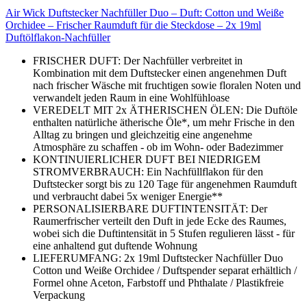
Air Wick Duftstecker Nachfüller Duo – Duft: Cotton und Weiße
Orchidee – Frischer Raumduft für die Steckdose – 2x 19ml
Duftölflakon-Nachfüller
FRISCHER DUFT: Der Nachfüller verbreitet in
Kombination mit dem Duftstecker einen angenehmen Duft
nach frischer Wäsche mit fruchtigen sowie floralen Noten und
verwandelt jeden Raum in eine Wohlfühloase
VEREDELT MIT 2x ÄTHERISCHEN ÖLEN: Die Duftöle
enthalten natürliche ätherische Öle*, um mehr Frische in den
Alltag zu bringen und gleichzeitig eine angenehme
Atmosphäre zu schaffen - ob im Wohn- oder Badezimmer
KONTINUIERLICHER DUFT BEI NIEDRIGEM
STROMVERBRAUCH: Ein Nachfüllflakon für den
Duftstecker sorgt bis zu 120 Tage für angenehmen Raumduft
und verbraucht dabei 5x weniger Energie**
PERSONALISIERBARE DUFTINTENSITÄT: Der
Raumerfrischer verteilt den Duft in jede Ecke des Raumes,
wobei sich die Duftintensität in 5 Stufen regulieren lässt - für
eine anhaltend gut duftende Wohnung
LIEFERUMFANG: 2x 19ml Duftstecker Nachfüller Duo
Cotton und Weiße Orchidee / Duftspender separat erhältlich /
Formel ohne Aceton, Farbstoff und Phthalate / Plastikfreie
Verpackung