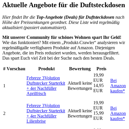
Aktuelle Angebote für die Duftsteckdosen
Hier findet Ihr die
Top-An
gebote (Deals) für Duftsteckdosen
nach
Höhe der Preissenkungen geordnet. Diese Liste wird regelmäßig
aktualisiert (passiert automatisiert).
Mit unserer Community für schönes Wohnen spart Ihr Geld!
Wie das funktioniert? Mit einem „Produkt-Crawler“ analysieren wir
regelmäßigalle verfügbaren Produkte auf Amazon. Diejenigen
Angebote, die im Preis reduziert wurden, werden herausgefiltert.
Das spart Euch viel Zeit bei der Suche nach den besten Deals.
#
Vorschau
Produkt
Bewertung
Preis
19,99
Febreze 3Volution
EUR
Bei
Duftstecker Starterkit
Aktuell keine
14,95
1
Amazon
+ 4er Nachfüller
Bewertungen
EUR
kaufen*
Aprilfrisch
19,99
Febreze 3Volution
EUR
Bei
Duftstecker Starterkit
Aktuell keine
15,99
2
Amazon
+ 4er Nachfüller
Bewertungen
EUR
kaufen*
Lilienbrise