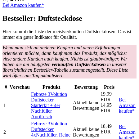
Bei Amazon kaufen*
Bestseller: Duftsteckdose
Hier kommt die Liste der meistverkauften Duftsteckdosen. Das ist
immer ein guter Indikator für Qualität.
Wenn man sich an anderen Käufern und deren Erfahrungen
orientieren möchte, dann kauft man das Produkt, das möglichst
viele andere Kunden auch kaufen. Nichts ist glaubwürdiger. Wir
haben die am häufigsten
verkauften Duftsteckdosen
in unserer
übersichtlichen Bestseller-Tabelle zusammengestellt. Diese Liste
wird öfters am Tag aktualisiert.
#
Vorschau
Produkt
Bewertung
Preis
19,99
Febreze 3Volution
EUR
Duftstecker
Bei
Aktuell keine
14,95
1
Starterkit + 4er
Amazon
Bewertungen
EUR
Nachfüller
kaufen*
Aprilfrisch
Febreze 3Volution
18,49
Bei
Duftstecker
Aktuell keine
EUR
2
Amazon
4xNachfüller, Reine
Bewertungen
kaufen*