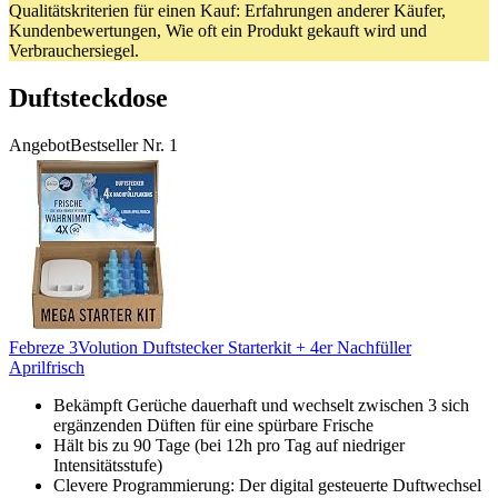
Qualitätskriterien für einen Kauf: Erfahrungen anderer Käufer,
Kundenbewertungen, Wie oft ein Produkt gekauft wird und
Verbrauchersiegel.
Duftsteckdose
Angebot
Bestseller Nr. 1
Febreze 3Volution Duftstecker Starterkit + 4er Nachfüller
Aprilfrisch
Bekämpft Gerüche dauerhaft und wechselt zwischen 3 sich
ergänzenden Düften für eine spürbare Frische
Hält bis zu 90 Tage (bei 12h pro Tag auf niedriger
Intensitätsstufe)
Clevere Programmierung: Der digital gesteuerte Duftwechsel