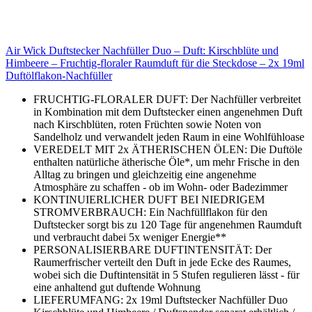
Air Wick Duftstecker Nachfüller Duo – Duft: Kirschblüte und
Himbeere – Fruchtig-floraler Raumduft für die Steckdose – 2x 19ml
Duftölflakon-Nachfüller
FRUCHTIG-FLORALER DUFT: Der Nachfüller verbreitet
in Kombination mit dem Duftstecker einen angenehmen Duft
nach Kirschblüten, roten Früchten sowie Noten von
Sandelholz und verwandelt jeden Raum in eine Wohlfühloase
VEREDELT MIT 2x ÄTHERISCHEN ÖLEN: Die Duftöle
enthalten natürliche ätherische Öle*, um mehr Frische in den
Alltag zu bringen und gleichzeitig eine angenehme
Atmosphäre zu schaffen - ob im Wohn- oder Badezimmer
KONTINUIERLICHER DUFT BEI NIEDRIGEM
STROMVERBRAUCH: Ein Nachfüllflakon für den
Duftstecker sorgt bis zu 120 Tage für angenehmen Raumduft
und verbraucht dabei 5x weniger Energie**
PERSONALISIERBARE DUFTINTENSITÄT: Der
Raumerfrischer verteilt den Duft in jede Ecke des Raumes,
wobei sich die Duftintensität in 5 Stufen regulieren lässt - für
eine anhaltend gut duftende Wohnung
LIEFERUMFANG: 2x 19ml Duftstecker Nachfüller Duo