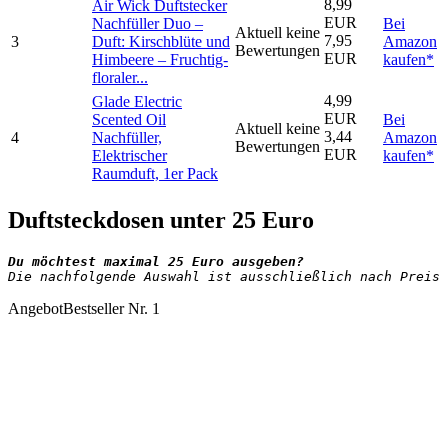
8,99
Air Wick Duftstecker
EUR
Nachfüller Duo –
Bei
Aktuell keine
7,95
3
Duft: Kirschblüte und
Amazon
Bewertungen
EUR
Himbeere – Fruchtig-
kaufen*
floraler...
4,99
Glade Electric
EUR
Scented Oil
Bei
Aktuell keine
3,44
4
Nachfüller,
Amazon
Bewertungen
EUR
Elektrischer
kaufen*
Raumduft, 1er Pack
Duftsteckdosen unter 25 Euro
Die nachfolgende Auswahl ist ausschließlich nach Preis 
Angebot
Bestseller Nr. 1