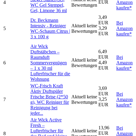
EUR
4
Amazon
WC Gel Stempel,
Bewertungen
kaufen*
Gel, Limone 36 ml
3,49
Dr. Beckmann
EUR
Bei
Intensiv - Reiniger
Aktuell keine
3,29
5
Amazon
WC-Schaum Citrus |
Bewertungen
EUR
kaufen*
3 x 100 g
Air Wick
6,49
Duftstäbchen –
EUR
Raumduft
Bei
Aktuell keine
4,49
6
Sommervergnügen
Amazon
Bewertungen
EUR
– 1 x 30 ml
kaufen*
Lufterfrischer für die
Wohnung
WC-Frisch Kraft
3,69
Aktiv Duftspüler
EUR
Bei
Frische Brise (2*50
Aktuell keine
3,25
7
Amazon
g), WC Reiniger für
Bewertungen
EUR
kaufen*
Reinigung bei
jeder...
Air Wick Active
Fresh –
13,96
Bei
Lufterfrischer für
Aktuell keine
EUR
8
Amazon