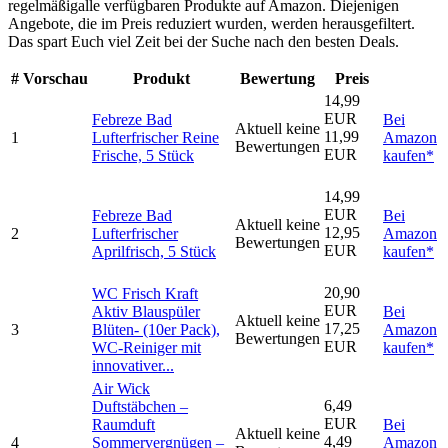
regelmäßigalle verfügbaren Produkte auf Amazon. Diejenigen
Angebote, die im Preis reduziert wurden, werden herausgefiltert.
Das spart Euch viel Zeit bei der Suche nach den besten Deals.
#
Vorschau
Produkt
Bewertung
Preis
14,99
EUR
Febreze Bad
Bei
Aktuell keine
11,99
1
Lufterfrischer Reine
Amazon
Bewertungen
EUR
Frische, 5 Stück
kaufen*
14,99
EUR
Febreze Bad
Bei
Aktuell keine
12,95
2
Lufterfrischer
Amazon
Bewertungen
EUR
Aprilfrisch, 5 Stück
kaufen*
20,90
WC Frisch Kraft
EUR
Aktiv Blauspüler
Bei
Aktuell keine
17,25
3
Blüten- (10er Pack),
Amazon
Bewertungen
EUR
WC-Reiniger mit
kaufen*
innovativer...
Air Wick
6,49
Duftstäbchen –
EUR
Raumduft
Bei
Aktuell keine
4,49
4
Sommervergnügen –
Amazon