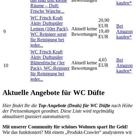
das Bad und kleine
Bewertungen
kaufen*
Räume – Duft:
Frische Wäsche...
WC Frisch Kraft
20,90
Aktiv Duftspüler
EUR
Bei
Lemon (10er Pack),
Aktuell keine
19,49
9
Amazon
WC Reiniger sorgt
Bewertungen
EUR
kaufen*
für Reinigung bei
jeder...
WC Frisch Kraft
Aktiv Duftspüler
4,65
Bei
Blütenfrische (3er
Aktuell keine
EUR
10
Amazon
Pack), WC-Reiniger
Bewertungen
kaufen*
für Reinigung bei
jeder...
Aktuelle Angebote für WC Düfte
Hier findet Ihr die
Top-An
gebote (Deals) für WC Düfte
nach Höhe
der Preissenkungen geordnet. Diese Liste wird regelmäßig
aktualisiert (passiert automatisiert).
Mit unserer Community für schönes Wohnen spart Ihr Geld!
Wie das funktioniert? Mit einem „Produkt-Crawler“ analysieren wir