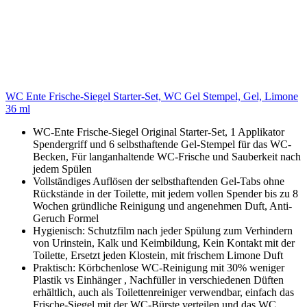
WC Ente Frische-Siegel Starter-Set, WC Gel Stempel, Gel, Limone
36 ml
WC-Ente Frische-Siegel Original Starter-Set, 1 Applikator
Spendergriff und 6 selbsthaftende Gel-Stempel für das WC-
Becken, Für langanhaltende WC-Frische und Sauberkeit nach
jedem Spülen
Vollständiges Auflösen der selbsthaftenden Gel-Tabs ohne
Rückstände in der Toilette, mit jedem vollen Spender bis zu 8
Wochen gründliche Reinigung und angenehmen Duft, Anti-
Geruch Formel
Hygienisch: Schutzfilm nach jeder Spülung zum Verhindern
von Urinstein, Kalk und Keimbildung, Kein Kontakt mit der
Toilette, Ersetzt jeden Klostein, mit frischem Limone Duft
Praktisch: Körbchenlose WC-Reinigung mit 30% weniger
Plastik vs Einhänger , Nachfüller in verschiedenen Düften
erhältlich, auch als Toilettenreiniger verwendbar, einfach das
Frische-Siegel mit der WC-Bürste verteilen und das WC