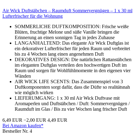
Air Wick Duftstäbchen – Raumduft Sommervergnügen – 1 x 30 ml
Lufterfrischer für die Wohnung
SOMMERLICHE DUFTKOMPOSITION: Frische weiße
Blüten, fruchtige Melone und süße Vanille bringen die
Erinnerung an einen sonnigen Tag in jedes Zuhause
LANGANHALTEND: Das elegante Air Wick Duftglas ist
ein dekorativer Lufterfrischer für jeden Raum und verbreitet
bis zu 4 Wochen lang einen angenehmen Duft
DEKORATIVES DESIGN: Die natürlichen Rattanstäbchen
im eleganten Duftglas verteilen den hochwertigen Duft im
Raum und sorgen für Wohlfühlmomente in den eigenen vier
Wänden
AIR WICK LIFE SCENTS: Das Zusammenspiel von 3
Duftkomponenten sorgt dafür, dass die Düfte so realitätsnah
wie möglich wirken
LIEFERUMGANG: 1 x 30 ml Air Wick Duftvase mit
Aromaperlen und Duftstäbchen / Duft: Sommervergnügen /
Raumduft im Glas / Bis zu vier Wochen lang frischer Duft
6,49 EUR
−2,00 EUR
4,49 EUR
Bei Amazon kaufen*
Bestseller Nr. 4