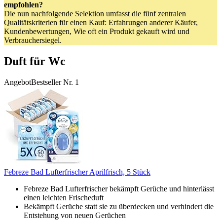
empfohlen?
Die nun nachfolgende Selektion umfasst die fünf zentralen
Qualitätskriterien für einen Kauf: Erfahrungen anderer Käufer,
Kundenbewertungen, Wie oft ein Produkt gekauft wird und
Verbrauchersiegel.
Duft für Wc
Angebot
Bestseller Nr. 1
Febreze Bad Lufterfrischer Aprilfrisch, 5 Stück
Febreze Bad Lufterfrischer bekämpft Gerüche und hinterlässt
einen leichten Frischeduft
Bekämpft Gerüche statt sie zu überdecken und verhindert die
Entstehung von neuen Gerüchen