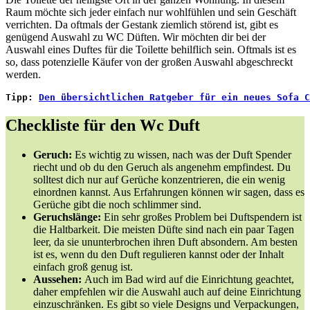
Raum möchte sich jeder einfach nur wohlfühlen und sein Geschäft
verrichten. Da oftmals der Gestank ziemlich störend ist, gibt es
genügend Auswahl zu WC Düften. Wir möchten dir bei der
Auswahl eines Duftes für die Toilette behilflich sein. Oftmals ist es
so, dass potenzielle Käufer von der großen Auswahl abgeschreckt
werden.
Tipp:
Den übersichtlichen Ratgeber für ein neues Sofa C
Checkliste für den Wc Duft
Geruch:
Es wichtig zu wissen, nach was der Duft Spender
riecht und ob du den Geruch als angenehm empfindest. Du
solltest dich nur auf Gerüche konzentrieren, die ein wenig
einordnen kannst. Aus Erfahrungen können wir sagen, dass es
Gerüche gibt die noch schlimmer sind.
Geruchslänge:
Ein sehr großes Problem bei Duftspendern ist
die Haltbarkeit. Die meisten Düfte sind nach ein paar Tagen
leer, da sie ununterbrochen ihren Duft absondern. Am besten
ist es, wenn du den Duft regulieren kannst oder der Inhalt
einfach groß genug ist.
Aussehen:
Auch im Bad wird auf die Einrichtung geachtet,
daher empfehlen wir die Auswahl auch auf deine Einrichtung
einzuschränken. Es gibt so viele Designs und Verpackungen,