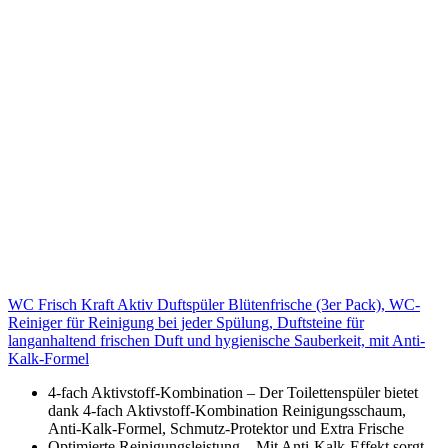
WC Frisch Kraft Aktiv Duftspüler Blütenfrische (3er Pack), WC-
Reiniger für Reinigung bei jeder Spülung, Duftsteine für
langanhaltend frischen Duft und hygienische Sauberkeit, mit Anti-
Kalk-Formel
4-fach Aktivstoff-Kombination – Der Toilettenspüler bietet
dank 4-fach Aktivstoff-Kombination Reinigungsschaum,
Anti-Kalk-Formel, Schmutz-Protektor und Extra Frische
Optimierte Reinigungsleistung – Mit Anti-Kalk-Effekt sorgt