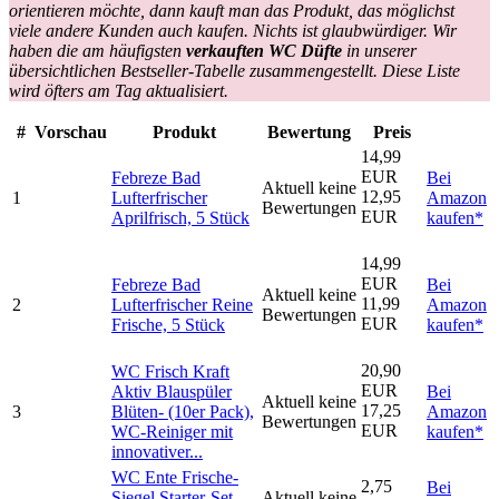
orientieren möchte, dann kauft man das Produkt, das möglichst
viele andere Kunden auch kaufen. Nichts ist glaubwürdiger. Wir
haben die am häufigsten
verkauften WC Düfte
in unserer
übersichtlichen Bestseller-Tabelle zusammengestellt. Diese Liste
wird öfters am Tag aktualisiert.
#
Vorschau
Produkt
Bewertung
Preis
14,99
EUR
Febreze Bad
Bei
Aktuell keine
12,95
1
Lufterfrischer
Amazon
Bewertungen
EUR
Aprilfrisch, 5 Stück
kaufen*
14,99
EUR
Febreze Bad
Bei
Aktuell keine
11,99
2
Lufterfrischer Reine
Amazon
Bewertungen
EUR
Frische, 5 Stück
kaufen*
20,90
WC Frisch Kraft
EUR
Aktiv Blauspüler
Bei
Aktuell keine
17,25
3
Blüten- (10er Pack),
Amazon
Bewertungen
EUR
WC-Reiniger mit
kaufen*
innovativer...
WC Ente Frische-
2,75
Bei
Siegel Starter-Set,
Aktuell keine