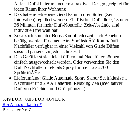
Ã–len. Duft-Halter mit neuem attraktiven Design geeignet für
jeden Raum Ihrer Wohnung
Das batteriebetriebene Gerät kann in drei Stufen (Zeit-
Intervallen) reguliert werden. Ein frischer Duft alle 9, 18 oder
36 Minuten für mehr Duft-Kontrolle. Zeit-Abstände sind
individuell frei wählbar
Zusätzlich kann der Boost-Knopf jederzeit nach Belieben
betätigt werden für einen extra SprühstoÃŸ Raum-Duft.
Nachfüller verfügbar in einer Vielzahl von Glade Düften
saisonal passend zu jeder Jahreszeit
Das Gerät lässt sich leicht öffnen und Nachfüller können
einfach ausgewechselt werden. Oder verwenden Sie den
Duft-Nachfüller direkt als Spray für mehr als 2700
SprühstöÃŸe
Lieferumfang: Glade Automatic Spray Starter Set inklusive 1
Nachfüller und 2 AA Batterien, Relaxing Zen (meditativer
Duft von Früchten und Grünpflanzen)
5,49 EUR
−0,85 EUR
4,64 EUR
Bei Amazon kaufen*
Bestseller Nr. 7