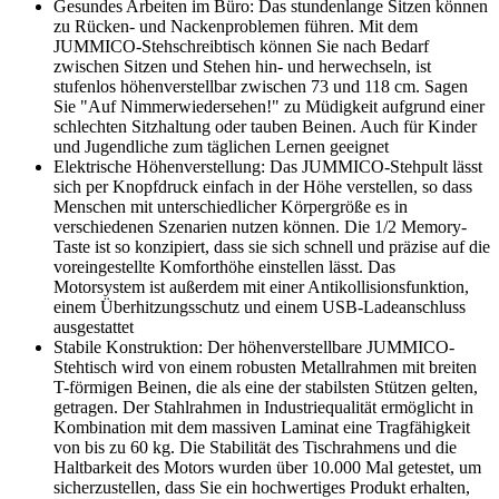
Gesundes Arbeiten im Büro: Das stundenlange Sitzen können
zu Rücken- und Nackenproblemen führen. Mit dem
JUMMICO-Stehschreibtisch können Sie nach Bedarf
zwischen Sitzen und Stehen hin- und herwechseln, ist
stufenlos höhenverstellbar zwischen 73 und 118 cm. Sagen
Sie "Auf Nimmerwiedersehen!" zu Müdigkeit aufgrund einer
schlechten Sitzhaltung oder tauben Beinen. Auch für Kinder
und Jugendliche zum täglichen Lernen geeignet
Elektrische Höhenverstellung: Das JUMMICO-Stehpult lässt
sich per Knopfdruck einfach in der Höhe verstellen, so dass
Menschen mit unterschiedlicher Körpergröße es in
verschiedenen Szenarien nutzen können. Die 1/2 Memory-
Taste ist so konzipiert, dass sie sich schnell und präzise auf die
voreingestellte Komforthöhe einstellen lässt. Das
Motorsystem ist außerdem mit einer Antikollisionsfunktion,
einem Überhitzungsschutz und einem USB-Ladeanschluss
ausgestattet
Stabile Konstruktion: Der höhenverstellbare JUMMICO-
Stehtisch wird von einem robusten Metallrahmen mit breiten
T-förmigen Beinen, die als eine der stabilsten Stützen gelten,
getragen. Der Stahlrahmen in Industriequalität ermöglicht in
Kombination mit dem massiven Laminat eine Tragfähigkeit
von bis zu 60 kg. Die Stabilität des Tischrahmens und die
Haltbarkeit des Motors wurden über 10.000 Mal getestet, um
sicherzustellen, dass Sie ein hochwertiges Produkt erhalten,