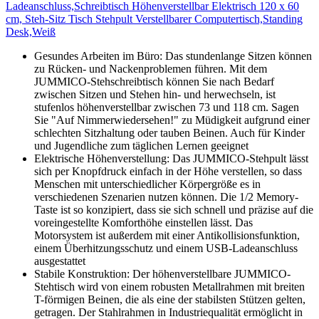
Ladeanschluss,Schreibtisch Höhenverstellbar Elektrisch 120 x 60
cm, Steh-Sitz Tisch Stehpult Verstellbarer Computertisch,Standing
Desk,Weiß
Gesundes Arbeiten im Büro: Das stundenlange Sitzen können
zu Rücken- und Nackenproblemen führen. Mit dem
JUMMICO-Stehschreibtisch können Sie nach Bedarf
zwischen Sitzen und Stehen hin- und herwechseln, ist
stufenlos höhenverstellbar zwischen 73 und 118 cm. Sagen
Sie "Auf Nimmerwiedersehen!" zu Müdigkeit aufgrund einer
schlechten Sitzhaltung oder tauben Beinen. Auch für Kinder
und Jugendliche zum täglichen Lernen geeignet
Elektrische Höhenverstellung: Das JUMMICO-Stehpult lässt
sich per Knopfdruck einfach in der Höhe verstellen, so dass
Menschen mit unterschiedlicher Körpergröße es in
verschiedenen Szenarien nutzen können. Die 1/2 Memory-
Taste ist so konzipiert, dass sie sich schnell und präzise auf die
voreingestellte Komforthöhe einstellen lässt. Das
Motorsystem ist außerdem mit einer Antikollisionsfunktion,
einem Überhitzungsschutz und einem USB-Ladeanschluss
ausgestattet
Stabile Konstruktion: Der höhenverstellbare JUMMICO-
Stehtisch wird von einem robusten Metallrahmen mit breiten
T-förmigen Beinen, die als eine der stabilsten Stützen gelten,
getragen. Der Stahlrahmen in Industriequalität ermöglicht in