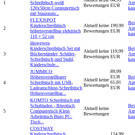
1
Schreibtisch weiß
Am
Bewertungen
EUR
120x50cm Computertisch
kau
mit Stauraum...
FLEXISPOT
Bei
Kinderschreibtisch
Aktuell keine
199,99
2
Am
höhenverstellbar elektrisch
Bewertungen
EUR
kau
110 × 52 cm
diowewea
Kinderschreibtisch Set mit
Bei
Aktuell keine
119,99
3
Bücherständer, Schüler-
Am
Bewertungen
EUR
Schreibtisch und Stuhl,
kau
Kinderschule...
89,99
JUMMICO
EUR
Höhenverstellbarer
Bei
Aktuell keine
61,81
4
Schreibtisch mit USB-
Am
Bewertungen
EUR
Ladeanschluss,Schreibtisch
kau
Höhenverstellbar...
KOMTO Schreibtisch mit
Schubladen - Bürotisch
Bei
Aktuell keine
5
Computertisch Klein
Am
Bewertungen
Arbeitstisch Büro PC-
kau
Tisch...
COSTWAY
Kinderschreibtisch
124,99