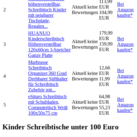
113,99
höhenverstellbar,
Bei
Aktuell keine
EUR
2
Schreibtisch Kinder
Amazon
Bewertungen
104,99
mit neigbarer
kaufen*
EUR
Tischplatte,
Regalen...
179,99
HUANUO
EUR
Kinderschreibtisch
Bei
Aktuell keine
159,99
3
Höhenverstellbar
Amazon
Bewertungen
EUR
120x60cm 3-Speicher
kaufen*
Ganze Platte
Marbrasse
Schreibtisch
12,66
Bei
Organizer,360 Grad
Aktuell keine
EUR
4
Amazon
Drehbarer Stifthalter
Bewertungen
11,99
kaufen*
für Schreibtisch
EUR
Zubehör mit...
eSituro Schreibtisch
64,98
Bei
mit Schubladen,
Aktuell keine
EUR
5
Amazon
Computertisch Weiß
Bewertungen
55,23
kaufen*
100x50x75 cm
EUR
Kinder Schreibtische unter 100 Euro