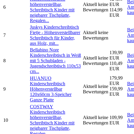
Bei
höhenverstellbar,
Aktuell keine
EUR
6
Am
Schreibtisch Kinder mit
Bewertungen
114,99
kau
neigbarer Tischplatte,
EUR
Regalen...
Juskys Kinderschreibtisch
Bei
Fietje - Höhenverstellbarer
Aktuell keine
7
Am
Schreibtisch für Kinder,
Bewertungen
kau
aus Holz, mit...
Bellabino Nore
139,99
Kinderschreibtisch in Weiß
Bei
Aktuell keine
EUR
8
mit 5 Schubladen -
Am
Bewertungen
110,49
Jugendschreibtisch 110x53
kau
EUR
cm...
179,99
HUANUO
EUR
Kinderschreibtisch
Bei
Aktuell keine
159,99
9
Höhenverstellbar
Am
Bewertungen
EUR
120x60cm 3-Speicher
kau
Ganze Platte
COSTWAY
Kinderschreibtisch
Bei
höhenverstellbar,
Aktuell keine
109,99
10
Am
Schreibtisch Kinder mit
Bewertungen
EUR
kau
neigbarer Tischplatte,
Regalen...