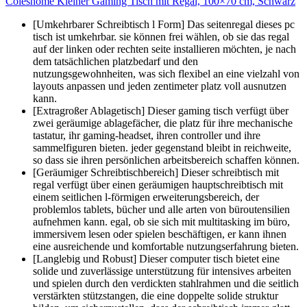
Coleshome Kleiner Gaming Tisch mit Regal, 100×70 cm, Schwarz
[Umkehrbarer Schreibtisch l Form] Das seitenregal dieses pc
tisch ist umkehrbar. sie können frei wählen, ob sie das regal
auf der linken oder rechten seite installieren möchten, je nach
dem tatsächlichen platzbedarf und den
nutzungsgewohnheiten, was sich flexibel an eine vielzahl von
layouts anpassen und jeden zentimeter platz voll ausnutzen
kann.
[Extragroßer Ablagetisch] Dieser gaming tisch verfügt über
zwei geräumige ablagefächer, die platz für ihre mechanische
tastatur, ihr gaming-headset, ihren controller und ihre
sammelfiguren bieten. jeder gegenstand bleibt in reichweite,
so dass sie ihren persönlichen arbeitsbereich schaffen können.
[Geräumiger Schreibtischbereich] Dieser schreibtisch mit
regal verfügt über einen geräumigen hauptschreibtisch mit
einem seitlichen l-förmigen erweiterungsbereich, der
problemlos tablets, bücher und alle arten von büroutensilien
aufnehmen kann. egal, ob sie sich mit multitasking im büro,
immersivem lesen oder spielen beschäftigen, er kann ihnen
eine ausreichende und komfortable nutzungserfahrung bieten.
[Langlebig und Robust] Dieser computer tisch bietet eine
solide und zuverlässige unterstützung für intensives arbeiten
und spielen durch den verdickten stahlrahmen und die seitlich
verstärkten stützstangen, die eine doppelte solide struktur