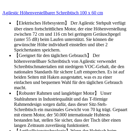
Agilestic Höhenverstellbarer Schreibtisch 100 x 60 cm
【Elektrisches Hebesystem】 Der Agilestic Stehpult verfügt
über einen fortschrittlichen Motor, der eine Höhenverstellung
zwischen 72 cm und 116 cm bei geringem Geräuschpegel
(unter 55 dB) beim Laufen unterstützt. Sie können die
gewünschte Höhe individuell einstellen und über 2
Speichertasten speichern.
【Geeignet für den täglichen Gebrauch】 Der
höhenverstellbare Schreibtisch von Agilestic verwendet
Schreibtischmaterialien mit niedrigem VOC-Gehalt, die den
nationalen Standards für sichere Luft entsprechen. Es ist auf
beiden Seiten mit Haken ausgestattet, was es zu einer
einfachen und bequemen Wahl für den täglichen Gebrauch
macht.
【Robuster Rahmen und langlebiger Motor】 Unser
Stahlrahmen in Industriequalität und das T-förmige
Rahmendesign sorgen dafür, dass dieser Sitz-Steh-
Schreibtisch ein maximales Gewicht von 70 kg trägt. Gepaart
mit einem Motor, der 50.000 internationale Hubtests
bestanden hat, stellen Sie sicher, dass der Tisch über einen
langen Zeitraum zuverlässig funktioniert.
【Antikollisionstechnologie】Wenn der Hubtisch beim