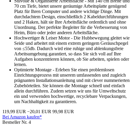
Stilvolle & Organisierte Arbeitsfläche - Mit 140 cm Breite und
70 cm Tiefe, bietet unsere geräumige Arbeitsplatte genügend
Platz für Ihren Computer und andere wichtige Dinge. Mit
durchdachtem Design, einschließlich 2 Kabeldurchführungen
und 2 Haken, hält sie Ihre Arbeitsfläche ordentlich und ohne
Unordnung. Der perfekte Begleiter für die Verbesserung von
Heim, Büro oder jeder anderen Arbeitsfläche.
Hochwertiger & Leiser Motor - Die Hubbewegung gleitet wie
Seide und arbeitet mit einem extrem geringem Geräuschpegel
von ≤55db. Dadurch wird eine ruhige und ablenkungsfreie
Arbeitsumgebung garantiert, so dass Sie sich voll auf Ihre
Aufgaben konzentrieren können, ob Sie arbeiten, spielen oder
lernen.
Optimierte Montage - Erleben Sie einen problemlosen
Einrichtungsprozess mit unserem umfassenden und zugleich
prägnanten Installationsanleitung und mit clever nummerierten
Zubehörteilen. Sie können die Montage schnell und einfach
allein durchführen. Zudem setzen wir uns für Umweltschutz
ein und verwenden hochwertige, recyclebare Verpackungen,
um Nachhaltigkeit zu garantieren.
119,99 EUR
−20,01 EUR
99,98 EUR
Bei Amazon kaufen*
Bestseller Nr. 4