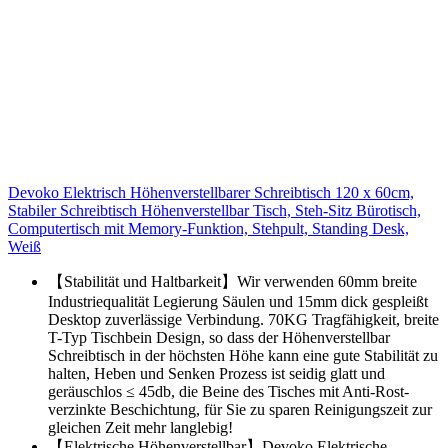
Devoko Elektrisch Höhenverstellbarer Schreibtisch 120 x 60cm,
Stabiler Schreibtisch Höhenverstellbar Tisch, Steh-Sitz Bürotisch,
Computertisch mit Memory-Funktion, Stehpult, Standing Desk,
Weiß
【Stabilität und Haltbarkeit】Wir verwenden 60mm breite
Industriequalität Legierung Säulen und 15mm dick gespleißt
Desktop zuverlässige Verbindung. 70KG Tragfähigkeit, breite
T-Typ Tischbein Design, so dass der Höhenverstellbar
Schreibtisch in der höchsten Höhe kann eine gute Stabilität zu
halten, Heben und Senken Prozess ist seidig glatt und
geräuschlos ≤ 45db, die Beine des Tisches mit Anti-Rost-
verzinkte Beschichtung, für Sie zu sparen Reinigungszeit zur
gleichen Zeit mehr langlebig!
【Elektrische Höhenverstellbar】Devoko Elektrische