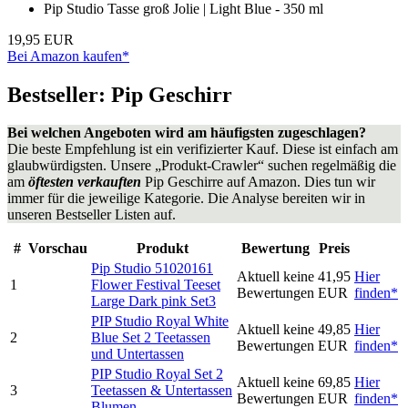
Pip Studio Tasse groß Jolie | Light Blue - 350 ml
19,95 EUR
Bei Amazon kaufen*
Bestseller: Pip Geschirr
Bei welchen Angeboten wird am häufigsten zugeschlagen?
Die beste Empfehlung ist ein verifizierter Kauf. Diese ist einfach am
glaubwürdigsten. Unsere „Produkt-Crawler“ suchen regelmäßig die
am
öftesten verkauften
Pip Geschirre auf Amazon. Dies tun wir
immer für die jeweilige Kategorie. Die Analyse bereiten wir in
unseren Bestseller Listen auf.
#
Vorschau
Produkt
Bewertung
Preis
Pip Studio 51020161
Aktuell keine
41,95
Hier
1
Flower Festival Teeset
Bewertungen
EUR
finden*
Large Dark pink Set3
PIP Studio Royal White
Aktuell keine
49,85
Hier
2
Blue Set 2 Teetassen
Bewertungen
EUR
finden*
und Untertassen
PIP Studio Royal Set 2
Aktuell keine
69,85
Hier
3
Teetassen & Untertassen
Bewertungen
EUR
finden*
Blumen