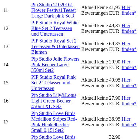
Pip Studio 51020161
Aktuell keine
41,95
Hier
11
Flower Festival Teeset
Bewertungen
EUR
finden*
Large Dark pink Set3
PIP Studio Royal White
Aktuell keine
49,85
Hier
12
Blue Set 2 Teetassen
Bewertungen
EUR
finden*
und Untertassen
PIP Studio Royal Set 2
Aktuell keine
69,85
Hier
13
Teetassen & Untertassen
Bewertungen
EUR
finden*
Blumen
Pip Studio Jolie Flowers
Aktuell keine
29,90
Hier
14
Pink Becher Large
Bewertungen
EUR
finden*
350ml Set2
PIP Studio Royal Pink
Aktuell keine
49,95
Hier
15
Set 2 Teetassen und
Bewertungen
EUR
finden*
Untertassen
Pip Studio Lily&Lotus
Aktuell keine
27,90
Hier
16
Light Green Becher
Bewertungen
EUR
finden*
450ml XL Set2
Pip Studio Love Birds
Medallion Stripes Red-
Aktuell keine
36,95
Hier
17
Pink Henkelbecher
Bewertungen
EUR
finden*
Small 0,15l Set2
Pip Studio Love Birds
32,90