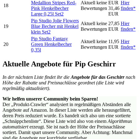
Medallion Stripes Red-
Aktuell keine
EUR
Hier
18
Pink Henkelbecher
Bewertungen
31,46
finden*
Large 0,25l Set2
EUR
Pip Studio Jolie Flowers
Aktuell keine
27,85
Hier
19
Blue Becher mit Henkel
Bewertungen
EUR
finden*
klein Set2
Pip Studio Fantasy
Aktuell keine
11,95
Hier
20
Green Henkelbecher
Bewertungen
EUR
finden*
0,35l
Aktuelle Angebote für Pip Geschirr
In der nächsten Liste findet ihr die
Angebote für das Geschirr
nach
Höhe der Rabatte und Preisnachlässe geordnet (die Liste wird
regelmäßig aktualisiert).
Wir helfen unserer Community beim Sparen!
Der „Produkt-Crawler“ analysiert in regelmäßigen Abständen alle
Angebote auf Amazon. In dieser Liste werden alle herausgefiltert,
deren Preis reduziert wurde. Es handelt sich also um eine sortierte
„Schnäppchenliste“. Diese Liste wird also von einem
Algorithmus
automatisiert
erzeugt. Sie ist nach der Höhe der Preisnachlässe
sortiert. Damit spart unsere Community. Aber Achtung: Manchmal
sind die Angebote nur kurzfristig verfügbar.