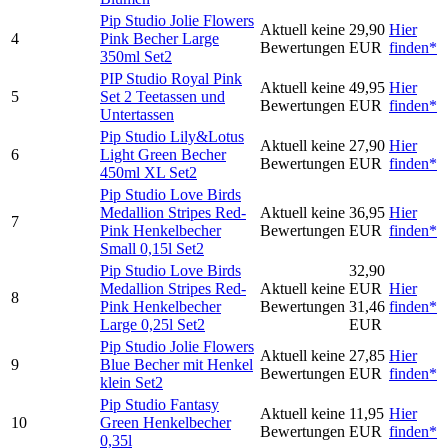
Pip Studio Jolie Flowers
Aktuell keine
29,90
Hier
4
Pink Becher Large
Bewertungen
EUR
finden*
350ml Set2
PIP Studio Royal Pink
Aktuell keine
49,95
Hier
5
Set 2 Teetassen und
Bewertungen
EUR
finden*
Untertassen
Pip Studio Lily&Lotus
Aktuell keine
27,90
Hier
6
Light Green Becher
Bewertungen
EUR
finden*
450ml XL Set2
Pip Studio Love Birds
Medallion Stripes Red-
Aktuell keine
36,95
Hier
7
Pink Henkelbecher
Bewertungen
EUR
finden*
Small 0,15l Set2
Pip Studio Love Birds
32,90
Medallion Stripes Red-
Aktuell keine
EUR
Hier
8
Pink Henkelbecher
Bewertungen
31,46
finden*
Large 0,25l Set2
EUR
Pip Studio Jolie Flowers
Aktuell keine
27,85
Hier
9
Blue Becher mit Henkel
Bewertungen
EUR
finden*
klein Set2
Pip Studio Fantasy
Aktuell keine
11,95
Hier
10
Green Henkelbecher
Bewertungen
EUR
finden*
0,35l