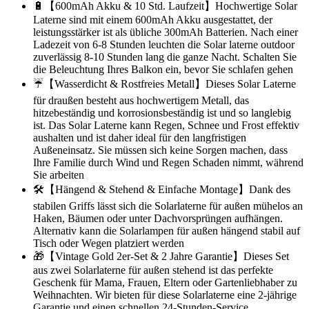
🔋【600mAh Akku & 10 Std. Laufzeit】Hochwertige Solar
Laterne sind mit einem 600mAh Akku ausgestattet, der
leistungsstärker ist als übliche 300mAh Batterien. Nach einer
Ladezeit von 6-8 Stunden leuchten die Solar laterne outdoor
zuverlässig 8-10 Stunden lang die ganze Nacht. Schalten Sie
die Beleuchtung Ihres Balkon ein, bevor Sie schlafen gehen
☔【Wasserdicht & Rostfreies Metall】Dieses Solar Laterne
für draußen besteht aus hochwertigem Metall, das
hitzebeständig und korrosionsbeständig ist und so langlebig
ist. Das Solar Laterne kann Regen, Schnee und Frost effektiv
aushalten und ist daher ideal für den langfristigen
Außeneinsatz. Sie müssen sich keine Sorgen machen, dass
Ihre Familie durch Wind und Regen Schaden nimmt, während
Sie arbeiten
🛠【Hängend & Stehend & Einfache Montage】Dank des
stabilen Griffs lässt sich die Solarlaterne für außen mühelos an
Haken, Bäumen oder unter Dachvorsprüngen aufhängen.
Alternativ kann die Solarlampen für außen hängend stabil auf
Tisch oder Wegen platziert werden
🎁【Vintage Gold 2er-Set & 2 Jahre Garantie】Dieses Set
aus zwei Solarlaterne für außen stehend ist das perfekte
Geschenk für Mama, Frauen, Eltern oder Gartenliebhaber zu
Weihnachten. Wir bieten für diese Solarlaterne eine 2-jährige
Garantie und einen schnellen 24-Stunden-Service