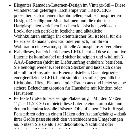
Elegantes Ramadan-Laternen-Design im Vintage-Stil – Diese
wunderschön gefertigte Tischlampe von TRIROCKS
präsentiert sich in einem traditionellen, arabisch inspirierten
Design. Der filigrane Metallrahmen und die robusten
Hartglasplatten verleihen ihr einen klassischen, zeitlosen
Look, der sich perfekt in festliche und alltägliche
Wohnkulturen einfügt. Ihr orientalischer Stil ist ideal für die
Feier des Ramadan, des Eid oder einfach, um Ihrem
Wohnraum eine warme, spirituelle Atmosphäre zu verleihen.
Kabelloses, batteriebetriebenes LED-Licht – Diese dekorative
Laterne ist komfortabel und sicher konzipiert und wird mit 3
AAA-Batterien (nicht im Lieferumfang enthalten) betrieben.
Sie benötigt weder Kabel noch Stecker und lässt sich daher
überall im Haus oder im Freien aufstellen. Das integrierte,
energieeffiziente LED-Licht strahlt ein sanftes, gemütliches
Licht ohne Hitze, Flammen oder Rauch aus und bietet so eine
sichere Beleuchtungsoption für Haushalte mit Kindern oder
Haustieren.
Perfekte Größe für vielseitige Platzierung – Mit den Maßen
11,5 × 11,5 × 30 cm bietet diese Laterne eine kompakte und
dennoch eindrucksvolle Präsenz. Ob auf einem Tisch, Regal,
Fensterbrett oder an einem Haken oder Ast aufgehängt – dank
ihrer Größe passt sie sich den verschiedensten Umgebungen
an. Nutzen Sie sie als Tischdekoration, Nachtlicht oder