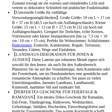
Zustand erzeugt sie ein warmes und einladendes Licht und
vereint so dekorative Schönheit mit praktischer Funktionalität.
【Universelle Größe für vielfältige
Verwendungsmöglichkeiten】Große Größe: 19 cm L × 17 cm
B × 37 cm H (40,5 cm hoch mit Aufhängeschlaufe). Kleine
Größe: 15 cm L × 13 cm B × 27,5 cm H (32 cm hoch mit
Aufhängeschlaufe). Geeignet für Teelichter, echte Kerzen,
Votivkerzen oder kleine Stumpenkerzen (bis ca. 7,5 cm × 10
cm / 10 cm × 15 cm). Perfekt für Wohnzimmer, Schlafzimmer,
Badezimmer
, Esstische, Kaminsimse, Regale, Terrassen,
Veranden, Gärten, Wege und Einfahrten.
【LANDHAUS-DEKORATION FÜR INNEN &
AUSSEN】Diese Laterne aus robustem Metall eignet sich
sowohl für den Innen- als auch für den Außenbereich.
Platzieren Sie sie auf der Verandatreppe, dem Kaminsims oder
der Fensterbank, um im Handumdrehen eine gemütliche und
romantische Atmosphäre zu schaffen. Sie passt zu vielen
Einrichtungsstilen, darunter Landhaus, Landhausstil,
Küstenstil, maritimer Stil und rustikaler Stil.
【PERFEKTES GESCHENK FÜR FEIERTAGE &
RAMADAN】Ein ideales Deko-Geschenk für Ramadan,
Eid-Feste, Thanksgiving, Halloween, Weihnachten,
Geburtstage, Jubiläen, Hochzeiten, Einweihungsfeiern und
festliche Zusammenkünfte. Das warme Kerzenlicht schafft