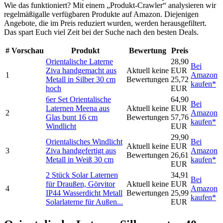
Wie das funktioniert? Mit einem „Produkt-Crawler“ analysieren wir
regelmäßigalle verfügbaren Produkte auf Amazon. Diejenigen
Angebote, die im Preis reduziert wurden, werden herausgefiltert.
Das spart Euch viel Zeit bei der Suche nach den besten Deals.
#
Vorschau
Produkt
Bewertung
Preis
Orientalische Laterne
28,90
Bei
Ziva handgemacht aus
Aktuell keine
EUR
1
Amazon
Metall in Silber 30 cm
Bewertungen
25,72
kaufen*
hoch
EUR
6er Set Orientalische
64,90
Bei
Laternen Meena aus
Aktuell keine
EUR
2
Amazon
Glas bunt 16 cm
Bewertungen
57,76
kaufen*
Windlicht
EUR
29,90
Orientalisches Windlicht
Bei
Aktuell keine
EUR
3
Ziva handgefertigt aus
Amazon
Bewertungen
26,61
Metall in Weiß 30 cm
kaufen*
EUR
2 Stück Solar Laternen
34,91
Bei
für Draußen, Görvitor
Aktuell keine
EUR
4
Amazon
IP44 Wasserdicht Metall
Bewertungen
25,99
kaufen*
Solarlaterne für Außen...
EUR