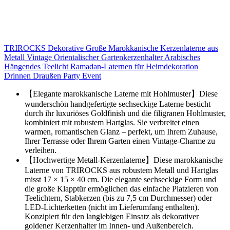
TRIROCKS Dekorative Große Marokkanische Kerzenlaterne aus
Metall Vintage Orientalischer Gartenkerzenhalter Arabisches
Hängendes Teelicht Ramadan-Laternen für Heimdekoration
Drinnen Draußen Party Event
【Elegante marokkanische Laterne mit Hohlmuster】Diese
wunderschön handgefertigte sechseckige Laterne besticht
durch ihr luxuriöses Goldfinish und die filigranen Hohlmuster,
kombiniert mit robustem Hartglas. Sie verbreitet einen
warmen, romantischen Glanz – perfekt, um Ihrem Zuhause,
Ihrer Terrasse oder Ihrem Garten einen Vintage-Charme zu
verleihen.
【Hochwertige Metall-Kerzenlaterne】Diese marokkanische
Laterne von TRIROCKS aus robustem Metall und Hartglas
misst 17 × 15 × 40 cm. Die elegante sechseckige Form und
die große Klapptür ermöglichen das einfache Platzieren von
Teelichtern, Stabkerzen (bis zu 7,5 cm Durchmesser) oder
LED-Lichterketten (nicht im Lieferumfang enthalten).
Konzipiert für den langlebigen Einsatz als dekorativer
goldener Kerzenhalter im Innen- und Außenbereich.