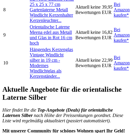
25 x 25 x 77 cm
Bei
Aktuell keine
39,95
8
Gartenlaterne Metall
Amazon
Bewertungen
EUR
Windlicht Kerzenhalter
kaufen*
Kerzenleuchter...
Orientalische Laterne
Bei
Meena edel aus Metall
Aktuell keine
16,82
9
Amazon
und Glas in Rot 16 cm
Bewertungen
EUR
kaufen*
hoch
Hängendes Kerzenglas
Vintage Windlicht
Bei
silber in 19 cm -
Aktuell keine
22,99
10
Amazon
Modernes
Bewertungen
EUR
kaufen*
Windlichtglas als
Kerzenständer...
Aktuelle Angebote für die orientalische
Laterne Silber
Hier findet Ihr die
Top-An
gebote (Deals) für
orientalische
Laternen Silber
nach Höhe der Preissenkungen geordnet. Diese
Liste wird regelmäßig aktualisiert (passiert automatisiert).
Mit unserer Community für schönes Wohnen spart Ihr Geld!