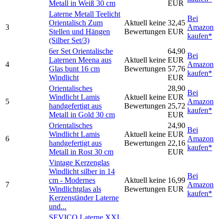
Metall in Weiß 30 cm
EUR
Laterne Metall Teelicht
Bei
Orientalisch Zum
Aktuell keine
32,45
3
Amazon
Stellen und Hängen
Bewertungen
EUR
kaufen*
(Silber Set/3)
6er Set Orientalische
64,90
Bei
Laternen Meena aus
Aktuell keine
EUR
4
Amazon
Glas bunt 16 cm
Bewertungen
57,76
kaufen*
Windlicht
EUR
Orientalisches
28,90
Bei
Windlicht Lamis
Aktuell keine
EUR
5
Amazon
handgefertigt aus
Bewertungen
25,72
kaufen*
Metall in Gold 30 cm
EUR
Orientalisches
24,90
Bei
Windlicht Lamis
Aktuell keine
EUR
6
Amazon
handgefertigt aus
Bewertungen
22,16
kaufen*
Metall in Rost 30 cm
EUR
Vintage Kerzenglas
Windlicht silber in 14
Bei
cm - Modernes
Aktuell keine
16,99
7
Amazon
Windlichtglas als
Bewertungen
EUR
kaufen*
Kerzenständer Laterne
und...
SEVICO Laterne XXL