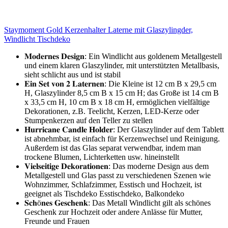
Staymoment Gold Kerzenhalter Laterne mit Glaszylingder,
Windlicht Tischdeko
𝐌𝐨𝐝𝐞𝐫𝐧𝐞𝐬 𝐃𝐞𝐬𝐢𝐠𝐧: Ein Windlicht aus goldenem Metallgestell
und einem klaren Glaszylinder, mit unterstützten Metallbasis,
sieht schlicht aus und ist stabil
𝐄𝐢𝐧 𝐒𝐞𝐭 𝐯𝐨𝐧 𝟐 𝐋𝐚𝐭𝐞𝐫𝐧𝐞𝐧: Die Kleine ist 12 cm B x 29,5 cm
H, Glaszylinder 8,5 cm B x 15 cm H; das Große ist 14 cm B
x 33,5 cm H, 10 cm B x 18 cm H, ermöglichen vielfältige
Dekorationen, z.B. Teelicht, Kerzen, LED-Kerze oder
Stumpenkerzen auf den Teller zu stellen
𝐇𝐮𝐫𝐫𝐢𝐜𝐚𝐧𝐞 𝐂𝐚𝐧𝐝𝐥𝐞 𝐇𝐨𝐥𝐝𝐞𝐫: Der Glaszylinder auf dem Tablett
ist abnehmbar, ist einfach für Kerzenwechsel und Reinigung.
Außerdem ist das Glas separat verwendbar, indem man
trockene Blumen, Lichterketten usw. hineinstellt
𝐕𝐢𝐞𝐥𝐬𝐞𝐢𝐭𝐢𝐠𝐞 𝐃𝐞𝐤𝐨𝐫𝐚𝐭𝐢𝐨𝐧𝐞𝐧: Das moderne Design aus dem
Metallgestell und Glas passt zu verschiedenen Szenen wie
Wohnzimmer, Schlafzimmer, Esstisch und Hochzeit, ist
geeignet als Tischdeko Esstischdeko, Balkondeko
𝐒𝐜𝐡ö𝐧𝐞𝐬 𝐆𝐞𝐬𝐜𝐡𝐞𝐧𝐤: Das Metall Windlicht gilt als schönes
Geschenk zur Hochzeit oder andere Anlässe für Mutter,
Freunde und Frauen