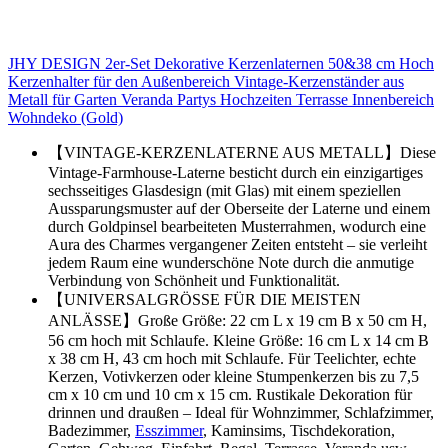
JHY DESIGN 2er-Set Dekorative Kerzenlaternen 50&38 cm Hoch
Kerzenhalter für den Außenbereich Vintage-Kerzenständer aus
Metall für Garten Veranda Partys Hochzeiten Terrasse Innenbereich
Wohndeko (Gold)
【VINTAGE-KERZENLATERNE AUS METALL】Diese
Vintage-Farmhouse-Laterne besticht durch ein einzigartiges
sechsseitiges Glasdesign (mit Glas) mit einem speziellen
Aussparungsmuster auf der Oberseite der Laterne und einem
durch Goldpinsel bearbeiteten Musterrahmen, wodurch eine
Aura des Charmes vergangener Zeiten entsteht – sie verleiht
jedem Raum eine wunderschöne Note durch die anmutige
Verbindung von Schönheit und Funktionalität.
【UNIVERSALGRÖSSE FÜR DIE MEISTEN
ANLÄSSE】Große Größe: 22 cm L x 19 cm B x 50 cm H,
56 cm hoch mit Schlaufe. Kleine Größe: 16 cm L x 14 cm B
x 38 cm H, 43 cm hoch mit Schlaufe. Für Teelichter, echte
Kerzen, Votivkerzen oder kleine Stumpenkerzen bis zu 7,5
cm x 10 cm und 10 cm x 15 cm. Rustikale Dekoration für
drinnen und draußen – Ideal für Wohnzimmer, Schlafzimmer,
Badezimmer,
Esszimmer
, Kaminsims, Tischdekoration,