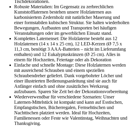
Tischdekorationen.
Robuste Materialien: Im Gegensatz zu zerbrechlichen
Kunststofflaternen bestehen unsere Holzlaternen aus
karbonisiertem Zedernholz mit natürlicher Maserung und
einer formstabilen kubischen Struktur. Sie halten wiederholten
Bewegungen, Aufbauten und Transporten bei häufigen
Veranstaltungen oder im gewerblichen Einsatz stand.
Komplettes Laternenset: Die Holzlaterne besteht aus 12
Holzlaternen (14 x 14 x 25 cm), 12 LED-Kerzen (Ø 7,5 x
11,3 cm, benötigt 3 AAA-Batterien – nicht im Lieferumfang
enthalten) und 12 Eukalyptuskränzen (Ø 25 cm). Alles in
einem für Hochzeiten, Feiertage oder als Dekoration
Einfache und schnelle Montage: Diese Holzlaternen werden
mit ausreichend Schrauben und einem speziellen
Schraubendreher geliefert. Dank vorgebohrter Löcher und
einer illustrierten Bedienungsanleitung sind sie auch für
Anfänger einfach und ohne zusätzliches Werkzeug
aufzubauen. Sparen Sie Zeit bei der Dekorationsvorbereitung
Wiederverwendbar für verschiedene Szenarien: Unser
Laternen-Mittelstück ist kompakt und kann auf Esstischen,
Empfangstischen, Bücherregalen, Fernsehtischen und
Nachttischen platziert werden. Ideal für Hochzeiten,
Familienessen oder Feste wie Valentinstag, Weihnachten und
Thanksgiving.