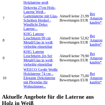
Holzlaterne groß
Dekovita 27cm Holz-
Laterne Weiß -
Bei
Gartenlaterne mit Glas-
Aktuell keine
21,99
7
Amazon
Scheiben Henkel -
Bewertungen
EUR
kaufen*
Windlicht Deko-
Laterne...
KHG Laterne
Bei
Leuchtturm 99 cm
Aktuell keine
52,82
8
Amazon
Metall/Glas in weiß,
Bewertungen
EUR
kaufen*
vielseitig einsetzbar
KHG Laterne
Bei
Leuchtturm 2er-Set
Aktuell keine
79,90
9
Amazon
Metall/Glas in weiß,
Bewertungen
EUR
kaufen*
vielseitig einsetzbar
WEECO Große Weiße
Holzlaterne 74 cm –
Bei
Aktuell keine
75,00
10
Elegante Dekolaterne
Amazon
Bewertungen
EUR
mit Plexiglas für
kaufen*
Wohnzimmer...
Aktuelle Angebote für die Laterne aus
Holz in Weiß