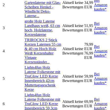
Bei
Gartenlaterne mit Glas-
Aktuell keine
34,99
2
Amazon
Scheiben Henkel -
Bewertungen
EUR
kaufen*
Windlicht Deko-
Laterne...
große Holz Laterne
Bei
Landhaus weiß, 63 cm
Aktuell keine
51,95
3
Amazon
hoch, Holzlaterne,
Bewertungen
EUR
kaufen*
Kerzenlaterne
TRIROCKS 2 Stück
Kerzen Laternen 55 cm
79,99
Bei
& 40 cm Hoch Holz
Aktuell keine
EUR
4
Amazon
Weiß Kerzenhalter
Bewertungen
76,99
kaufen*
Vintage
EUR
Kerzenständer...
Lights4fun Holz
Laterne Folkestone mit
Bei
TruGlow LED Kerze
Aktuell keine
59,99
5
Amazon
Innenbereich 42cm
Bewertungen
EUR
kaufen*
Muttertagsgeschenk
Kerze
Lights4fun Holz
Laterne Folkestone mit
Bei
Aktuell keine
69,99
6
TruGlow LED Kerze
Amazon
Bewertungen
EUR
Innenbereich 59,3cm
kaufen*