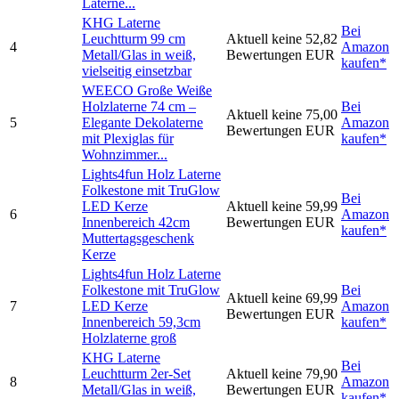
Laterne...
KHG Laterne
Bei
Leuchtturm 99 cm
Aktuell keine
52,82
4
Amazon
Metall/Glas in weiß,
Bewertungen
EUR
kaufen*
vielseitig einsetzbar
WEECO Große Weiße
Holzlaterne 74 cm –
Bei
Aktuell keine
75,00
5
Elegante Dekolaterne
Amazon
Bewertungen
EUR
mit Plexiglas für
kaufen*
Wohnzimmer...
Lights4fun Holz Laterne
Folkestone mit TruGlow
Bei
LED Kerze
Aktuell keine
59,99
6
Amazon
Innenbereich 42cm
Bewertungen
EUR
kaufen*
Muttertagsgeschenk
Kerze
Lights4fun Holz Laterne
Folkestone mit TruGlow
Bei
Aktuell keine
69,99
7
LED Kerze
Amazon
Bewertungen
EUR
Innenbereich 59,3cm
kaufen*
Holzlaterne groß
KHG Laterne
Bei
Leuchtturm 2er-Set
Aktuell keine
79,90
8
Amazon
Metall/Glas in weiß,
Bewertungen
EUR
kaufen*