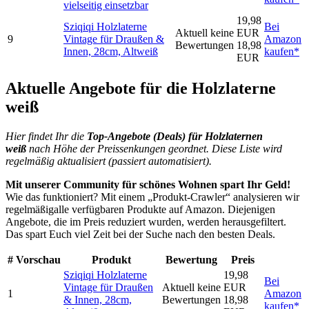
vielseitig einsetzbar
19,98
Sziqiqi Holzlaterne
Bei
Aktuell keine
EUR
9
Vintage für Draußen &
Amazon
Bewertungen
18,98
Innen, 28cm, Altweiß
kaufen*
EUR
Aktuelle Angebote für die Holzlaterne
weiß
Hier findet Ihr die
Top-An
gebote (Deals) für
Holzlaternen
weiß
nach Höhe der Preissenkungen geordnet. Diese Liste wird
regelmäßig aktualisiert (passiert automatisiert).
Mit unserer Community für schönes Wohnen spart Ihr Geld!
Wie das funktioniert? Mit einem „Produkt-Crawler“ analysieren wir
regelmäßigalle verfügbaren Produkte auf Amazon. Diejenigen
Angebote, die im Preis reduziert wurden, werden herausgefiltert.
Das spart Euch viel Zeit bei der Suche nach den besten Deals.
#
Vorschau
Produkt
Bewertung
Preis
Sziqiqi Holzlaterne
19,98
Bei
Vintage für Draußen
Aktuell keine
EUR
1
Amazon
& Innen, 28cm,
Bewertungen
18,98
kaufen*