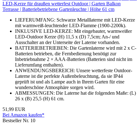
LED-Kerze für draußen wetterfest Outdoor | Garten Balkon
Terrasse | Batteriebetriebene Gartenleuchte | Höhe 61 cm
LIEFERUMFANG: Schwarze Metalllaterne mit LED-Kerze
mit warmweiß-leuchtender LED-Flamme (1900-2200k).
INKLUSIVE LED-KERZE: Mit eingebauter, warmweißer
LED-Outdoor Kerze (H) 11,5 x (D) 7,5cm; An-/ und
Ausschalter an der Unterseite der Laterne vorhanden.
BATTERIEBETRIEBEN: Die Gartenlaterne wird mit 2 x C-
Batterien betrieben, die Fernbedienung benötigt zur
Inbetriebnahme 2 × AAA-Batterien (Batterien sind nicht im
Lieferumfang enthalten).
ANWENDUNGSBEREICH: Unsere wetterfeste Outdoor-
Laterne ist die perfekte Außenbeleuchtung, da sie IP44
geprüft ist und als Lampe auch in Ihrem Garten für eine
wunderschöne Atmosphäre sorgen wird.
ABMESSUNGEN: Die Laterne hat die folgenden Maße: (L)
26 x (B) 25,5 (H) 61 cm.
51,99 EUR
Bei Amazon kaufen*
Bestseller Nr. 10