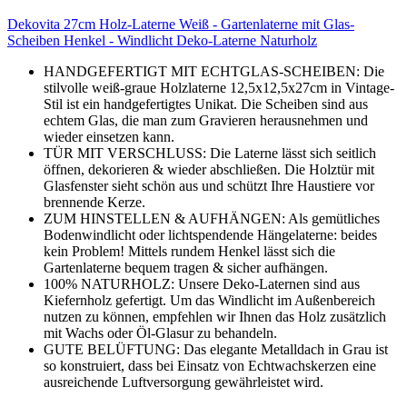
Dekovita 27cm Holz-Laterne Weiß - Gartenlaterne mit Glas-
Scheiben Henkel - Windlicht Deko-Laterne Naturholz
HANDGEFERTIGT MIT ECHTGLAS-SCHEIBEN: Die
stilvolle weiß-graue Holzlaterne 12,5x12,5x27cm in Vintage-
Stil ist ein handgefertigtes Unikat. Die Scheiben sind aus
echtem Glas, die man zum Gravieren herausnehmen und
wieder einsetzen kann.
TÜR MIT VERSCHLUSS: Die Laterne lässt sich seitlich
öffnen, dekorieren & wieder abschließen. Die Holztür mit
Glasfenster sieht schön aus und schützt Ihre Haustiere vor
brennende Kerze.
ZUM HINSTELLEN & AUFHÄNGEN: Als gemütliches
Bodenwindlicht oder lichtspendende Hängelaterne: beides
kein Problem! Mittels rundem Henkel lässt sich die
Gartenlaterne bequem tragen & sicher aufhängen.
100% NATURHOLZ: Unsere Deko-Laternen sind aus
Kiefernholz gefertigt. Um das Windlicht im Außenbereich
nutzen zu können, empfehlen wir Ihnen das Holz zusätzlich
mit Wachs oder Öl-Glasur zu behandeln.
GUTE BELÜFTUNG: Das elegante Metalldach in Grau ist
so konstruiert, dass bei Einsatz von Echtwachskerzen eine
ausreichende Luftversorgung gewährleistet wird.