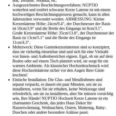
Bar, Terrasse, Veranda, etc.
Ausgezeichnetes Beschichtungsverfahren: NUPTIO
wetterfest und rostfrei schwarze Kerze Laterne ist mit einem
hochwertigen Beschichtungsprozess gemacht, kann in allen
Jahreszeiten verwendet werden. ABMESSUNG: Kleine
Kerzenlaterne Höhe: 24cm/9.4", der Durchmesser der Basis
ist 10cm/3.9" und die Breite des Eingangs ist 8cm/3.1".
Große Kerzenlaterne Höhe: 35cm/13.8", der Durchmesser der
Basis ist 13cm/5.1" und die Breite des Eingangs ist
11cm/4.3".
Mehrzweck: Diese Gartenkerzenlaternen sind so konzipiert,
dass sie vielseitig einsetzbar sind und sich für eine Vielzahl
von Innen- und Außenbereichen eignen. Egal, ob sie auf dem
Boden oder auf einem Tisch platziert wird, sie sorgt für ein
warmes Ambiente. Als klassischer Hochzeitsschmuck wird
diese Hochzeitslaterne sicher vor den Augen Ihrer Gäste
leuchten!
Einfache Installation: Die Glas- und Metallrahmen sind
separat verpackt, es dauert ein paar Minuten, um sie zu
installieren, wenn Sie sie erhalten, keine Werkzeuge sind
erforderlich, um sie zu installieren, aber Sie müssen vorsichtig
sein, Ihre Hände! NUPTIO Hochzeit Kerze Laterne ist ein
charmantes Geschenk, das jedes Haus Dekor für
Hauserwärmung, Weihnachten, Ostern, Muttertag, Baby-
Duschen oder andere besondere Anlässe passt.