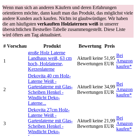
Wenn man sich an anderen Käufern und deren Erfahrungen
orientieren möchte, dann kauft man das Produkt, das möglichst viele
andere Kunden auch kaufen. Nichts ist glaubwürdiger. Wir haben
die am häufigsten
verkauften Holzlaternen weiß
in unserer
übersichtlichen Bestseller-Tabelle zusammengestellt. Diese Liste
wird öfters am Tag aktualisiert.
#
Vorschau
Produkt
Bewertung
Preis
große Holz Laterne
Bei
Landhaus weiß, 63 cm
Aktuell keine
51,95
1
Amazon
hoch, Holzlaterne,
Bewertungen
EUR
kaufen*
Kerzenlaterne
Dekovita 40 cm Holz-
Laterne Weiß -
Bei
Gartenlaterne mit Glas-
Aktuell keine
34,99
2
Amazon
Scheiben Henkel -
Bewertungen
EUR
kaufen*
Windlicht Deko-
Laterne...
Dekovita 27cm Holz-
Laterne Weiß -
Bei
Gartenlaterne mit Glas-
Aktuell keine
21,99
3
Amazon
Scheiben Henkel -
Bewertungen
EUR
kaufen*
Windlicht Deko-