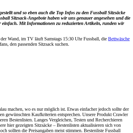
stellt und so eben auch die Top Infos zu den Fussball Sitzsäcke
ssball Sitzsack-Angebote haben wir uns genauer angesehen und die
 einfach. Mit Informationen zu reduzierten Artikeln, runden wir
n der Wand, im TV läuft Samstags 15:30 Uhr Fussball, die
Bettwäsche
lfans, den passenden Sitzsack suchen.
hlau machen, wo es nur möglich ist. Etwas einfacher jedoch sollte der
ie den gewünschten Kaufkriterien entsprechen. Unsere Produkt Crawler
eren Bestenlisten. Langes Vergleichen, Testen und Recherchieren
re hier gezeigten Sitzsäcke – Bestenlisten aktualisieren sich von
och sollten die Preisangaben meist stimmen. Bestenliste Fussball