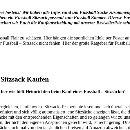
ber bestens! Wir haben alle Infos rund um Fussball Säcke zusammenge
chen ein Fussball Sitzsack passend zum Fussball Zimmer. Diverse Fu
chen wir Euch die Kaufentscheidung mit unserer Bestsellerliste sehr
ll Flair zu schätzen. Hier hängen die sportlichen Idole per Poster a
er Fussball – Sitzsack nicht fehlen. Hier der große Ratgeber für Fussbal
t Sitzsack Kaufen
er wie hilft Heimrichten beim Kauf eines Fussball – Sitzsäcke?
ergleichen, haufenweise Sitzsack-Testberichte lesen und sich überall sc
finiert und sich völlig automatisiert jene Sitzsäcke anzeigen lässt, d
cke mit den entsprechenden Eigenschaften und so gelangen wir zu uns
, der nicht den eigenen Ansprüchen gerecht wird, ist recht gering. Unse
tzsäcke auch mal von den tatsächlichen Preisen auf Amazon abweichen, d