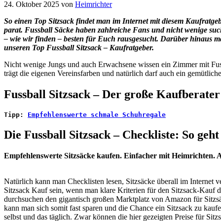
24. Oktober 2025
von
Heimrichter
So einen Top Sitzsack findet man im Internet mit diesem Kaufratge
parat. Fussball Säcke haben zahlreiche Fans und nicht wenige su
– wie wir finden – besten für Euch rausgesucht. Darüber hinaus ma
unseren Top Fussball Sitzsack – Kaufratgeber.
Nicht wenige Jungs und auch Erwachsene wissen ein Zimmer mit Fussba
trägt die eigenen Vereinsfarben und natürlich darf auch ein gemütlich
Fussball Sitzsack – Der große Kaufberater
Tipp: 
Empfehlenswerte schmale Schuhregale
Die Fussball Sitzsack – Checkliste: So geh
Empfehlenswerte Sitzsäcke kaufen. Einfacher mit Heimrichten. Ab
Natürlich kann man Checklisten lesen, Sitzsäcke überall im Internet v
Sitzsack Kauf sein, wenn man klare Kriterien für den Sitzsack-Kauf de
durchsuchen den gigantisch großen Marktplatz von Amazon für Sitzsä
kann man sich somit fast sparen und die Chance ein Sitzsack zu kaufen
selbst und das täglich. Zwar können die hier gezeigten Preise für Si