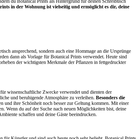
ndem du Botanical Prints als Hintergrund für deinen Schreibtisch
ts in der Wohnung ist vielseitig und ermöglicht es dir, deine
thetisch ansprechend, sondern auch eine Hommage an die Ursprünge
rden dann als Vorlage für Botanical Prints verwendet. Heute sind
vorheben der wichtigsten Merkmale der Pflanzen in fettgedruckter
 für wissenschaftliche Zwecke verwendet und dienten der
liche und beruhigende Atmosphäre zu verleihen.
Besonders die
den und ihre Schönheit noch besser zur Geltung kommen. Mit einer
n. Wenn du auf der Suche nach neuen Möglichkeiten bist, deine
s Ambiente schaffen und deine Gäste beeindrucken.
n für Künstler und sind auch heute noch sehr beliebt. Botanical Prints