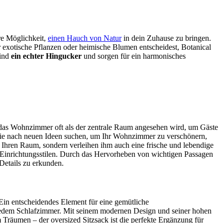
re Möglichkeit,
einen Hauch von Natur
in dein Zuhause zu bringen.
r exotische Pflanzen oder heimische Blumen entscheidest, Botanical
sind
ein echter Hingucker
und sorgen für ein harmonisches
 das Wohnzimmer oft als der zentrale Raum angesehen wird, um Gäste
 Sie nach neuen Ideen suchen, um Ihr Wohnzimmer zu verschönern,
Ihren Raum, sondern verleihen ihm auch eine frische und lebendige
en Einrichtungsstilen. Durch das Hervorheben von wichtigen Passagen
Details zu erkunden.
 Ein entscheidendes Element für eine gemütliche
in jedem Schlafzimmer. Mit seinem modernen Design und seiner hohen
Träumen – der oversized Sitzsack ist die perfekte Ergänzung für