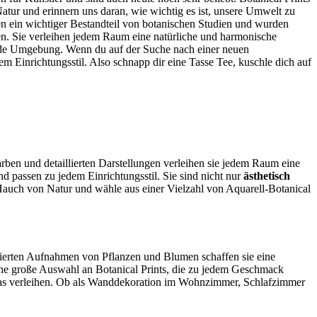
atur und erinnern uns daran, wie wichtig es ist, unsere Umwelt zu
en ein wichtiger Bestandteil von botanischen Studien und wurden
en. Sie verleihen jedem Raum eine natürliche und harmonische
dende Umgebung. Wenn du auf der Suche nach einer neuen
dem Einrichtungsstil. Also schnapp dir eine Tasse Tee, kuschle dich auf
rben und detaillierten Darstellungen verleihen sie jedem Raum eine
d passen zu jedem Einrichtungsstil. Sie sind nicht nur
ästhetisch
Hauch von Natur und wähle aus einer Vielzahl von Aquarell-Botanical
llierten Aufnahmen von Pflanzen und Blumen schaffen sie eine
 eine große Auswahl an Botanical Prints, die zu jedem Geschmack
twas verleihen. Ob als Wanddekoration im Wohnzimmer, Schlafzimmer