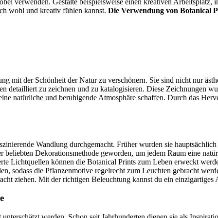
bel verwenden. Gestalte beispielsweise einen kreativen Arbeitsplatz, i
ich wohl und kreativ fühlen kannst.
Die Verwendung von Botanical Prin
g mit der Schönheit der Natur zu verschönern. Sie sind nicht nur äs
n detailliert zu zeichnen und zu katalogisieren. Diese Zeichnungen wu
ie eine natürliche und beruhigende Atmosphäre schaffen. Durch das Her
faszinierende Wandlung durchgemacht. Früher wurden sie hauptsächlich
ner beliebten Dekorationsmethode geworden, um jedem Raum eine natür
zierte Lichtquellen können die Botanical Prints zum Leben erweckt wer
en, sodass die Pflanzenmotive regelrecht zum Leuchten gebracht werde
tracht ziehen. Mit der richtigen Beleuchtung kannst du ein einzigartige
e
unterschätzt werden. Schon seit Jahrhunderten dienen sie als Inspiratio