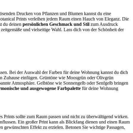
uflösenden Drucken von Pflanzen und Blumen kannst du eine
otanical Prints verleihen jedem Raum einen Hauch von Eleganz. Die
st du deinen
persönlichen Geschmack und Stil
zum Ausdruck
ne zeitgemäße und vielseitige Wahl. Lass dich von der Schönheit der
ssen. Bei der Auswahl der Farben für deine Wohnung kannst du dich
 dein Zuhause einfügen. Grüntöne wie Moosgrün oder Olivgrün
spannte Atmosphäre. Gelbtöne wie Sonnengelb oder Senfgelb bringen
rmonische und ausgewogene Farbpalette
für deine Wohnung
es Prints sollte zum Raum passen und nicht zu überwältigend wirken.
influssen. Ein großer Print kann als Blickfang dienen und einen Raum
n gewünschten Effekt zu erzielen. Betonen Sie wichtige Passagen,