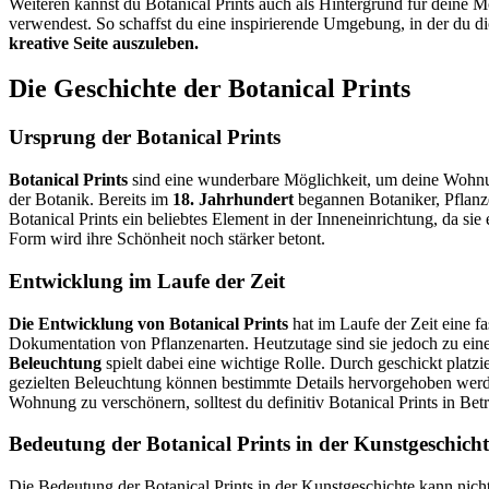
Weiteren kannst du Botanical Prints auch als Hintergrund für deine Mö
verwendest. So schaffst du eine inspirierende Umgebung, in der du d
kreative Seite auszuleben.
Die Geschichte der Botanical Prints
Ursprung der Botanical Prints
Botanical Prints
sind eine wunderbare Möglichkeit, um deine Wohnun
der Botanik. Bereits im
18. Jahrhundert
begannen Botaniker, Pflanze
Botanical Prints ein beliebtes Element in der Inneneinrichtung, da s
Form wird ihre Schönheit noch stärker betont.
Entwicklung im Laufe der Zeit
Die Entwicklung von Botanical Prints
hat im Laufe der Zeit eine 
Dokumentation von Pflanzenarten. Heutzutage sind sie jedoch zu ei
Beleuchtung
spielt dabei eine wichtige Rolle. Durch geschickt plat
gezielten Beleuchtung können bestimmte Details hervorgehoben werd
Wohnung zu verschönern, solltest du definitiv Botanical Prints in Be
Bedeutung der Botanical Prints in der Kunstgeschicht
Die Bedeutung der Botanical Prints in der Kunstgeschichte kann nicht 