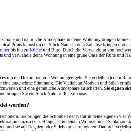
derschöne und natürliche Atmosphäre in deine Wohnung bringen können.
tanical Prints kannst du ein Stück Natur in dein Zuhause bringen und 
immer
bis hin zu
Küche
und Büro. Durch die Verwendung von hochwertig
Prints und verwandle deine Wohnung in eine grüne Oase der Ruhe und H
wenn es um die Dekoration von Wohnungen geht. Sie verleihen jedem Rau
r eine angenehme Stimmung. Die Vielfalt an Motiven und Stilen ermögli
aufzuwerten und eine gemütliche Atmosphäre zu schaffen.
Sie eignen s
und bringen Sie ein Stück Natur in Ihr Zuhause.
ndet werden?
schönern. Sie bringen die Schönheit der Natur in deine eigenen vier
ddekoration einzusetzen. Hänge sie in deinem Wohnzimmer, Schlafzimmer
eren und sie auf Regalen oder Sideboards arrangieren. Dadurch verlei