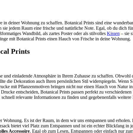
e in deiner Wohnung zu schaffen. Botanical Prints sind eine wunderba
n sie jedem Raum eine frische und natürliche Note. Egal, ob du dich fü
ßformatiges Wandbild, als zartes Poster oder als stilvolles
Kissen
– sie 
ringe mit Botanical Prints einen Hauch von Frische in deine Wohnung.
cal Prints
iche und einladende Atmosphäre in Ihrem Zuhause zu schaffen. Obwohl
llte die Dekoration auch Ihren persönlichen Stil widerspiegeln. Wenn
cke mit Pflanzenmotiven bringen nicht nur einen Hauch von Natur in 
te Drucke entscheiden, Botanical Prints passen perfekt zu verschieden
 schnell relevante Informationen zu finden und gegebenenfalls weitere 
iner Wohnung. Es ist der Raum, in dem wir uns entspannen und erholen.
tzsack bietet viel Platz zum Entspannen und ist ein echter Blickfang 
volles Accessoire
. Egal ob zum Lesen, Entspannen oder einfach nur zum 