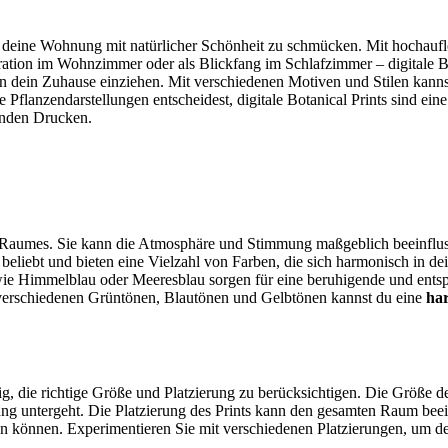
eit, deine Wohnung mit natürlicher Schönheit zu schmücken. Mit hocha
tion im Wohnzimmer oder als Blickfang im Schlafzimmer – digitale B
kt in dein Zuhause einziehen. Mit verschiedenen Motiven und Stilen kann
e Pflanzendarstellungen entscheidest, digitale Botanical Prints sind ei
enden Drucken.
es Raumes. Sie kann die Atmosphäre und Stimmung maßgeblich beeinflu
hr beliebt und bieten eine Vielzahl von Farben, die sich harmonisch in
wie Himmelblau oder Meeresblau sorgen für eine beruhigende und ent
rschiedenen Grüntönen, Blautönen und Gelbtönen kannst du eine
ha
ig, die richtige Größe und Platzierung zu berücksichtigen. Die Größe d
bung untergeht. Die Platzierung des Prints kann den gesamten Raum bee
n können. Experimentieren Sie mit verschiedenen Platzierungen, um de