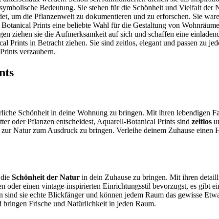
ymbolische Bedeutung. Sie stehen für die Schönheit und Vielfalt der N
det, um die Pflanzenwelt zu dokumentieren und zu erforschen. Sie war
 Botanical Prints eine beliebte Wahl für die Gestaltung von Wohnräum
ungen ziehen sie die Aufmerksamkeit auf sich und schaffen eine einla
l Prints in Betracht ziehen. Sie sind zeitlos, elegant und passen zu je
Prints verzaubern.
nts
rliche Schönheit in deine Wohnung zu bringen. Mit ihren lebendigen Fa
ter oder Pflanzen entscheidest, Aquarell-Botanical Prints sind
zeitlos
un
be zur Natur zum Ausdruck zu bringen. Verleihe deinem Zuhause einen 
 die
Schönheit der Natur
in dein Zuhause zu bringen. Mit ihren detai
n oder einen vintage-inspirierten Einrichtungsstil bevorzugst, es gibt
ion sind sie echte Blickfänger und können jedem Raum das gewisse E
nd bringen Frische und Natürlichkeit in jeden Raum.