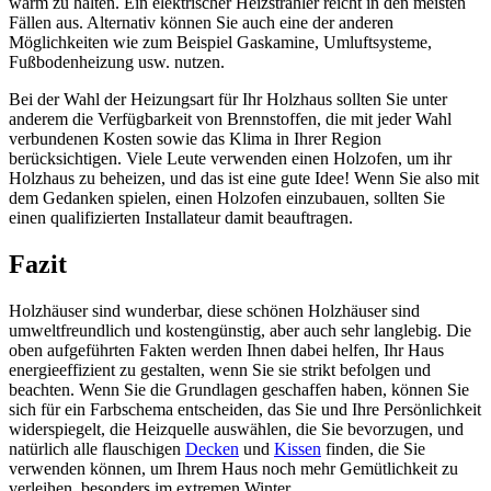
warm zu halten. Ein elektrischer Heizstrahler reicht in den meisten
Fällen aus. Alternativ können Sie auch eine der anderen
Möglichkeiten wie zum Beispiel Gaskamine, Umluftsysteme,
Fußbodenheizung usw. nutzen.
Bei der Wahl der Heizungsart für Ihr Holzhaus sollten Sie unter
anderem die Verfügbarkeit von Brennstoffen, die mit jeder Wahl
verbundenen Kosten sowie das Klima in Ihrer Region
berücksichtigen. Viele Leute verwenden einen Holzofen, um ihr
Holzhaus zu beheizen, und das ist eine gute Idee! Wenn Sie also mit
dem Gedanken spielen, einen Holzofen einzubauen, sollten Sie
einen qualifizierten Installateur damit beauftragen.
Fazit
Holzhäuser sind wunderbar, diese schönen Holzhäuser sind
umweltfreundlich und kostengünstig, aber auch sehr langlebig. Die
oben aufgeführten Fakten werden Ihnen dabei helfen, Ihr Haus
energieeffizient zu gestalten, wenn Sie sie strikt befolgen und
beachten. Wenn Sie die Grundlagen geschaffen haben, können Sie
sich für ein Farbschema entscheiden, das Sie und Ihre Persönlichkeit
widerspiegelt, die Heizquelle auswählen, die Sie bevorzugen, und
natürlich alle flauschigen
Decken
und
Kissen
finden, die Sie
verwenden können, um Ihrem Haus noch mehr Gemütlichkeit zu
verleihen, besonders im extremen Winter.