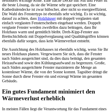
besonders wichtige Rolle. Eine flache Decke mit Nut und Feder ist
die beste Lösung, da sie die Wärme sehr gut speichert. Eine
Kathedralendecke ist zwar hübscher, aber nicht so energieeffizient.
Die Wahl des Fenstertyps ist ebenfalls sehr wichtig. Es ist wichtig,
darauf zu achten, dass
Holzhäuser
mit doppelt verglasten statt
einfach verglasten Fensterscheiben eingebaut werden. Doppelt
verglaste Fenster werden zweifellos dazu beitragen, dass Ihr
Holzhaus warm und gemütlich bleibt. Dreh-Kipp-Fenster aus
Brettschichtholz mit Doppelverglasung und Qualitätsgriffen können
ebenfalls dafür sorgen, dass kein Wärmeverlust entsteht.
Die Ausrichtung des Holzhauses ist ebenfalls wichtig, wenn Sie Ihr
neues Holzhaus planen. Vergewissern Sie sich, dass die Fenster
nach Süden ausgerichtet sind, da dies dazu beiträgt, den gesamten
Heizaufwand sowie den Kühlungsaufwand zu begrenzen. Große,
nach Süden ausgerichtete Fenster maximieren die Menge an
kostenloser Wärme, die von der Sonne kommt. Tagsüber dringt die
Sonne durch diese Fenster ein und erzeugt Wärme im gesamten
Gebäude
.
Ein gutes Fundament minimiert den
Wärmeverlust erheblich
In meisten Fällen liegt die Verantwortung für das Fundament eines