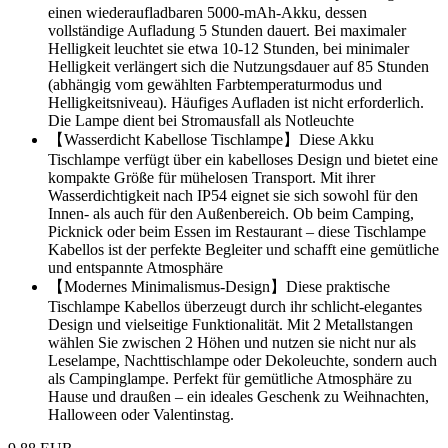
einen wiederaufladbaren 5000-mAh-Akku, dessen
vollständige Aufladung 5 Stunden dauert. Bei maximaler
Helligkeit leuchtet sie etwa 10-12 Stunden, bei minimaler
Helligkeit verlängert sich die Nutzungsdauer auf 85 Stunden
(abhängig vom gewählten Farbtemperaturmodus und
Helligkeitsniveau). Häufiges Aufladen ist nicht erforderlich.
Die Lampe dient bei Stromausfall als Notleuchte
【Wasserdicht Kabellose Tischlampe】Diese Akku
Tischlampe verfügt über ein kabelloses Design und bietet eine
kompakte Größe für mühelosen Transport. Mit ihrer
Wasserdichtigkeit nach IP54 eignet sie sich sowohl für den
Innen- als auch für den Außenbereich. Ob beim Camping,
Picknick oder beim Essen im Restaurant – diese Tischlampe
Kabellos ist der perfekte Begleiter und schafft eine gemütliche
und entspannte Atmosphäre
【Modernes Minimalismus-Design】Diese praktische
Tischlampe Kabellos überzeugt durch ihr schlicht-elegantes
Design und vielseitige Funktionalität. Mit 2 Metallstangen
wählen Sie zwischen 2 Höhen und nutzen sie nicht nur als
Leselampe, Nachttischlampe oder Dekoleuchte, sondern auch
als Campinglampe. Perfekt für gemütliche Atmosphäre zu
Hause und draußen – ein ideales Geschenk zu Weihnachten,
Halloween oder Valentinstag.