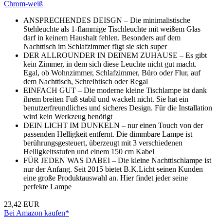
Chrom-weiß
ANSPRECHENDES DEISGN – Die minimalistische
Stehleuchte als 1-flammige Tischleuchte mit weißem Glas
darf in keinem Haushalt fehlen. Besonders auf dem
Nachttisch im Schlafzimmer fügt sie sich super
DER ALLROUNDER IN DEINEM ZUHAUSE – Es gibt
kein Zimmer, in dem sich diese Leuchte nicht gut macht.
Egal, ob Wohnzimmer, Schlafzimmer, Büro oder Flur, auf
dem Nachttisch, Schreibtisch oder Regal
EINFACH GUT – Die moderne kleine Tischlampe ist dank
ihrem breiten Fuß stabil und wackelt nicht. Sie hat ein
benutzerfreundliches und sicheres Design. Für die Installation
wird kein Werkzeug benötigt
DEIN LICHT IM DUNKELN – nur einen Touch von der
passenden Helligkeit entfernt. Die dimmbare Lampe ist
berührungsgesteuert, überzeugt mit 3 verschiedenen
Helligkeitsstufen und einem 150 cm Kabel
FÜR JEDEN WAS DABEI – Die kleine Nachttischlampe ist
nur der Anfang. Seit 2015 bietet B.K.Licht seinen Kunden
eine große Produktauswahl an. Hier findet jeder seine
perfekte Lampe
23,42 EUR
Bei Amazon kaufen*