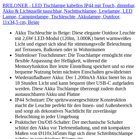
BRILONER - LED Tischlampe kabellos IP44 mit Touch, dimmbar,
Akku & Lichtquelle tauschbar, Nachttischlampe, Leselampe, LED
Lampe, Campinglampe, Tischleuchte, Akkulampe, Outdoor,
11x34,5 cm, Beige
Akku Tischleuchte in Beige: Diese elegante Outdoor Leuchte
mit 2,6W LED-Modul (120lm, 3.000K) bietet warmweißes
Licht und eignet sich ideal für stimmungsvolle Beleuchtung
auf Terrassen, Balkonen oder in Wohnräumen
Stufenloser Touchdimmer: Die Touchlampe ermöglicht eine
flexible Anpassung der Helligkeit, während die
Memoryfunktion Ihre letzte Einstellung speichert und so eine
bequeme Nutzung beim nächsten Einschalten gewährleistet
Wiederaufladbarer Akku: Der 1.200mAh Akku bietet bis zu
18 Stunden Licht und kann bequem über USB-C aufgeladen
werden. Diese Akku Tischlampe überzeugt zudem durch
austauschbaren Akku und Platine
IP44 Schutzart: Die spritzwassergeschützte Konstruktion
macht die Leuchte perfekt für den Innen- und Außenbereich
und sorgt als dekoratives Nachtlicht für zuverlässige
Beleuchtung in jeder Umgebung
Praktischer On/Off-Schalter: Der mechanische Schalter
schützt den Akku vor Tiefenentladung, und mit kompakten
Maßen von Ø110x345mm fügt sich diese Schreibtischlampe
nahtlos in verschiedene Räume ein