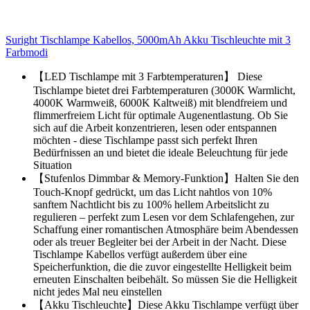
Suright Tischlampe Kabellos, 5000mAh Akku Tischleuchte mit 3
Farbmodi
【LED Tischlampe mit 3 Farbtemperaturen】 Diese
Tischlampe bietet drei Farbtemperaturen (3000K Warmlicht,
4000K Warmweiß, 6000K Kaltweiß) mit blendfreiem und
flimmerfreiem Licht für optimale Augenentlastung. Ob Sie
sich auf die Arbeit konzentrieren, lesen oder entspannen
möchten - diese Tischlampe passt sich perfekt Ihren
Bedürfnissen an und bietet die ideale Beleuchtung für jede
Situation
【Stufenlos Dimmbar & Memory-Funktion】Halten Sie den
Touch-Knopf gedrückt, um das Licht nahtlos von 10%
sanftem Nachtlicht bis zu 100% hellem Arbeitslicht zu
regulieren – perfekt zum Lesen vor dem Schlafengehen, zur
Schaffung einer romantischen Atmosphäre beim Abendessen
oder als treuer Begleiter bei der Arbeit in der Nacht. Diese
Tischlampe Kabellos verfügt außerdem über eine
Speicherfunktion, die die zuvor eingestellte Helligkeit beim
erneuten Einschalten beibehält. So müssen Sie die Helligkeit
nicht jedes Mal neu einstellen
【Akku Tischleuchte】Diese Akku Tischlampe verfügt über