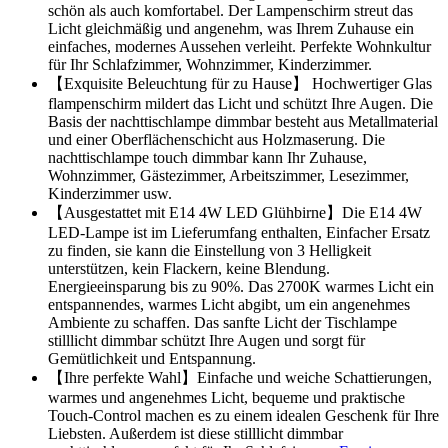
schön als auch komfortabel. Der Lampenschirm streut das
Licht gleichmäßig und angenehm, was Ihrem Zuhause ein
einfaches, modernes Aussehen verleiht. Perfekte Wohnkultur
für Ihr Schlafzimmer, Wohnzimmer, Kinderzimmer.
【Exquisite Beleuchtung für zu Hause】 Hochwertiger Glas
flampenschirm mildert das Licht und schützt Ihre Augen. Die
Basis der nachttischlampe dimmbar besteht aus Metallmaterial
und einer Oberflächenschicht aus Holzmaserung. Die
nachttischlampe touch dimmbar kann Ihr Zuhause,
Wohnzimmer, Gästezimmer, Arbeitszimmer, Lesezimmer,
Kinderzimmer usw.
【Ausgestattet mit E14 4W LED Glühbirne】Die E14 4W
LED-Lampe ist im Lieferumfang enthalten, Einfacher Ersatz
zu finden, sie kann die Einstellung von 3 Helligkeit
unterstützen, kein Flackern, keine Blendung.
Energieeinsparung bis zu 90%. Das 2700K warmes Licht ein
entspannendes, warmes Licht abgibt, um ein angenehmes
Ambiente zu schaffen. Das sanfte Licht der Tischlampe
stilllicht dimmbar schützt Ihre Augen und sorgt für
Gemütlichkeit und Entspannung.
【Ihre perfekte Wahl】Einfache und weiche Schattierungen,
warmes und angenehmes Licht, bequeme und praktische
Touch-Control machen es zu einem idealen Geschenk für Ihre
Liebsten. Außerdem ist diese stilllicht dimmbar