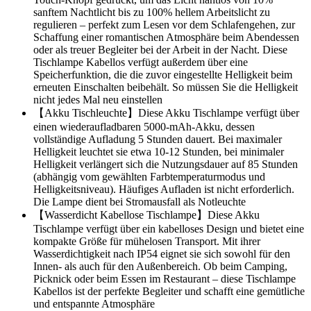
sanftem Nachtlicht bis zu 100% hellem Arbeitslicht zu
regulieren – perfekt zum Lesen vor dem Schlafengehen, zur
Schaffung einer romantischen Atmosphäre beim Abendessen
oder als treuer Begleiter bei der Arbeit in der Nacht. Diese
Tischlampe Kabellos verfügt außerdem über eine
Speicherfunktion, die die zuvor eingestellte Helligkeit beim
erneuten Einschalten beibehält. So müssen Sie die Helligkeit
nicht jedes Mal neu einstellen
【Akku Tischleuchte】Diese Akku Tischlampe verfügt über
einen wiederaufladbaren 5000-mAh-Akku, dessen
vollständige Aufladung 5 Stunden dauert. Bei maximaler
Helligkeit leuchtet sie etwa 10-12 Stunden, bei minimaler
Helligkeit verlängert sich die Nutzungsdauer auf 85 Stunden
(abhängig vom gewählten Farbtemperaturmodus und
Helligkeitsniveau). Häufiges Aufladen ist nicht erforderlich.
Die Lampe dient bei Stromausfall als Notleuchte
【Wasserdicht Kabellose Tischlampe】Diese Akku
Tischlampe verfügt über ein kabelloses Design und bietet eine
kompakte Größe für mühelosen Transport. Mit ihrer
Wasserdichtigkeit nach IP54 eignet sie sich sowohl für den
Innen- als auch für den Außenbereich. Ob beim Camping,
Picknick oder beim Essen im Restaurant – diese Tischlampe
Kabellos ist der perfekte Begleiter und schafft eine gemütliche
und entspannte Atmosphäre