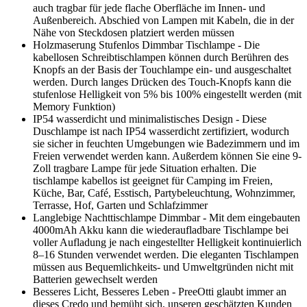
auch tragbar für jede flache Oberfläche im Innen- und
Außenbereich. Abschied von Lampen mit Kabeln, die in der
Nähe von Steckdosen platziert werden müssen
Holzmaserung Stufenlos Dimmbar Tischlampe - Die
kabellosen Schreibtischlampen können durch Berühren des
Knopfs an der Basis der Touchlampe ein- und ausgeschaltet
werden. Durch langes Drücken des Touch-Knopfs kann die
stufenlose Helligkeit von 5% bis 100% eingestellt werden (mit
Memory Funktion)
IP54 wasserdicht und minimalistisches Design - Diese
Duschlampe ist nach IP54 wasserdicht zertifiziert, wodurch
sie sicher in feuchten Umgebungen wie Badezimmern und im
Freien verwendet werden kann. Außerdem können Sie eine 9-
Zoll tragbare Lampe für jede Situation erhalten. Die
tischlampe kabellos ist geeignet für Camping im Freien,
Küche, Bar, Café, Esstisch, Partybeleuchtung, Wohnzimmer,
Terrasse, Hof, Garten und Schlafzimmer
Langlebige Nachttischlampe Dimmbar - Mit dem eingebauten
4000mAh Akku kann die wiederaufladbare Tischlampe bei
voller Aufladung je nach eingestellter Helligkeit kontinuierlich
8–16 Stunden verwendet werden. Die eleganten Tischlampen
müssen aus Bequemlichkeits- und Umweltgründen nicht mit
Batterien gewechselt werden
Besseres Licht, Besseres Leben - PreeOtti glaubt immer an
dieses Credo und bemüht sich, unseren geschätzten Kunden