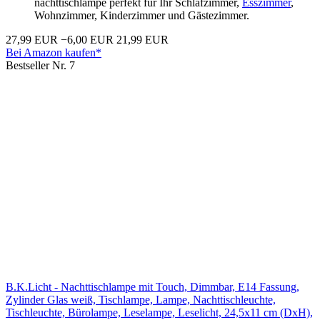
nachttischlampe perfekt für Ihr Schlafzimmer,
Esszimmer
,
Wohnzimmer, Kinderzimmer und Gästezimmer.
27,99 EUR
−6,00 EUR
21,99 EUR
Bei Amazon kaufen*
Bestseller Nr. 7
B.K.Licht - Nachttischlampe mit Touch, Dimmbar, E14 Fassung,
Zylinder Glas weiß, Tischlampe, Lampe, Nachttischleuchte,
Tischleuchte, Bürolampe, Leselampe, Leselicht, 24,5x11 cm (DxH),