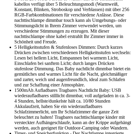
kabellos verfügt über 5 Beleuchtungsmodi (Warmweiß,
Konstant, Blinken, Stroboskop und Verblassen) mit über 256
RGB-Farbkombinationen für verschiedene Anlässe. Diese
nachttischlampe dimmbar touch kann als Umgebungs- oder
Stimmungslicht in Ihrem Zimmer verwendet werden, um
verschiedene Stimmungen zu erzeugen. Mit dieser
nachttischlampe ohne kabel erstrahlt Ihr Zimmer immer in
Schönheit und Freude.
5 Helligkeitsstufen & Stufenloses Dimmen: Durch kurzes
Drücken zwischen verschiedenen Helligkeitsstufen wechseln:
Lesen bei hellem Licht, Entspannen bei warmem Licht,
Einschlafen bei sanftem Licht; durch langes Drücken
stufenlose Dimmung. Das Baby nachtlicht dimmbar bietet ein
gemütliches und warmes Licht für die Nacht, gleichmäßiger
und zarter, weich und augenfreundlich, ideal zum Schlafen
und zur Schaffung einer Atmosphäre.
1500mAh Aufladbares Tragbares Nachtlicht Baby: USB
wiederaufladbares stilllicht dimmbar, voll aufgeladen in ca. 3-
4 Stunden, hellste/dunkelste hält ca. 10/80 Stunden
Akkulaufzeit, haben Sie ein wiederaufladbares
Schlafzimmerlicht, um Ihr Schlafzimmer die ganze Zeit
beleuchtet zu halten! Tragbares nachttischlampe kinder mit
versteckter Aufhängeschlaufe, kann an der Krippe aufgehängt
werden, auch geeignet für Outdoor-Camping oder Wandern.
Timer- und Speicherfunktion - Der Nachtlampe integrierte