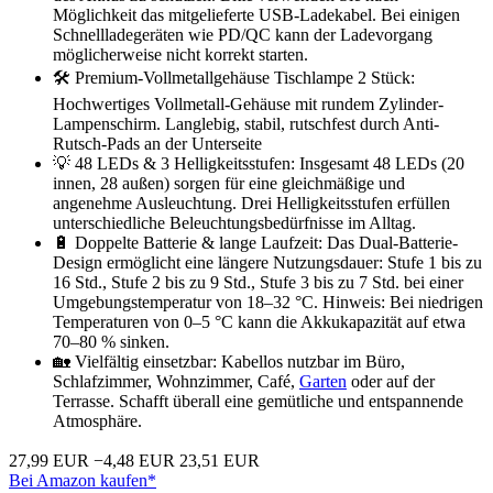
Möglichkeit das mitgelieferte USB-Ladekabel. Bei einigen
Schnellladegeräten wie PD/QC kann der Ladevorgang
möglicherweise nicht korrekt starten.
🛠 Premium-Vollmetallgehäuse Tischlampe 2 Stück:
Hochwertiges Vollmetall-Gehäuse mit rundem Zylinder-
Lampenschirm. Langlebig, stabil, rutschfest durch Anti-
Rutsch-Pads an der Unterseite
💡 48 LEDs & 3 Helligkeitsstufen: Insgesamt 48 LEDs (20
innen, 28 außen) sorgen für eine gleichmäßige und
angenehme Ausleuchtung. Drei Helligkeitsstufen erfüllen
unterschiedliche Beleuchtungsbedürfnisse im Alltag.
🔋 Doppelte Batterie & lange Laufzeit: Das Dual-Batterie-
Design ermöglicht eine längere Nutzungsdauer: Stufe 1 bis zu
16 Std., Stufe 2 bis zu 9 Std., Stufe 3 bis zu 7 Std. bei einer
Umgebungstemperatur von 18–32 °C. Hinweis: Bei niedrigen
Temperaturen von 0–5 °C kann die Akkukapazität auf etwa
70–80 % sinken.
🏡 Vielfältig einsetzbar: Kabellos nutzbar im Büro,
Schlafzimmer, Wohnzimmer, Café,
Garten
oder auf der
Terrasse. Schafft überall eine gemütliche und entspannende
Atmosphäre.
27,99 EUR
−4,48 EUR
23,51 EUR
Bei Amazon kaufen*