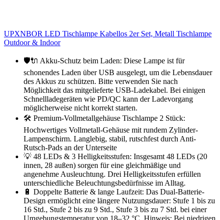
UPXNBOR LED Tischlampe Kabellos 2er Set, Metall Tischlampe
Outdoor & Indoor
🛡️🔌 Akku-Schutz beim Laden: Diese Lampe ist für
schonendes Laden über USB ausgelegt, um die Lebensdauer
des Akkus zu schützen. Bitte verwenden Sie nach
Möglichkeit das mitgelieferte USB-Ladekabel. Bei einigen
Schnellladegeräten wie PD/QC kann der Ladevorgang
möglicherweise nicht korrekt starten.
🛠 Premium-Vollmetallgehäuse Tischlampe 2 Stück:
Hochwertiges Vollmetall-Gehäuse mit rundem Zylinder-
Lampenschirm. Langlebig, stabil, rutschfest durch Anti-
Rutsch-Pads an der Unterseite
💡 48 LEDs & 3 Helligkeitsstufen: Insgesamt 48 LEDs (20
innen, 28 außen) sorgen für eine gleichmäßige und
angenehme Ausleuchtung. Drei Helligkeitsstufen erfüllen
unterschiedliche Beleuchtungsbedürfnisse im Alltag.
🔋 Doppelte Batterie & lange Laufzeit: Das Dual-Batterie-
Design ermöglicht eine längere Nutzungsdauer: Stufe 1 bis zu
16 Std., Stufe 2 bis zu 9 Std., Stufe 3 bis zu 7 Std. bei einer
Umgebungstemperatur von 18–32 °C. Hinweis: Bei niedrigen