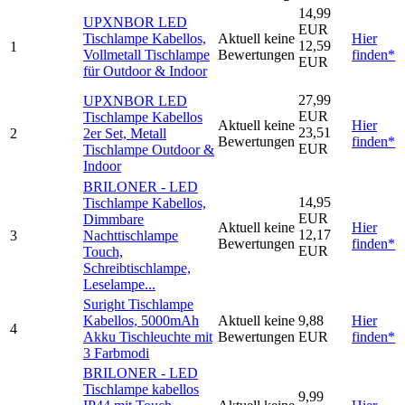
14,99
UPXNBOR LED
EUR
Tischlampe Kabellos,
Aktuell keine
Hier
12,59
1
Vollmetall Tischlampe
Bewertungen
finden*
EUR
für Outdoor & Indoor
27,99
UPXNBOR LED
EUR
Tischlampe Kabellos
Aktuell keine
Hier
23,51
2
2er Set, Metall
Bewertungen
finden*
EUR
Tischlampe Outdoor &
Indoor
BRILONER - LED
14,95
Tischlampe Kabellos,
EUR
Dimmbare
Aktuell keine
Hier
12,17
3
Nachttischlampe
Bewertungen
finden*
EUR
Touch,
Schreibtischlampe,
Leselampe...
Suright Tischlampe
Kabellos, 5000mAh
Aktuell keine
9,88
Hier
4
Akku Tischleuchte mit
Bewertungen
EUR
finden*
3 Farbmodi
BRILONER - LED
Tischlampe kabellos
9,99