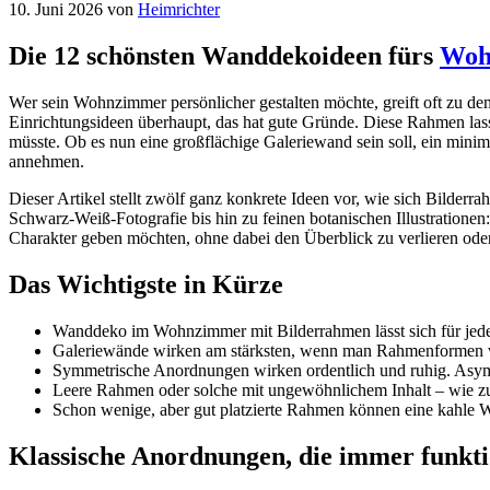
10. Juni 2026
von
Heimrichter
Die 12 schönsten Wanddekoideen fürs
Woh
Wer sein Wohnzimmer persönlicher gestalten möchte, greift oft zu de
Einrichtungsideen überhaupt, das hat gute Gründe. Diese Rahmen lass
müsste. Ob es nun eine großflächige Galeriewand sein soll, ein minimal
annehmen.
Dieser Artikel stellt zwölf ganz konkrete Ideen vor, wie sich Bild
Schwarz-Weiß-Fotografie bis hin zu feinen botanischen Illustrationen:
Charakter geben möchten, ohne dabei den Überblick zu verlieren oder 
Das Wichtigste in Kürze
Wanddeko im Wohnzimmer mit Bilderrahmen lässt sich für jeden
Galeriewände wirken am stärksten, wenn man Rahmenformen varii
Symmetrische Anordnungen wirken ordentlich und ruhig. Asymm
Leere Rahmen oder solche mit ungewöhnlichem Inhalt – wie zum B
Schon wenige, aber gut platzierte Rahmen können eine kahle W
Klassische Anordnungen, die immer funkti