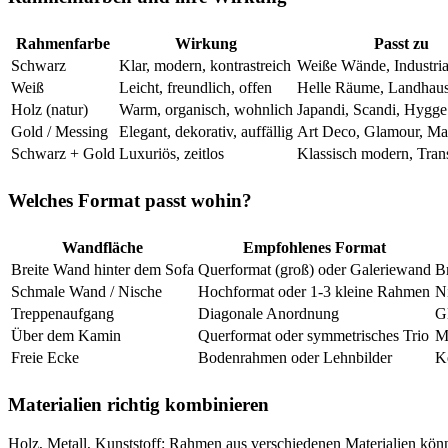
Rahmenfarbe
Wirkung
Passt zu
Schwarz
Klar, modern, kontrastreich
Weiße Wände, Industria
Weiß
Leicht, freundlich, offen
Helle Räume, Landhau
Holz (natur)
Warm, organisch, wohnlich
Japandi, Scandi, Hygge
Gold / Messing
Elegant, dekorativ, auffällig
Art Deco, Glamour, Ma
Schwarz + Gold
Luxuriös, zeitlos
Klassisch modern, Trans
Welches Format passt wohin?
Wandfläche
Empfohlenes Format
Breite Wand hinter dem Sofa
Querformat (groß) oder Galeriewand
Br
Schmale Wand / Nische
Hochformat oder 1-3 kleine Rahmen
N
Treppenaufgang
Diagonale Anordnung
G
Über dem Kamin
Querformat oder symmetrisches Trio
M
Freie Ecke
Bodenrahmen oder Lehnbilder
K
Materialien richtig kombinieren
Holz, Metall, Kunststoff: Rahmen aus verschiedenen Materialien kön