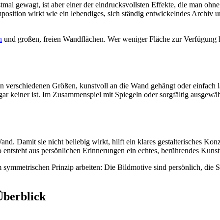
al gewagt, ist aber einer der eindrucksvollsten Effekte, die man ohn
sition wirkt wie ein lebendiges, sich ständig entwickelndes Archiv 
n
und großen, freien Wandflächen. Wer weniger Fläche zur Verfügung hat
 verschiedenen Größen, kunstvoll an die Wand gehängt oder einfach lä
 gar keiner ist. Im Zusammenspiel mit Spiegeln oder sorgfältig ausgewäh
and. Damit sie nicht beliebig wirkt, hilft ein klares gestalterisches Ko
entsteht aus persönlichen Erinnerungen ein echtes, berührendes Kuns
symmetrischen Prinzip arbeiten: Die Bildmotive sind persönlich, die S
Überblick