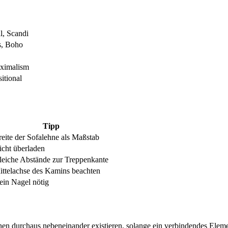
l, Scandi
s, Boho
ximalism
itional
Tipp
eite der Sofalehne als Maßstab
icht überladen
leiche Abstände zur Treppenkante
ittelachse des Kamins beachten
ein Nagel nötig
nen durchaus nebeneinander existieren, solange ein verbindendes Eleme