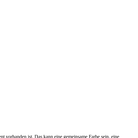
nt vorhanden ist. Das kann eine gemeinsame Farbe sein, eine