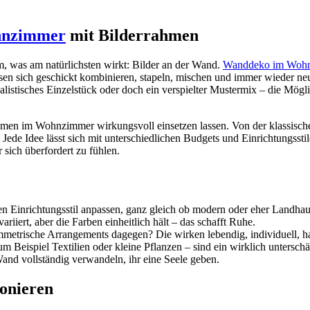
nzimmer
mit Bilderrahmen
m, was am natürlichsten wirkt: Bilder an der Wand.
Wanddeko im Woh
en sich geschickt kombinieren, stapeln, mischen und immer wieder neu
istisches Einzelstück oder doch ein verspielter Mustermix – die Möglich
errahmen im Wohnzimmer wirkungsvoll einsetzen lassen. Von der klassi
 Jede Idee lässt sich mit unterschiedlichen Budgets und Einrichtungssti
sich überfordert zu fühlen.
 Einrichtungsstil anpassen, ganz gleich ob modern oder eher Landhau
ert, aber die Farben einheitlich hält – das schafft Ruhe.
etrische Arrangements dagegen? Die wirken lebendig, individuell, h
eispiel Textilien oder kleine Pflanzen – sind ein wirklich unterschät
and vollständig verwandeln, ihr eine Seele geben.
onieren