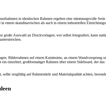
Naturaufnahmen in identischen Rahmen ergeben eine stimmungsvolle Ser
einem skandinavischen als auch in einem industriellen Einrichtungsstil
eine große Auswahl an Druckvorlagen; wer selbst fotografiert, kann nat
nterstreichen.
en. Bilderrahmen auf einem Kaminsims, an einem Wandvorsprung oder 
ist ein einzelner, großformatiger Rahmen über einem Sideboard, der das
, sollte sorgfältig auf Rahmentiefe und Materialqualität achten, beson
Ideen