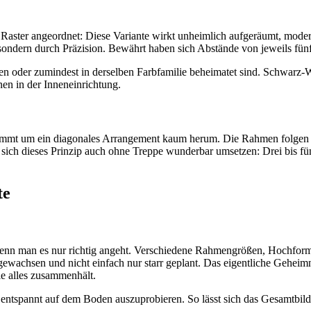
Raster angeordnet: Diese Variante wirkt unheimlich aufgeräumt, moder
le, sondern durch Präzision. Bewährt haben sich Abstände von jeweils 
hen oder zumindest in derselben Farbfamilie beheimatet sind. Schwarz-
en in der Inneneinrichtung.
kommt um ein diagonales Arrangement kaum herum. Die Rahmen folgen d
sich dieses Prinzip auch ohne Treppe wunderbar umsetzen: Drei bis fü
te
n man es nur richtig angeht. Verschiedene Rahmengrößen, Hochforma
ewachsen und nicht einfach nur starr geplant. Das eigentliche Geheim
ie alles zusammenhält.
 entspannt auf dem Boden auszuprobieren. So lässt sich das Gesamtbild