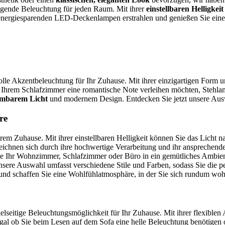
ragende Beleuchtung für jeden Raum. Mit ihrer
einstellbaren Helligke
n energiesparenden LED-Deckenlampen erstrahlen und genießen Sie ei
lvolle Akzentbeleuchtung für Ihr Zuhause. Mit ihrer einzigartigen Form
hrem Schlafzimmer eine romantische Note verleihen möchten, Stehlam
mbarem Licht
und modernem Design. Entdecken Sie jetzt unsere Auswa
re
rem Zuhause. Mit ihrer einstellbaren Helligkeit können Sie das Lich
ichnen sich durch ihre hochwertige Verarbeitung und ihr ansprechendes
ie Ihr Wohnzimmer, Schlafzimmer oder Büro in ein gemütliches Ambie
sere Auswahl umfasst verschiedene Stile und Farben, sodass Sie die 
und schaffen Sie eine Wohlfühlatmosphäre, in der Sie sich rundum woh
ielseitige Beleuchtungsmöglichkeit für Ihr Zuhause. Mit ihrer flexible
gal ob Sie beim Lesen auf dem Sofa eine helle Beleuchtung benötigen 