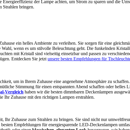
ie Energieeffizienz der Lampe achten, um Strom zu sparen und die Umwe
 Strahlen bringen.
uhause ein helles Ambiente zu verleihen. Sie sorgen für eine gleich
e Wahl, wenn es um stilvolle Beleuchtung geht. Die funkelnden Krista
hten mit Kristall sind vielseitig einsetzbar und passen zu verschied
fügen. Entdecken Sie jetzt
unsere besten Empfehlungen für Tischleuchte
hkeit, um in Ihrem Zuhause eine angenehme Atmosphäre zu schaffen. 
emütliche Stimmung für einen entspannten Abend schaffen oder helles L
al-Vergleich
haben wir die besten dimmbaren Deckenlampen ausgewählt
e Ihr Zuhause mit den richtigen Lampen erstrahlen.
Ihr Zuhause zum Strahlen zu bringen. Sie sind nicht nur umweltfreundl
re besten Empfehlungen für energiesparende LED-Deckenlampen umfasse
thetik oder einen
klassischen, eleganten Look
bevorzugen, wir haben