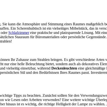
. Sie kann die Atmosphäre und Stimmung eines Raumes maßgeblich bee
fen. Ein Scherenhubtisch ist ein vielseitiges Möbelstück, das in vers
 oder
Schlafzimmer
eine praktische und platzsparende Lösung. Mit eine
ätzlichen Stauraum für Büromaterialien oder persönliche Gegenstände. 
trahlen!
 können Ihr Zuhause zum Strahlen bringen. Es gibt verschiedene Arten 
ht nur eine helle Beleuchtung bietet, sondern auch als dekoratives Elem
nd vielseitig einsetzbar, während
Deckenleuchten
eine gleichmäßige 
 persönlichen Stil und den Bedürfnissen Ihres Raumes passt. Investier
e wichtige Tipps zu beachten. Zunächst sollten Sie den Verwendungszw
n wie Lesen oder Arbeiten verwenden? Eine weitere wichtige Überlegun
ber hinaus ist es wichtig, die richtige Helligkeit der Lampe zu wäh