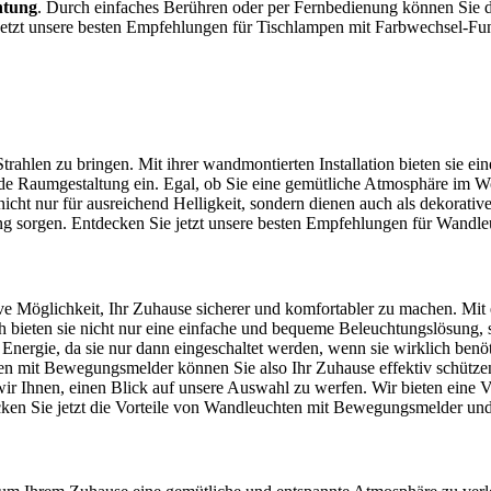
htung
. Durch einfaches Berühren oder per Fernbedienung können Sie di
etzt unsere besten Empfehlungen für Tischlampen mit Farbwechsel-Funk
ahlen zu bringen. Mit ihrer wandmontierten Installation bieten sie ei
 jede Raumgestaltung ein. Egal, ob Sie eine gemütliche Atmosphäre i
icht nur für ausreichend Helligkeit, sondern dienen auch als dekorativ
g sorgen. Entdecken Sie jetzt unsere besten Empfehlungen für Wandleu
e Möglichkeit, Ihr Zuhause sicherer und komfortabler zu machen. Mit
ch bieten sie nicht nur eine einfache und bequeme Beleuchtungslösung, 
ergie, da sie nur dann eingeschaltet werden, wenn sie wirklich benöt
ten mit Bewegungsmelder können Sie also Ihr Zuhause effektiv schützen
Ihnen, einen Blick auf unsere Auswahl zu werfen. Wir bieten eine Vi
ken Sie jetzt die Vorteile von Wandleuchten mit Bewegungsmelder und 