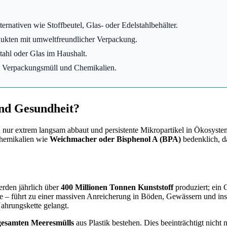
nativen wie Stoffbeutel, Glas- oder Edelstahlbehälter.
ukten mit umweltfreundlicher Verpackung.
tahl oder Glas im Haushalt.
n Verpackungsmüll und Chemikalien.
und Gesundheit?
ch nur extrem langsam abbaut und persistente Mikropartikel in Ökosyste
Chemikalien wie
Weichmacher oder Bisphenol A (BPA)
bedenklich, d
werden jährlich über
400 Millionen Tonnen Kunststoff
produziert; ein 
sche – führt zu einer massiven Anreicherung in Böden, Gewässern und i
ahrungskette gelangt.
 gesamten Meeresmülls
aus Plastik bestehen. Dies beeinträchtigt nicht 