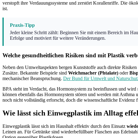
verstopft ihre Verdauungssysteme und zerstört Korallenriffe. Die öko
ist.
Praxis-Tipp
Jeder kleine Schritt zählt: Beginnen Sie mit einem Bereich im Haus
Erfolge und motiviert für weitere Veränderungen.
Welche gesundheitlichen Risiken sind mit Plastik ve
Neben den Umweltaspekten bergen Kunststoffe auch direkte Risiken f
Zusätze. Bekannte Beispiele sind
Weichmacher (Phtalate)
oder
Bis
mechanischer Beanspruchung.
Der Bund für Umwelt und Naturschu
BPA steht im Verdacht, das Hormonsystem zu beeinflussen und wird m
können ebenfalls das Hormonsystem stören und werden mit Asthma un
noch nicht vollständig erforscht, doch die wissenschaftliche Evidenz f
Wie lässt sich Einwegplastik im Alltag effe
Einwegplastik lässt sich im Haushalt effektiv durch den Einsatz
wied
Leinen an. Für Getränke sind wiederbefüllbare Flaschen aus Edelstahl
Option gegenüber Plastikdosen.