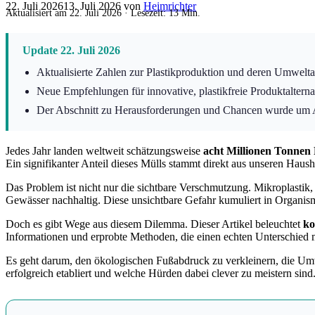
22. Juli 2026
13. Juli 2026
von
Heimrichter
Aktualisiert am 22. Juli 2026 · Lesezeit: 13 Min.
Update 22. Juli 2026
Aktualisierte Zahlen zur Plastikproduktion und deren Umweltau
Neue Empfehlungen für innovative, plastikfreie Produktalter
Der Abschnitt zu Herausforderungen und Chancen wurde um A
Jedes Jahr landen weltweit schätzungsweise
acht Millionen Tonnen 
Ein signifikanter Anteil dieses Mülls stammt direkt aus unseren Haush
Das Problem ist nicht nur die sichtbare Verschmutzung. Mikroplastik
Gewässer nachhaltig. Diese unsichtbare Gefahr kumuliert in Organi
Doch es gibt Wege aus diesem Dilemma. Dieser Artikel beleuchtet
ko
Informationen und erprobte Methoden, die einen echten Unterschied
Es geht darum, den ökologischen Fußabdruck zu verkleinern, die Umwe
erfolgreich etabliert und welche Hürden dabei clever zu meistern sind