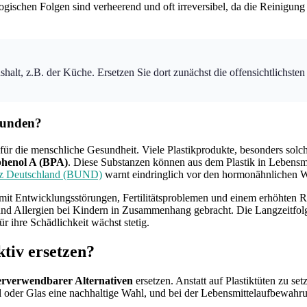
logischen Folgen sind verheerend und oft irreversibel, da die Reinigu
halt, z.B. der Küche. Ersetzen Sie dort zunächst die offensichtlichsten
rbunden?
ür die menschliche Gesundheit. Viele Plastikprodukte, besonders solc
phenol A (BPA)
. Diese Substanzen können aus dem Plastik in Lebensmi
tz Deutschland (BUND)
warnt eindringlich vor den hormonähnlichen W
it Entwicklungsstörungen, Fertilitätsproblemen und einem erhöhten Ri
d Allergien bei Kindern in Zusammenhang gebracht. Die Langzeitfolg
ür ihre Schädlichkeit wächst stetig.
ktiv ersetzen?
erverwendbarer Alternativen
ersetzen. Anstatt auf Plastiktüten zu s
 oder Glas eine nachhaltige Wahl, und bei der Lebensmittelaufbewahrun