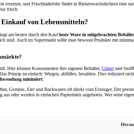
n ersetzen, und Frischhaltefolie findet in Bienenwachstüchern eine na
se frisch.
 Einkauf von Lebensmitteln?
ingt am besten durch den Kauf
loser Ware in mitgebrachten Behälte
ich sind. Auch im Supermarkt sollte man bewusst Produkte mit minima
rnmärkte?
ll. Hier können Konsumenten ihre eigenen Behälter,
Gläser
und Stoffb
s Prinzip ist einfach: Wiegen, abfüllen, bezahlen. Dies reduziert nich
chwendung minimiert
.
 Obst, Gemüse, Eier und Backwaren oft direkt vom Erzeuger. Der persö
aus oder werden in einfachen Papiertüten angeboten. Wer seine eigenen 
Herau