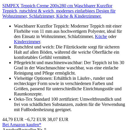
SIMPEX Teppich Creme 200x280 cm Waschbarer Kurzflor
Teppich, rutschfest & weich, modernes einfarbiges Design für
Wohnzimmer, Schlafzimmer, Küche & Kinderzimmer.
Waschbarer Kurzflor Teppich: Moderner Teppich mit einer
Florhöhe von 11 mm aus hochwertigem Polyester, ideal für
den Einsatz in Wohnzimmer, Schlafzimmer,
Küche
oder
Kinderzimmer
.
Rutschfest und weich: Die Filzrückseite sorgt für sicheren
Halt auf allen Böden, während die weiche Oberfläche ein
komfortables Gefühl vermittelt.
Pflegeleicht und maschinenwaschbar: Der Teppich ist bis 30
Grad in der Waschmaschine waschbar, was eine einfache
Reinigung und Pflege ermöglicht.
Vielseitige Optionen: Erhältlich in Läufer-, runder und
rechteckiger Form sowie in verschiedenen Farben und
Größen, passend für unterschiedliche Einrichtungsstile und
Raumkonzepte.
Oeko-Tex Standard 100 zertifiziert: Umweltfreundlich und
frei von schädlichen Substanzen, zudem für die Verwendung
mit Fußbodenheizung geeignet.
44,79 EUR
−6,72 EUR
38,07 EUR
Bei Amazon kaufen*
Angebot
Bestseller Nr. 5