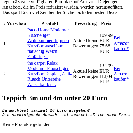
regelmäßigalle verfügbaren Produkte auf Amazon. Diejenigen
Angebote, die im Preis reduziert wurden, werden herausgefiltert.
Das spart Euch viel Zeit bei der Suche nach den besten Deals.
#
Vorschau
Produkt
Bewertung
Preis
Paco Home Moderner
Kuscheliger
109,99
Bei
Wohnzimmer Teppich
Aktuell keine
EUR
1
Amazon
Kurzflor waschbar
Bewertungen
75,68
kaufen*
flauschig Weich
EUR
Einfarbig...
the carpet Relax
132,99
Moderner Flauschiger
Bei
Aktuell keine
EUR
2
Kurzflor Teppich, Anti-
Amazon
Bewertungen
113,04
Rutsch Unterseite,
kaufen*
EUR
Waschbar bis...
Teppich 3m und 4m unter 20 Euro
Die nachfolgende Auswahl ist ausschließlich nach Preis 
Keine Produkte gefunden.