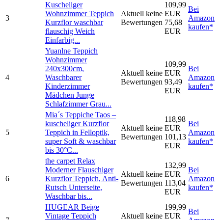
Kuscheliger
109,99
Bei
Wohnzimmer Teppich
Aktuell keine
EUR
3
Amazon
Kurzflor waschbar
Bewertungen
75,68
kaufen*
flauschig Weich
EUR
Einfarbig...
Yuanlne Teppich
Wohnzimmer
109,99
240x300cm,
Bei
Aktuell keine
EUR
4
Waschbarer
Amazon
Bewertungen
93,49
Kinderzimmer
kaufen*
EUR
Mädchen Junge
Schlafzimmer Grau...
Mia´s Teppiche Taos –
118,98
kuscheliger Kurzflor
Bei
Aktuell keine
EUR
5
Teppich in Felloptik,
Amazon
Bewertungen
101,13
super Soft & waschbar
kaufen*
EUR
bis 30°C...
the carpet Relax
132,99
Moderner Flauschiger
Bei
Aktuell keine
EUR
6
Kurzflor Teppich, Anti-
Amazon
Bewertungen
113,04
Rutsch Unterseite,
kaufen*
EUR
Waschbar bis...
HUGEAR Beige
199,99
Bei
Vintage Teppich
Aktuell keine
EUR