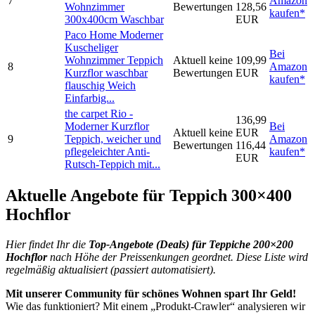
7
Amazon
Wohnzimmer
Bewertungen
128,56
kaufen*
300x400cm Waschbar
EUR
Paco Home Moderner
Kuscheliger
Bei
Wohnzimmer Teppich
Aktuell keine
109,99
8
Amazon
Kurzflor waschbar
Bewertungen
EUR
kaufen*
flauschig Weich
Einfarbig...
the carpet Rio -
136,99
Moderner Kurzflor
Bei
Aktuell keine
EUR
9
Teppich, weicher und
Amazon
Bewertungen
116,44
pflegeleichter Anti-
kaufen*
EUR
Rutsch-Teppich mit...
Aktuelle Angebote für Teppich 300×400
Hochflor
Hier findet Ihr die
Top-An
gebote (Deals) für Teppiche 200×200
Hochflor
nach Höhe der Preissenkungen geordnet. Diese Liste wird
regelmäßig aktualisiert (passiert automatisiert).
Mit unserer Community für schönes Wohnen spart Ihr Geld!
Wie das funktioniert? Mit einem „Produkt-Crawler“ analysieren wir