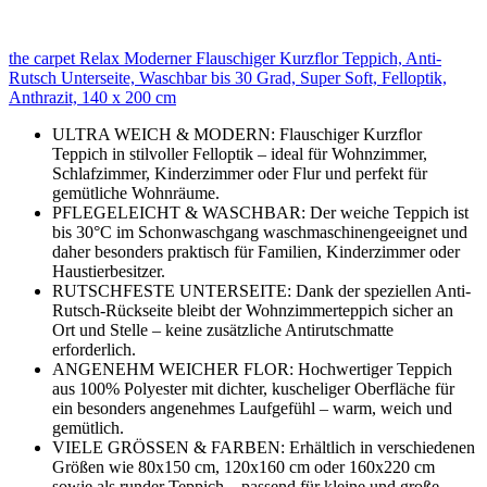
the carpet Relax Moderner Flauschiger Kurzflor Teppich, Anti-
Rutsch Unterseite, Waschbar bis 30 Grad, Super Soft, Felloptik,
Anthrazit, 140 x 200 cm
ULTRA WEICH & MODERN: Flauschiger Kurzflor
Teppich in stilvoller Felloptik – ideal für Wohnzimmer,
Schlafzimmer, Kinderzimmer oder Flur und perfekt für
gemütliche Wohnräume.
PFLEGELEICHT & WASCHBAR: Der weiche Teppich ist
bis 30°C im Schonwaschgang waschmaschinengeeignet und
daher besonders praktisch für Familien, Kinderzimmer oder
Haustierbesitzer.
RUTSCHFESTE UNTERSEITE: Dank der speziellen Anti-
Rutsch-Rückseite bleibt der Wohnzimmerteppich sicher an
Ort und Stelle – keine zusätzliche Antirutschmatte
erforderlich.
ANGENEHM WEICHER FLOR: Hochwertiger Teppich
aus 100% Polyester mit dichter, kuscheliger Oberfläche für
ein besonders angenehmes Laufgefühl – warm, weich und
gemütlich.
VIELE GRÖSSEN & FARBEN: Erhältlich in verschiedenen
Größen wie 80x150 cm, 120x160 cm oder 160x220 cm
sowie als runder Teppich – passend für kleine und große