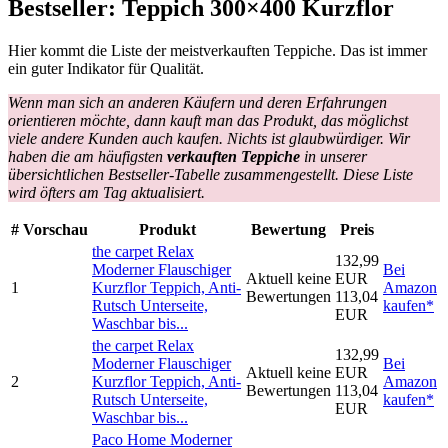
Bestseller: Teppich 300×400 Kurzflor
Hier kommt die Liste der meistverkauften Teppiche. Das ist immer
ein guter Indikator für Qualität.
Wenn man sich an anderen Käufern und deren Erfahrungen
orientieren möchte, dann kauft man das Produkt, das möglichst
viele andere Kunden auch kaufen. Nichts ist glaubwürdiger. Wir
haben die am häufigsten
verkauften Teppiche
in unserer
übersichtlichen Bestseller-Tabelle zusammengestellt. Diese Liste
wird öfters am Tag aktualisiert.
#
Vorschau
Produkt
Bewertung
Preis
the carpet Relax
132,99
Moderner Flauschiger
Bei
Aktuell keine
EUR
1
Kurzflor Teppich, Anti-
Amazon
Bewertungen
113,04
Rutsch Unterseite,
kaufen*
EUR
Waschbar bis...
the carpet Relax
132,99
Moderner Flauschiger
Bei
Aktuell keine
EUR
2
Kurzflor Teppich, Anti-
Amazon
Bewertungen
113,04
Rutsch Unterseite,
kaufen*
EUR
Waschbar bis...
Paco Home Moderner