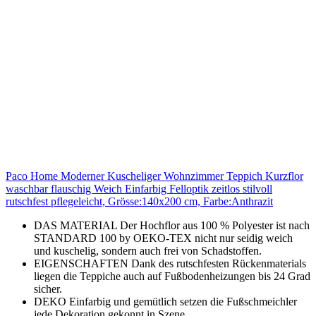
Paco Home Moderner Kuscheliger Wohnzimmer Teppich Kurzflor
waschbar flauschig Weich Einfarbig Felloptik zeitlos stilvoll
rutschfest pflegeleicht, Grösse:140x200 cm, Farbe:Anthrazit
DAS MATERIAL Der Hochflor aus 100 % Polyester ist nach
STANDARD 100 by OEKO-TEX nicht nur seidig weich
und kuschelig, sondern auch frei von Schadstoffen.
EIGENSCHAFTEN Dank des rutschfesten Rückenmaterials
liegen die Teppiche auch auf Fußbodenheizungen bis 24 Grad
sicher.
DEKO Einfarbig und gemütlich setzen die Fußschmeichler
jede Dekoration gekonnt in Szene.