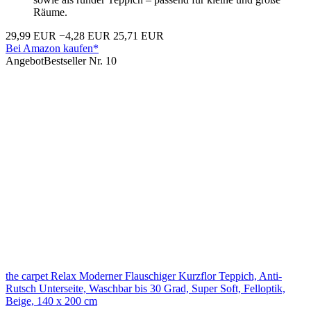
Räume.
29,99 EUR
−4,28 EUR
25,71 EUR
Bei Amazon kaufen*
Angebot
Bestseller Nr. 10
the carpet Relax Moderner Flauschiger Kurzflor Teppich, Anti-
Rutsch Unterseite, Waschbar bis 30 Grad, Super Soft, Felloptik,
Beige, 140 x 200 cm