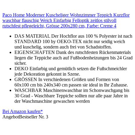
Paco Home Moderner Kuscheliger Wohnzimmer Teppich Kurzflor
waschbar flauschig Weich Einfarbig Felloptik zeitlos stilvoll
rutschfest pflegeleicht, Grösse 200x280 cm, Farbe: Creme 4
DAS MATERIAL Der Hochflor aus 100 % Polyester ist nach
STANDARD 100 by OEKO-TEX nicht nur seidig weich
und kuschelig, sondern auch frei von Schadstoffen.
EIGENSCHAFTEN Dank des rutschfesten Rückenmaterials
liegen die Teppiche auch auf Fußbodenheizungen bis 24 Grad
sicher.
DEKO Einfarbig und gemütlich setzen die Fußschmeichler
jede Dekoration gekonnt in Szene.
GRÖSSEN In verschiedenen Größen und Formen von
60x100 cm bis 240x340 cm passen sie ideal in Ihr Zuhause.
WASCHBAR Maschinenwaschbar im Schonwaschgang bis
30 Grad - Waschbare Teppiche sollten nur alle paar Jahre in
der Waschmaschine gewaschen werden
Bei Amazon kaufen*
Angebot
Bestseller Nr. 3