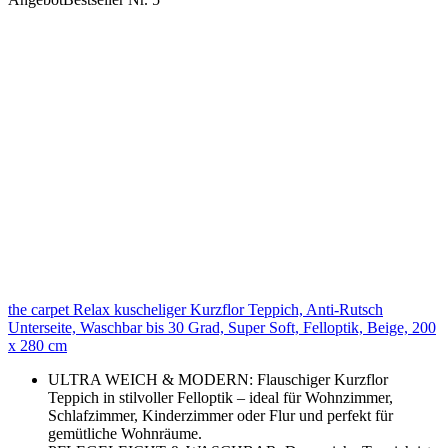
the carpet Relax kuscheliger Kurzflor Teppich, Anti-Rutsch
Unterseite, Waschbar bis 30 Grad, Super Soft, Felloptik, Beige, 200
x 280 cm
ULTRA WEICH & MODERN: Flauschiger Kurzflor
Teppich in stilvoller Felloptik – ideal für Wohnzimmer,
Schlafzimmer, Kinderzimmer oder Flur und perfekt für
gemütliche Wohnräume.