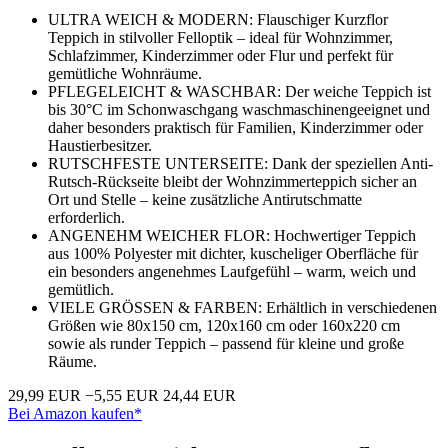
ULTRA WEICH & MODERN: Flauschiger Kurzflor
Teppich in stilvoller Felloptik – ideal für Wohnzimmer,
Schlafzimmer, Kinderzimmer oder Flur und perfekt für
gemütliche Wohnräume.
PFLEGELEICHT & WASCHBAR: Der weiche Teppich ist
bis 30°C im Schonwaschgang waschmaschinengeeignet und
daher besonders praktisch für Familien, Kinderzimmer oder
Haustierbesitzer.
RUTSCHFESTE UNTERSEITE: Dank der speziellen Anti-
Rutsch-Rückseite bleibt der Wohnzimmerteppich sicher an
Ort und Stelle – keine zusätzliche Antirutschmatte
erforderlich.
ANGENEHM WEICHER FLOR: Hochwertiger Teppich
aus 100% Polyester mit dichter, kuscheliger Oberfläche für
ein besonders angenehmes Laufgefühl – warm, weich und
gemütlich.
VIELE GRÖSSEN & FARBEN: Erhältlich in verschiedenen
Größen wie 80x150 cm, 120x160 cm oder 160x220 cm
sowie als runder Teppich – passend für kleine und große
Räume.
29,99 EUR
−5,55 EUR
24,44 EUR
Bei Amazon kaufen*