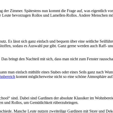
tung der Zimmer. Spätestens nun kommt die Frage auf, was eigentlich vor
he Leute bevorzugen Rollos und Lamellen-Rollos. Andere Menschen mö
chutz. Es lässt sich ganz einfach und bequem über eine seitliche Seilf
Stoffen, sodass es Auswahl pur gibt. Ganz gerne werden auch Raff- und
nd. Das bringt den Nachteil mit sich, dass man nicht zum Fenster rauss
kann man einfach mithilfe eines Stabes oder eines Seils ganz nach Wun
nbereich
kommt möglicherweise nicht so eine schöne Atmosphäre auf
chool“ sind. Dabei sind Gardinen der absolute Klassiker im Wohnber
en und Rollos, um Gemütlichkeit rüberzubringen.
erschiede. Manche Leute nutzen zweiteilige Gardinen mit Store und Dek