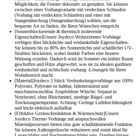
Möglichkeit, die Fenster dekorativ zu gestalten. Sie können
zwischen einer Vorhangvariante mit verdeckten Schlaufen
(Vorhang mit verdeckten Schlaufen) und einer mit
Stangendurchzug (Stangendurchzug) wählen, um die
bequeme Art zu finden, die Ihren Wünschen entspricht
[Sonnenblockierende & thermisch isolierende
Eigenschaften]Unsere Joydeco Wohnzimmer-Vorhänge
verfügen über blickdichte und verdunkelnde Eigenschaften.
Sie können bis zu 80% des Sonnenlichts und schädlicher UV-
Strahlen blockieren, wobei dunkle Farben eine bessere
Wirkung erzielen. Dadurch wird im Sommer ein kühler Raum
geschaffen und Hitze abgewehrt, was sie zu idealen gardinen
verdunkelnd und sichtschutz vorhang -Lösungen für Ihren
Wohnbereich macht
[Material]Joydeco 2 Stück Verdunkelungsvorhänge aus 100%
Polyester. Polyester ist haltbar, faltenresistent und
maschinenwaschbar. Empfohlene Wäsche: Separat in
Netzbeutel, ohne Bleichmittel, niedrige Bügel- und
Trocknungstemperatur. Achtung: Geringe Luftdurchlässigkeit
und leicht elektrisch aufladbar
[Effektive Geräuschreduktion & Wärmeschutz]Unsere
Joydeco Thermo Vorhänge mit anspruchsvollen
Materialprozessen bieten eine gute schalldämmende Funktion.
Sie können Außengeräusche reduzieren und somit ideal für
Langschläfer und Nachmittagsschläfer sein. Darüber hinaus