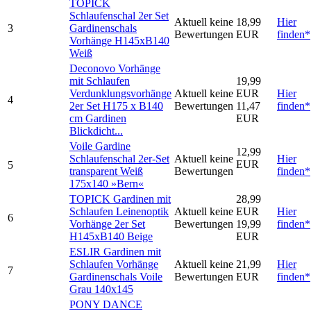
TOPICK
Schlaufenschal 2er Set
Aktuell keine
18,99
Hier
3
Gardinenschals
Bewertungen
EUR
finden*
Vorhänge H145xB140
Weiß
Deconovo Vorhänge
mit Schlaufen
19,99
Verdunklungsvorhänge
Aktuell keine
EUR
Hier
4
2er Set H175 x B140
Bewertungen
11,47
finden*
cm Gardinen
EUR
Blickdicht...
Voile Gardine
12,99
Schlaufenschal 2er-Set
Aktuell keine
Hier
EUR
5
transparent Weiß
Bewertungen
finden*
175x140 »Bern«
TOPICK Gardinen mit
28,99
Schlaufen Leinenoptik
Aktuell keine
EUR
Hier
6
Vorhänge 2er Set
Bewertungen
19,99
finden*
H145xB140 Beige
EUR
ESLIR Gardinen mit
Schlaufen Vorhänge
Aktuell keine
21,99
Hier
7
Gardinenschals Voile
Bewertungen
EUR
finden*
Grau 140x145
PONY DANCE