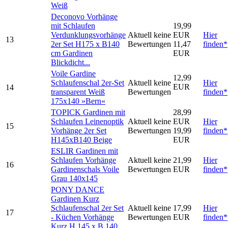
Weiß
Deconovo Vorhänge
mit Schlaufen
19,99
Verdunklungsvorhänge
Aktuell keine
EUR
Hier
13
2er Set H175 x B140
Bewertungen
11,47
finden*
cm Gardinen
EUR
Blickdicht...
Voile Gardine
12,99
Schlaufenschal 2er-Set
Aktuell keine
Hier
EUR
14
transparent Weiß
Bewertungen
finden*
175x140 »Bern«
TOPICK Gardinen mit
28,99
Schlaufen Leinenoptik
Aktuell keine
EUR
Hier
15
Vorhänge 2er Set
Bewertungen
19,99
finden*
H145xB140 Beige
EUR
ESLIR Gardinen mit
Schlaufen Vorhänge
Aktuell keine
21,99
Hier
16
Gardinenschals Voile
Bewertungen
EUR
finden*
Grau 140x145
PONY DANCE
Gardinen Kurz
Schlaufenschal 2er Set
Aktuell keine
17,99
Hier
17
- Küchen Vorhänge
Bewertungen
EUR
finden*
Kurz H 145 x B 140