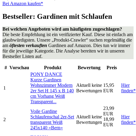
Bei Amazon kaufen*
Bestseller: Gardinen mit Schlaufen
Bei welchen Angeboten wird am häufigsten zugeschlagen?
Die beste Empfehlung ist ein verifizierter Kauf. Diese ist einfach am
glaubwürdigsten. Unsere „Produkt-Crawler“ suchen regelmäßig die
am
öftesten verkauften
Gardinen auf Amazon. Dies tun wir immer
für die jeweilige Kategorie. Die Analyse bereiten wir in unseren
Bestseller Listen auf.
#
Vorschau
Produkt
Bewertung
Preis
PONY DANCE
Kurze Gardinen
Wohnzimmer Modern
Aktuell keine
15,95
Hier
1
2er Set H 145 x B 140
Bewertungen
EUR
finden*
cm Vorhang Weiß
Transparent...
23,99
Voile Gardine
EUR
Schlaufenschal 2er-Set
Aktuell keine
Hier
18,99
2
transparent Weiß
Bewertungen
finden*
EUR
245x140 »Bern«