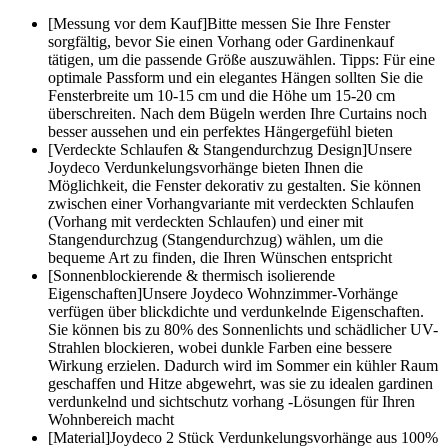
[Messung vor dem Kauf]Bitte messen Sie Ihre Fenster
sorgfältig, bevor Sie einen Vorhang oder Gardinenkauf
tätigen, um die passende Größe auszuwählen. Tipps: Für eine
optimale Passform und ein elegantes Hängen sollten Sie die
Fensterbreite um 10-15 cm und die Höhe um 15-20 cm
überschreiten. Nach dem Bügeln werden Ihre Curtains noch
besser aussehen und ein perfektes Hängergefühl bieten
[Verdeckte Schlaufen & Stangendurchzug Design]Unsere
Joydeco Verdunkelungsvorhänge bieten Ihnen die
Möglichkeit, die Fenster dekorativ zu gestalten. Sie können
zwischen einer Vorhangvariante mit verdeckten Schlaufen
(Vorhang mit verdeckten Schlaufen) und einer mit
Stangendurchzug (Stangendurchzug) wählen, um die
bequeme Art zu finden, die Ihren Wünschen entspricht
[Sonnenblockierende & thermisch isolierende
Eigenschaften]Unsere Joydeco Wohnzimmer-Vorhänge
verfügen über blickdichte und verdunkelnde Eigenschaften.
Sie können bis zu 80% des Sonnenlichts und schädlicher UV-
Strahlen blockieren, wobei dunkle Farben eine bessere
Wirkung erzielen. Dadurch wird im Sommer ein kühler Raum
geschaffen und Hitze abgewehrt, was sie zu idealen gardinen
verdunkelnd und sichtschutz vorhang -Lösungen für Ihren
Wohnbereich macht
[Material]Joydeco 2 Stück Verdunkelungsvorhänge aus 100%