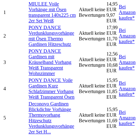
MIULEE Voile
14,95
Bei
Vorhänge mit Ösen
Aktuell keine
EUR
1
Amazon
transparent 140x225 cm
Bewertungen
9,97
kaufen*
2er Set Weiß
EUR
PONY DANCE
17,99
Bei
Verdunklungsvorhänge
Aktuell keine
EUR
2
Amazon
mit Ösen Thermo
Bewertungen
11,70
kaufen*
Gardinen Hitzeschutz
EUR
PONY DANCE
12,56
Gardinen mit
Bei
Aktuell keine
EUR
3
Kräuselband Vorhang
Amazon
Bewertungen
10,68
Weiß Transparent
kaufen*
EUR
Wohnzimmer
PONY DANCE Voile
15,95
Bei
Gardinen Kurz
Aktuell keine
EUR
4
Amazon
Schlafzimmer Vorhang
Bewertungen
11,85
kaufen*
Weiß Transparent Ösen
EUR
Deconovo Gardinen
Blickdichte Vorhänge
15,95
Bei
Thermovorhang
Aktuell keine
EUR
5
Amazon
Hitzeschutz
Bewertungen
11,69
kaufen*
Verdunklungsvorhänge
EUR
2er Set H...