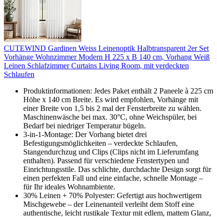
CUTEWIND Gardinen Weiss Leinenoptik Halbtransparent 2er Set
Vorhänge Wohnzimmer Modern H 225 x B 140 cm, Vorhang Weiß
Leinen Schlafzimmer Curtains Living Room, mit verdeckten
Schlaufen
Produktinformationen: Jedes Paket enthält 2 Paneele à 225 cm
Höhe x 140 cm Breite. Es wird empfohlen, Vorhänge mit
einer Breite von 1,5 bis 2 mal der Fensterbreite zu wählen.
Maschinenwäsche bei max. 30°C, ohne Weichspüler, bei
Bedarf bei niedriger Temperatur bügeln.
3-in-1-Montage: Der Vorhang bietet drei
Befestigungsmöglichkeiten – verdeckte Schlaufen,
Stangendurchzug und Clips (Clips nicht im Lieferumfang
enthalten). Passend für verschiedene Fenstertypen und
Einrichtungsstile. Das schlichte, durchdachte Design sorgt für
einen perfekten Fall und eine einfache, schnelle Montage –
für Ihr ideales Wohnambiente.
30% Leinen + 70% Polyester: Gefertigt aus hochwertigem
Mischgewebe – der Leinenanteil verleiht dem Stoff eine
authentische, leicht rustikale Textur mit edlem, mattem Glanz,