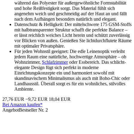
während das Polyester für außergewöhnliche Formstabilität
und hohe Reißfestigkeit sorgt. Das Material fühlt sich
angenehm weich und geschmeidig auf der Haut an und fällt
nach dem Aufhängen besonders natürlich und elegant.
Datenschutz & Helligkeit: Der mittelschwere 175 GSM-Stoffs
mit halbtransparenter Struktur schafft die perfekte Balance –
er lässt reichlich weiches Licht herein und schützt zuverlässig
vor Blicken von außen. Genießen Sie lichtdurchflutete Räume
mit optimaler Privatsphäre.
Für jeden Wohnstil geeignet: Die edle Leinenoptik verleiht
jedem Raum eine natürliche, hochwertige Atmosphäre – ob
Wohnzimmer,
Schlafzimmer
oder Essbereich. Das schlicht-
elegante Design fügt sich perfekt in moderne
Einrichtungskonzepte ein und harmoniert sowohl mit
skandinavischem Minimalismus als auch mit Boho-Chic oder
Landhausstil. Überall sorgt es für ein wohnliches, stilvolles
Ambiente.
27,76 EUR
−9,72 EUR
18,04 EUR
Bei Amazon kaufen*
Angebot
Bestseller Nr. 2