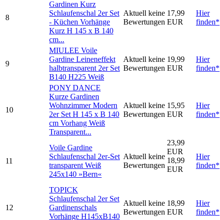
Gardinen Kurz
Schlaufenschal 2er Set
Aktuell keine
17,99
Hier
8
- Küchen Vorhänge
Bewertungen
EUR
finden*
Kurz H 145 x B 140
cm...
MIULEE Voile
Gardine Leineneffekt
Aktuell keine
19,99
Hier
9
halbtransparent 2er Set
Bewertungen
EUR
finden*
B140 H225 Weiß
PONY DANCE
Kurze Gardinen
Wohnzimmer Modern
Aktuell keine
15,95
Hier
10
2er Set H 145 x B 140
Bewertungen
EUR
finden*
cm Vorhang Weiß
Transparent...
23,99
Voile Gardine
EUR
Schlaufenschal 2er-Set
Aktuell keine
Hier
18,99
11
transparent Weiß
Bewertungen
finden*
EUR
245x140 »Bern«
TOPICK
Schlaufenschal 2er Set
Aktuell keine
18,99
Hier
12
Gardinenschals
Bewertungen
EUR
finden*
Vorhänge H145xB140