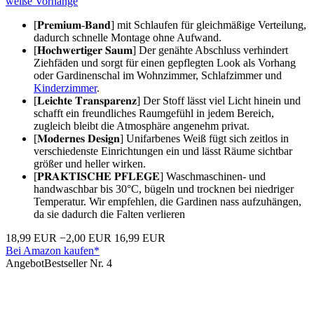
weiße Vorhänge
[𝐏𝐫𝐞𝐦𝐢𝐮𝐦-𝐁𝐚𝐧𝐝] mit Schlaufen für gleichmäßige Verteilung,
dadurch schnelle Montage ohne Aufwand.
[𝐇𝐨𝐜𝐡𝐰𝐞𝐫𝐭𝐢𝐠𝐞𝐫 𝐒𝐚𝐮𝐦] Der genähte Abschluss verhindert
Ziehfäden und sorgt für einen gepflegten Look als Vorhang
oder Gardinenschal im Wohnzimmer, Schlafzimmer und
Kinderzimmer
.
[𝐋𝐞𝐢𝐜𝐡𝐭𝐞 𝐓𝐫𝐚𝐧𝐬𝐩𝐚𝐫𝐞𝐧𝐳] Der Stoff lässt viel Licht hinein und
schafft ein freundliches Raumgefühl in jedem Bereich,
zugleich bleibt die Atmosphäre angenehm privat.
[𝐌𝐨𝐝𝐞𝐫𝐧𝐞𝐬 𝐃𝐞𝐬𝐢𝐠𝐧] Unifarbenes Weiß fügt sich zeitlos in
verschiedenste Einrichtungen ein und lässt Räume sichtbar
größer und heller wirken.
[𝐏𝐑𝐀𝐊𝐓𝐈𝐒𝐂𝐇𝐄 𝐏𝐅𝐋𝐄𝐆𝐄] Waschmaschinen- und
handwaschbar bis 30°C, bügeln und trocknen bei niedriger
Temperatur. Wir empfehlen, die Gardinen nass aufzuhängen,
da sie dadurch die Falten verlieren
18,99 EUR
−2,00 EUR
16,99 EUR
Bei Amazon kaufen*
Angebot
Bestseller Nr. 4