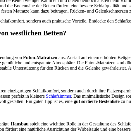
anische Betten weniger Raum ein und bieten dennoch ausreichend Komf
d die Bodennähe der Betten fördern eine bessere Schlafqualität und s
festen Matratze kann dazu beitragen, Rücken- und Gelenkschmerzen zu
 Schlafkomfort, sondern auch praktische Vorteile. Entdecke den Schlafk
von westlichen Betten?
wendung von
Futon-Matratzen
aus. Anstatt auf einem erhöhten Bettges
ine gemütliche und entspannte Atmosphäre. Die Futon-Matratzen sind dü
tabile Unterstützung für den Rücken und die Gelenke gewährleistet.
A
ren einzigartigen Schlafkomfort, sondern auch durch ihre Platzersparni
ssen perfekt in kleinere
Schlafzimmer
. Das minimalistische Design s
ll gestalten. Ein guter Tipp ist es, eine
gut sortierte Bestenliste
zu nu
prägt.
Hausbau
spielt eine wichtige Rolle in der Gestaltung des Schlaf
on fördert eine natürliche Ausrichtung der Wirbelsäule und eine besse