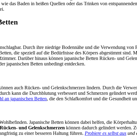
e wie das Baden in heißen Quellen oder das Trinken von entspannendem
ei.
Betten
n unschlagbar. Durch ihre niedrige Bodennähe und die Verwendung von 
 Betten, die speziell auf die Bedürfnisse des Körpers abgestimmt sind.
lafzimmer. Darüber hinaus können japanische Betten Rücken- und Gelen
 der japanischen Betten unbedingt entdecken.
rn können auch Rücken- und Gelenkschmerzen lindern. Durch die Verw
durch kann die Durchblutung verbessert und Schmerzen gelindert werde
l an japanischen Betten
, die den Schlafkomfort und die Gesundheit unt
r Wohlbefinden. Japanische Betten können dabei helfen, die Körperhal
Rücken- und Gelenkschmerzen
können dadurch gelindert werden. Zud
ngfristig zu einer besseren Haltung führen.
Probiere es selbst aus
und e