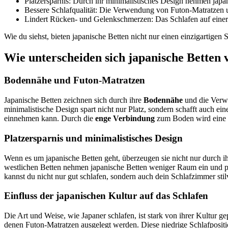
Platzersparnis: Durch ihr minimalistisches Design nehmen jap
Bessere Schlafqualität: Die Verwendung von Futon-Matratzen un
Lindert Rücken- und Gelenkschmerzen: Das Schlafen auf einer 
Wie du siehst, bieten japanische Betten nicht nur einen einzigartigen
Wie unterscheiden sich japanische Betten 
Bodennähe und Futon-Matratzen
Japanische Betten zeichnen sich durch ihre
Bodennähe
und die Ver
minimalistische Design spart nicht nur Platz, sondern schafft auch e
einnehmen kann. Durch die
enge Verbindung
zum Boden wird eine s
Platzersparnis und minimalistisches Design
Wenn es um japanische Betten geht, überzeugen sie nicht nur durch ih
westlichen Betten nehmen japanische Betten weniger Raum ein und pa
kannst du nicht nur gut schlafen, sondern auch dein Schlafzimmer stilvo
Einfluss der japanischen Kultur auf das Schlafen
Die Art und Weise, wie Japaner schlafen, ist stark von ihrer Kultur ge
denen Futon-Matratzen ausgelegt werden. Diese niedrige Schlafpositi