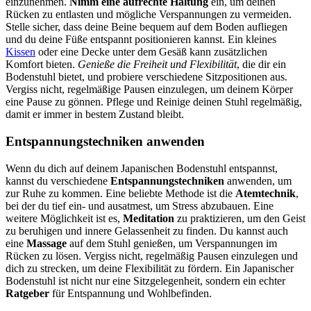
einzunehmen.
Nimm eine aufrechte Haltung
ein, um deinen
Rücken zu entlasten und mögliche Verspannungen zu vermeiden.
Stelle sicher, dass deine Beine bequem auf dem Boden aufliegen
und du deine Füße entspannt positionieren kannst. Ein kleines
Kissen
oder eine Decke unter dem Gesäß kann zusätzlichen
Komfort bieten.
Genieße die Freiheit und Flexibilität
, die dir ein
Bodenstuhl bietet, und probiere verschiedene Sitzpositionen aus.
Vergiss nicht, regelmäßige Pausen einzulegen, um deinem Körper
eine Pause zu gönnen. Pflege und Reinige deinen Stuhl regelmäßig,
damit er immer in bestem Zustand bleibt.
Entspannungstechniken anwenden
Wenn du dich auf deinem Japanischen Bodenstuhl entspannst,
kannst du verschiedene
Entspannungstechniken
anwenden, um
zur Ruhe zu kommen. Eine beliebte Methode ist die
Atemtechnik
,
bei der du tief ein- und ausatmest, um Stress abzubauen. Eine
weitere Möglichkeit ist es,
Meditation
zu praktizieren, um den Geist
zu beruhigen und innere Gelassenheit zu finden. Du kannst auch
eine
Massage
auf dem Stuhl genießen, um Verspannungen im
Rücken zu lösen. Vergiss nicht, regelmäßig Pausen einzulegen und
dich zu strecken, um deine Flexibilität zu fördern. Ein Japanischer
Bodenstuhl ist nicht nur eine Sitzgelegenheit, sondern ein echter
Ratgeber
für Entspannung und Wohlbefinden.