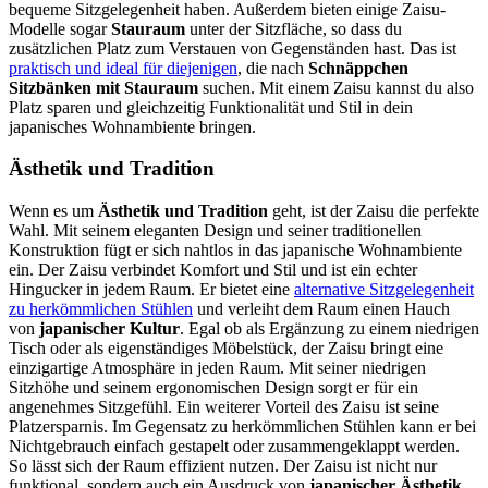
bequeme Sitzgelegenheit haben. Außerdem bieten einige Zaisu-
Modelle sogar
Stauraum
unter der Sitzfläche, so dass du
zusätzlichen Platz zum Verstauen von Gegenständen hast. Das ist
praktisch und ideal für diejenigen
, die nach
Schnäppchen
Sitzbänken mit Stauraum
suchen. Mit einem Zaisu kannst du also
Platz sparen und gleichzeitig Funktionalität und Stil in dein
japanisches Wohnambiente bringen.
Ästhetik und Tradition
Wenn es um
Ästhetik und Tradition
geht, ist der Zaisu die perfekte
Wahl. Mit seinem eleganten Design und seiner traditionellen
Konstruktion fügt er sich nahtlos in das japanische Wohnambiente
ein. Der Zaisu verbindet Komfort und Stil und ist ein echter
Hingucker in jedem Raum. Er bietet eine
alternative Sitzgelegenheit
zu herkömmlichen Stühlen
und verleiht dem Raum einen Hauch
von
japanischer Kultur
. Egal ob als Ergänzung zu einem niedrigen
Tisch oder als eigenständiges Möbelstück, der Zaisu bringt eine
einzigartige Atmosphäre in jeden Raum. Mit seiner niedrigen
Sitzhöhe und seinem ergonomischen Design sorgt er für ein
angenehmes Sitzgefühl. Ein weiterer Vorteil des Zaisu ist seine
Platzersparnis. Im Gegensatz zu herkömmlichen Stühlen kann er bei
Nichtgebrauch einfach gestapelt oder zusammengeklappt werden.
So lässt sich der Raum effizient nutzen. Der Zaisu ist nicht nur
funktional, sondern auch ein Ausdruck von
japanischer Ästhetik