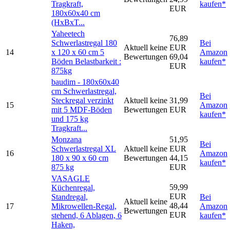
Tragkraft,
kaufen*
EUR
180x60x40 cm
(HxBxT...
Yaheetech
76,89
Schwerlastregal 180
Bei
Aktuell keine
EUR
14
x 120 x 60 cm 5
Amazon
Bewertungen
69,04
Böden Belastbarkeit :
kaufen*
EUR
875kg
baudim - 180x60x40
cm Schwerlastregal,
Bei
Steckregal verzinkt
Aktuell keine
31,99
15
Amazon
mit 5 MDF-Böden
Bewertungen
EUR
kaufen*
und 175 kg
Tragkraft...
Monzana
51,95
Bei
Schwerlastregal XL
Aktuell keine
EUR
16
Amazon
180 x 90 x 60 cm
Bewertungen
44,15
kaufen*
875 kg
EUR
VASAGLE
59,99
Küchenregal,
EUR
Standregal,
Bei
Aktuell keine
48,44
17
Mikrowellen-Regal,
Amazon
Bewertungen
EUR
stehend, 6 Ablagen, 6
kaufen*
Haken,