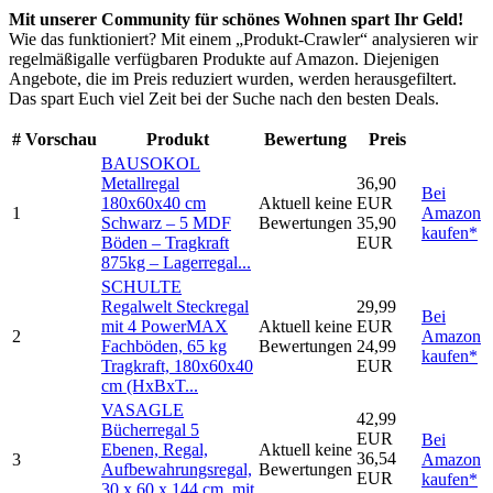
Mit unserer Community für schönes Wohnen spart Ihr Geld!
Wie das funktioniert? Mit einem „Produkt-Crawler“ analysieren wir
regelmäßigalle verfügbaren Produkte auf Amazon. Diejenigen
Angebote, die im Preis reduziert wurden, werden herausgefiltert.
Das spart Euch viel Zeit bei der Suche nach den besten Deals.
#
Vorschau
Produkt
Bewertung
Preis
BAUSOKOL
Metallregal
36,90
Bei
180x60x40 cm
Aktuell keine
EUR
1
Amazon
Schwarz – 5 MDF
Bewertungen
35,90
kaufen*
Böden – Tragkraft
EUR
875kg – Lagerregal...
SCHULTE
Regalwelt Steckregal
29,99
Bei
mit 4 PowerMAX
Aktuell keine
EUR
2
Amazon
Fachböden, 65 kg
Bewertungen
24,99
kaufen*
Tragkraft, 180x60x40
EUR
cm (HxBxT...
VASAGLE
42,99
Bücherregal 5
EUR
Bei
Ebenen, Regal,
Aktuell keine
36,54
3
Amazon
Aufbewahrungsregal,
Bewertungen
EUR
kaufen*
30 x 60 x 144 cm, mit