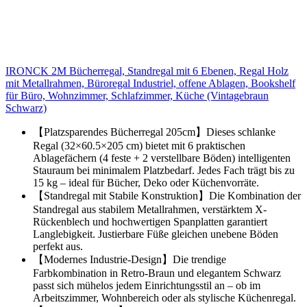
IRONCK 2M Bücherregal, Standregal mit 6 Ebenen, Regal Holz
mit Metallrahmen, Büroregal Industriel, offene Ablagen, Bookshelf
für Büro, Wohnzimmer, Schlafzimmer, Küche (Vintagebraun
Schwarz)
【Platzsparendes Bücherregal 205cm】Dieses schlanke
Regal (32×60.5×205 cm) bietet mit 6 praktischen
Ablagefächern (4 feste + 2 verstellbare Böden) intelligenten
Stauraum bei minimalem Platzbedarf. Jedes Fach trägt bis zu
15 kg – ideal für Bücher, Deko oder Küchenvorräte.
【Standregal mit Stabile Konstruktion】Die Kombination der
Standregal aus stabilem Metallrahmen, verstärktem X-
Rückenblech und hochwertigen Spanplatten garantiert
Langlebigkeit. Justierbare Füße gleichen unebene Böden
perfekt aus.
【Modernes Industrie-Design】Die trendige
Farbkombination in Retro-Braun und elegantem Schwarz
passt sich mühelos jedem Einrichtungsstil an – ob im
Arbeitszimmer, Wohnbereich oder als stylische Küchenregal.