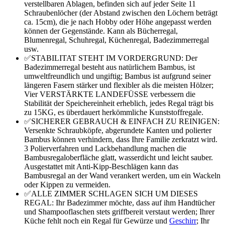
verstellbaren Ablagen, befinden sich auf jeder Seite 11
Schraubenlöcher (der Abstand zwischen den Löchern beträgt
ca. 15cm), die je nach Hobby oder Höhe angepasst werden
können der Gegenstände. Kann als Bücherregal,
Blumenregal, Schuhregal, Küchenregal, Badezimmerregal
usw.
✅STABILITAT STEHT IM VORDERGRUND: Der
Badezimmerregal besteht aus natürlichem Bambus, ist
umweltfreundlich und ungiftig; Bambus ist aufgrund seiner
längeren Fasern stärker und flexibler als die meisten Hölzer;
Vier VERSTÄRKTE LANDEFÜSSE verbessern die
Stabilität der Speichereinheit erheblich, jedes Regal trägt bis
zu 15KG, es überdauert herkömmliche Kunststoffregale.
✅SICHERER GEBRAUCH & EINFACH ZU REINIGEN:
Versenkte Schraubköpfe, abgerundete Kanten und polierter
Bambus können verhindern, dass Ihre Familie zerkratzt wird.
3 Polierverfahren und Lackbehandlung machen die
Bambusregaloberfläche glatt, wasserdicht und leicht sauber.
Ausgestattet mit Anti-Kipp-Beschlägen kann das
Bambusregal an der Wand verankert werden, um ein Wackeln
oder Kippen zu vermeiden.
✅ALLE ZIMMER SCHLAGEN SICH UM DIESES
REGAL: Ihr Badezimmer möchte, dass auf ihm Handtücher
und Shampooflaschen stets griffbereit verstaut werden; Ihrer
Küche fehlt noch ein Regal für Gewürze und
Geschirr
; Ihr