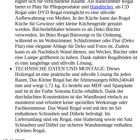
eignet sich für verschiedene Räume. Als Badezimmer Regal
bietet es Platz für Pflegeprodukte und
Handtücher
, als CD
Regal oder DVD Regal ermöglicht es eine stilvolle
Aufbewahrung von Medien. In der Küche kann das Regal
Küche für Gewürze oder kleine Küchengeräte genutzt
werden. Bücherliebhaber können es als Deko Bücher
verwenden. Im Büro Regal Bürosorgt es für Ordnung,
während es im Wohnzimmer, Schlafzimmer oder Flur (Deko
Flur) eine elegante Ablage für Deko und Fotos ist. Zudem
kann es als Nachttisch Wand dienen, um Wecker, Bücher oder
eine Lampe griffbereit zu haben. Dank stabiler Regalböden ist
es eine langlebige und stilvolle Lösung.
TECHNISCHE DATEN UND MONTAGE: Dieses
Holzregal ist eine praktische und stilvolle Lösung für jeden
Raum. Das Kleine Regal hat die Abmessungen 600x240x40
mm und wiegt 1,72 kg. Es besteht aus MDF und Spanplatte
und ist in der Farbe Sonoma Eiche erhältlich. Dank der
durchdachten Konstruktion ist das Wandboard einfach zu
montieren und erfordert keine speziellen Werkzeuge oder
Fachkenntnisse. Das Wand Regal wird mit den im Set
enthaltenen Schrauben und Dübeln befestigt. Im
Lieferumfang sind ein Regal, eine Halterung sowie ein Satz
Schrauben und Dübel zur sicheren Wandmontage enthalten.
(Kleines Regal,