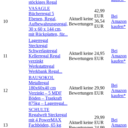
stöckiges Regal
VASAGLE
42,99
Bücherregal 5
EUR
Bei
Ebenen, Regal,
Aktuell keine
36,54
10
Amazon
Aufbewahrungsregal,
Bewertungen
EUR
kaufen*
30 x 60 x 144 cm,
mit Rückplatten, für...
Lagerregal
Steckregal
Schwerlastregal
Bei
Aktuell keine
24,95
11
Kellerregal Regal
Amazon
Bewertungen
EUR
verzinkt
kaufen*
Werkstattregal
Werkbank Regal...
BAUSOKOL
Metallregal
Bei
180x60x40 cm
Aktuell keine
29,90
12
Amazon
Verzinkt – 5 MDF
Bewertungen
EUR
kaufen*
Böden – Tragkraft
875kg – Lagerregal...
SCHULTE
Regalwelt Steckregal
29,99
mit 4 PowerMAX
Bei
Aktuell keine
EUR
13
Fachböden, 65 kg
Amazon
Bewertungen
24,99