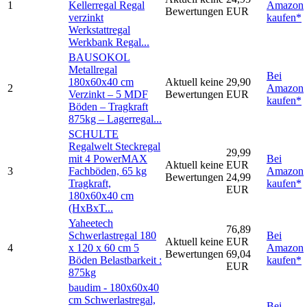
1
Kellerregal Regal
Amazon
Bewertungen
EUR
verzinkt
kaufen*
Werkstattregal
Werkbank Regal...
BAUSOKOL
Metallregal
Bei
180x60x40 cm
Aktuell keine
29,90
2
Amazon
Verzinkt – 5 MDF
Bewertungen
EUR
kaufen*
Böden – Tragkraft
875kg – Lagerregal...
SCHULTE
Regalwelt Steckregal
29,99
mit 4 PowerMAX
Bei
Aktuell keine
EUR
3
Fachböden, 65 kg
Amazon
Bewertungen
24,99
Tragkraft,
kaufen*
EUR
180x60x40 cm
(HxBxT...
Yaheetech
76,89
Schwerlastregal 180
Bei
Aktuell keine
EUR
4
x 120 x 60 cm 5
Amazon
Bewertungen
69,04
Böden Belastbarkeit :
kaufen*
EUR
875kg
baudim - 180x60x40
cm Schwerlastregal,
Bei