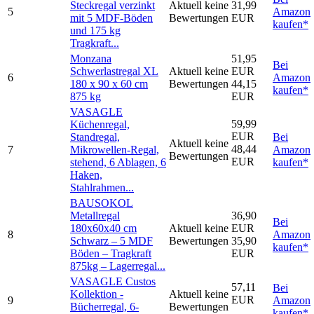
Steckregal verzinkt
Aktuell keine
31,99
5
Amazon
mit 5 MDF-Böden
Bewertungen
EUR
kaufen*
und 175 kg
Tragkraft...
Monzana
51,95
Bei
Schwerlastregal XL
Aktuell keine
EUR
6
Amazon
180 x 90 x 60 cm
Bewertungen
44,15
kaufen*
875 kg
EUR
VASAGLE
59,99
Küchenregal,
EUR
Standregal,
Bei
Aktuell keine
48,44
7
Mikrowellen-Regal,
Amazon
Bewertungen
EUR
stehend, 6 Ablagen, 6
kaufen*
Haken,
Stahlrahmen...
BAUSOKOL
Metallregal
36,90
Bei
180x60x40 cm
Aktuell keine
EUR
8
Amazon
Schwarz – 5 MDF
Bewertungen
35,90
kaufen*
Böden – Tragkraft
EUR
875kg – Lagerregal...
VASAGLE Custos
57,11
Bei
Kollektion -
Aktuell keine
EUR
9
Amazon
Bücherregal, 6-
Bewertungen
kaufen*