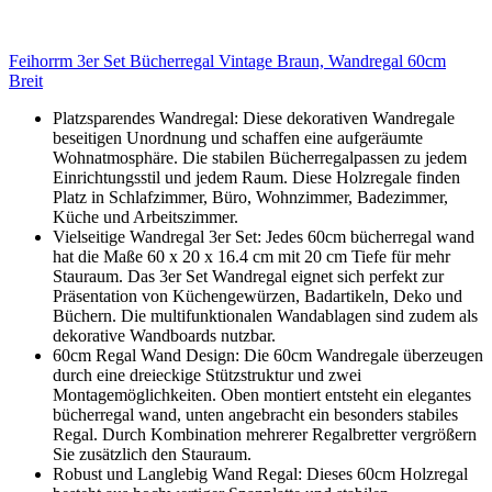
Feihorrm 3er Set Bücherregal Vintage Braun, Wandregal 60cm
Breit
Platzsparendes Wandregal: Diese dekorativen Wandregale
beseitigen Unordnung und schaffen eine aufgeräumte
Wohnatmosphäre. Die stabilen Bücherregalpassen zu jedem
Einrichtungsstil und jedem Raum. Diese Holzregale finden
Platz in Schlafzimmer, Büro, Wohnzimmer, Badezimmer,
Küche und Arbeitszimmer.
Vielseitige Wandregal 3er Set: Jedes 60cm bücherregal wand
hat die Maße 60 x 20 x 16.4 cm mit 20 cm Tiefe für mehr
Stauraum. Das 3er Set Wandregal eignet sich perfekt zur
Präsentation von Küchengewürzen, Badartikeln, Deko und
Büchern. Die multifunktionalen Wandablagen sind zudem als
dekorative Wandboards nutzbar.
60cm Regal Wand Design: Die 60cm Wandregale überzeugen
durch eine dreieckige Stützstruktur und zwei
Montagemöglichkeiten. Oben montiert entsteht ein elegantes
bücherregal wand, unten angebracht ein besonders stabiles
Regal. Durch Kombination mehrerer Regalbretter vergrößern
Sie zusätzlich den Stauraum.
Robust und Langlebig Wand Regal: Dieses 60cm Holzregal