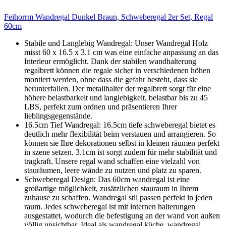
Feihorrm Wandregal Dunkel Braun, Schweberegal 2er Set, Regal
60cm
Stabile und Langlebig Wandregal: Unser Wandregal Holz
misst 60 x 16.5 x 3.1 cm was eine einfache anpassung an das
Interieur ermöglicht. Dank der stabilen wandhalterung
regalbrett können die regale sicher in verschiedenen höhen
montiert werden, ohne dass die gefahr besteht, dass sie
herunterfallen. Der metallhalter der regalbrett sorgt für eine
höhere belastbarkeit und langlebigkeit, belastbar bis zu 45
LBS, perfekt zum ordnen und präsentieren Ihrer
lieblingsgegenstände.
16.5cm Tief Wandregal: 16.5cm tiefe schweberegal bietet es
deutlich mehr flexibilität beim verstauen und arrangieren. So
können sie Ihre dekorationen selbst in kleinen räumen perfekt
in szene setzen. 3.1cm ist sorgt zudem für mehr stabilität und
tragkraft. Unsere regal wand schaffen eine vielzahl von
stauräumen, leere wände zu nutzen und platz zu sparen.
Schweberegal Design: Das 60cm wandregal ist eine
großartige möglichkeit, zusätzlichen stauraum in Ihrem
zuhause zu schaffen. Wandregal stil passen perfekt in jeden
raum. Jedes schweberegal ist mit internen halterungen
ausgestattet, wodurch die befestigung an der wand von außen
völlig unsichtbar. Ideal als wandregal küche, wandregal