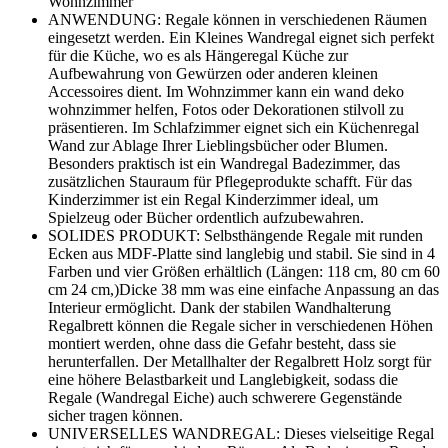
Wohnzimmer
ANWENDUNG: Regale können in verschiedenen Räumen
eingesetzt werden. Ein Kleines Wandregal eignet sich perfekt
für die Küche, wo es als Hängeregal Küche zur
Aufbewahrung von Gewürzen oder anderen kleinen
Accessoires dient. Im Wohnzimmer kann ein wand deko
wohnzimmer helfen, Fotos oder Dekorationen stilvoll zu
präsentieren. Im Schlafzimmer eignet sich ein Küchenregal
Wand zur Ablage Ihrer Lieblingsbücher oder Blumen.
Besonders praktisch ist ein Wandregal Badezimmer, das
zusätzlichen Stauraum für Pflegeprodukte schafft. Für das
Kinderzimmer ist ein Regal Kinderzimmer ideal, um
Spielzeug oder Bücher ordentlich aufzubewahren.
SOLIDES PRODUKT: Selbsthängende Regale mit runden
Ecken aus MDF-Platte sind langlebig und stabil. Sie sind in 4
Farben und vier Größen erhältlich (Längen: 118 cm, 80 cm 60
cm 24 cm,)Dicke 38 mm was eine einfache Anpassung an das
Interieur ermöglicht. Dank der stabilen Wandhalterung
Regalbrett können die Regale sicher in verschiedenen Höhen
montiert werden, ohne dass die Gefahr besteht, dass sie
herunterfallen. Der Metallhalter der Regalbrett Holz sorgt für
eine höhere Belastbarkeit und Langlebigkeit, sodass die
Regale (Wandregal Eiche) auch schwerere Gegenstände
sicher tragen können.
UNIVERSELLES WANDREGAL: Dieses vielseitige Regal