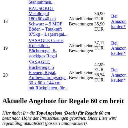
Stahlrahmen...
BAUSOKOL
Metallregal
36,90
Bei
180x60x40 cm
Aktuell keine
EUR
18
Amazon
Schwarz – 5 MDF
Bewertungen
35,90
kaufen*
Böden – Tragkraft
EUR
875kg – Lagerregal...
VASAGLE Custos
57,11
Bei
Kollektion -
Aktuell keine
EUR
19
Amazon
Bücherregal, 6-
Bewertungen
kaufen*
stöckiges Regal
VASAGLE
42,99
Bücherregal 5
EUR
Bei
Ebenen, Regal,
Aktuell keine
36,54
20
Amazon
Aufbewahrungsregal,
Bewertungen
EUR
kaufen*
30 x 60 x 144 cm,
mit Rückplatten, für...
Aktuelle Angebote für Regale 60 cm breit
Hier findet Ihr die
Top-An
gebote (Deals) für Regale 60 cm
breit
nach Höhe der Preissenkungen geordnet. Diese Liste wird
regelmäßig aktualisiert (passiert automatisiert).