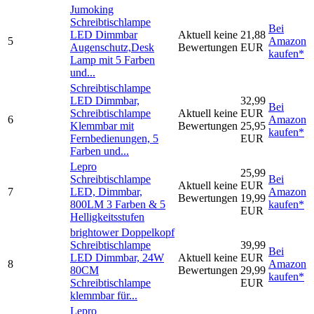
Jumoking
Schreibtischlampe
Bei
LED Dimmbar
Aktuell keine
21,88
5
Amazon
Augenschutz,Desk
Bewertungen
EUR
kaufen*
Lamp mit 5 Farben
und...
Schreibtischlampe
LED Dimmbar,
32,99
Bei
Schreibtischlampe
Aktuell keine
EUR
6
Amazon
Klemmbar mit
Bewertungen
25,95
kaufen*
Fernbedienungen, 5
EUR
Farben und...
Lepro
25,99
Schreibtischlampe
Bei
Aktuell keine
EUR
7
LED, Dimmbar,
Amazon
Bewertungen
19,99
800LM 3 Farben & 5
kaufen*
EUR
Helligkeitsstufen
brightower Doppelkopf
Schreibtischlampe
39,99
Bei
LED Dimmbar, 24W
Aktuell keine
EUR
8
Amazon
80CM
Bewertungen
29,99
kaufen*
Schreibtischlampe
EUR
klemmbar für...
Lepro