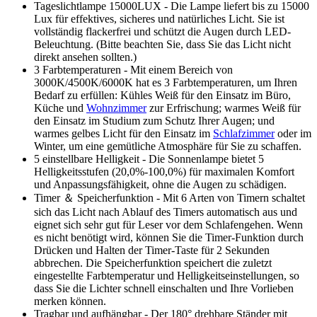
Tageslichtlampe 15000LUX - Die Lampe liefert bis zu 15000
Lux für effektives, sicheres und natürliches Licht. Sie ist
vollständig flackerfrei und schützt die Augen durch LED-
Beleuchtung. (Bitte beachten Sie, dass Sie das Licht nicht
direkt ansehen sollten.)
3 Farbtemperaturen - Mit einem Bereich von
3000K/4500K/6000K hat es 3 Farbtemperaturen, um Ihren
Bedarf zu erfüllen: Kühles Weiß für den Einsatz im Büro,
Küche und
Wohnzimmer
zur Erfrischung; warmes Weiß für
den Einsatz im Studium zum Schutz Ihrer Augen; und
warmes gelbes Licht für den Einsatz im
Schlafzimmer
oder im
Winter, um eine gemütliche Atmosphäre für Sie zu schaffen.
5 einstellbare Helligkeit - Die Sonnenlampe bietet 5
Helligkeitsstufen (20,0%-100,0%) für maximalen Komfort
und Anpassungsfähigkeit, ohne die Augen zu schädigen.
Timer ＆ Speicherfunktion - Mit 6 Arten von Timern schaltet
sich das Licht nach Ablauf des Timers automatisch aus und
eignet sich sehr gut für Leser vor dem Schlafengehen. Wenn
es nicht benötigt wird, können Sie die Timer-Funktion durch
Drücken und Halten der Timer-Taste für 2 Sekunden
abbrechen. Die Speicherfunktion speichert die zuletzt
eingestellte Farbtemperatur und Helligkeitseinstellungen, so
dass Sie die Lichter schnell einschalten und Ihre Vorlieben
merken können.
Tragbar und aufhängbar - Der 180° drehbare Ständer mit