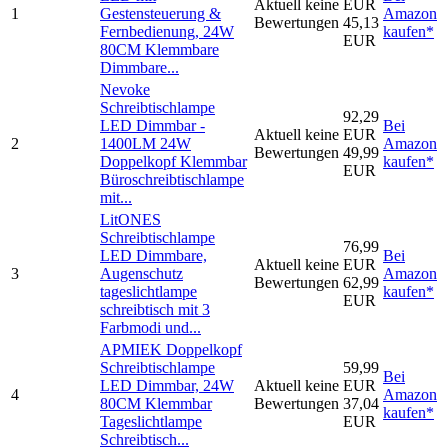
Aktuell keine
EUR
1
Gestensteuerung &
Amazon
Bewertungen
45,13
Fernbedienung, 24W
kaufen*
EUR
80CM Klemmbare
Dimmbare...
Nevoke
Schreibtischlampe
92,29
LED Dimmbar -
Bei
Aktuell keine
EUR
2
1400LM 24W
Amazon
Bewertungen
49,99
Doppelkopf Klemmbar
kaufen*
EUR
Büroschreibtischlampe
mit...
LitONES
Schreibtischlampe
76,99
LED Dimmbare,
Bei
Aktuell keine
EUR
3
Augenschutz
Amazon
Bewertungen
62,99
tageslichtlampe
kaufen*
EUR
schreibtisch mit 3
Farbmodi und...
APMIEK Doppelkopf
Schreibtischlampe
59,99
Bei
LED Dimmbar, 24W
Aktuell keine
EUR
4
Amazon
80CM Klemmbar
Bewertungen
37,04
kaufen*
Tageslichtlampe
EUR
Schreibtisch...