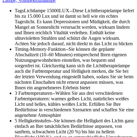
Lampe, Vollspektrumlampe
TagsLichtlampe 15000LUX--Diese Lichttherapielampe liefert
bis zu 15.000 Lux und ist damit so hell wie ein echtes
Tageslicht. Es kann Depressionen und Müdigkeit, die durch
Mangel an Sonnenlicht verursacht werden, wirksam lindern
und Ihnen reichlich Vitalität verleihen. Enthält keine
ultravioletten Strahlen und schützt die Augen wirksam.
Achten Sie jedoch darauf, nicht direkt in das Licht zu blicken
Timing-Memory-Funktion--Sie können die geplante
Abschaltzeit (10–60 Minuten) entsprechend Ihren eigenen
Nutzungsgewohnheiten einstellen, was bequem und
sorgenfrei ist. Gleichzeitig kann sich die Lichttherapielampe
auch die Farbtemperatur und Helligkeit merken, die Sie bei
der letzten Verwendung eingestellt haben, sodass Sie sie beim
nächsten Einschalten nicht erneut anpassen müssen, was
Ihnen ein angenehmeres Erlebnis bietet
3 Farbtemperaturen--Wählen Sie aus drei verschiedenen
Farbtemperaturen: warmes gelbes Licht, natürliches weißes
Licht und helles, kühles weißes Licht. Erfüllen Sie Ihre
Bedürfnisse in verschiedenen Szenarien und schaffen Sie eine
angenehme Atmosphäre
5 Helligkeitsstufen--Sie können die Helligkeit des Lichts ganz
einfach an Ihre tatsächlichen Bedürfnisse anpassen, von
sanftem, schwachem Licht (20 %) bis hin zu hellem