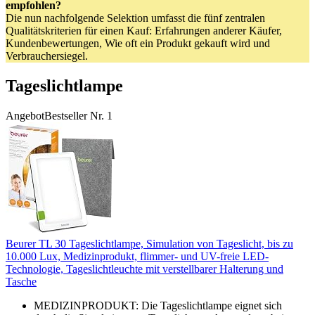
empfohlen?
Die nun nachfolgende Selektion umfasst die fünf zentralen
Qualitätskriterien für einen Kauf: Erfahrungen anderer Käufer,
Kundenbewertungen, Wie oft ein Produkt gekauft wird und
Verbrauchersiegel.
Tageslichtlampe
Angebot
Bestseller Nr. 1
Beurer TL 30 Tageslichtlampe, Simulation von Tageslicht, bis zu
10.000 Lux, Medizinprodukt, flimmer- und UV-freie LED-
Technologie, Tageslichtleuchte mit verstellbarer Halterung und
Tasche
MEDIZINPRODUKT: Die Tageslichtlampe eignet sich