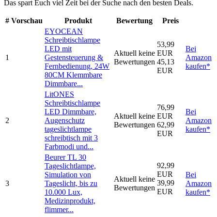
Das spart Euch viel Zeit bei der Suche nach den besten Deals.
#
Vorschau
Produkt
Bewertung
Preis
EYOCEAN
Schreibtischlampe
53,99
LED mit
Bei
Aktuell keine
EUR
1
Gestensteuerung &
Amazon
Bewertungen
45,13
Fernbedienung, 24W
kaufen*
EUR
80CM Klemmbare
Dimmbare...
LitONES
Schreibtischlampe
76,99
LED Dimmbare,
Bei
Aktuell keine
EUR
2
Augenschutz
Amazon
Bewertungen
62,99
tageslichtlampe
kaufen*
EUR
schreibtisch mit 3
Farbmodi und...
Beurer TL 30
92,99
Tageslichtlampe,
EUR
Simulation von
Bei
Aktuell keine
39,99
3
Tageslicht, bis zu
Amazon
Bewertungen
EUR
10.000 Lux,
kaufen*
Medizinprodukt,
flimmer...