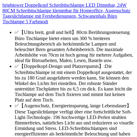
brightower Doppelkopf Schreibtischlampe LED Dimmbar, 24W
80CM Schreibtischlampe klemmbar für Homeoffice, Augenschutz
Tageslichtlampe mit Fernbedienungen, Schwanenhals Büro
Tischlampe 5 Farbmodi
✅【Ultra breit, groß und hell】80cm Berührungssteuerung
Büro Tischlampe bietet einen um 300 % breiteren
Beleuchtungsbereich als herkömmliche Lampen und
beleuchtet Ihren gesamten Arbeitsbereich. Die maximale
Arbeitshöhe von 70cm ist hoch genug für mehrere Aufgaben,
ideal für Büroarbeiten, Malen, Lesen, Basteln usw.
✅【Doppelkopf-Design und Platzersparnis】:Die
Schreibtischlampe ist mit einem Doppelkopf ausgestattet, der
bis zu 180 Grad ausgefahren werden kann, Sie können den
Winkel des Lichts frei einstellen. Der robuste Ständer
unterstützt Tischplatten bis zu 6,5 cm dick. Es kann leicht die
Tischlampe auf dem Tisch fixieren und nimmt fast keinen
Platz auf dem Tisch.
✅【Augenschutz, Energieeinsparung, lange Lebensdauer】
Diese Tageslichtlampe verfügt über eine fortschrittliche Soft-
Light-Technologie. 196 hochwertige LED-Perlen strahlen
flimmerfreies, natürliches Licht aus und reduzieren so visuelle
Ermüdung und Stress. LED-Schreibtischlampen sind
energieeffizienter als herkömmliche Beleuchtung und haben