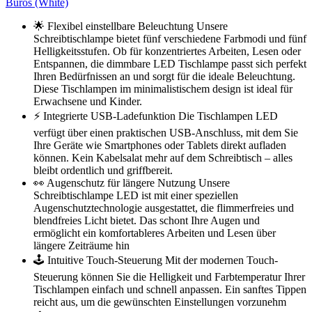
Büros (White)
🌟 Flexibel einstellbare Beleuchtung Unsere
Schreibtischlampe bietet fünf verschiedene Farbmodi und fünf
Helligkeitsstufen. Ob für konzentriertes Arbeiten, Lesen oder
Entspannen, die dimmbare LED Tischlampe passt sich perfekt
Ihren Bedürfnissen an und sorgt für die ideale Beleuchtung.
Diese Tischlampen im minimalistischem design ist ideal für
Erwachsene und Kinder.
⚡ Integrierte USB-Ladefunktion Die Tischlampen LED
verfügt über einen praktischen USB-Anschluss, mit dem Sie
Ihre Geräte wie Smartphones oder Tablets direkt aufladen
können. Kein Kabelsalat mehr auf dem Schreibtisch – alles
bleibt ordentlich und griffbereit.
👀 Augenschutz für längere Nutzung Unsere
Schreibtischlampe LED ist mit einer speziellen
Augenschutztechnologie ausgestattet, die flimmerfreies und
blendfreies Licht bietet. Das schont Ihre Augen und
ermöglicht ein komfortableres Arbeiten und Lesen über
längere Zeiträume hin
🕹️ Intuitive Touch-Steuerung Mit der modernen Touch-
Steuerung können Sie die Helligkeit und Farbtemperatur Ihrer
Tischlampen einfach und schnell anpassen. Ein sanftes Tippen
reicht aus, um die gewünschten Einstellungen vorzunehm