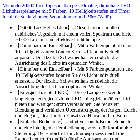
Mojimdo 20000 Lux Tageslichtlampe - Flexible, dimmbare LED
Lichttherapielampe mit 5 Farben, 10 Helligkeitsstufen und Timer -
Ideal für Schlafzimmer, Wohnzimmer und Büro (Weiß)
【20000 Lux Helles Licht】- Diese Lampe simuliert
natürliches Tageslicht mit einem vollen Spektrum und bietet
20.000 Lux für eine effektive Lichttherapie.
【Dimmbar und Einstellbar】- Mit 5 Farbtemperaturen und
10 Helligkeitsstufen können Sie das Licht individuell
anpassen. Der flexible Schwanenhals ermöglicht die
Ausrichtung des Lichts im optimalen Winkel.
【Dimmbar und Einstellbar】- Mit 5 Farbtemperaturen und
10 Helligkeitsstufen können Sie das Licht individuell
anpassen. Der flexible Schwanenhals ermöglicht die
Ausrichtung des Lichts im optimalen Winkel.
【Energieeffiziente LEDs】- Diese Lampe verwendet
langlebige, energieeffiziente LEDs, die gleichmäßiges Licht
bieten und weniger Strom verbrauchen. Sie reduziert
Blendung und verhindert Überanstrengung der Augen. Leicht
und elegant, ideal für den Einsatz zu Hause und im Büro.
【Einfache Bedienung】- Intuitive Touch-Bedienelemente
und eine intelligente Fernbedienung sorgen für komfortable
Steuerung. Der einfache Einrichtungsprozess macht die
Lampe benutzerfreundlich für alle Altersgruppen und