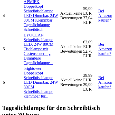
APMIEK
Doppelkopf
59,99
Schreibtischlampe
Bei
Aktuell keine
EUR
4
LED Dimmbar, 24W
Amazon
Bewertungen
37,04
80CM Klemmbar
kaufen*
EUR
Tageslichtlampe
Schreibtisch...
EYOCEAN
Schreibtischlampe
62,09
LED, 24W 80CM
Bei
Aktuell keine
EUR
5
Tischlampe mit
Amazon
Bewertungen
52,78
Gestensteuerung,
kaufen*
EUR
Dimmbare
Tageslichtlampe...
brightower
Doppelkopf
39,99
Schreibtischlampe
Bei
Aktuell keine
EUR
6
LED Dimmbar, 24W
Amazon
Bewertungen
29,99
80CM
kaufen*
EUR
Schreibtischlampe
klemmbar für...
Tageslichtlampe für den Schreibtisch
unter 30 Euro