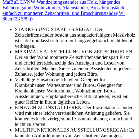
MaiBuL LNNW Wandzeitungsständer aus Holz, hängendes
Bücherregal im Wohnzimmer, Aktenständer, Broschürenständer,
einfach zu montieren Zeitschriften- und Broschürenständer(W-
60cm(23 5/8"))
STARKES UND STABILES REGAL: Der
Zeitschriftenständer besteht aus strapazierfähigem Massivholz,
ist stabil und lässt sich for den Langzeitgebrauch nicht leicht
verbiegen.
MAXIMALE AUSSTELLUNG VON ZEITSCHRIFTEN:
Der an der Wand montierte Zeitschriftenständer spart Platz
und erleichtert gleichzeitig das Anzeigen und Lesen von
Zeitschriften. Machen Sie es zu einem Assistenten in jedem
Zuhause, jeder Wohnung und jedem Büro.
Vielfältige Einsatzmöglichkeiten: Geeignet for
Krankenhäuser, Wartezimmer und Büros. Geeignet for
Krankenhäuser, Wartezimmer, Wohnzimmer, Büros,
Ausstellungen, Empfangsbereiche, Bibliotheken, es ist ein
guter Helfer in Ihrem täglichen Leben.
EINFACH ZU INSTALLIEREN: Der Präsentationsständer
wird mit einer leicht verständlichen Anleitung geliefert. Sie
können es leicht zerlegen und zusammenbauen, einfach und
leicht zu starten.
MULTIFUNKTIONALES AUSSTELLUNGSREGAL: Es
kann den Anforderungen von Zeitschriften, Zeitungen,