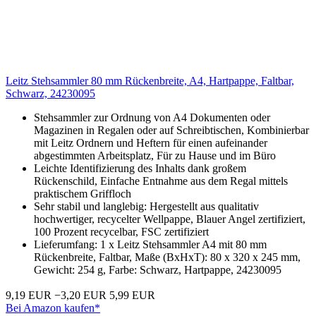
Leitz Stehsammler 80 mm Rückenbreite, A4, Hartpappe, Faltbar,
Schwarz, 24230095
Stehsammler zur Ordnung von A4 Dokumenten oder
Magazinen in Regalen oder auf Schreibtischen, Kombinierbar
mit Leitz Ordnern und Heftern für einen aufeinander
abgestimmten Arbeitsplatz, Für zu Hause und im Büro
Leichte Identifizierung des Inhalts dank großem
Rückenschild, Einfache Entnahme aus dem Regal mittels
praktischem Griffloch
Sehr stabil und langlebig: Hergestellt aus qualitativ
hochwertiger, recycelter Wellpappe, Blauer Angel zertifiziert,
100 Prozent recycelbar, FSC zertifiziert
Lieferumfang: 1 x Leitz Stehsammler A4 mit 80 mm
Rückenbreite, Faltbar, Maße (BxHxT): 80 x 320 x 245 mm,
Gewicht: 254 g, Farbe: Schwarz, Hartpappe, 24230095
9,19 EUR
−3,20 EUR
5,99 EUR
Bei Amazon kaufen*