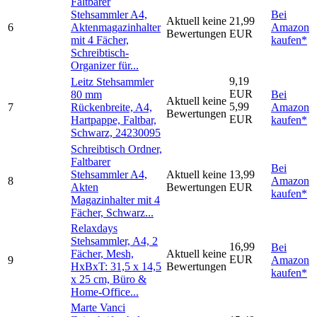
Faltbarer
Stehsammler A4,
Bei
Aktuell keine
21,99
6
Aktenmagazinhalter
Amazon
Bewertungen
EUR
mit 4 Fächer,
kaufen*
Schreibtisch-
Organizer für...
9,19
Leitz Stehsammler
EUR
80 mm
Bei
Aktuell keine
5,99
7
Rückenbreite, A4,
Amazon
Bewertungen
EUR
Hartpappe, Faltbar,
kaufen*
Schwarz, 24230095
Schreibtisch Ordner,
Faltbarer
Bei
Stehsammler A4,
Aktuell keine
13,99
8
Amazon
Akten
Bewertungen
EUR
kaufen*
Magazinhalter mit 4
Fächer, Schwarz...
Relaxdays
Stehsammler, A4, 2
16,99
Bei
Fächer, Mesh,
Aktuell keine
EUR
9
Amazon
HxBxT: 31,5 x 14,5
Bewertungen
kaufen*
x 25 cm, Büro &
Home-Office...
Marte Vanci