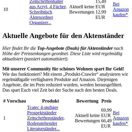
Zeitschriftenhalter
15,49
Bei
aus Acryl, 4 Fächer,
Aktuell keine
EUR
10
Amazon
Schreibtisch
Bewertungen
12,99
kaufen*
Aktenordner
EUR
Organizer...
Aktuelle Angebote für den Aktenständer
Hier findet Ihr die
Top-An
gebote (Deals) für Aktenständer
nach
Höhe der Preissenkungen geordnet. Diese Liste wird regelmäßig
aktualisiert (passiert automatisiert).
Mit unserer Community für schönes Wohnen spart Ihr Geld!
Wie das funktioniert? Mit einem „Produkt-Crawler“ analysieren wir
regelmäßigalle verfügbaren Produkte auf Amazon. Diejenigen
Angebote, die im Preis reduziert wurden, werden herausgefiltert.
Das spart Euch viel Zeit bei der Suche nach den besten Deals.
#
Vorschau
Produkt
Bewertung
Preis
Tcatec 4-stufiger
69,99
Prospektständer
Bei
Aktuell keine
EUR
1
Zeitschriftenständer,
Amazon
Bewertungen
66,49
Bodenstehender
kaufen*
EUR
Literaturständer...