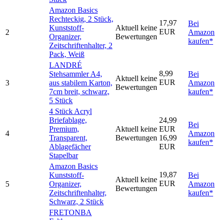
Amazon Basics
Rechteckig, 2 Stück,
17,97
Bei
Kunststoff-
Aktuell keine
EUR
2
Amazon
Organizer,
Bewertungen
kaufen*
Zeitschriftenhalter, 2
Pack, Weiß
LANDRÉ
8,99
Stehsammler A4,
Bei
Aktuell keine
EUR
3
aus stabilem Karton,
Amazon
Bewertungen
7cm breit, schwarz,
kaufen*
5 Stück
4 Stück Acryl
Briefablage,
24,99
Bei
Premium,
Aktuell keine
EUR
4
Amazon
Transparent,
Bewertungen
16,99
kaufen*
Ablagefächer
EUR
Stapelbar
Amazon Basics
19,87
Kunststoff-
Bei
Aktuell keine
EUR
5
Organizer,
Amazon
Bewertungen
Zeitschriftenhalter,
kaufen*
Schwarz, 2 Stück
FRETONBA