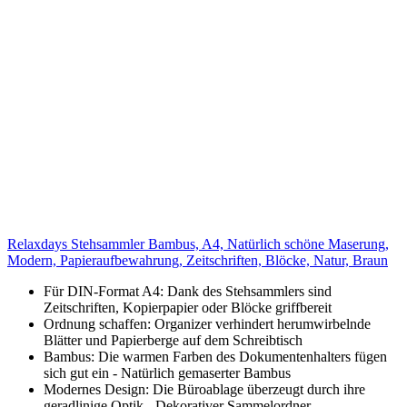
Relaxdays Stehsammler Bambus, A4, Natürlich schöne Maserung,
Modern, Papieraufbewahrung, Zeitschriften, Blöcke, Natur, Braun
Für DIN-Format A4: Dank des Stehsammlers sind
Zeitschriften, Kopierpapier oder Blöcke griffbereit
Ordnung schaffen: Organizer verhindert herumwirbelnde
Blätter und Papierberge auf dem Schreibtisch
Bambus: Die warmen Farben des Dokumentenhalters fügen
sich gut ein - Natürlich gemaserter Bambus
Modernes Design: Die Büroablage überzeugt durch ihre
geradlinige Optik - Dekorativer Sammelordner