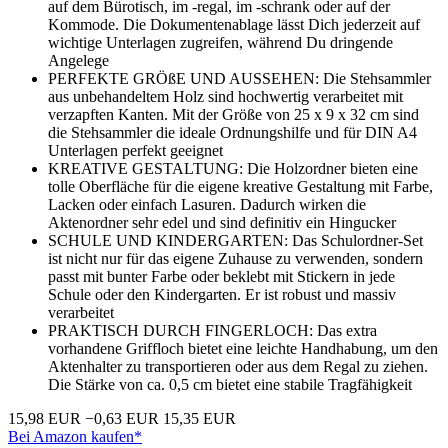
auf dem Bürotisch, im -regal, im -schrank oder auf der
Kommode. Die Dokumentenablage lässt Dich jederzeit auf
wichtige Unterlagen zugreifen, während Du dringende
Angelege
PERFEKTE GRÖßE UND AUSSEHEN: Die Stehsammler
aus unbehandeltem Holz sind hochwertig verarbeitet mit
verzapften Kanten. Mit der Größe von 25 x 9 x 32 cm sind
die Stehsammler die ideale Ordnungshilfe und für DIN A4
Unterlagen perfekt geeignet
KREATIVE GESTALTUNG: Die Holzordner bieten eine
tolle Oberfläche für die eigene kreative Gestaltung mit Farbe,
Lacken oder einfach Lasuren. Dadurch wirken die
Aktenordner sehr edel und sind definitiv ein Hingucker
SCHULE UND KINDERGARTEN: Das Schulordner-Set
ist nicht nur für das eigene Zuhause zu verwenden, sondern
passt mit bunter Farbe oder beklebt mit Stickern in jede
Schule oder den Kindergarten. Er ist robust und massiv
verarbeitet
PRAKTISCH DURCH FINGERLOCH: Das extra
vorhandene Griffloch bietet eine leichte Handhabung, um den
Aktenhalter zu transportieren oder aus dem Regal zu ziehen.
Die Stärke von ca. 0,5 cm bietet eine stabile Tragfähigkeit
15,98 EUR
−0,63 EUR
15,35 EUR
Bei Amazon kaufen*