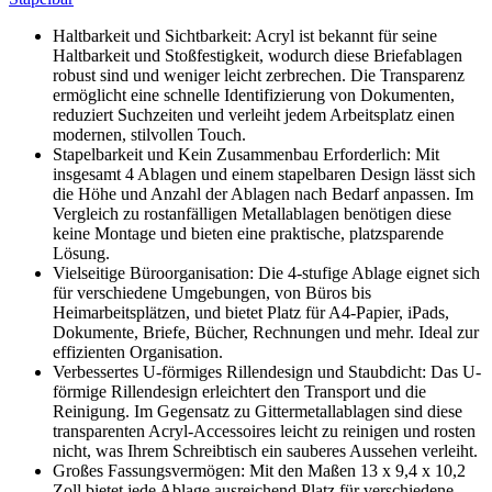
Haltbarkeit und Sichtbarkeit: Acryl ist bekannt für seine
Haltbarkeit und Stoßfestigkeit, wodurch diese Briefablagen
robust sind und weniger leicht zerbrechen. Die Transparenz
ermöglicht eine schnelle Identifizierung von Dokumenten,
reduziert Suchzeiten und verleiht jedem Arbeitsplatz einen
modernen, stilvollen Touch.
Stapelbarkeit und Kein Zusammenbau Erforderlich: Mit
insgesamt 4 Ablagen und einem stapelbaren Design lässt sich
die Höhe und Anzahl der Ablagen nach Bedarf anpassen. Im
Vergleich zu rostanfälligen Metallablagen benötigen diese
keine Montage und bieten eine praktische, platzsparende
Lösung.
Vielseitige Büroorganisation: Die 4-stufige Ablage eignet sich
für verschiedene Umgebungen, von Büros bis
Heimarbeitsplätzen, und bietet Platz für A4-Papier, iPads,
Dokumente, Briefe, Bücher, Rechnungen und mehr. Ideal zur
effizienten Organisation.
Verbessertes U-förmiges Rillendesign und Staubdicht: Das U-
förmige Rillendesign erleichtert den Transport und die
Reinigung. Im Gegensatz zu Gittermetallablagen sind diese
transparenten Acryl-Accessoires leicht zu reinigen und rosten
nicht, was Ihrem Schreibtisch ein sauberes Aussehen verleiht.
Großes Fassungsvermögen: Mit den Maßen 13 x 9,4 x 10,2
Zoll bietet jede Ablage ausreichend Platz für verschiedene