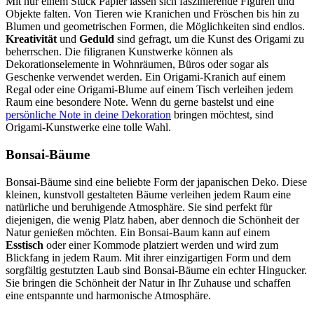
Mit nur einem Stück Papier lassen sich faszinierende Figuren und
Objekte falten. Von Tieren wie Kranichen und Fröschen bis hin zu
Blumen und geometrischen Formen, die Möglichkeiten sind endlos.
Kreativität
und
Geduld
sind gefragt, um die Kunst des Origami zu
beherrschen. Die filigranen Kunstwerke können als
Dekorationselemente in Wohnräumen, Büros oder sogar als
Geschenke verwendet werden. Ein Origami-Kranich auf einem
Regal oder eine Origami-Blume auf einem Tisch verleihen jedem
Raum eine besondere Note. Wenn du gerne bastelst und eine
persönliche Note in deine Dekoration
bringen möchtest, sind
Origami-Kunstwerke eine tolle Wahl.
Bonsai-Bäume
Bonsai-Bäume sind eine beliebte Form der japanischen Deko. Diese
kleinen, kunstvoll gestalteten Bäume verleihen jedem Raum eine
natürliche und beruhigende Atmosphäre. Sie sind perfekt für
diejenigen, die wenig Platz haben, aber dennoch die Schönheit der
Natur genießen möchten. Ein Bonsai-Baum kann auf einem
Esstisch
oder einer Kommode platziert werden und wird zum
Blickfang in jedem Raum. Mit ihrer einzigartigen Form und dem
sorgfältig gestutzten Laub sind Bonsai-Bäume ein echter Hingucker.
Sie bringen die Schönheit der Natur in Ihr Zuhause und schaffen
eine entspannte und harmonische Atmosphäre.