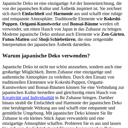
Japanische Deko ist eine einzigartige Art der Inneneinrichtung, die
von der japanischen Kultur und Ästhetik inspiriert ist. Sie zeichnet
sich durch
Einfachheit
und
Harmonie
aus und schafft eine ruhige
und entspannte Atmosphäre. Traditionelle Elemente wie
Kokeshi-
Puppen
,
Origami-Kunstwerke
und
Bonsai-Bäume
werden oft
verwendet, um einen Hauch von Japan in das Zuhause zu bringen.
Moderne japanische Deko umfasst auch Elemente wie
Zen-Gärten
,
Futon-Matten
und
Shoji-Schiebetüren
, die eine zeitgemäße
Interpretation der japanischen Ästhetik darstellen.
Warum japanische Deko verwenden?
Japanische Deko ist nicht nur schön anzusehen, sondern auch eine
großartige Möglichkeit, Ihrem Zuhause eine einzigartige und
authentische Atmosphäre zu verleihen. Durch den Einsatz von
traditionellen Elementen wie Kokeshi-Puppen, Origami-
Kunstwerken und Bonsai-Bäumen können Sie eine Verbindung zur
japanischen Kultur herstellen und gleichzeitig einen Hauch von
Kreativität und Individualität
in Ihr Zuhause bringen. Darüber
hinaus strahlt die Einfachheit und Harmonie der japanischen Deko
eine beruhigende Wirkung aus und schafft eine entspannte und
gemütliche Umgebung. Mit japanischer Deko können Sie Ihr
Zuhause in ein kleines Stück Japan verwandeln und eine
einzigartige Atmosphäre schaffen. Probieren Sie es aus und lassen