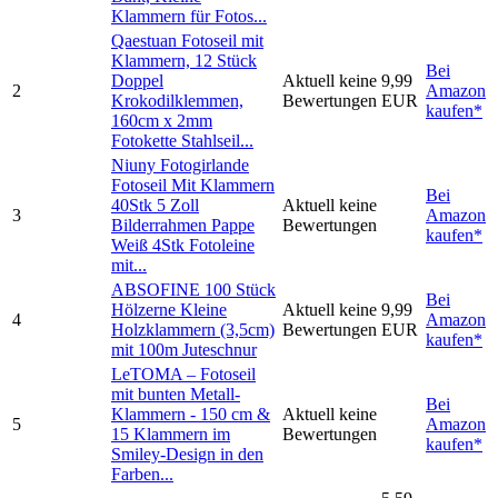
Klammern für Fotos...
Qaestuan Fotoseil mit
Klammern, 12 Stück
Bei
Doppel
Aktuell keine
9,99
2
Amazon
Krokodilklemmen,
Bewertungen
EUR
kaufen*
160cm x 2mm
Fotokette Stahlseil...
Niuny Fotogirlande
Fotoseil Mit Klammern
Bei
40Stk 5 Zoll
Aktuell keine
3
Amazon
Bilderrahmen Pappe
Bewertungen
kaufen*
Weiß 4Stk Fotoleine
mit...
ABSOFINE 100 Stück
Bei
Hölzerne Kleine
Aktuell keine
9,99
4
Amazon
Holzklammern (3,5cm)
Bewertungen
EUR
kaufen*
mit 100m Juteschnur
LeTOMA – Fotoseil
mit bunten Metall-
Bei
Klammern - 150 cm &
Aktuell keine
5
Amazon
15 Klammern im
Bewertungen
kaufen*
Smiley-Design in den
Farben...