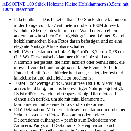
ABSOFINE 100 Stück Hölzerne Kleine Holzklammern (3,5cm) mit
100m Juteschnur
Paket enthält：Das Paket enthält 100 Stück kleine klammern
in der Länge von 3,5 Zentimetern und ein 100M Juteseil.
Nachdem Sie die Juteschnur an der Wand oder an einem
anderen gewünschten Ort aufgehängt haben, können Sie mit
holzklämmerchen klein Fotos daran befestigen und so eine
elegante Vintage-Atmosphäre schaffen.
Mini Wäscheklammern holz: Clip Größe: 3,5 cm x 0,78 cm
(L * W). Diese wäscheklammern klein holz sind aus
Naturholz hergestellt, die nicht lackiert oder bemalt sind, die
umweltfreundlich und ungiftig sind. Die kleinen Stifte für
Fotos sind mit Edelstahlfederdraht ausgestattet, der fest und
langlebig ist und nicht leicht zu brechen ist.
100M Hochwertige Jute: Unser Juteseil ist 100 Meter lang,
ausreichend lang, und aus hochwertiger Naturjute gefertigt.
Es ist reißfest, weich und strapazierfähig. Diese fotoseil
eignen sich perfekt, um sie mit mini klammern zu
kombinieren und so eine Fotowand zu dekorieren.
DIY Dekoration: Mit diesen fotoseil mit klammern und einer
Schnur lassen sich Fotos, Postkarten oder andere
Dekorationen aufhängen – perfekt zum Dekorieren von
Zimmern, Partys und Restaurants. Sie eignen sich auch
hervorragend für selbstgemachte Adventskalender und