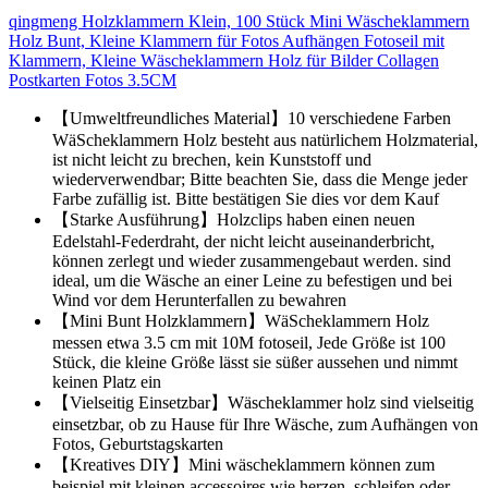
qingmeng Holzklammern Klein, 100 Stück Mini Wäscheklammern
Holz Bunt, Kleine Klammern für Fotos Aufhängen Fotoseil mit
Klammern, Kleine Wäscheklammern Holz für Bilder Collagen
Postkarten Fotos 3.5CM
【Umweltfreundliches Material】10 verschiedene Farben
WäScheklammern Holz besteht aus natürlichem Holzmaterial,
ist nicht leicht zu brechen, kein Kunststoff und
wiederverwendbar; Bitte beachten Sie, dass die Menge jeder
Farbe zufällig ist. Bitte bestätigen Sie dies vor dem Kauf
【Starke Ausführung】Holzclips haben einen neuen
Edelstahl-Federdraht, der nicht leicht auseinanderbricht,
können zerlegt und wieder zusammengebaut werden. sind
ideal, um die Wäsche an einer Leine zu befestigen und bei
Wind vor dem Herunterfallen zu bewahren
【Mini Bunt Holzklammern】WäScheklammern Holz
messen etwa 3.5 cm mit 10M fotoseil, Jede Größe ist 100
Stück, die kleine Größe lässt sie süßer aussehen und nimmt
keinen Platz ein
【Vielseitig Einsetzbar】Wäscheklammer holz sind vielseitig
einsetzbar, ob zu Hause für Ihre Wäsche, zum Aufhängen von
Fotos, Geburtstagskarten
【Kreatives DIY】Mini wäscheklammern können zum
beispiel mit kleinen accessoires wie herzen, schleifen oder