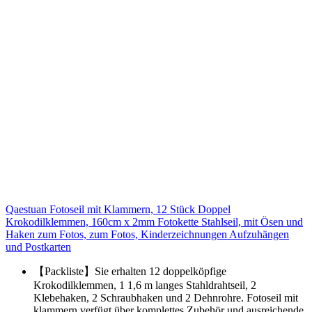
Qaestuan Fotoseil mit Klammern, 12 Stück Doppel
Krokodilklemmen, 160cm x 2mm Fotokette Stahlseil, mit Ösen und
Haken zum Fotos, zum Fotos, Kinderzeichnungen Aufzuhängen
und Postkarten
【Packliste】Sie erhalten 12 doppelköpfige
Krokodilklemmen, 1 1,6 m langes Stahldrahtseil, 2
Klebehaken, 2 Schraubhaken und 2 Dehnrohre. Fotoseil mit
klammern verfügt über komplettes Zubehör und ausreichende