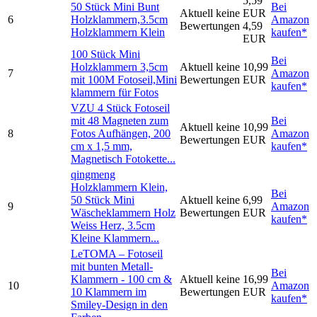
5,59
50 Stück Mini Bunt
Bei
Aktuell keine
EUR
6
Holzklammern,3.5cm
Amazon
Bewertungen
4,59
Holzklammern Klein
kaufen*
EUR
100 Stück Mini
Bei
Holzklammern 3,5cm
Aktuell keine
10,99
7
Amazon
mit 100M Fotoseil,Mini
Bewertungen
EUR
kaufen*
klammern für Fotos
VZU 4 Stück Fotoseil
mit 48 Magneten zum
Bei
Aktuell keine
10,99
8
Fotos Aufhängen, 200
Amazon
Bewertungen
EUR
cm x 1,5 mm,
kaufen*
Magnetisch Fotokette...
qingmeng
Holzklammern Klein,
Bei
50 Stück Mini
Aktuell keine
6,99
9
Amazon
Wäscheklammern Holz
Bewertungen
EUR
kaufen*
Weiss Herz, 3.5cm
Kleine Klammern...
LeTOMA – Fotoseil
mit bunten Metall-
Bei
Klammern - 100 cm &
Aktuell keine
16,99
10
Amazon
10 Klammern im
Bewertungen
EUR
kaufen*
Smiley-Design in den