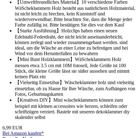
【Umweltfreundliches Material】10 verschiedene Farben
WäScheklammern Holz besteht aus natürlichem Holzmaterial,
ist nicht leicht zu brechen, kein Kunststoff und
wiederverwendbar; Bitte beachten Sie, dass die Menge jeder
Farbe zufällig ist. Bitte bestätigen Sie dies vor dem Kauf
【Starke Ausführung】Holzclips haben einen neuen
Edelstahl-Federdraht, der nicht leicht auseinanderbricht,
können zerlegt und wieder zusammengebaut werden. sind
ideal, um die Wäsche an einer Leine zu befestigen und bei
Wind vor dem Herunterfallen zu bewahren
【Mini Bunt Holzklammern】WäScheklammern Holz
messen etwa 3.5 cm mit 10M fotoseil, Jede Größe ist 100
Stück, die kleine Größe lässt sie süßer aussehen und nimmt
keinen Platz ein
【Vielseitig Einsetzbar】Wäscheklammer holz sind vielseitig
einsetzbar, ob zu Hause für Ihre Wäsche, zum Aufhängen von
Fotos, Geburtstagskarten
【Kreatives DIY】Mini wäscheklammern können zum
beispiel mit kleinen accessoires wie herzen, schleifen oder
schriftzügen verziert. Bastele mit unseren dekoklammer diy
skalender selbst
6,99 EUR
Bei Amazon kaufen*