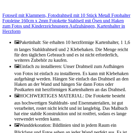
Fotoseil mit Klammern, Fotodrahtseil mit 10 Stück Metall Fotohalter
Fotoleine 160cm x 2mm Fotokette Stahlseil mit Ösen und Haken
zum Fotos und Kinderzeichnungen Aufzuhängen, Kartenhalter in
Herzform
🖼Paketinhalt: Sie erhalten 10 herzförmige Kartenhalter, 1 1,6
m langes Stahldrahtseil und 2 Klebehaken. Die Menge reicht
für den täglichen Gebrauch und es ist nicht erforderlich,
weiteres Zubehör zu kaufen.
🖼Einfach zu installieren: Unser Drahtseil zum Aufhängen
von Fotos ist einfach zu installieren. Es kann mit Klebehaken
aufgehängt werden. Hängen Sie einfach das Drahtseil an den
Haken an der Wand und hängen Sie dann Fotos oder
Postkarten mit herzförmigen Kartenhaltern an das Drahtseil.
🖼HOCHWERTIGES MATERIAL: Die Fotokette besteht
aus hochwertigen Stahldraht- und Eisenmaterialien, ist gut
verarbeitet, rostet nicht leicht und ist langlebig. Das Malbuch
hat eine stabile Konstruktion und ist rostfrei, sodass es lange
verwendet werden kann.
🖼Wanddekoration: Bildlinien sind in jedem Raum ein
Blickfang und Fotos sehen an jeder Wand perfekt aus. Es ist