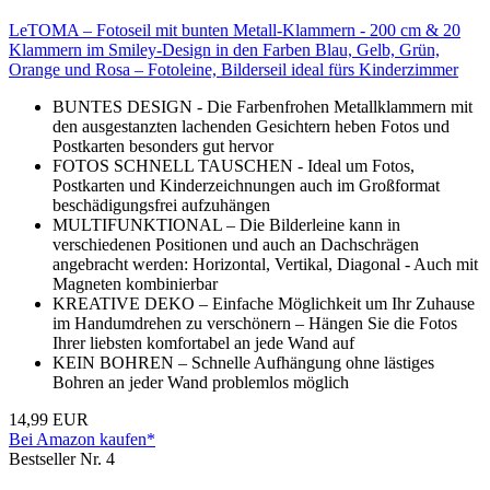
LeTOMA – Fotoseil mit bunten Metall-Klammern - 200 cm & 20
Klammern im Smiley-Design in den Farben Blau, Gelb, Grün,
Orange und Rosa – Fotoleine, Bilderseil ideal fürs Kinderzimmer
BUNTES DESIGN - Die Farbenfrohen Metallklammern mit
den ausgestanzten lachenden Gesichtern heben Fotos und
Postkarten besonders gut hervor
FOTOS SCHNELL TAUSCHEN - Ideal um Fotos,
Postkarten und Kinderzeichnungen auch im Großformat
beschädigungsfrei aufzuhängen
MULTIFUNKTIONAL – Die Bilderleine kann in
verschiedenen Positionen und auch an Dachschrägen
angebracht werden: Horizontal, Vertikal, Diagonal - Auch mit
Magneten kombinierbar
KREATIVE DEKO – Einfache Möglichkeit um Ihr Zuhause
im Handumdrehen zu verschönern – Hängen Sie die Fotos
Ihrer liebsten komfortabel an jede Wand auf
KEIN BOHREN – Schnelle Aufhängung ohne lästiges
Bohren an jeder Wand problemlos möglich
14,99 EUR
Bei Amazon kaufen*
Bestseller Nr. 4