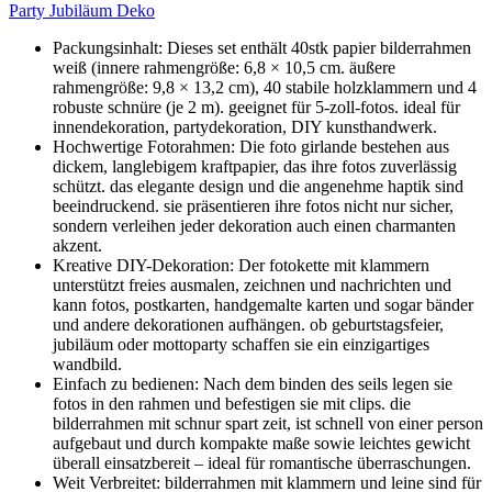
Party Jubiläum Deko
Packungsinhalt: Dieses set enthält 40stk papier bilderrahmen
weiß (innere rahmengröße: 6,8 × 10,5 cm. äußere
rahmengröße: 9,8 × 13,2 cm), 40 stabile holzklammern und 4
robuste schnüre (je 2 m). geeignet für 5-zoll-fotos. ideal für
innendekoration, partydekoration, DIY kunsthandwerk.
Hochwertige Fotorahmen: Die foto girlande bestehen aus
dickem, langlebigem kraftpapier, das ihre fotos zuverlässig
schützt. das elegante design und die angenehme haptik sind
beeindruckend. sie präsentieren ihre fotos nicht nur sicher,
sondern verleihen jeder dekoration auch einen charmanten
akzent.
Kreative DIY-Dekoration: Der fotokette mit klammern
unterstützt freies ausmalen, zeichnen und nachrichten und
kann fotos, postkarten, handgemalte karten und sogar bänder
und andere dekorationen aufhängen. ob geburtstagsfeier,
jubiläum oder mottoparty schaffen sie ein einzigartiges
wandbild.
Einfach zu bedienen: Nach dem binden des seils legen sie
fotos in den rahmen und befestigen sie mit clips. die
bilderrahmen mit schnur spart zeit, ist schnell von einer person
aufgebaut und durch kompakte maße sowie leichtes gewicht
überall einsatzbereit – ideal für romantische überraschungen.
Weit Verbreitet: bilderrahmen mit klammern und leine sind für