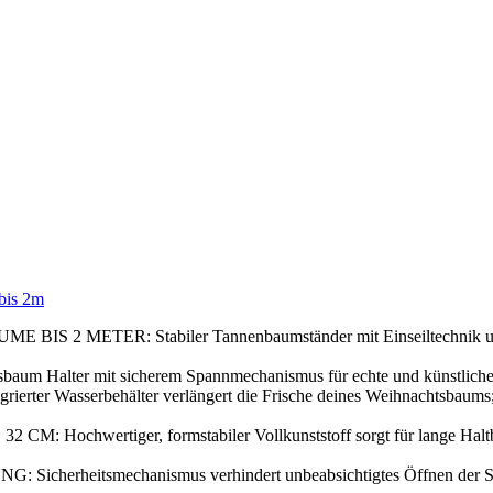
bis 2m
ER: Stabiler Tannenbaumständer mit Einseiltechnik und Fußhe
lter mit sicherem Spannmechanismus für echte und künstliche Ta
asserbehälter verlängert die Frische deines Weihnachtsbaums; mec
rtiger, formstabiler Vollkunststoff sorgt für lange Haltbarkeit;
tsmechanismus verhindert unbeabsichtigtes Öffnen der Spannvorr