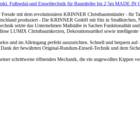
 inkl. Fußpedal-und Einseiltechnik für Baumhöhe bis 2,5m MADE
t der Freude mit dem revolutionären KRINNER Christbaumständer - fü
utschland produziert - Die KRINNER GmbH mit Sitz in Straßkirchen, Ni
technik setzte das Unternehmen Maßstäbe in Sachen Funktionalität un
ellose LUMIX Christbaumkerzen, Dekorationsartikel sowie intelligent
los und im Alleingang perfekt auszurichten. Schnell und bequem auf-
 Dank der bewährten Original-Rundum-Einseil-Technik und dem Sicherh
t seiner schrittweise öffnenden Mechanik, die ein ungewolltes Kippen ve