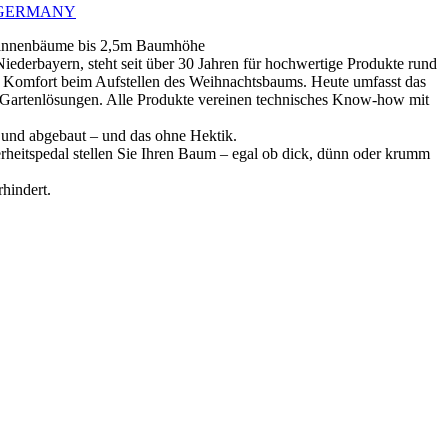
 IN GERMANY
r Tannenbäume bis 2,5m Baumhöhe
ederbayern, steht seit über 30 Jahren für hochwertige Produkte rund
d Komfort beim Aufstellen des Weihnachtsbaums. Heute umfasst das
e Gartenlösungen. Alle Produkte vereinen technisches Know-how mit
 und abgebaut – und das ohne Hektik.
eitspedal stellen Sie Ihren Baum – egal ob dick, dünn oder krumm
rhindert.