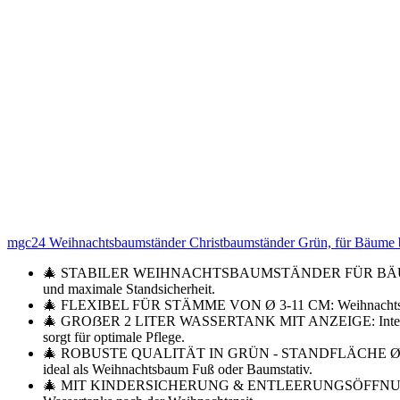
mgc24 Weihnachtsbaumständer Christbaumständer Grün, für Bäume 
🎄 STABILER WEIHNACHTSBAUMSTÄNDER FÜR BÄUME BIS 2 MET
und maximale Standsicherheit.
🎄 FLEXIBEL FÜR STÄMME VON Ø 3-11 CM: Weihnachtsbaum Ha
🎄 GROẞER 2 LITER WASSERTANK MIT ANZEIGE: Integrierter W
sorgt für optimale Pflege.
🎄 ROBUSTE QUALITÄT IN GRÜN - STANDFLÄCHE Ø 32 CM: Hochwe
ideal als Weihnachtsbaum Fuß oder Baumstativ.
🎄 MIT KINDERSICHERUNG & ENTLEERUNGSÖFFNUNG: Sicherhei