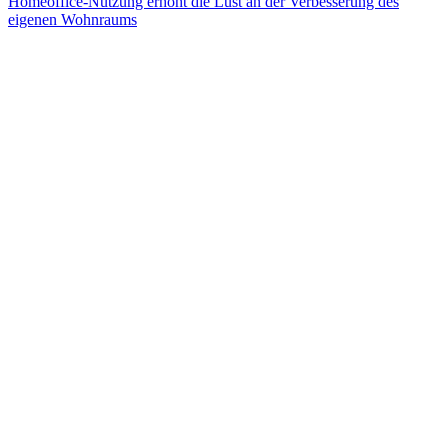
Homeoffice-Nutzung erhöht die Lust an der Verbesserung des
eigenen Wohnraums