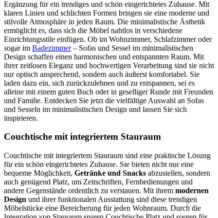
Ergänzung für ein trendiges und schön eingerichtetes Zuhause. Mit
klaren Linien und schlichten Formen bringen sie eine moderne und
stilvolle Atmosphäre in jeden Raum. Die minimalistische Ästhetik
ermöglicht es, dass sich die Möbel nahtlos in verschiedene
Einrichtungsstile einfügen. Ob im Wohnzimmer, Schlafzimmer oder
sogar im
Badezimmer
– Sofas und Sessel im minimalistischen
Design schaffen einen harmonischen und entspannten Raum. Mit
ihrer zeitlosen Eleganz und hochwertigen Verarbeitung sind sie nicht
nur optisch ansprechend, sondern auch äußerst komfortabel. Sie
laden dazu ein, sich zurückzulehnen und zu entspannen, sei es
alleine mit einem guten Buch oder in geselliger Runde mit Freunden
und Familie. Entdecken Sie jetzt die vielfältige Auswahl an Sofas
und Sesseln im minimalistischen Design und lassen Sie sich
inspirieren.
Couchtische mit integriertem Stauraum
Couchtische mit integriertem Stauraum sind eine praktische Lösung
für ein schön eingerichtetes Zuhause. Sie bieten nicht nur eine
bequeme Möglichkeit,
Getränke und Snacks
abzustellen, sondern
auch genügend Platz, um Zeitschriften, Fernbedienungen und
andere Gegenstände ordentlich zu verstauen. Mit ihrem
modernen
Design
und ihrer funktionalen Ausstattung sind diese trendigen
Möbelstücke eine Bereicherung für jeden Wohnraum. Durch die
Integration von Stauraum sparen Couchtische Platz und sorgen für