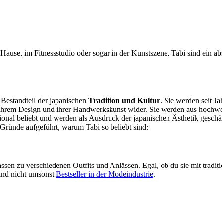
u Hause, im Fitnessstudio oder sogar in der Kunstszene, Tabi sind ein 
 Bestandteil der japanischen
Tradition und Kultur
. Sie werden seit J
 ihrem Design und ihrer Handwerkskunst wider. Sie werden aus hochwer
ational beliebt und werden als Ausdruck der japanischen Ästhetik gesch
e Gründe aufgeführt, warum Tabi so beliebt sind:
passen zu verschiedenen Outfits und Anlässen. Egal, ob du sie mit trad
sind nicht umsonst
Bestseller in der Modeindustrie
.