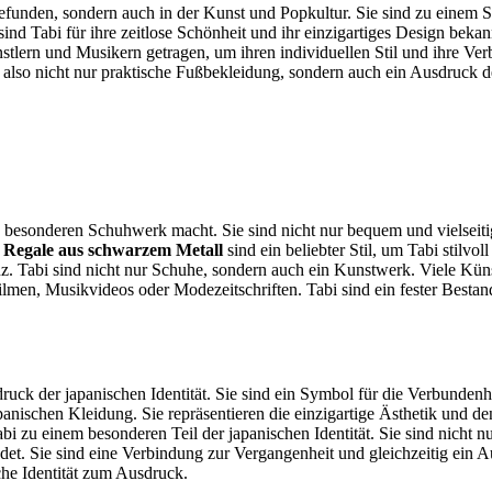
gefunden, sondern auch in der Kunst und Popkultur. Sie sind zu einem 
 Tabi für ihre zeitlose Schönheit und ihr einzigartiges Design bekann
tlern und Musikern getragen, um ihren individuellen Stil und ihre Ver
also nicht nur praktische Fußbekleidung, sondern auch ein Ausdruck de
nd besonderen Schuhwerk macht. Sie sind nicht nur bequem und vielseitig
.
Regale aus schwarzem Metall
sind ein beliebter Stil, um Tabi stilv
Tabi sind nicht nur Schuhe, sondern auch ein Kunstwerk. Viele Künstle
n Filmen, Musikvideos oder Modezeitschriften. Tabi sind ein fester Best
ruck der japanischen Identität. Sie sind ein Symbol für die Verbundenh
japanischen Kleidung. Sie repräsentieren die einzigartige Ästhetik und
 zu einem besonderen Teil der japanischen Identität. Sie sind nicht nu
et. Sie sind eine Verbindung zur Vergangenheit und gleichzeitig ein 
sche Identität zum Ausdruck.