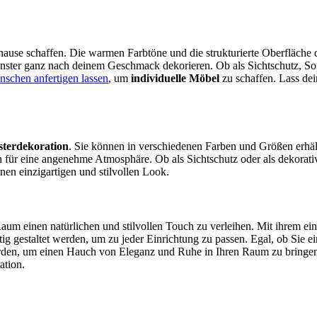
ause schaffen. Die warmen Farbtöne und die strukturierte Oberfläch
nster ganz nach deinem Geschmack dekorieren. Ob als Sichtschutz, Son
schen anfertigen lassen
, um
individuelle Möbel
zu schaffen. Lass dein
sterdekoration
. Sie können in verschiedenen Farben und Größen erhäl
n für eine angenehme Atmosphäre. Ob als Sichtschutz oder als dekorat
en einzigartigen und stilvollen Look.
Raum einen natürlichen und stilvollen Touch zu verleihen. Mit ihrem e
tig gestaltet werden, um zu jeder Einrichtung zu passen. Egal, ob Sie 
en, um einen Hauch von Eleganz und Ruhe in Ihren Raum zu bringen. M
ation.