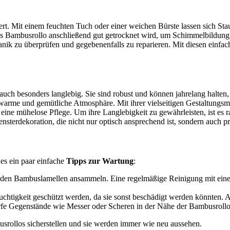
rt. Mit einem feuchten Tuch oder einer weichen Bürste lassen sich St
as Bambusrollo anschließend gut getrocknet wird, um Schimmelbildung
hanik zu überprüfen und gegebenenfalls zu reparieren. Mit diesen einfa
 auch besonders langlebig. Sie sind robust und können jahrelang halten,
warme und gemütliche Atmosphäre. Mit ihrer vielseitigen Gestaltungsmö
eine mühelose Pflege. Um ihre Langlebigkeit zu gewährleisten, ist es 
terdekoration, die nicht nur optisch ansprechend ist, sondern auch pr
es ein paar einfache
Tipps zur Wartung
:
 den Bambuslamellen ansammeln. Eine regelmäßige Reinigung mit einem 
euchtigkeit geschützt werden, da sie sonst beschädigt werden könnten.
arfe Gegenstände wie Messer oder Scheren in der Nähe der Bambusrollo
srollos sicherstellen und sie werden immer wie neu aussehen.