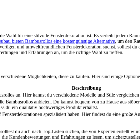
e Wahl für eine stilvolle Fensterdekoration ist. Es verleiht jedem Raum 
bau bieten Bambusrollos eine kostengünstige Alternative
, um den Ra
wertigen und umweltfreundlichen Fensterdekoration suchst, solltest du 
ertungen und Erfahrungen an, um die richtige Wahl zu treffen.
erschiedene Möglichkeiten, diese zu kaufen. Hier sind einige Optionen
Beschreibung
rollos an. Hier kannst du verschiedene Modelle und Stile vergleichen
 die Bambusrollos anbieten. Du kannst bequem von zu Hause aus stöbern
s du ein qualitativ hochwertiges Produkt erhältst.
auf Fensterdekorationen spezialisiert haben. Hier findest du eine groß
 solltest du auch nach Top-Listen suchen, die von Experten erstellt wur
t, die Kundenbewertungen und Erfahrungen zu lesen, um sicherzustell