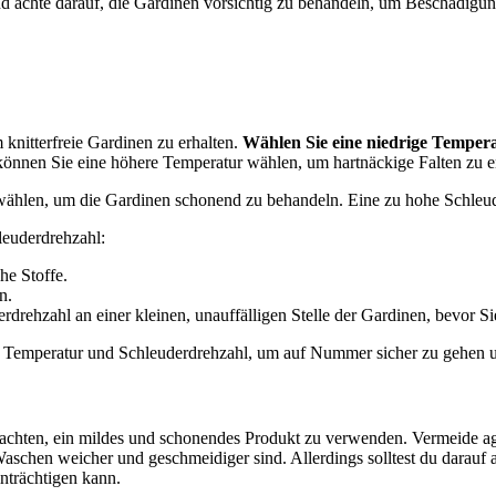
d achte darauf, die Gardinen vorsichtig zu behandeln, um Beschädigu
knitterfreie Gardinen zu erhalten.
Wählen Sie eine niedrige Temper
können Sie eine höhere Temperatur wählen, um hartnäckige Falten zu e
 zu wählen, um die Gardinen schonend zu behandeln. Eine zu hohe Schl
leuderdrehzahl:
e Stoffe.
n.
erdrehzahl an einer kleinen, unauffälligen Stelle der Gardinen, bevor
ere Temperatur und Schleuderdrehzahl, um auf Nummer sicher zu gehen
f achten, ein mildes und schonendes Produkt zu verwenden. Vermeide ag
schen weicher und geschmeidiger sind. Allerdings solltest du darauf 
nträchtigen kann.