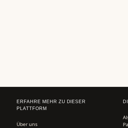
n Weingläser
s angeschaut sondern mehrere verglichen. Das
y aufbereitet. Das …
ERFAHRE MEHR ZU DIESER
D
PLATTFORM
Al
Über uns
Pa