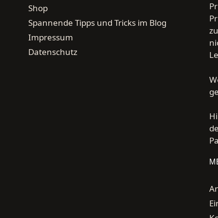
Pr
Shop
Pr
Spannende Tipps und Tricks im Blog
zu
Impressum
ni
Datenschutz
Le
We
g
Hi
de
Pa
M
A
Ei
K