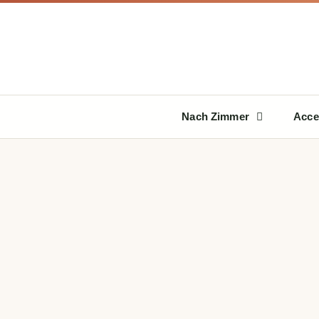
Zum
Inhalt
springen
Nach Zimmer
Acce
ACCESSOIRES