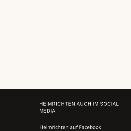
Die 14 besten Riese
18. MAI 2026
Wir haben nicht nur ein Riesen Weingla
Ergebnis haben wir für unsere Communit
Weiterlesen …
HEIMRICHTEN AUCH IM SOCIAL
MEDIA
Heimrichten auf Facebook