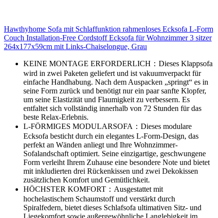
Hawthyhome Sofa mit Schlaffunktion rahmenloses Ecksofa L-Form
Couch Installation-Free Cordstoff Ecksofa für Wohnzimmer 3 sitzer
264x177x59cm mit Links-Chaiselongue, Grau
KEINE MONTAGE ERFORDERLICH：Dieses Klappsofa
wird in zwei Paketen geliefert und ist vakuumverpackt für
einfache Handhabung. Nach dem Auspacken „springt“ es in
seine Form zurück und benötigt nur ein paar sanfte Klopfer,
um seine Elastizität und Flaumigkeit zu verbessern. Es
entfaltet sich vollständig innerhalb von 72 Stunden für das
beste Relax-Erlebnis.
L-FÖRMIGES MODULARSOFA：Dieses modulare
Ecksofa besticht durch ein elegantes L-Form-Design, das
perfekt an Wänden anliegt und Ihre Wohnzimmer-
Sofalandschaft optimiert. Seine einzigartige, geschwungene
Form verleiht Ihrem Zuhause eine besondere Note und bietet
mit inkludierten drei Rückenkissen und zwei Dekokissen
zusätzlichen Komfort und Gemütlichkeit.
HÖCHSTER KOMFORT：Ausgestattet mit
hochelastischem Schaumstoff und verstärkt durch
Spiralfedern, bietet dieses Schlafsofa ultimativen Sitz- und
Liegekomfort sowie außergewöhnliche Langlebigkeit im