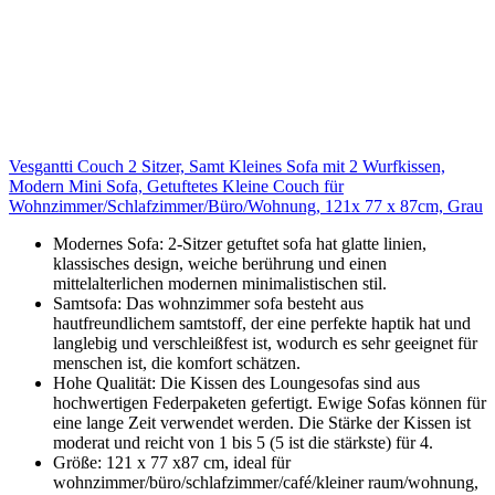
Vesgantti Couch 2 Sitzer, Samt Kleines Sofa mit 2 Wurfkissen,
Modern Mini Sofa, Getuftetes Kleine Couch für
Wohnzimmer/Schlafzimmer/Büro/Wohnung, 121x 77 x 87cm, Grau
Modernes Sofa: 2-Sitzer getuftet sofa hat glatte linien,
klassisches design, weiche berührung und einen
mittelalterlichen modernen minimalistischen stil.
Samtsofa: Das wohnzimmer sofa besteht aus
hautfreundlichem samtstoff, der eine perfekte haptik hat und
langlebig und verschleißfest ist, wodurch es sehr geeignet für
menschen ist, die komfort schätzen.
Hohe Qualität: Die Kissen des Loungesofas sind aus
hochwertigen Federpaketen gefertigt. Ewige Sofas können für
eine lange Zeit verwendet werden. Die Stärke der Kissen ist
moderat und reicht von 1 bis 5 (5 ist die stärkste) für 4.
Größe: 121 x 77 x87 cm, ideal für
wohnzimmer/büro/schlafzimmer/café/kleiner raum/wohnung,