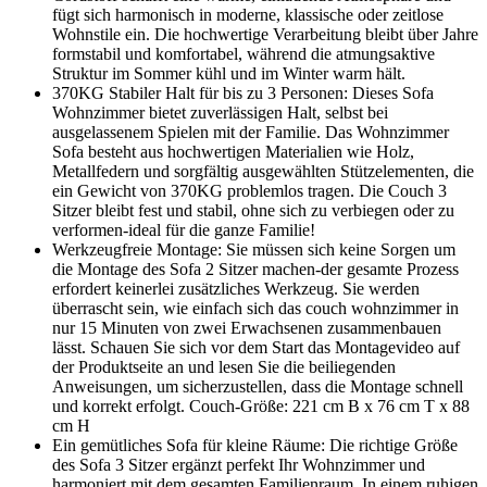
fügt sich harmonisch in moderne, klassische oder zeitlose
Wohnstile ein. Die hochwertige Verarbeitung bleibt über Jahre
formstabil und komfortabel, während die atmungsaktive
Struktur im Sommer kühl und im Winter warm hält.
370KG Stabiler Halt für bis zu 3 Personen: Dieses Sofa
Wohnzimmer bietet zuverlässigen Halt, selbst bei
ausgelassenem Spielen mit der Familie. Das Wohnzimmer
Sofa besteht aus hochwertigen Materialien wie Holz,
Metallfedern und sorgfältig ausgewählten Stützelementen, die
ein Gewicht von 370KG problemlos tragen. Die Couch 3
Sitzer bleibt fest und stabil, ohne sich zu verbiegen oder zu
verformen-ideal für die ganze Familie!
Werkzeugfreie Montage: Sie müssen sich keine Sorgen um
die Montage des Sofa 2 Sitzer machen-der gesamte Prozess
erfordert keinerlei zusätzliches Werkzeug. Sie werden
überrascht sein, wie einfach sich das couch wohnzimmer in
nur 15 Minuten von zwei Erwachsenen zusammenbauen
lässt. Schauen Sie sich vor dem Start das Montagevideo auf
der Produktseite an und lesen Sie die beiliegenden
Anweisungen, um sicherzustellen, dass die Montage schnell
und korrekt erfolgt. Couch-Größe: 221 cm B x 76 cm T x 88
cm H
Ein gemütliches Sofa für kleine Räume: Die richtige Größe
des Sofa 3 Sitzer ergänzt perfekt Ihr Wohnzimmer und
harmoniert mit dem gesamten Familienraum. In einem ruhigen