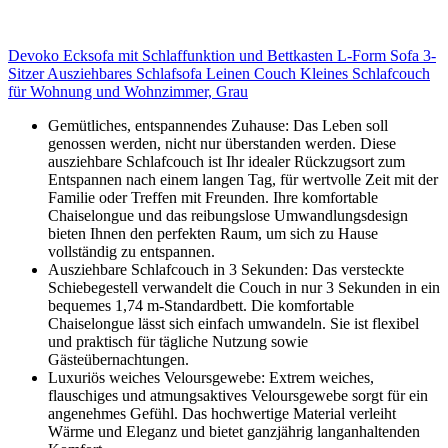
Devoko Ecksofa mit Schlaffunktion und Bettkasten L-Form Sofa 3-
Sitzer Ausziehbares Schlafsofa Leinen Couch Kleines Schlafcouch
für Wohnung und Wohnzimmer, Grau
Gemütliches, entspannendes Zuhause: Das Leben soll
genossen werden, nicht nur überstanden werden. Diese
ausziehbare Schlafcouch ist Ihr idealer Rückzugsort zum
Entspannen nach einem langen Tag, für wertvolle Zeit mit der
Familie oder Treffen mit Freunden. Ihre komfortable
Chaiselongue und das reibungslose Umwandlungsdesign
bieten Ihnen den perfekten Raum, um sich zu Hause
vollständig zu entspannen.
Ausziehbare Schlafcouch in 3 Sekunden: Das versteckte
Schiebegestell verwandelt die Couch in nur 3 Sekunden in ein
bequemes 1,74 m-Standardbett. Die komfortable
Chaiselongue lässt sich einfach umwandeln. Sie ist flexibel
und praktisch für tägliche Nutzung sowie
Gästeübernachtungen.
Luxuriös weiches Veloursgewebe: Extrem weiches,
flauschiges und atmungsaktives Veloursgewebe sorgt für ein
angenehmes Gefühl. Das hochwertige Material verleiht
Wärme und Eleganz und bietet ganzjährig langanhaltenden