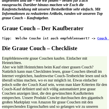
angesehen und die – wie wir finden – besten für Euch
rausgesucht. Darüber hinaus machen wir Euch die
Kaufentscheidung mit unserer Bestsellerliste sehr einfach. Mit
Informationen zu reduzierten Artikeln, runden wir unseren Top
graue Couch – Kaufratgeber.
Graue Couch – Der Kaufberater
Tipp:  Welche Couche ist auch empfehlenswert? -> 
Couch 
Die Graue Couch – Checkliste
Empfehlenswerte graue Couchen kaufen. Einfacher mit
Heimrichten.
Aber wie hilft Heimrichten beim Kauf einer grauen Couch?
Natürlich kann man Checklisten lesen, graue Couchen überall im
Internet vergleichen, haufenweise Couch-Testberichte lesen und sich
überall schlau machen, wo es nur möglich ist. Etwas einfacher
jedoch sollte der Couch Kauf sein, wenn man klare Kriterien für den
Couch-Kauf definiert und sich völlig automatisiert jene graue
Couchen anzeigen lässt, die den gewünschten Kaufkriterien
entsprechen. Unsere Produkt Crawler durchsuchen den gigantisch
großen Marktplatz von Amazon für graue Couchen mit den
entsprechenden Eigenschaften und so gelangen wir zu unseren