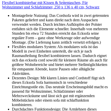
Flexibel kombinierbar mit Kissen & Seitentaschen, Für
Wohnzimmer und Schlafzimmer, 250 x 136 x 40 cm, Schwarz
Montagefreie Nutzung: Das Cordsofa wird in zwei getrennten
Paketen geliefert und kann direkt nach dem Auspacken
verwendet werden. Durch leichtes Aufklopfen der Polster
entfalten sich die Elemente schneller. Innerhalb von mehreren
Stunden bis etwa 72 Stunden erreicht das Ecksofa seine
reguläre Form – ganz ohne Werkzeuge oder aufwendige
Montage. (Die Lieferung kann zeitlich versetzt erfolgen.)
Flexibles modulares System: Als modulares sofa ist das
Modell in zwei Einheiten unterteilt, die sich je nach
Raumaufteilung flexibel kombinieren lassen. Dadurch eignet
sich das ecksofa cord sowohl für kleinere Räume als auch für
größere Wohnbereiche und bietet mehrere Stellmöglichkeiten
für entspannte Abende, kurze Pausen oder alltägliche
Aktivitäten.
Dezentes Design: Mit klaren Linien und Cordstoff fügt sich
dieses Ecksofa Sofa harmonisch in verschiedene
Einrichtungsstile ein. Das neutrale Erscheinungsbild macht es
passend für Wohnzimmer, Schlafzimmer oder
Mehrzweckräume und lässt sich gut mit ergänzenden
Möbelstücken oder einem sofa mit schlaffunktion
kombinieren.
Durchdachtes Funktionsdesign: Die Armlehnen dieses