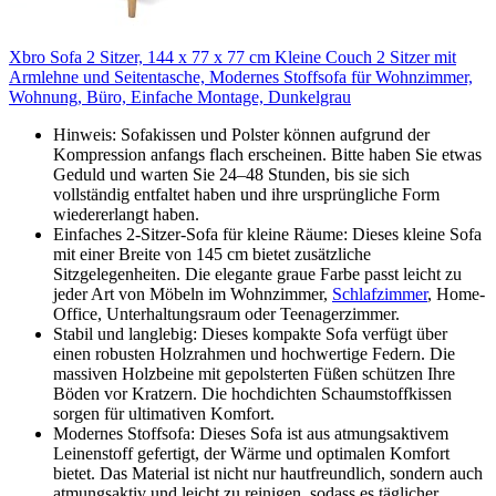
Xbro Sofa 2 Sitzer, 144 x 77 x 77 cm Kleine Couch 2 Sitzer mit
Armlehne und Seitentasche, Modernes Stoffsofa für Wohnzimmer,
Wohnung, Büro, Einfache Montage, Dunkelgrau
Hinweis: Sofakissen und Polster können aufgrund der
Kompression anfangs flach erscheinen. Bitte haben Sie etwas
Geduld und warten Sie 24–48 Stunden, bis sie sich
vollständig entfaltet haben und ihre ursprüngliche Form
wiedererlangt haben.
Einfaches 2-Sitzer-Sofa für kleine Räume: Dieses kleine Sofa
mit einer Breite von 145 cm bietet zusätzliche
Sitzgelegenheiten. Die elegante graue Farbe passt leicht zu
jeder Art von Möbeln im Wohnzimmer,
Schlafzimmer
, Home-
Office, Unterhaltungsraum oder Teenagerzimmer.
Stabil und langlebig: Dieses kompakte Sofa verfügt über
einen robusten Holzrahmen und hochwertige Federn. Die
massiven Holzbeine mit gepolsterten Füßen schützen Ihre
Böden vor Kratzern. Die hochdichten Schaumstoffkissen
sorgen für ultimativen Komfort.
Modernes Stoffsofa: Dieses Sofa ist aus atmungsaktivem
Leinenstoff gefertigt, der Wärme und optimalen Komfort
bietet. Das Material ist nicht nur hautfreundlich, sondern auch
atmungsaktiv und leicht zu reinigen, sodass es täglicher