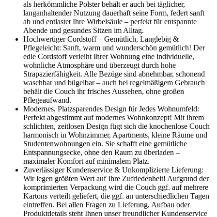
als herkömmliche Polster behält er auch bei täglicher,
langanhaltender Nutzung dauerhaft seine Form, federt sanft
ab und entlastet Ihre Wirbelsäule – perfekt für entspannte
Abende und gesundes Sitzen im Alltag.
Hochwertiger Cordstoff – Gemütlich, Langlebig &
Pflegeleicht: Sanft, warm und wunderschön gemütlich! Der
edle Cordstoff verleiht Ihrer Wohnung eine individuelle,
wohnliche Atmosphäre und überzeugt durch hohe
Strapazierfähigkeit. Alle Bezüge sind abnehmbar, schonend
waschbar und bügelbar – auch bei regelmäßigem Gebrauch
behält die Couch ihr frisches Aussehen, ohne großen
Pflegeaufwand.
Modernes, Platzsparendes Design für Jedes Wohnumfeld:
Perfekt abgestimmt auf modernes Wohnkonzept! Mit ihrem
schlichten, zeitlosen Design fügt sich die knochenlose Couch
harmonisch in Wohnzimmer, Apartments, kleine Räume und
Studentenwohnungen ein. Sie schafft eine gemütliche
Entspannungsecke, ohne den Raum zu überladen –
maximaler Komfort auf minimalem Platz.
Zuverlässiger Kundenservice & Unkomplizierte Lieferung:
Wir legen größten Wert auf Ihre Zufriedenheit! Aufgrund der
komprimierten Verpackung wird die Couch ggf. auf mehrere
Kartons verteilt geliefert, die ggf. an unterschiedlichen Tagen
eintreffen. Bei allen Fragen zu Lieferung, Aufbau oder
Produktdetails steht Ihnen unser freundlicher Kundenservice