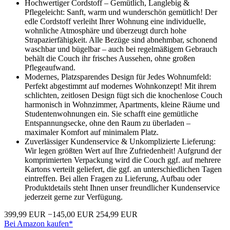
Hochwertiger Cordstoff – Gemütlich, Langlebig &
Pflegeleicht: Sanft, warm und wunderschön gemütlich! Der
edle Cordstoff verleiht Ihrer Wohnung eine individuelle,
wohnliche Atmosphäre und überzeugt durch hohe
Strapazierfähigkeit. Alle Bezüge sind abnehmbar, schonend
waschbar und bügelbar – auch bei regelmäßigem Gebrauch
behält die Couch ihr frisches Aussehen, ohne großen
Pflegeaufwand.
Modernes, Platzsparendes Design für Jedes Wohnumfeld:
Perfekt abgestimmt auf modernes Wohnkonzept! Mit ihrem
schlichten, zeitlosen Design fügt sich die knochenlose Couch
harmonisch in Wohnzimmer, Apartments, kleine Räume und
Studentenwohnungen ein. Sie schafft eine gemütliche
Entspannungsecke, ohne den Raum zu überladen –
maximaler Komfort auf minimalem Platz.
Zuverlässiger Kundenservice & Unkomplizierte Lieferung:
Wir legen größten Wert auf Ihre Zufriedenheit! Aufgrund der
komprimierten Verpackung wird die Couch ggf. auf mehrere
Kartons verteilt geliefert, die ggf. an unterschiedlichen Tagen
eintreffen. Bei allen Fragen zu Lieferung, Aufbau oder
Produktdetails steht Ihnen unser freundlicher Kundenservice
jederzeit gerne zur Verfügung.
399,99 EUR
−145,00 EUR
254,99 EUR
Bei Amazon kaufen*