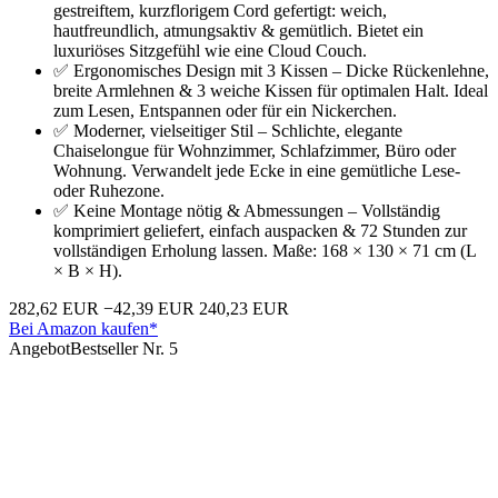
gestreiftem, kurzflorigem Cord gefertigt: weich,
hautfreundlich, atmungsaktiv & gemütlich. Bietet ein
luxuriöses Sitzgefühl wie eine Cloud Couch.
✅ Ergonomisches Design mit 3 Kissen – Dicke Rückenlehne,
breite Armlehnen & 3 weiche Kissen für optimalen Halt. Ideal
zum Lesen, Entspannen oder für ein Nickerchen.
✅ Moderner, vielseitiger Stil – Schlichte, elegante
Chaiselongue für Wohnzimmer, Schlafzimmer, Büro oder
Wohnung. Verwandelt jede Ecke in eine gemütliche Lese-
oder Ruhezone.
✅ Keine Montage nötig & Abmessungen – Vollständig
komprimiert geliefert, einfach auspacken & 72 Stunden zur
vollständigen Erholung lassen. Maße: 168 × 130 × 71 cm (L
× B × H).
282,62 EUR
−42,39 EUR
240,23 EUR
Bei Amazon kaufen*
Angebot
Bestseller Nr. 5